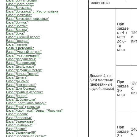
База "Волга-Каспий"
включается
База "Волга-парт"
База "Волжанка"
База "Волжанка" с. Растопуловка
База "Волжская"
База "Волжское понизовье"
База "Волчок"
При
База "Восток"
заказе
База "Восход"
от 4-х
150
База "Вояж"
мест
с
База "Высокий берег"
База "Генерал"
до 6-
пи
База "Глаголь"
ти
База "Гремучий"
мест
База "Гусиный остров"
База "Гусь лапчатый"
База "Дарданеллы"
База "Два пескаря"
База "Дед Щукарь"
База "Дедушкин хутор"
База "Дельта Трофи"
Домики 4-х и
База "Дельта"
6-ти местные
База "Динамо"
При
180
(деревянные
База "Дом на реке"
заказе
с
База "Дом Солнца"
с удобствами)
3-х
База "Домик в деревне"
пи
мест
База "Донгар"
База "Дубравушка"
База "Евлатькина заводь"
База "Ерик" (закрыта)
База "Жар-птица" (бывш. "Ярослав")
База "Забава"
База "Заволжье"
База "Зазеркалье"
База "Заманиха"
При
База "Замок"
240
заказе
База "Замьяны-99"
с
2-х
База "Заповедная сказка"