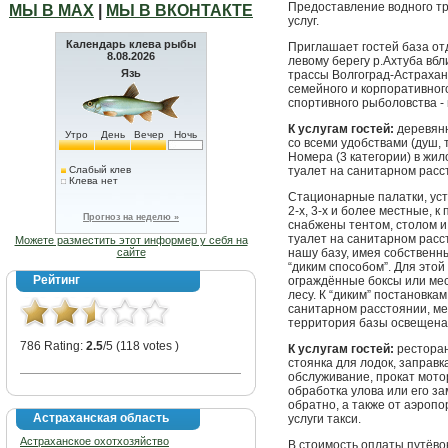
Предоставление водного тр
МЫ В МАХ
|
МЫ В ВКОНТАКТЕ
услуг.
Календарь клева рыбы
Приглашает гостей база от
8.08.2026
левому берегу р.Ахтуба вбл
Язь
трассы Волгоград-Астрахан
семейного и корпоративног
спортивного рыболовства - 
К услугам гостей:
деревянн
Утро
День
Вечер
Ночь
со всеми удобствами (душ, 
Номера (3 категории) в жил
Слабый клев
туалет на санитарном расс
Клева нет
Стационарные палатки, уст
2-х, 3-х и более местные, 
Прогноз на неделю »
снабжены тентом, столом и
туалет на санитарном расст
Можете разместить этот информер у себя на
сайте
нашу базу, имея собственны
“диким способом”. Для это
Рейтинг
ограждённые боксы или мест
лесу. К “диким” постановка
санитарном расстоянии, мес
территория базы освещена
786 Rating:
2.5
/5 (118 votes )
К услугам гостей:
ресторан
стоянка для лодок, заправк
обслуживание, прокат мото
обработка улова или его за
обратно, а также от аэропо
Астраханская область
услуги такси.
Астраханское охотхозяйство
В стоимость оплаты путёвок