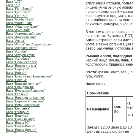
База "177"
утилизация отходов, польз
База "77"
лицензия на рыбную ловлю,
База "Fish Sense"
пансион включает 3-х разо
База "Fish-club"
используются продукты, в
База "Fish-Ka"
База "Golden Fish"
охлаждённое мясо, молоко 
База "World-Fish"
бахчевые культуры, рыба, п
База "Абдулкин Ерик"
База "Азия Хай"
В летнем кафе и ресторане
База "Алимовский плес"
пиво в кегах, бутылках, ПЭТ,
База "Андреевская"
Администрация базы идёт 
База "Астра"
услуг, а также организации 
База "Астра" на Старой Волге
База "Астраханская"
озеро Баскунчак, лотосовые 
База "Ахтуба"
База "Ахтуба-клуб"
Рыбная ловля, подводная 
База "Ахтубаза"
чёрный амур, вобла, линь, я
База "Белинская 58"
толстолобик. Хищники: жерех
База "Белые холмы"
База "Бережок"
Охота:
фазан, енот, заяц, л
База "Билайт"
гусь, кулик.
База "Блесна на Никитинском"
База "Блесна"
База "Бравый капитан"
Наши цены
База "Брандвахта"
База "Булгарский дворик"
Проживание
База "ВЕГА56"
База "Венеция на Каспии"
База "Верхне-Углянское"
(1
База "Верхнелебяжье"
Кол-
чел
База "Ветлянка"
Размещение
Во
База "Взморье"
201
База "Водники"
База "Водный мир"
База "Волга 30"
База "Волга-Волга"
Заезд с 12.00 Выезд до 10
База "Волга-Дельта"
День выезда в оплату не