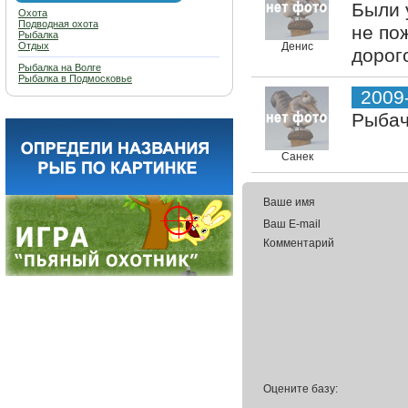
Были 
Охота
Подводная охота
не по
Рыбалка
Отдых
Денис
дорог
Рыбалка на Волге
Рыбалка в Подмосковье
2009
Рыбач
Санек
Ваше имя
Ваш E-mail
Комментарий
Оцените базу: