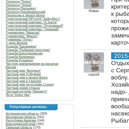
Теплоход "Телец"
Теплоход "Элона"
крите
Теплоход Президент
Роман
Теплоход Преображенский
к рыб
Теплоходы в Дельте Волги
Туристический VIP-клуб "Зюйд-Вест"
котор
Туристический комплекс "А.Элита"
Туристический комплекс "Лучезарный"
прожи
Туристический комплекс "Троицкий"
Туркомплекс "Карасан"
замеч
Туркомплекс "Фрегат"
Турфирма "Лотос"
карто
У дяди Фёдора
Усадьба "Бахаревка"
Усадьба "Рыбацкие просторы"
Усадьба Бороздиновская
2015
Усадьба Калининых
Усадьба Кузьмича
Отдых
Частное домовладение на раскатах
Каспия
с Сер
Частный дом "Белужья"
Частный дом (п.Мумра)
сергей
воблу
Частный дом в дельте Волги
Частный дом в Тишково
Хозяй
Частный дом на острове Станья
Частный домик отдыха
надо-
Частный коттедж "Жанааул"
Яхта "Dolce Vita"
приех
вообщ
Популярные регионы
насек
Астраханская область
(358)
Московская область
(262)
Рыбал
Республика Карелия
(244)
Краснодарский край
(182)
Тверская область
(170)