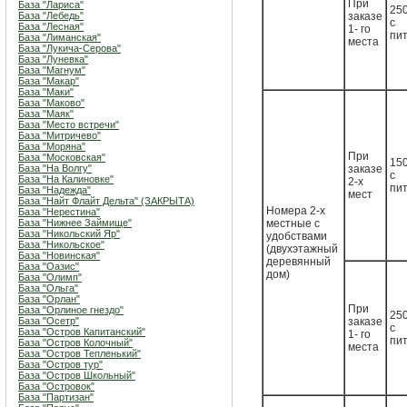
При
База "Лариса"
250
База "Лебедь"
заказе
с
База "Лесная"
1- го
пи
База "Лиманская"
места
База "Лукича-Серова"
База "Луневка"
База "Магнум"
База "Макар"
База "Маки"
База "Маково"
База "Маяк"
База "Место встречи"
База "Митричево"
База "Моряна"
При
База "Московская"
150
База "На Волгу"
заказе
с
База "На Калиновке"
2-х
пи
База "Надежда"
мест
База "Найт Флайт Дельта" (ЗАКРЫТА)
Номера 2-х
База "Нерестина"
База "Нижнее Займище"
местные с
База "Никольский Яр"
удобствами
База "Никольское"
(двухэтажный
База "Новинская"
деревянный
База "Оазис"
дом)
База "Олимп"
База "Ольга"
База "Орлан"
При
База "Орлиное гнездо"
250
База "Осетр"
заказе
с
База "Остров Капитанский"
1- го
пи
База "Остров Колочный"
места
База "Остров Тепленький"
База "Остров тур"
База "Остров Школьный"
База "Островок"
База "Партизан"