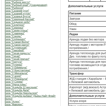
База "Рыбное место"
База "Рыбный край" (Скандинавия)
Дополнительные услуги
База "Рыбоход"
База "Сазаний угол"
Питание
База "Сазаний хутор"
База "Сазанья Бухта"
Завтрак
База "Северный Каспий"
База "Седьмое небо"
Обед
База "Селитрон"
База "Семерка"
Ужин
База "Синяя птица"
База "Славянка"
Лодки
База "Сокорь"
База "Солнышко"
Аренда лодки без мотора
База "Старая Волга"
Аренда лодки с мотором /
База "Старое ранчо"
База "Ступинская"
потребления./
База "Тимофей"
Аренда теплохода для рыба
База "Тихая радость"
База "Тихая"
Диз. топливо по факту пот
База "Тихий причал"
Аренда теплохода для прогу
База "Тортуга"
База "Тутинка"
топливо возмещается отде
База "У Ефимыча"
потребления./
База "У Константина"
База "У Михалыча"
Трансфер
База "У моря"
Ж/Д станция г.Харабали – 
База "У Романыча"
База "У Сержа"
• Легковой автомобиль
База "Удача плюс"
Аэропорт (ж/д вокзал) Астр
База "Усадьба 12 месяцев"
База "Усадьба Дали"
• Легковой автомобиль (до 
База "Усадьба Никольское"
Дополнительные услуги
База "Усадьба рыбака" (бывш.Найт Флайт
Волга)
Услуги егеря
База "Успех"
База "Фаворит"