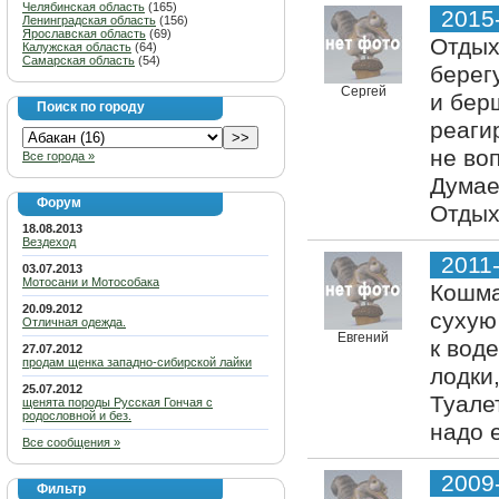
Челябинская область
(165)
2015
Ленинградская область
(156)
Ярославская область
(69)
Отдых
Калужская область
(64)
Самарская область
(54)
берег
Сергей
и бер
Поиск по городу
реаги
не во
Все города »
Думае
Форум
Отдых
18.08.2013
Вездеход
2011
03.07.2013
Мотосани и Мотособака
Кошма
20.09.2012
сухую
Отличная одежда.
Евгений
к вод
27.07.2012
продам щенка западно-сибирской лайки
лодки,
25.07.2012
Туале
щенята породы Русская Гончая с
родословной и без.
надо 
Все сообщения »
2009
Фильтр