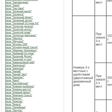
пи
База "Заповедник"
мест
База "Заря"
База "Застава"
База "Зеленая миля"
База "Зеленга"
База "Зеленый берег"
База "Зеленый затон"
База "Зеленый Остров 54"
База "Золотая дельта"
База "Золотой лотос"
База "Золотой плав"
При
База "Золотые барханы"
150
заказе
База "Иволга"
с
3-х
База "Ивушка"
пи
База "Иголка 199"
мест
База "Изумрудный Город"
База "Имение Черновых"
База "Кабаний Остров"
База "Казачий Дозор"
База "Казачий хутор"
База "Камышовый рай"
База "Капелька"
Номера 3-х
База "Капитан"
местные с
База "Карай"
База "Карай-Эко"
удобствами
При
База "Каралат"
200
(двухэтажный
заказе
База "Карп"
с
деревянный
2-х
База "Каспийская"
пи
дом)
База "Клевая рыбалка"
мест
База "Клевое место"
База "Клевый берег"
База "Княгиня Ольга"
База "Ковчег"
База "Компас"
База "Краса"
База "Ладейная"
База "Лазурь"