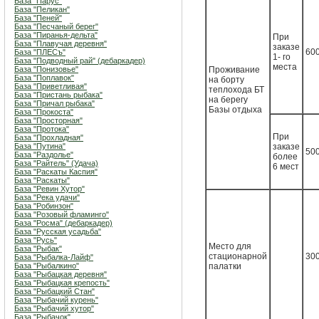
База "Парус"
База "Пеликан"
База "Пеней"
База "Песчаный берег"
База "Пиранья-дельта"
При
База "Плавучая деревня"
заказе
600
База "ПЛЕСъ"
1- го
База "Подводный рай" (дебаркадер)
места
База "Понизовье"
Проживание
База "Поплавок"
на борту
База "Приветливая"
теплохода БТ
База "Пристань рыбака"
на берегу
База "Причал рыбака"
Базы отдыха
База "Прокоста"
База "Просторная"
База "Протока"
При
База "Прохладная"
База "Путина"
заказе
500
База "Раздолье"
более
База "Райтель" (Удача)
6 мест
База "Раскаты Каспия"
База "Раскаты"
База "Ревин Хутор"
База "Река удачи"
База "Робинзон"
База "Розовый фламинго"
База "Росма" (дебаркадер)
База "Русская усадьба"
База "Русь"
Место для
База "Рыбак"
стационарной
300
База "Рыбалка-Лайф"
База "Рыбалкино"
палатки
База "Рыбацкая деревня"
База "Рыбацкая крепость"
База "Рыбацкий Стан"
База "Рыбачий курень"
База "Рыбачий хутор"
База "Рыбачок"