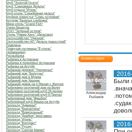
Клуб "Золотой Осетр"
Клуб "Сокровище Дельты"
Клуб отдыха "Итиль"
Клуб-отель "Серебряная дельта"
Клубное поместье "Семь островов"
Коттедж "Казачья слободка"
Мини-отель "Grand Fish"
Озеро Бешкуль
ООО "Зеленый остров"
Отель "Ривер Хаус" (Дельтаро)
Охотхозяйство "Удачное"
Охотхозяйство НП "Дельта-трансстрой"
Плавдача
Плавучая гостиница "Ё-отель"
(дебаркадер)
Росрыбалка
Комментарии
Рыбалка в Астрахани
Рыбалка в понизовье Астрахани
Рыбалка на Ахтубе
Рыбацкая деревня "Трехречье"
2016
Рыбацкий дом "Болхуны"
Рыбацкий дом в Мумре
Были 
Рыбацкий дом Хищник
Рыбацкий домик на р.Ямная с.Житное
.внач
Рыболовно-охотничий дом на Волге
Рыболовно-охотничий клуб 26 регион
Александар
.пото
Рыболовно-охотничий клуб 9 Причал
Рыбаков
Рыболовный дом "Фишбон"
.суда
Рыболовный клуб Фишка на Ахтубе
Теплоход "Адмирал"
Теплоход "Бригантина"
довол
Теплоход "Влиятельный"
Теплоход "ДомКор" ярославец
Теплоход "Итиль"
2016
Теплоход "Контракт"
Теплоход "Русич"
При о
Теплоход "Святая Мария"