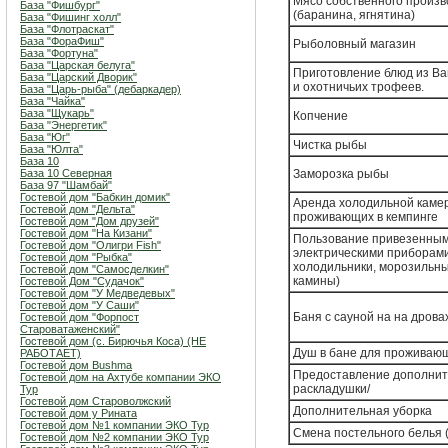
Мясо собственного произв
База "Фишбург"
(баранина, ягнятина)
База "Фишинг холл"
База "Флотраскат"
База "ФораФиш"
Рыболовный магазин
База "Фортуна"
База "Царская белуга"
Приготовление блюд из В
База "Царский Дворик"
и охотничьих трофеев.
База "Царь-рыба" (дебаркадер)
База "Чайка"
База "Щукарь"
Копчение
База "Энергетик"
База "Юг"
Чистка рыбы
База "Юлта"
База 10
База 10 Северная
Заморозка рыбы
База 97 "Шамбай"
Гостевой дом "Бабкин домик"
Аренда холодильной каме
Гостевой дом "Дельта"
проживающих в кемпинге
Гостевой дом "Дом друзей"
Гостевой дом "На Кизани"
Пользование привезенны
Гостевой дом "Олигри Fish"
электрическими приборами 
Гостевой дом "Рыбка"
холодильники, морозильны
Гостевой дом "Самосделкин"
камины)
Гостевой Дом "Судачок"
Гостевой дом "У Медведевых"
Гостевой дом "У Саши"
Баня с сауной на на дрова
Гостевой дом "Форпост
Староватаженский"
Гостевой дом (с. Бирючья Коса) (НЕ
Душ в бане для проживающ
РАБОТАЕТ)
Гостевой дом Bushma
Предоставление дополните
Гостевой дом на Ахтубе компании ЭКО
раскладушки/
Тур
Гостевой дом Староволжский
Дополнительная уборка
Гостевой дом у Рината
Гостевой дом №1 компании ЭКО Тур
Смена постельного белья 
Гостевой дом №2 компании ЭКО Тур