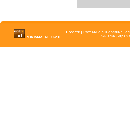
Новости
|
Охотничье-рыболовные ба
рыбалке
|
Игра "О
РЕКЛАМА НА САЙТЕ