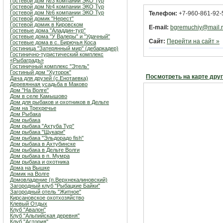
Гостевой дом №3 компании ЭКО Тур
Гостевой дом №4 компании ЭКО Тур
Гостевой дом №6 компании ЭКО Тур
Телефон:
+7-960-861-92-
Гостевой домик "Нерест"
Гостевой домик в Кировском
E-mail:
bgremuchiy@mail.
Гостевые дома "Аладдин-тур"
Гостевые дома "У Валеры" и "Удачный"
Сайт:
Перейти на сайт »
Гостевые дома в с. Бирючья Коса
Гостиница "Затерянный мир" (дебаркадер)
Гостинично-туристический комплекс
«Рыбаградъ»
Гостиничный комплекс "Этель"
Гостиный дом "Хуторок"
Посмотреть на карте дру
Дача для друзей (с.Енотаевка)
Деревянная усадьба в Маково
Дом "На Волге"
Дом в селе Камышово
Дом для рыбаков и охотников в Дельте
Дом на Трехречье
Дом Рыбака
Дом рыбака
Дом рыбака "Ахтуба Тур"
Дом рыбака "Щукари"
Дом рыбака "Эльдорадо fish"
Дом рыбака в Ахтубинске
Дом рыбака в Дельте Волги
Дом рыбака в п. Мумра
Дом рыбака и охотника
Дома на Вышке
Домик на Волге
Домовладение (п.Верхнекалиновский)
Загородный клуб "Рыбацкие Байки"
Загородный отель "Житное"
Кирсановское охотхозяйство
Клевый Отдых
Клуб "Авалон"
Клуб "Альпийская деревня"
Клуб "Астория"