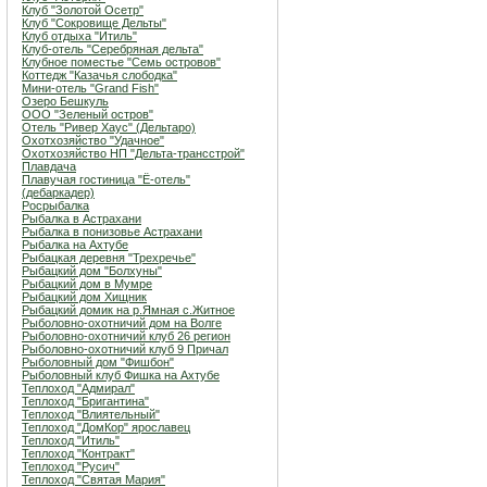
Клуб "Золотой Осетр"
Клуб "Сокровище Дельты"
Клуб отдыха "Итиль"
Клуб-отель "Серебряная дельта"
Клубное поместье "Семь островов"
Коттедж "Казачья слободка"
Мини-отель "Grand Fish"
Озеро Бешкуль
ООО "Зеленый остров"
Отель "Ривер Хаус" (Дельтаро)
Охотхозяйство "Удачное"
Охотхозяйство НП "Дельта-трансстрой"
Плавдача
Плавучая гостиница "Ё-отель"
(дебаркадер)
Росрыбалка
Рыбалка в Астрахани
Рыбалка в понизовье Астрахани
Рыбалка на Ахтубе
Рыбацкая деревня "Трехречье"
Рыбацкий дом "Болхуны"
Рыбацкий дом в Мумре
Рыбацкий дом Хищник
Рыбацкий домик на р.Ямная с.Житное
Рыболовно-охотничий дом на Волге
Рыболовно-охотничий клуб 26 регион
Рыболовно-охотничий клуб 9 Причал
Рыболовный дом "Фишбон"
Рыболовный клуб Фишка на Ахтубе
Теплоход "Адмирал"
Теплоход "Бригантина"
Теплоход "Влиятельный"
Теплоход "ДомКор" ярославец
Теплоход "Итиль"
Теплоход "Контракт"
Теплоход "Русич"
Теплоход "Святая Мария"