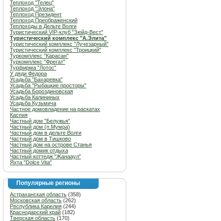
Теплоход "Телец"
Теплоход "Элона"
Теплоход Президент
Теплоход Преображенский
Теплоходы в Дельте Волги
Туристический VIP-клуб "Зюйд-Вест"
Туристический комплекс "А.Элита"
Туристический комплекс "Лучезарный"
Туристический комплекс "Троицкий"
Туркомплекс "Карасан"
Туркомплекс "Фрегат"
Турфирма "Лотос"
У дяди Фёдора
Усадьба "Бахаревка"
Усадьба "Рыбацкие просторы"
Усадьба Бороздиновская
Усадьба Калининых
Усадьба Кузьмича
Частное домовладение на раскатах
Каспия
Частный дом "Белужья"
Частный дом (п.Мумра)
Частный дом в дельте Волги
Частный дом в Тишково
Частный дом на острове Станья
Частный домик отдыха
Частный коттедж "Жанааул"
Яхта "Dolce Vita"
Популярные регионы
Астраханская область
(358)
Московская область
(262)
Республика Карелия
(244)
Краснодарский край
(182)
Тверская область
(170)