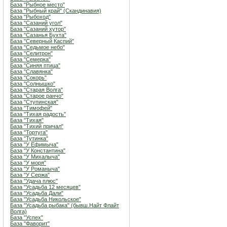
База "Рыбное место"
База "Рыбный край" (Скандинавия)
База "Рыбоход"
База "Сазаний угол"
База "Сазаний хутор"
База "Сазанья Бухта"
База "Северный Каспий"
База "Седьмое небо"
База "Селитрон"
База "Семерка"
База "Синяя птица"
База "Славянка"
База "Сокорь"
База "Солнышко"
База "Старая Волга"
База "Старое ранчо"
База "Ступинская"
База "Тимофей"
База "Тихая радость"
База "Тихая"
База "Тихий причал"
База "Тортуга"
База "Тутинка"
База "У Ефимыча"
База "У Константина"
База "У Михалыча"
База "У моря"
База "У Романыча"
База "У Сержа"
База "Удача плюс"
База "Усадьба 12 месяцев"
База "Усадьба Дали"
База "Усадьба Никольское"
База "Усадьба рыбака" (бывш.Найт Флайт
Волга)
База "Успех"
База "Фаворит"