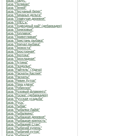
База "Парус"
База "Пеликан"
База "Пеней"
База "Песчаный берег"
База "Пиранья-дельта"
База "Плавучая деревня"
База "ПЛЕСъ"
База "Подводный рай" (дебаркадер)
База "Понизовье"
База "Поплавок"
База "Приветливая"
База "Пристань рыбака"
База "Причал рыбака"
База "Прокоста"
База "Просторная"
База "Протока"
База "Прохладная"
База "Путина"
База "Раздолье"
База "Райтель" (Удача)
База "Раскаты Каспия"
База "Раскаты"
База "Ревин Хутор"
База "Река удачи"
База "Робинзон"
База "Розовый фламинго"
База "Росма" (дебаркадер)
База "Русская усадьба"
База "Русь"
База "Рыбак"
База "Рыбалка-Лайф"
База "Рыбалкино"
База "Рыбацкая деревня"
База "Рыбацкая крепость"
База "Рыбацкий Стан"
База "Рыбачий курень"
База "Рыбачий хутор"
База "Рыбачок"