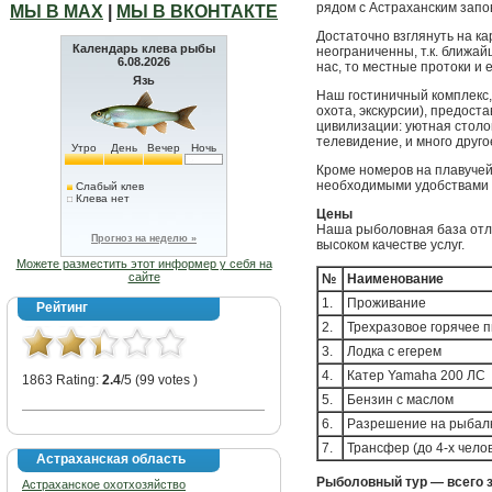
рядом с Астраханским запо
МЫ В МАХ
|
МЫ В ВКОНТАКТЕ
Достаточно взглянуть на ка
Календарь клева рыбы
неограниченны, т.к. ближай
6.08.2026
нас, то местные протоки и 
Язь
Наш гостиничный комплекс,
охота, экскурсии), предос
цивилизации: уютная столо
телевидение, и много друго
Утро
День
Вечер
Ночь
Кроме номеров на плавучей
необходимыми удобствами 
Слабый клев
Клева нет
Цены
Наша рыболовная база отл
Прогноз на неделю »
высоком качестве услуг.
Можете разместить этот информер у себя на
сайте
№
Наименование
1.
Проживание
Рейтинг
2.
Трехразовое горячее п
3.
Лодка с егерем
4.
Катер Yamaha 200 ЛС
1863 Rating:
2.4
/5 (99 votes )
5.
Бензин с маслом
6.
Разрешение на рыбал
7.
Трансфер (до 4-х челов
Астраханская область
Рыболовный тур — всего за
Астраханское охотхозяйство