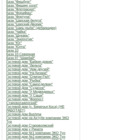
База "Фишбург"
База "Фишинг холл"
База "Флотраскат"
База "ФораФиш"
База "Фортуна"
База "Царская белуга"
База "Царский Дворик"
База "Царь-рыба" (дебаркадер)
База "Чайка"
База "Щукарь"
База "Энергетик"
База "Юг"
База "Юлта"
База 10
База 10 Северная
База 97 "Шамбай"
Гостевой дом "Бабкин домик"
Гостевой дом "Дельта"
Гостевой дом "Дом друзей"
Гостевой дом "На Кизани"
Гостевой дом "Олигри Fish"
Гостевой дом "Рыбка"
Гостевой дом "Самосделкин"
Гостевой Дом "Судачок"
Гостевой дом "У Медведевых"
Гостевой дом "У Саши"
Гостевой дом "Форпост
Староватаженский"
Гостевой дом (с. Бирючья Коса) (НЕ
РАБОТАЕТ)
Гостевой дом Bushma
Гостевой дом на Ахтубе компании ЭКО
Тур
Гостевой дом Староволжский
Гостевой дом у Рината
Гостевой дом №1 компании ЭКО Тур
Гостевой дом №2 компании ЭКО Тур