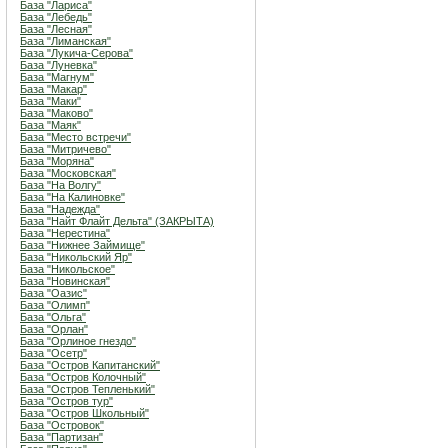
База "Лариса"
База "Лебедь"
База "Лесная"
База "Лиманская"
База "Лукича-Серова"
База "Луневка"
База "Магнум"
База "Макар"
База "Маки"
База "Маково"
База "Маяк"
База "Место встречи"
База "Митричево"
База "Моряна"
База "Московская"
База "На Волгу"
База "На Калиновке"
База "Надежда"
База "Найт Флайт Дельта" (ЗАКРЫТА)
База "Нерестина"
База "Нижнее Займище"
База "Никольский Яр"
База "Никольское"
База "Новинская"
База "Оазис"
База "Олимп"
База "Ольга"
База "Орлан"
База "Орлиное гнездо"
База "Осетр"
База "Остров Капитанский"
База "Остров Колочный"
База "Остров Тепленький"
База "Остров тур"
База "Остров Школьный"
База "Островок"
База "Партизан"