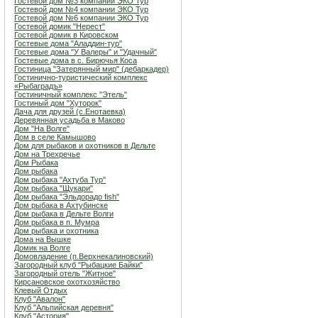
Гостевой дом №3 компании ЭКО Тур
Гостевой дом №4 компании ЭКО Тур
Гостевой дом №6 компании ЭКО Тур
Гостевой домик "Нерест"
Гостевой домик в Кировском
Гостевые дома "Аладдин-тур"
Гостевые дома "У Валеры" и "Удачный"
Гостевые дома в с. Бирючья Коса
Гостиница "Затерянный мир" (дебаркадер)
Гостинично-туристический комплекс
«Рыбаградъ»
Гостиничный комплекс "Этель"
Гостиный дом "Хуторок"
Дача для друзей (с.Енотаевка)
Деревянная усадьба в Маково
Дом "На Волге"
Дом в селе Камышово
Дом для рыбаков и охотников в Дельте
Дом на Трехречье
Дом Рыбака
Дом рыбака
Дом рыбака "Ахтуба Тур"
Дом рыбака "Щукари"
Дом рыбака "Эльдорадо fish"
Дом рыбака в Ахтубинске
Дом рыбака в Дельте Волги
Дом рыбака в п. Мумра
Дом рыбака и охотника
Дома на Вышке
Домик на Волге
Домовладение (п.Верхнекалиновский)
Загородный клуб "Рыбацкие Байки"
Загородный отель "Житное"
Кирсановское охотхозяйство
Клевый Отдых
Клуб "Авалон"
Клуб "Альпийская деревня"
Клуб "Астория"