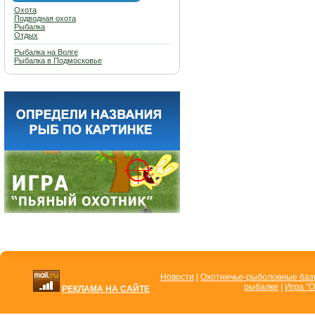
Охота
Подводная охота
Рыбалка
Отдых
Рыбалка на Волге
Рыбалка в Подмосковье
Новости
|
Охотничье-рыболовные ба
рыбалке
|
Игра "О
РЕКЛАМА НА САЙТЕ