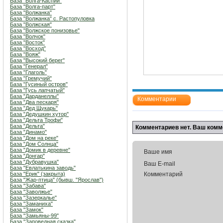
База "Волга-Каспий"
База "Волга-парт"
База "Волжанка"
База "Волжанка" с. Растопуловка
База "Волжская"
База "Волжское понизовье"
База "Волчок"
База "Восток"
База "Восход"
База "Вояж"
База "Высокий берег"
База "Генерал"
База "Глаголь"
База "Гремучий"
База "Гусиный остров"
База "Гусь лапчатый"
База "Дарданеллы"
Комментарии
База "Два пескаря"
База "Дед Щукарь"
База "Дедушкин хутор"
База "Дельта Трофи"
База "Дельта"
Комментариев нет. Ваш комм
База "Динамо"
База "Дом на реке"
База "Дом Солнца"
База "Домик в деревне"
Ваше имя
База "Донгар"
База "Дубравушка"
Ваш E-mail
База "Евлатькина заводь"
База "Ерик" (закрыта)
Комментарий
База "Жар-птица" (бывш. "Ярослав")
База "Забава"
База "Заволжье"
База "Зазеркалье"
База "Заманиха"
База "Замок"
База "Замьяны-99"
База "Заповедная сказка"