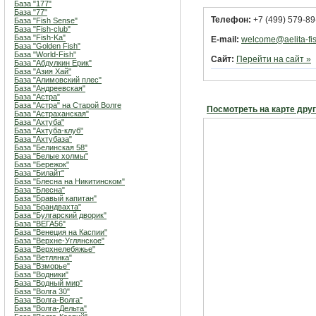
База "177"
База "77"
Телефон:
+7 (499) 579-89
База "Fish Sense"
База "Fish-club"
База "Fish-Ka"
E-mail:
welcome@aelita-fis
База "Golden Fish"
База "World-Fish"
Сайт:
Перейти на сайт »
База "Абдулкин Ерик"
База "Азия Хай"
База "Алимовский плес"
База "Андреевская"
База "Астра"
База "Астра" на Старой Волге
Посмотреть на карте дру
База "Астраханская"
База "Ахтуба"
База "Ахтуба-клуб"
База "Ахтубаза"
База "Белинская 58"
База "Белые холмы"
База "Бережок"
База "Билайт"
База "Блесна на Никитинском"
База "Блесна"
База "Бравый капитан"
База "Брандвахта"
База "Булгарский дворик"
База "ВЕГА56"
База "Венеция на Каспии"
База "Верхне-Углянское"
База "Верхнелебяжье"
База "Ветлянка"
База "Взморье"
База "Водники"
База "Водный мир"
База "Волга 30"
База "Волга-Волга"
База "Волга-Дельта"