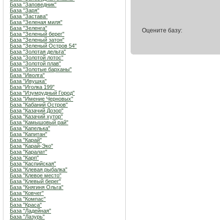
База "Заповедник"
База "Заря"
База "Застава"
База "Зеленая миля"
База "Зеленга"
Оцените базу:
База "Зеленый берег"
База "Зеленый затон"
База "Зеленый Остров 54"
База "Золотая дельта"
База "Золотой лотос"
База "Золотой плав"
База "Золотые барханы"
База "Иволга"
База "Ивушка"
База "Иголка 199"
База "Изумрудный Город"
База "Имение Черновых"
База "Кабаний Остров"
База "Казачий Дозор"
База "Казачий хутор"
База "Камышовый рай"
База "Капелька"
База "Капитан"
База "Карай"
База "Карай-Эко"
База "Каралат"
База "Карп"
База "Каспийская"
База "Клевая рыбалка"
База "Клевое место"
База "Клевый берег"
База "Княгиня Ольга"
База "Ковчег"
База "Компас"
База "Краса"
База "Ладейная"
База "Лазурь"