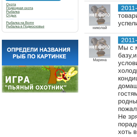
Охота
2011
Подводная охота
Рыбалка
товар
Отдых
успели
Рыбалка на Волге
Рыбалка в Подмосковье
николай
2011
Мы с 
базу,
Марина
услов
холод
конди
домаш
гостя
родны
пожалу
Не зр
порад
хоть 