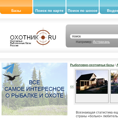
Базы
Поиск по карте
Поиск по шоссе
Водо
Астрахань
Например:
Рыболовно-охотничьи базы
/
<<
Всезнающая статистика еще
страны «больно» любитель