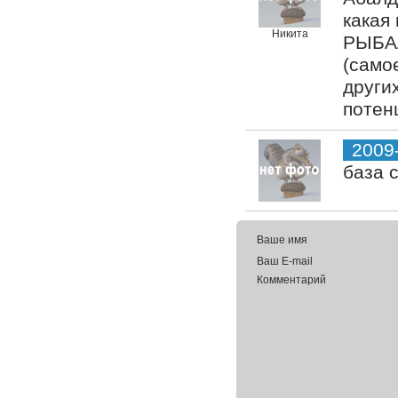
какая
Никита
РЫБАЛ
(самое
други
потенц
2009
база 
Ваше имя
Ваш E-mail
Комментарий