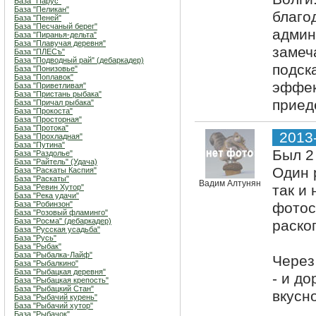
База "Парус"
База "Пеликан"
благо
База "Пеней"
База "Песчаный берег"
админ
База "Пиранья-дельта"
База "Плавучая деревня"
замеч
База "ПЛЕСъ"
База "Подводный рай" (дебаркадер)
подск
База "Понизовье"
База "Поплавок"
эффек
База "Приветливая"
База "Пристань рыбака"
приед
База "Причал рыбака"
База "Прокоста"
База "Просторная"
База "Протока"
2013
База "Прохладная"
База "Путина"
Был 2
База "Раздолье"
База "Райтель" (Удача)
Один 
База "Раскаты Каспия"
База "Раскаты"
Вадим Алтунян
так и 
База "Ревин Хутор"
База "Река удачи"
База "Робинзон"
фотос
База "Розовый фламинго"
База "Росма" (дебаркадер)
раско
База "Русская усадьба"
База "Русь"
База "Рыбак"
База "Рыбалка-Лайф"
Через
База "Рыбалкино"
База "Рыбацкая деревня"
- и д
База "Рыбацкая крепость"
База "Рыбацкий Стан"
вкусн
База "Рыбачий курень"
База "Рыбачий хутор"
База "Рыбачок"