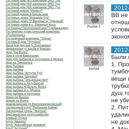
Гостевой дом №3 компании ЭКО Тур
Гостевой дом №4 компании ЭКО Тур
2012
Гостевой дом №6 компании ЭКО Тур
Гостевой домик "Нерест"
ВВ не
Гостевой домик в Кировском
Гостевые дома "Аладдин-тур"
отнош
Гостевые дома "У Валеры" и "Удачный"
Гостевые дома в с. Бирючья Коса
Рыбак 2
услов
Гостиница "Затерянный мир" (дебаркадер)
Гостинично-туристический комплекс
«Рыбаградъ»
эконо
Гостиничный комплекс "Этель"
Гостиный дом "Хуторок"
Дача для друзей (с.Енотаевка)
2012
Деревянная усадьба в Маково
Дом "На Волге"
Были 
Дом в селе Камышово
Дом для рыбаков и охотников в Дельте
Дом на Трехречье
1. Пр
Дом Рыбака
рыбак
Дом рыбака
тумбо
Дом рыбака "Ахтуба Тур"
Дом рыбака "Щукари"
вещи 
Дом рыбака "Эльдорадо fish"
Дом рыбака в Ахтубинске
трубк
Дом рыбака в Дельте Волги
Дом рыбака в п. Мумра
душ т
Дом рыбака и охотника
Дома на Вышке
не уб
Домик на Волге
Домовладение (п.Верхнекалиновский)
2. Пи
Загородный клуб "Рыбацкие Байки"
Загородный отель "Житное"
удали
Кирсановское охотхозяйство
Клевый Отдых
не до
Клуб "Авалон"
Клуб "Альпийская деревня"
Клуб "Астория"