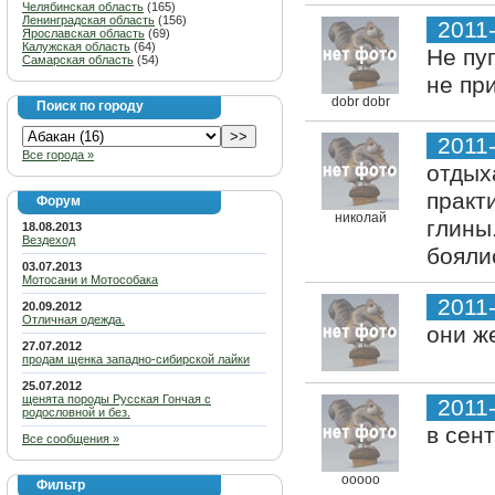
Челябинская область
(165)
Ленинградская область
(156)
2011
Ярославская область
(69)
Калужская область
(64)
Не пу
Самарская область
(54)
не пр
dobr dobr
Поиск по городу
2011
Все города »
отдых
практ
Форум
николай
глины
18.08.2013
Вездеход
бояли
03.07.2013
Мотосани и Мотособака
2011
20.09.2012
Отличная одежда.
они ж
27.07.2012
продам щенка западно-сибирской лайки
25.07.2012
щенята породы Русская Гончая с
2011
родословной и без.
в сен
Все сообщения »
ооооо
Фильтр