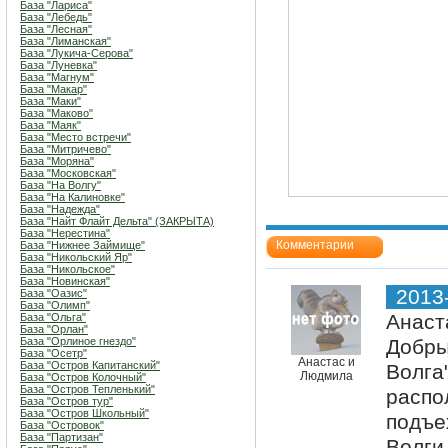
База "Лариса"
База "Лебедь"
База "Лесная"
База "Лиманская"
База "Лукича-Серова"
База "Луневка"
База "Магнум"
База "Макар"
База "Маки"
База "Маково"
База "Маяк"
База "Место встречи"
База "Митричево"
База "Моряна"
База "Московская"
База "На Волгу"
База "На Калиновке"
База "Надежда"
База "Найт Флайт Дельта" (ЗАКРЫТА)
База "Нерестина"
Комментарии
База "Нижнее Займище"
База "Никольский Яр"
База "Никольское"
База "Новинская"
2013
База "Оазис"
База "Олимп"
Анаст
База "Ольга"
База "Орлан"
База "Орлиное гнездо"
Добры
База "Осетр"
Анастас и
База "Остров Капитанский"
Волга
Людмила
База "Остров Колочный"
База "Остров Тепленький"
распо
База "Остров тур"
База "Остров Школьный"
подъе
База "Островок"
База "Партизан"
Волги