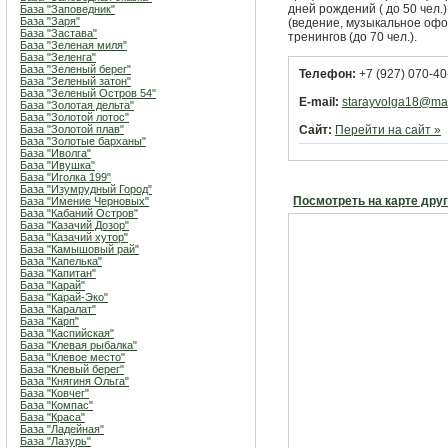
дней рождений ( до 50 чел.
База "Заповедник"
База "Заря"
(ведение, музыкальное оф
База "Застава"
тренингов (до 70 чел.).
База "Зеленая миля"
База "Зеленга"
База "Зеленый берег"
Телефон:
+7 (927) 070-40
База "Зеленый затон"
База "Зеленый Остров 54"
E-mail:
starayvolga18@mai
База "Золотая дельта"
База "Золотой лотос"
База "Золотой плав"
Сайт:
Перейти на сайт »
База "Золотые барханы"
База "Иволга"
База "Ивушка"
База "Иголка 199"
База "Изумрудный Город"
Посмотреть на карте дру
База "Имение Черновых"
База "Кабаний Остров"
База "Казачий Дозор"
База "Казачий хутор"
База "Камышовый рай"
База "Капелька"
База "Капитан"
База "Карай"
База "Карай-Эко"
База "Каралат"
База "Карп"
База "Каспийская"
База "Клевая рыбалка"
База "Клевое место"
База "Клевый берег"
База "Княгиня Ольга"
База "Ковчег"
База "Компас"
База "Краса"
База "Ладейная"
База "Лазурь"