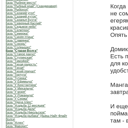
База "Рыбное место"
Когда
База "Рыбный край" (Скандинавия)
База "Рыбоход"
не со
База "Сазаний угол"
База "Сазаний хутор"
егеря
База "Сазанья Бухта"
База "Северный Каспий"
краси
База "Седьмое небо"
База "Селитрон"
Опять 
База "Семерка"
База "Синяя птица"
База "Славянка"
База "Сокорь"
База "Солнышко"
Домик
База "Старая Волга"
База "Старое ранчо"
Есть п
База "Ступинская"
База "Тимофей"
для к
База "Тихая радость"
База "Тихая"
удобст
База "Тихий причал"
База "Тортуга"
База "Тутинка"
База "У Ефимыча"
Манга
База "У Константина"
База "У Михалыча"
завтра
База "У моря"
База "У Романыча"
База "У Сержа"
База "Удача плюс"
И еще
База "Усадьба 12 месяцев"
База "Усадьба Дали"
пойма
База "Усадьба Никольское"
База "Усадьба рыбака" (бывш.Найт Флайт
там - 
Волга)
База "Успех"
База "Фаворит"