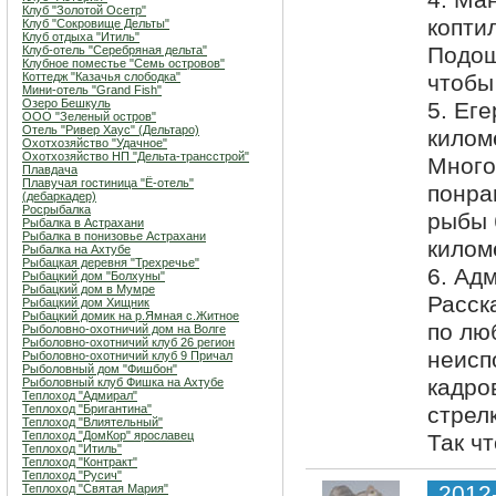
4. Ма
Клуб "Золотой Осетр"
копти
Клуб "Сокровище Дельты"
Клуб отдыха "Итиль"
Подош
Клуб-отель "Серебряная дельта"
Клубное поместье "Семь островов"
Коттедж "Казачья слободка"
чтобы
Мини-отель "Grand Fish"
Озеро Бешкуль
5. Еге
ООО "Зеленый остров"
Отель "Ривер Хаус" (Дельтаро)
килом
Охотхозяйство "Удачное"
Охотхозяйство НП "Дельта-трансстрой"
Много
Плавдача
Плавучая гостиница "Ё-отель"
понра
(дебаркадер)
Росрыбалка
рыбы 
Рыбалка в Астрахани
Рыбалка в понизовье Астрахани
килом
Рыбалка на Ахтубе
Рыбацкая деревня "Трехречье"
6. Ад
Рыбацкий дом "Болхуны"
Рыбацкий дом в Мумре
Расск
Рыбацкий дом Хищник
Рыбацкий домик на р.Ямная с.Житное
по лю
Рыболовно-охотничий дом на Волге
Рыболовно-охотничий клуб 26 регион
неисп
Рыболовно-охотничий клуб 9 Причал
Рыболовный дом "Фишбон"
кадро
Рыболовный клуб Фишка на Ахтубе
Теплоход "Адмирал"
Теплоход "Бригантина"
стрел
Теплоход "Влиятельный"
Теплоход "ДомКор" ярославец
Так ч
Теплоход "Итиль"
Теплоход "Контракт"
Теплоход "Русич"
2012
Теплоход "Святая Мария"