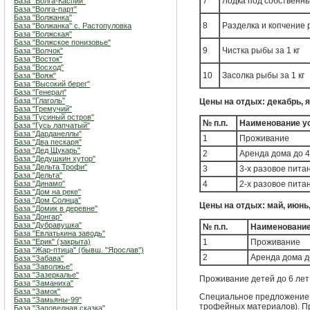
7
Лодка под собственны
База "Волга-Каспий"
База "Волга-парт"
База "Волжанка"
8
Разделка и копчение р
База "Волжанка" с. Растопуловка
База "Волжская"
База "Волжское понизовье"
9
Чистка рыбы за 1 кг
База "Волчок"
База "Восток"
База "Восход"
10
Засолка рыбы за 1 кг
База "Вояж"
База "Высокий берег"
База "Генерал"
База "Глаголь"
Цены на отдых: декабрь, 
База "Гремучий"
База "Гусиный остров"
№ п.п.
Наименование у
База "Гусь лапчатый"
База "Дарданеллы"
1
Проживание
База "Два пескаря"
База "Дед Щукарь"
2
Аренда дома до 4
База "Дедушкин хутор"
База "Дельта Трофи"
3
3-х разовое пита
База "Дельта"
База "Динамо"
4
2-х разовое питан
База "Дом на реке"
База "Дом Солнца"
Цены на отдых: май, июнь,
База "Домик в деревне"
База "Донгар"
База "Дубравушка"
№ п.п.
Наименование
База "Евлатькина заводь"
База "Ерик" (закрыта)
1
Проживание
База "Жар-птица" (бывш. "Ярослав")
2
Аренда дома д
База "Забава"
База "Заволжье"
База "Зазеркалье"
Проживание детей до 6 лет -
База "Заманиха"
База "Замок"
Специальное предложение: 
База "Замьяны-99"
трофейных материалов). П
База "Заповедная сказка"