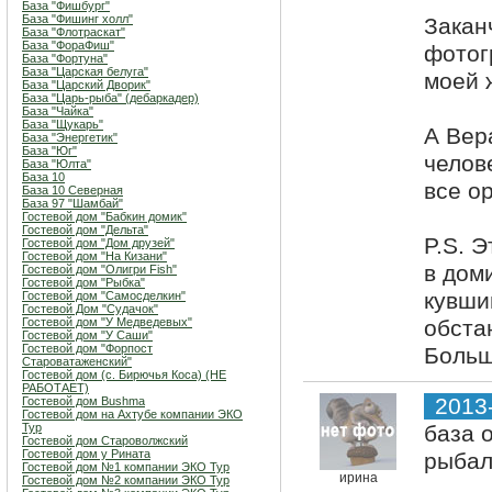
База "Фишбург"
База "Фишинг холл"
Закан
База "Флотраскат"
База "ФораФиш"
фотог
База "Фортуна"
База "Царская белуга"
моей 
База "Царский Дворик"
База "Царь-рыба" (дебаркадер)
База "Чайка"
База "Щукарь"
А Вер
База "Энергетик"
База "Юг"
челов
База "Юлта"
База 10
все о
База 10 Северная
База 97 "Шамбай"
Гостевой дом "Бабкин домик"
Гостевой дом "Дельта"
P.S. 
Гостевой дом "Дом друзей"
Гостевой дом "На Кизани"
в доми
Гостевой дом "Олигри Fish"
Гостевой дом "Рыбка"
кувши
Гостевой дом "Самосделкин"
Гостевой Дом "Судачок"
Гостевой дом "У Медведевых"
обста
Гостевой дом "У Саши"
Гостевой дом "Форпост
Больш
Староватаженский"
Гостевой дом (с. Бирючья Коса) (НЕ
РАБОТАЕТ)
2013
Гостевой дом Bushma
Гостевой дом на Ахтубе компании ЭКО
Тур
база 
Гостевой дом Староволжский
Гостевой дом у Рината
рыбал
Гостевой дом №1 компании ЭКО Тур
ирина
Гостевой дом №2 компании ЭКО Тур