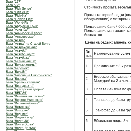
База "177"
База "77"
Стоимость проката весельно
База "Fish Sense"
База "Fish-club"
Прокат моторной лодки (пол
База "Fish-Ka"
обслуживание) с мотором «М
База "Golden Fish"
База "World-Fish"
База "Абдулкин Ерик"
Пользование баней 600 руб.
База "Азия Хай"
Пользование мангалами, к
База "Алимовский плес"
бесплатно.
База "Андреевская"
База "Астра"
Цены на отдых: апрель, с
База "Астра" на Старой Волге
База "Астраханская"
База "Ахтуба"
№
Наименование услуг
База "Ахтуба-клуб"
п.п.
База "Ахтубаза"
База "Белинская 58"
База "Белые холмы"
1
Проживание с 3-х ра
База "Бережок"
База "Билайт"
База "Блесна на Никитинском"
Егерское обслуживани
2
База "Блесна"
Меркурий на 2-х чел., 
База "Бравый капитан"
База "Брандвахта"
3
Оплата бензина по ф
База "Булгарский дворик"
База "ВЕГА56"
База "Венеция на Каспии"
4
Трансфер до базы гру
База "Верхне-Углянское"
База "Верхнелебяжье"
База "Ветлянка"
5
Трансфер до базы гру
База "Взморье"
База "Водники"
База "Водный мир"
6
Вёсельная лодка 8 ч.
База "Волга 30"
База "Волга-Волга"
База "Волга-Дельта"