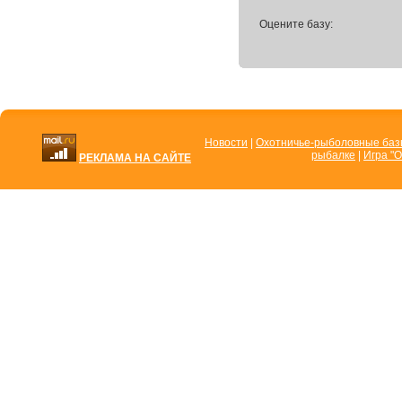
Оцените базу:
Новости
|
Охотничье-рыболовные ба
рыбалке
|
Игра "О
РЕКЛАМА НА САЙТЕ