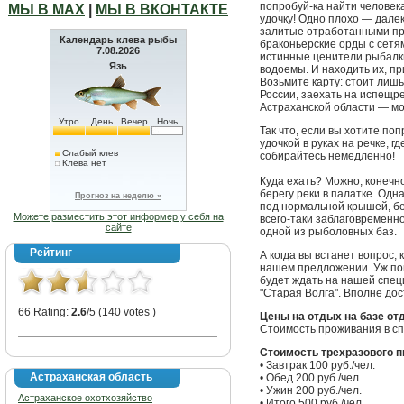
попробуй-ка найти человека
МЫ В МАХ
|
МЫ В ВКОНТАКТЕ
удочку! Одно плохо — далек
залитые отработанными п
Календарь клева рыбы
браконьерские орды с сетя
7.08.2026
истинные ценители рыбалки
Язь
водоемы. И находить их, пр
Возьмите карту: стоит лишь
России, заехать на испещр
Астраханской области — мо
Утро
День
Вечер
Ночь
Так что, если вы хотите по
удочкой в руках на речке, 
Слабый клев
собирайтесь немедленно!
Клева нет
Куда ехать? Можно, конечн
берегу реки в палатке. Одн
Прогноз на неделю »
под нормальной крышей, б
Можете разместить этот информер у себя на
всего-таки заблаговременн
сайте
одной из рыболовных баз.
Рейтинг
А когда вы встанет вопрос,
нашем предложении. Уж по
будет ждать на нашей спе
"Старая Волга". Вполне до
66 Rating:
2.6
/5 (140 votes )
Цены на отдых на базе от
Стоимость проживания в сп
Стоимость трехразового п
• Завтрак 100 руб./чел.
Астраханская область
• Обед 200 руб./чел.
• Ужин 200 руб./чел.
Астраханское охотхозяйство
• Итого 500 руб./чел