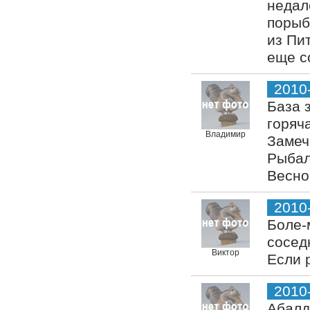
недал
порыб
из Пи
еще с
2010
База 
горяча
Владимир
Замеч
Рыбал
Весно
2010
Боле-
сосед
Виктор
Если 
2010
Абалд