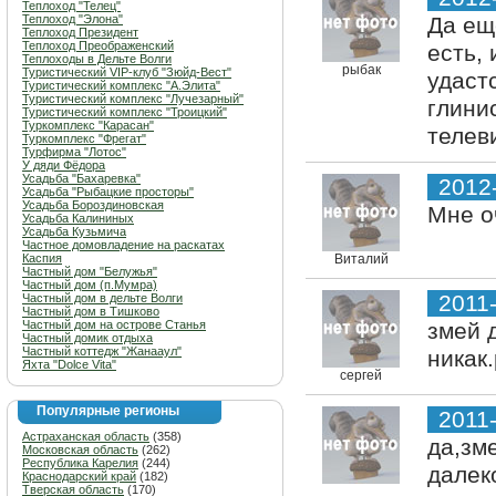
Теплоход "Телец"
Теплоход "Элона"
Да ещ
Теплоход Президент
Теплоход Преображенский
есть, 
Теплоходы в Дельте Волги
рыбак
Туристический VIP-клуб "Зюйд-Вест"
удастс
Туристический комплекс "А.Элита"
Туристический комплекс "Лучезарный"
глини
Туристический комплекс "Троицкий"
Туркомплекс "Карасан"
телев
Туркомплекс "Фрегат"
Турфирма "Лотос"
У дяди Фёдора
Усадьба "Бахаревка"
2012
Усадьба "Рыбацкие просторы"
Усадьба Бороздиновская
Мне о
Усадьба Калининых
Усадьба Кузьмича
Частное домовладение на раскатах
Каспия
Виталий
Частный дом "Белужья"
Частный дом (п.Мумра)
2011
Частный дом в дельте Волги
Частный дом в Тишково
Частный дом на острове Станья
змей 
Частный домик отдыха
Частный коттедж "Жанааул"
никак
Яхта "Dolce Vita"
сергей
Популярные регионы
2011
Астраханская область
(358)
да,зм
Московская область
(262)
Республика Карелия
(244)
далек
Краснодарский край
(182)
Тверская область
(170)