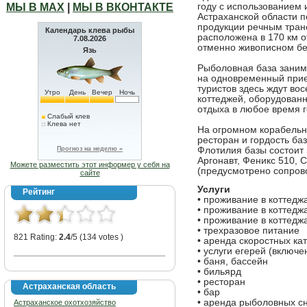
МЫ В МАХ
|
МЫ В ВКОНТАКТЕ
году с использованием
Астраханской области 
продукции речным транс
Календарь клева рыбы
расположена в 170 км от
7.08.2026
отменно живописном бе
Язь
Рыболовная база занима
на одновременный прие
туристов здесь ждут в
Утро
День
Вечер
Ночь
коттеджей, оборудован
отдыха в любое время г
Слабый клев
Клева нет
На огромном корабель
ресторан и гордость ба
Прогноз на неделю »
Флотилия базы состоит
Аргонавт, Феникс 510,
Можете разместить этот информер у себя на
(предусмотрено сопров
сайте
Услуги
Рейтинг
• проживание в коттедж
• проживание в коттедж
• проживание в коттеджа
• трехразовое питание
821 Rating:
2.4
/5 (134 votes )
• аренда скоростных ка
• услуги егерей (включ
• баня, бассейн
• бильярд
• ресторан
Астраханская область
• бар
• аренда рыболовных с
Астраханское охотхозяйство