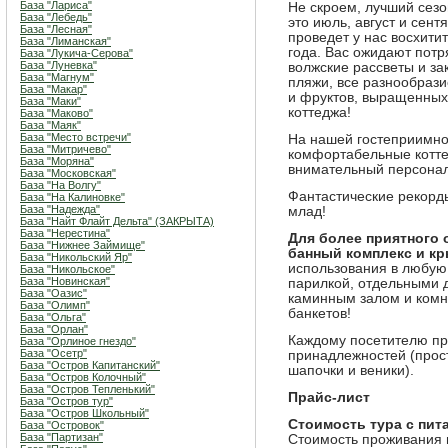
База "Лариса"
Не скроем, лучший сезо
База "Лебедь"
это июль, август и сент
База "Лесная"
проведет у нас восхити
База "Лиманская"
года. Вас ожидают пот
База "Лукича-Серова"
База "Луневка"
волжские рассветы и за
База "Магнум"
пляжи, все разнообраз
База "Макар"
и фруктов, выращенных 
База "Маки"
коттеджа!
База "Маково"
База "Маяк"
База "Место встречи"
На нашей гостеприимной
База "Митричево"
комфортабельные котте
База "Моряна"
внимательный персонал
База "Московская"
База "На Волгу"
Фантастические рекорды
База "На Калиновке"
База "Надежда"
млад!
База "Найт Флайт Дельта" (ЗАКРЫТА)
База "Нерестина"
Для более приятного 
База "Нижнее Займище"
банный комплекс и к
База "Никольский Яр"
использования в любую
База "Никольское"
База "Новинская"
парилкой, отдельными 
База "Оазис"
каминным залом и комн
База "Олимп"
банкетов!
База "Ольга"
База "Орлан"
Каждому посетителю пр
База "Орлиное гнездо"
База "Осетр"
принадлежностей (прос
База "Остров Капитанский"
шапочки и веники).
База "Остров Колочный"
База "Остров Тепленький"
Прайс-лист
База "Остров тур"
База "Остров Школьный"
Стоимость тура с пит
База "Островок"
База "Партизан"
Стоимость проживания в