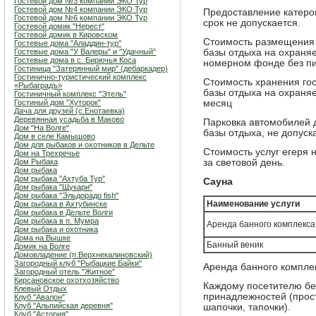
Гостевой дом №3 компании ЭКО Тур
Гостевой дом №4 компании ЭКО Тур
Предоставление катеров
Гостевой дом №6 компании ЭКО Тур
срок не допускается.
Гостевой домик "Нерест"
Гостевой домик в Кировском
Стоимость размещения г
Гостевые дома "Аладдин-тур"
Гостевые дома "У Валеры" и "Удачный"
базы отдыха на охраня
Гостевые дома в с. Бирючья Коса
номерном фонде без пит
Гостиница "Затерянный мир" (дебаркадер)
Гостинично-туристический комплекс
Стоимость хранения гос
«Рыбаградъ»
базы отдыха на охраняе
Гостиничный комплекс "Этель"
Гостиный дом "Хуторок"
месяц
Дача для друзей (с.Енотаевка)
Деревянная усадьба в Маково
Парковка автомобилей 
Дом "На Волге"
базы отдыха, не допуск
Дом в селе Камышово
Дом для рыбаков и охотников в Дельте
Стоимость услуг егеря 
Дом на Трехречье
Дом Рыбака
за световой день.
Дом рыбака
Дом рыбака "Ахтуба Тур"
Сауна
Дом рыбака "Щукари"
Дом рыбака "Эльдорадо fish"
Наименование услуги
Дом рыбака в Ахтубинске
Дом рыбака в Дельте Волги
Дом рыбака в п. Мумра
Аренда банного комплекса
Дом рыбака и охотника
Дома на Вышке
Банный веник
Домик на Волге
Домовладение (п.Верхнекалиновский)
Загородный клуб "Рыбацкие Байки"
Аренда банного комплекс
Загородный отель "Житное"
Кирсановское охотхозяйство
Каждому посетителю бе
Клевый Отдых
принадлежностей (прос
Клуб "Авалон"
Клуб "Альпийская деревня"
шапочки, тапочки).
Клуб "Астория"