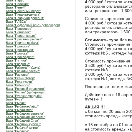
База "Парус"
4 000 руб./ сутки за кот
База "Пеликан"
ресторане оплачивается 
База "Пеней"
или трехразовое - 1 600
База "Песчаный берег"
База "Пиранья-дельта"
База "Плавучая деревня"
Стоимость проживания в
База "ПЛЕСъ"
4 000 руб./ сутки за кот
База "Подводный рай" (дебаркадер)
ресторане оплачивается 
База "Понизовье"
или трехразовое- 1 600 
База "Поплавок"
База "Приветливая"
База "Пристань рыбака"
Стоимость тура без п
База "Причал рыбака"
Стоимость проживания в
База "Прокоста"
4 000 руб./ сутки за ко
База "Просторная"
коттедж №5 , коттедж 
База "Протока"
База "Прохладная"
База "Путина"
Стоимость проживания в
База "Раздолье"
3 500 руб./ сутки за ко
База "Райтель" (Удача)
коттедж №3
База "Раскаты Каспия"
3 000 руб./ сутки за ко
База "Раскаты"
База "Ревин Хутор"
коттедж №1, коттедж №
База "Река удачи"
База "Робинзон"
Постоянным гостям скид
База "Розовый фламинго"
База "Росма" (дебаркадер)
Действие цен с 16 апр
База "Русская усадьба"
путёвки !
База "Русь"
База "Рыбак"
База "Рыбалка-Лайф"
АКЦИЯ !!!
База "Рыбалкино"
с 05 мая по 20 июля 20
База "Рыбацкая деревня"
стоимость аренды кате
База "Рыбацкая крепость"
База "Рыбацкий Стан"
База "Рыбачий курень"
с 15 сентября по 01 но
База "Рыбачий хутор"
на стоимость аренды к
База "Рыбачок"