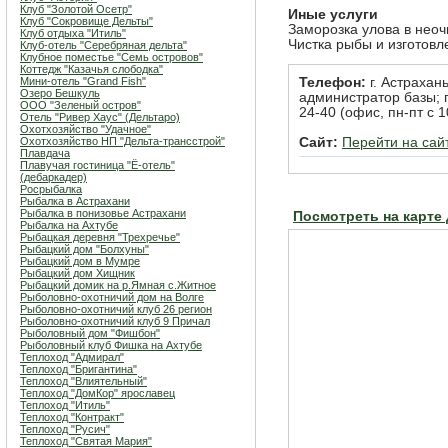
Клуб "Золотой Осетр"
Иные услуги
Клуб "Сокровище Дельты"
Заморозка улова в неоч
Клуб отдыха "Итиль"
Чистка рыбы и изготовл
Клуб-отель "Серебряная дельта"
Клубное поместье "Семь островов"
Коттедж "Казачья слободка"
Мини-отель "Grand Fish"
Телефон:
г. Астрахань
Озеро Бешкуль
администратор базы; г
ООО "Зеленый остров"
24-40 (офис, пн-пт с 1
Отель "Ривер Хаус" (Дельтаро)
Охотхозяйство "Удачное"
Охотхозяйство НП "Дельта-трансстрой"
Сайт:
Перейти на сай
Плавдача
Плавучая гостиница "Ё-отель"
(дебаркадер)
Росрыбалка
Рыбалка в Астрахани
Рыбалка в понизовье Астрахани
Посмотреть на карте
Рыбалка на Ахтубе
Рыбацкая деревня "Трехречье"
Рыбацкий дом "Болхуны"
Рыбацкий дом в Мумре
Рыбацкий дом Хищник
Рыбацкий домик на р.Ямная с.Житное
Рыболовно-охотничий дом на Волге
Рыболовно-охотничий клуб 26 регион
Рыболовно-охотничий клуб 9 Причал
Рыболовный дом "Фишбон"
Рыболовный клуб Фишка на Ахтубе
Теплоход "Адмирал"
Теплоход "Бригантина"
Теплоход "Влиятельный"
Теплоход "ДомКор" ярославец
Теплоход "Итиль"
Теплоход "Контракт"
Теплоход "Русич"
Теплоход "Святая Мария"