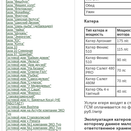
База "Фишбург"
База "Фишинг холл"
Обед
База "Флотраскат"
Ужин
База "ФораФиш"
База "Фортуна"
База "Царская белуга"
Катера
База "Царский Дворик"
База "Царь-рыба" (дебаркадер)
База "Чайка"
Тип катера и
Мощнос
База "Щукарь"
мощность
мотора
База "Энергетик"
База "Юг"
Катер Аргонавт
175 л/с
База "Юлта"
База 10
Катер Феникс
115 л/с
База 10 Северная
510
База 97 "Шамбай"
Гостевой дом "Бабкин домик"
Катер Феникс
90 л/с
Гостевой дом "Дельта"
510
Гостевой дом "Дом друзей"
Гостевой дом "На Кизани"
Катер Салют 480
70 лс
Гостевой дом "Олигри Fish"
PRO
Гостевой дом "Рыбка"
Гостевой дом "Самосделкин"
Катер Салют
70 л/с
Гостевой Дом "Судачок"
480М
Гостевой дом "У Медведевых"
Гостевой дом "У Саши"
Катер Обь 4-х
40 л/с
Гостевой дом "Форпост
тактный
Староватаженский"
Гостевой дом (с. Бирючья Коса) (НЕ
Услуги егеря входят в 
РАБОТАЕТ)
Гостевой дом Bushma
ГСМ оплачивается по ф
Гостевой дом на Ахтубе компании ЭКО
руб./литр
Тур
Гостевой дом Староволжский
Эксплуатация катеров
Гостевой дом у Рината
которому данное мало
Гостевой дом №1 компании ЭКО Тур
Гостевой дом №2 компании ЭКО Тур
ответственное хранен