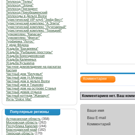
Теплоход "Телец"
Теплоход "Элона"
Теплоход Президент
Теплоход Преображенский
Теплоходы в Дельте Волги
Туристический VIP-клуб "Зюйд-Вест"
Туристический комплекс "А.Элита"
Туристический комплекс "Лучезарный"
Туристический комплекс "Троицкий"
Туркомплекс "Карасан"
Туркомплекс "Фрегат"
Турфирма "Лотос"
У дяди Фёдора
Усадьба "Бахаревка"
Усадьба "Рыбацкие просторы"
Усадьба Бороздиновская
Усадьба Калининых
Усадьба Кузьмича
Частное домовладение на раскатах
Каспия
Частный дом "Белужья"
Частный дом (п.Мумра)
Комментарии
Частный дом в дельте Волги
Частный дом в Тишково
Частный дом на острове Станья
Частный домик отдыха
Частный коттедж "Жанааул"
Комментариев нет. Ваш комм
Яхта "Dolce Vita"
Ваше имя
Популярные регионы
Ваш E-mail
Астраханская область
(358)
Московская область
(262)
Комментарий
Республика Карелия
(244)
Краснодарский край
(182)
Тверская область
(170)