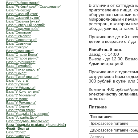
База "Рыбное место"
В отличии от коттеджа к
База "Рыбный край" (Скандинавия)
приготовление пищи, ко
База "Рыбоход"
База "Сазаний угол"
оборудован местами дл
База "Сазаний хутор"
микроволновыми печами
База "Сазанья Бухта"
ресторан, в котором им
База "Северный Каспий"
обеды, ужины, а также 
База "Седьмое небо"
База "Селитрон"
База "Семерка"
Проживание детей в воз
База "Синяя птица"
детей в возрасте с 7 до
База "Славянка"
База "Сокорь"
Расчётный час:
База "Солнышко"
Заезд - с 14:00
База "Старая Волга"
База "Старое ранчо"
Выезд - до 12:00. Возм
База "Ступинская"
Администрацией.
База "Тимофей"
База "Тихая радость"
Проживание с туристами
База "Тихая"
сотрудников Базы отдых
База "Тихий причал"
База "Тортуга"
000 рублей в сутки или 
База "Тутинка"
База "У Ефимыча"
Кемпинг 400 рублей/ден
База "У Константина"
электричеству оплачива
База "У Михалыча"
палатка.
База "У моря"
База "У Романыча"
База "У Сержа"
Питание
База "Удача плюс"
База "Усадьба 12 месяцев"
Тип питания
База "Усадьба Дали"
База "Усадьба Никольское"
Трехразовое питание
База "Усадьба рыбака" (бывш.Найт
Флайт Волга)
Двухразовое питание (обед
База "Успех"
База "Фаворит"
Завтрак