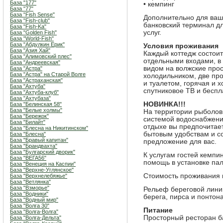
База "177"
• кемпинг
База "77"
База "Fish Sense"
Дополнительно для ваше
База "Fish-club"
банковский терминал д
База "Fish-Ka"
услуг.
База "Golden Fish"
База "World-Fish"
База "Абдулкин Ерик"
Условия проживания
База "Азия Хай"
Каждый коттедж состоит
База "Алимовский плес"
отдельными входами, в 
База "Андреевская"
видом на волжские прос
База "Астра"
База "Астра" на Старой Волге
холодильником, две пр
База "Астраханская"
и туалетом, горячая и 
База "Ахтуба"
спутниковое ТВ и беспла
База "Ахтуба-клуб"
База "Ахтубаза"
НОВИНКА!!!
База "Белинская 58"
База "Белые холмы"
На территории рыболов
База "Бережок"
системой водоснабжения
База "Билайт"
отдыхе вы предпочитае
База "Блесна на Никитинском"
бытовым удобствам и со
База "Блесна"
База "Бравый капитан"
предложение для вас.
База "Брандвахта"
База "Булгарский дворик"
К услугам гостей кемпи
База "ВЕГА56"
помощь в установке пал
База "Венеция на Каспии"
База "Верхне-Углянское"
Стоимость проживания в
База "Верхнелебяжье"
База "Ветлянка"
База "Взморье"
Рельеф береговой лини
База "Водники"
берега, пирса и понтона
База "Водный мир"
База "Волга 30"
Питание
База "Волга-Волга"
Просторный ресторан б
База "Волга-Дельта"