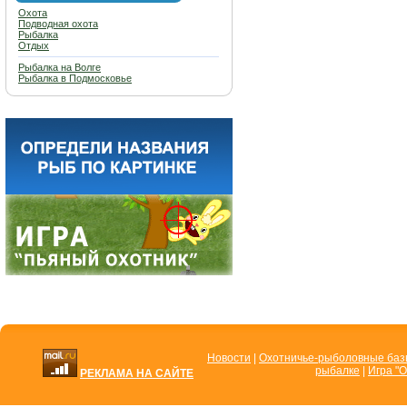
Охота
Подводная охота
Рыбалка
Отдых
Рыбалка на Волге
Рыбалка в Подмосковье
Новости
|
Охотничье-рыболовные ба
рыбалке
|
Игра "О
РЕКЛАМА НА САЙТЕ