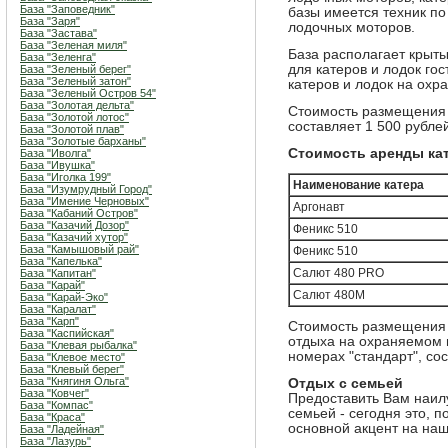
База "Заповедник"
базы имеется техник по
База "Заря"
лодочных моторов.
База "Застава"
База "Зеленая миля"
База располагает крыт
База "Зеленга"
для катеров и лодок гос
База "Зеленый берег"
База "Зеленый затон"
катеров и лодок на охра
База "Зеленый Остров 54"
База "Золотая дельта"
Стоимость размещения 
База "Золотой лотос"
составляет 1 500 рубле
База "Золотой плав"
База "Золотые барханы"
Стоимость аренды кат
База "Иволга"
База "Ивушка"
База "Иголка 199"
Наименование катера
База "Изумрудный Город"
База "Имение Черновых"
Аргонавт
База "Кабаний Остров"
База "Казачий Дозор"
Феникс 510
База "Казачий хутор"
База "Камышовый рай"
Феникс 510
База "Капелька"
Салют 480 PRO
База "Капитан"
База "Карай"
Салют 480М
База "Карай-Эко"
База "Каралат"
База "Карп"
Стоимость размещения 
База "Каспийская"
отдыха на охраняемом 
База "Клевая рыбалка"
номерах "стандарт", сос
База "Клевое место"
База "Клевый берег"
База "Княгиня Ольга"
Отдых с семьей
База "Ковчег"
Предоставить Вам наил
База "Компас"
семьей - сегодня это, п
База "Краса"
основной акцент на наш
База "Ладейная"
База "Лазурь"