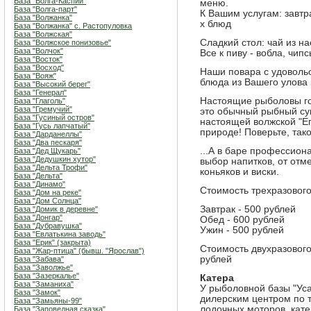
База "Волга-Каспий"
меню.
База "Волга-парт"
К Вашим услугам: завтра
База "Волжанка"
х блюд
База "Волжанка" с. Растопуловка
База "Волжская"
Сладкий стол: чай из н
База "Волжское понизовье"
База "Волчок"
Все к пиву - вобла, чип
База "Восток"
База "Восход"
Наши повара с удоволь
База "Вояж"
блюда из Вашего улова 
База "Высокий берег"
База "Генерал"
Настоящие рыболовы гов
База "Глаголь"
База "Гремучий"
это обычный рыбный суп
База "Гусиный остров"
настоящей волжской "Ег
База "Гусь лапчатый"
природе! Поверьте, так
База "Дарданеллы"
База "Два пескаря"
...А в баре профессио
База "Дед Щукарь"
База "Дедушкин хутор"
выбор напитков, от отм
База "Дельта Трофи"
коньяков и виски.
База "Дельта"
База "Динамо"
Стоимость трехразового
База "Дом на реке"
База "Дом Солнца"
Завтрак - 500 рублей
База "Домик в деревне"
База "Донгар"
Обед - 600 рублей
База "Дубравушка"
Ужин - 500 рублей
База "Евлатькина заводь"
База "Ерик" (закрыта)
Стоимость двухразового 
База "Жар-птица" (бывш. "Ярослав")
рублей
База "Забава"
База "Заволжье"
База "Зазеркалье"
Катера
База "Заманиха"
У рыболовной базы "Ус
База "Замок"
дилерским центром по 
База "Замьяны-99"
лодочных моторов, кате
База "Заповедная сказка"