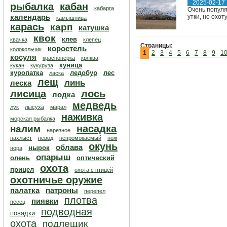
2025-02-17
рыбалка
кабан
кабарга
Очень популяр
календарь
утки, но охо
камышница
карась
карп
катушка
квок
клев
квачка
клепец
Страницы:
коростель
колокольчик
1
2
3
4
5
6
7
8
9
1
косуля
красноперка
кряква
куница
кукан
кукуруза
куропатка
ледобур
лес
ласка
лещ
линь
леска
лисица
лось
лодка
медведь
лук
лысуха
марал
наживка
морская рыбалка
насадка
налим
нарезное
нахлыст
невод
непромокаемый
нож
окунь
облава
нырок
нора
опарыш
олень
оптический
охота
прицел
охота с птицей
охотничье оружие
палатка
патроны
перепел
плотва
пиявки
песец
подводная
повадки
охота
подлещик