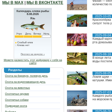
Фазан — охот
МЫ В МАХ
|
МЫ В ВКОНТАКТЕ
количество по
Календарь клева рыбы
8.08.2026
2025-10-05
Язь
Краснопёрка 
силуэт тела у
Утро
День
Вечер
Ночь
2025-09-04
Каждый карпя
рта доказыва
Слабый клев
Клева нет
2025-08-16
Прогноз на неделю »
В конце лета
Можете разместить этот информер у себя на
воды постепе
сайте
Разделы
2025-08-05
Охота на боровую, полевую дичь
Ловля щуки —
катушки. Име
Охота на водоплавающую дичь
Охота на животных
2025-07-03
Охотничье оружие
Каждого рыба
на морском п
Охотничьи собаки
Подводная охота
2025-06-26
Рыбалка