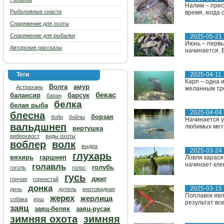
Налим – прес
Рыболовные снасти
время, когда 
Снаряжение для охоты
Снаряжение для рыбалки
2025-05-21
Июнь – первы
Авторские рассказы
начинается. 
Теги
2025-04-11
Карп – одна 
Волга
амур
Астрахань
желанным тро
бекас
балансир
барсук
баран
белка
белая рыба
2025-04-04
блесна
борзая
бобр
бойлы
Начинается у
вальдшнеп
любимых мето
вертушка
виброхвост
виды охоты
воблер
волк
выдра
2025-03-24
глухарь
вяхирь
гаршнеп
Ловля карася
начинает кле
голавль
голубь
гоголь
голос
гусь
джиг
гончая
горностай
донка
2025-03-15
дичь
дупель
енотовидная
Поплавок явл
жерех
жерлица
собака
ерш
результат все
заяц
заяц-беляк
заяц-русак
зимняя охота
зимняя