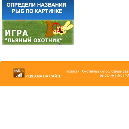
Новости
|
Охотничье-рыболовные ба
рыбалке
|
Игра "О
РЕКЛАМА НА САЙТЕ