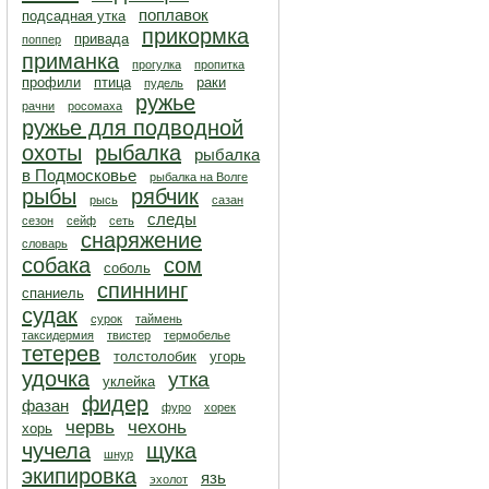
поплавок
подсадная утка
прикормка
привада
поппер
приманка
прогулка
пропитка
профили
птица
раки
пудель
ружье
рачни
росомаха
ружье для подводной
охоты
рыбалка
рыбалка
в Подмосковье
рыбалка на Волге
рыбы
рябчик
рысь
сазан
следы
сезон
сейф
сеть
снаряжение
словарь
собака
сом
соболь
спиннинг
спаниель
судак
сурок
таймень
таксидермия
твистер
термобелье
тетерев
толстолобик
угорь
удочка
утка
уклейка
фидер
фазан
фуро
хорек
червь
чехонь
хорь
чучела
щука
шнур
экипировка
язь
эхолот