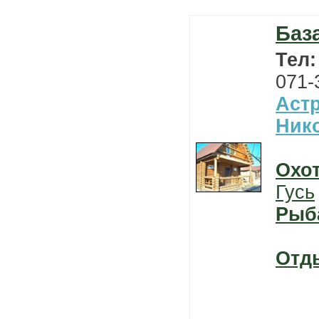
Баз
Тел
071-
Астр
Ник
Охо
Гусь
Рыб
Отд