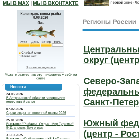
первой зоне (Ло
МЫ В МАХ
|
МЫ В ВКОНТАКТЕ
Календарь клева рыбы
8.08.2026
Регионы России
Язь
Утро
День
Вечер
Ночь
Центральн
Слабый клев
Клева нет
округ (центр
Прогноз на неделю »
Можете разместить этот информер у себя на
Северо-Зап
сайте
Новости
федеральный
24.06.2026
В Астраханской области завершился
Санкт-Петер
нерестовый запрет
07.02.2026
Сроки открытия весенней охоты 2026
Южный фед
25.01.2026
Выставка "Рыбалка. Отдых. Мир Туризма",
9-11 апреля, Волгоград
(центр - Ро
31.10.2025
Выставка «Рыболовер» в КВЦ «Патриот