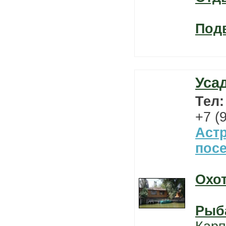
Под
Уса
Тел
+7 (
Астр
пос
Охо
Рыб