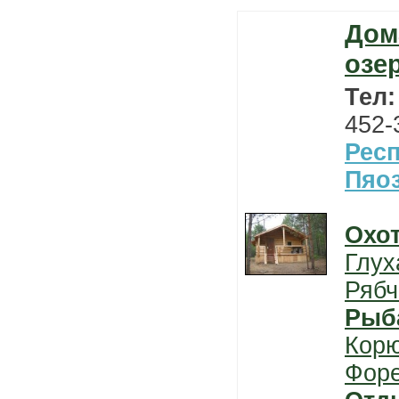
Дом
озе
Тел
452-
Рес
Пяо
Охо
Глух
Рябч
Рыб
Кор
Фор