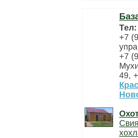
Баз
Тел
+7 (
упра
+7 (
Мухи
49, 
Кра
Нов
Охо
Свия
хохл