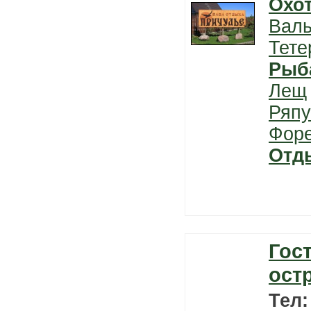
Охо
Вал
Тете
Рыб
Лещ
Ряп
Фор
Отд
Гос
ост
Тел