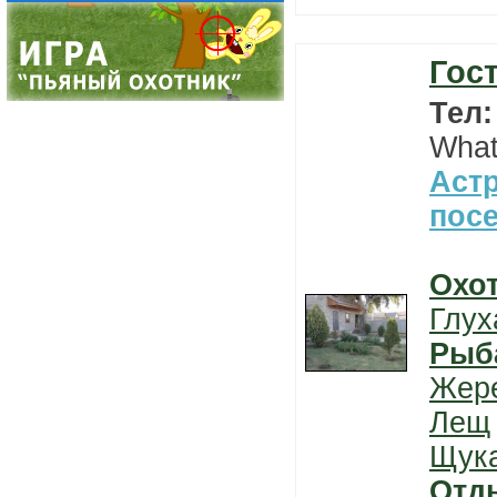
Гос
Тел
What
Астр
пос
Охо
Глух
Рыб
Жер
Лещ
Щук
Отд