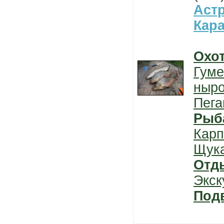
Астр
Кар
Охо
Гуме
ныро
Пега
Рыб
Карп
Щук
Отд
Экск
Под