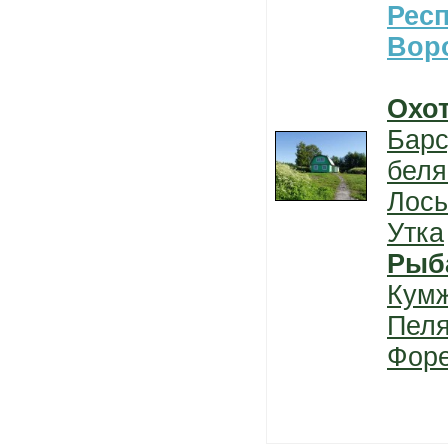
Рес
Вор
Охо
Барс
беля
Лось
Утка
Рыб
Кум
Пел
Фор