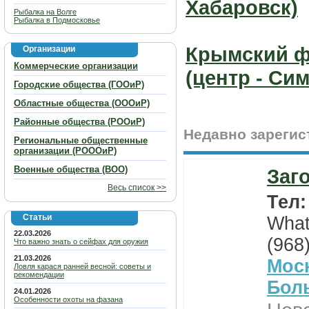
Хабаровск)
Рыбалка на Волге
Рыбалка в Подмосковье
Крымский ф
Организации
Коммерческие организации
(центр - Си
Городские общества (ГООиР)
Областные общества (ОООиР)
Районные общества (РООиР)
Недавно зареги
Региональные общественные
организации (РОООиР)
Военные общества (ВОО)
Заг
Весь список >>
Тел
Статьи
What
22.03.2026
(968
Что важно знать о сейфах для оружия
21.03.2026
Мос
Ловля карася ранней весной: советы и
рекомендации
Бол
24.01.2026
Особенности охоты на фазана