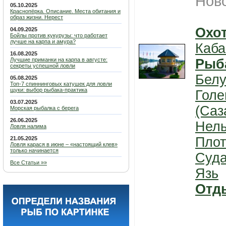
Нов
05.10.2025
Краснопёрка. Описание. Места обитания и
образ жизни. Нерест
Охо
04.09.2025
Бойлы против кукурузы: что работает
лучше на карпа и амура?
Каба
16.08.2025
Лучшие приманки на карпа в августе:
Рыб
секреты успешной ловли
Белу
05.08.2025
Топ-7 спиннинговых катушек для ловли
щуки: выбор рыбака-практика
Голе
03.07.2025
(Саз
Морская рыбалка с берега
26.06.2025
Нел
Ловля налима
Плот
21.05.2025
Ловля карася в июне – «настоящий клев»
только начинается
Суда
Все Статьи »»
Язь
Отд