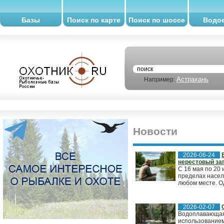
Базы
Поиск по карте
Поиск по шоссе
Водо
Астрахань
Например:
Новости
2026-06-24
нерестовый за
С 16 мая по 20
пределах насел
любом месте. О
2026-02-07
Водоплавающая 
использованием 