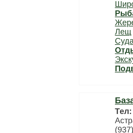
Шир
Рыб
Жер
Лещ
Суда
Отд
Экск
Под
Баз
Тел
Астр
(937