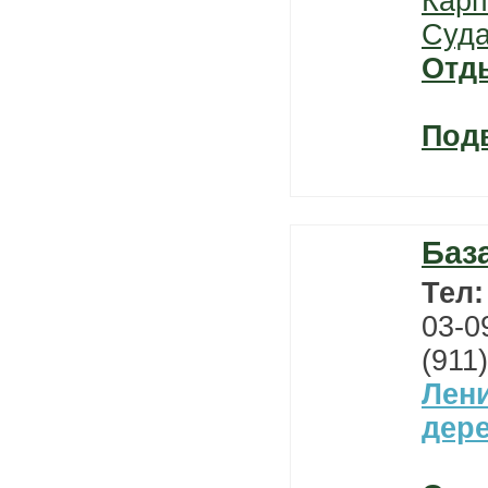
Карп
Суда
Отд
Под
Баз
Тел
03-0
(911
Лен
дер