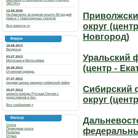
ЭКСПО»
12.09.2025
Приволжск
На Камчатке за неделю изъято 58 орудий
лова и 7 транспортных средств
округ (цент
Все новости »»
Новгород)
Форум
18.08.2013
Вездеход
Уральский 
03.07.2013
Мотосани и Мотособака
(центр - Ека
20.09.2012
Отличная одежда.
27.07.2012
продам щенка западно-сибирской лайки
Сибирский 
25.07.2012
щенята породы Русская Гончая с
округ (цент
родословной и без.
Все сообщения »
Дальневост
Фильтр
Охота
федеральный
Подводная охота
Рыбалка
Отдых