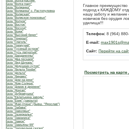
База "Волга-Каспий"
База "Волга-парт"
Главное преимущество 
База "Волжанка"
подход к КАЖДОМУ отды
База "Волжанка" с. Растопуловка
нашу заботу и желание 
База "Волжская"
База "Волжское понизовье"
новичков без орудия ло
База "Волчок"
удилища!!!
База "Восток"
База "Восход"
База "Вояж"
Телефон:
8 (964) 880
База "Высокий берег"
База "Генерал"
База "Глаголь"
E-mail:
max1901s@mai
База "Гремучий"
База "Гусиный остров"
Сайт:
Перейти на сай
База "Гусь лапчатый"
База "Дарданеллы"
База "Два пескаря"
База "Дед Щукарь"
База "Дедушкин хутор"
База "Дельта Трофи"
Посмотреть на карте
База "Дельта"
База "Динамо"
База "Дом на реке"
База "Дом Солнца"
База "Домик в деревне"
База "Донгар"
База "Дубравушка"
База "Евлатькина заводь"
База "Ерик" (закрыта)
База "Жар-птица" (бывш. "Ярослав")
База "Забава"
База "Заволжье"
База "Зазеркалье"
База "Заманиха"
База "Замок"
База "Замьяны-99"
База "Заповедная сказка"