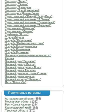
Теплоход "Телец"
Теплоход "Элона"
Теплоход Президент
Теплоход Преображенский
Теплоходы в Дельте Волги
Туристический VIP-клуб "Зюйд-Вест"
Туристический комплекс "А.Элита"
Туристический комплекс "Лучезарный"
Туристический комплекс "Троицкий"
Туркомплекс "Карасан"
Туркомплекс "Фрегат"
Турфирма "Лотос"
У дяди Фёдора
Усадьба "Бахаревка"
Усадьба "Рыбацкие просторы"
Усадьба Бороздиновская
Усадьба Калининых
Усадьба Кузьмича
Частное домовладение на раскатах
Каспия
Частный дом "Белужья"
Частный дом (п.Мумра)
Частный дом в дельте Волги
Частный дом в Тишково
Частный дом на острове Станья
Частный домик отдыха
Частный коттедж "Жанааул"
Яхта "Dolce Vita"
Популярные регионы
Астраханская область
(358)
Московская область
(262)
Республика Карелия
(244)
Краснодарский край
(182)
Тверская область
(170)