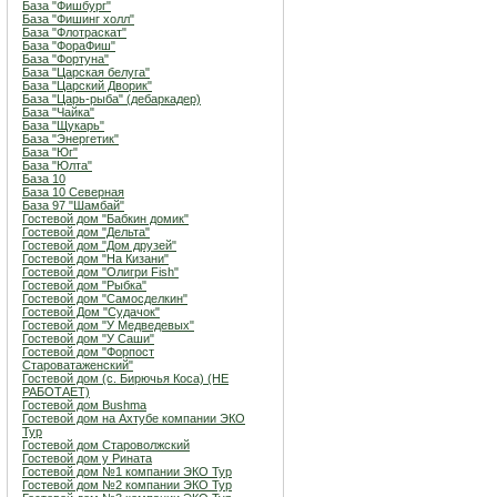
База "Фишбург"
База "Фишинг холл"
База "Флотраскат"
База "ФораФиш"
База "Фортуна"
База "Царская белуга"
База "Царский Дворик"
База "Царь-рыба" (дебаркадер)
База "Чайка"
База "Щукарь"
База "Энергетик"
База "Юг"
База "Юлта"
База 10
База 10 Северная
База 97 "Шамбай"
Гостевой дом "Бабкин домик"
Гостевой дом "Дельта"
Гостевой дом "Дом друзей"
Гостевой дом "На Кизани"
Гостевой дом "Олигри Fish"
Гостевой дом "Рыбка"
Гостевой дом "Самосделкин"
Гостевой Дом "Судачок"
Гостевой дом "У Медведевых"
Гостевой дом "У Саши"
Гостевой дом "Форпост
Староватаженский"
Гостевой дом (с. Бирючья Коса) (НЕ
РАБОТАЕТ)
Гостевой дом Bushma
Гостевой дом на Ахтубе компании ЭКО
Тур
Гостевой дом Староволжский
Гостевой дом у Рината
Гостевой дом №1 компании ЭКО Тур
Гостевой дом №2 компании ЭКО Тур