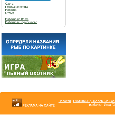
Охота
Подводная охота
Рыбалка
Отдых
Рыбалка на Волге
Рыбалка в Подмосковье
Новости
|
Охотничье-рыболовные ба
рыбалке
|
Игра "О
РЕКЛАМА НА САЙТЕ