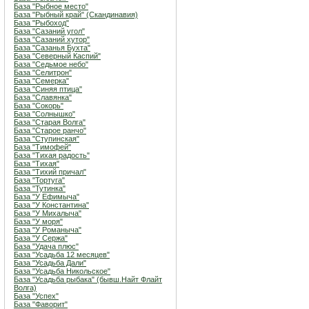
База "Рыбное место"
База "Рыбный край" (Скандинавия)
База "Рыбоход"
База "Сазаний угол"
База "Сазаний хутор"
База "Сазанья Бухта"
База "Северный Каспий"
База "Седьмое небо"
База "Селитрон"
База "Семерка"
База "Синяя птица"
База "Славянка"
База "Сокорь"
База "Солнышко"
База "Старая Волга"
База "Старое ранчо"
База "Ступинская"
База "Тимофей"
База "Тихая радость"
База "Тихая"
База "Тихий причал"
База "Тортуга"
База "Тутинка"
База "У Ефимыча"
База "У Константина"
База "У Михалыча"
База "У моря"
База "У Романыча"
База "У Сержа"
База "Удача плюс"
База "Усадьба 12 месяцев"
База "Усадьба Дали"
База "Усадьба Никольское"
База "Усадьба рыбака" (бывш.Найт Флайт
Волга)
База "Успех"
База "Фаворит"