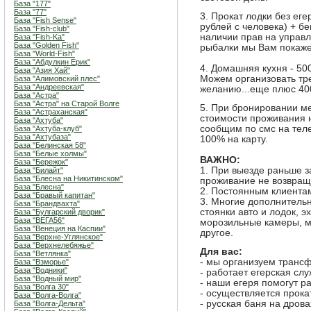
База "177"
База "77"
3. Прокат лодки без еге
База "Fish Sense"
рублей с человека) + бе
База "Fish-club"
наличии прав на управ
База "Fish-Ka"
База "Golden Fish"
рыбалки мы Вам покаже
База "World-Fish"
База "Абдулкин Ерик"
4. Домашняя кухня - 500
База "Азия Хай"
Можем организовать тр
База "Алимовский плес"
База "Андреевская"
желанию...еще плюс 400
База "Астра"
База "Астра" на Старой Волге
5. При бронировании ме
База "Астраханская"
стоимости проживания н
База "Ахтуба"
сообщим по смс на теле
База "Ахтуба-клуб"
База "Ахтубаза"
100% на карту.
База "Белинская 58"
База "Белые холмы"
ВАЖНО:
База "Бережок"
1. При выезде раньше з
База "Билайт"
База "Блесна на Никитинском"
проживание не возвращ
База "Блесна"
2. Постоянным клиентам
База "Бравый капитан"
3. Многие дополнитель
База "Брандвахта"
стоянки авто и лодок, э
База "Булгарский дворик"
База "ВЕГА56"
морозильные камеры, м
База "Венеция на Каспии"
другое.
База "Верхне-Углянское"
База "Верхнелебяжье"
Для вас:
База "Ветлянка"
- мы организуем трансф
База "Взморье"
База "Водники"
- работает егерская сл
База "Водный мир"
- наши егеря помогут ра
База "Волга 30"
- осуществляется прока
База "Волга-Волга"
- русская баня на дрова
База "Волга-Дельта"