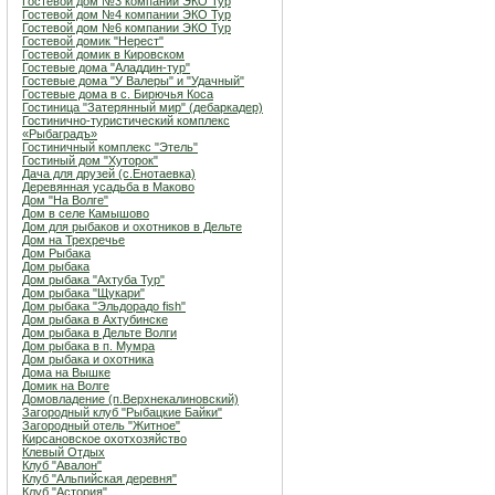
Гостевой дом №3 компании ЭКО Тур
Гостевой дом №4 компании ЭКО Тур
Гостевой дом №6 компании ЭКО Тур
Гостевой домик "Нерест"
Гостевой домик в Кировском
Гостевые дома "Аладдин-тур"
Гостевые дома "У Валеры" и "Удачный"
Гостевые дома в с. Бирючья Коса
Гостиница "Затерянный мир" (дебаркадер)
Гостинично-туристический комплекс
«Рыбаградъ»
Гостиничный комплекс "Этель"
Гостиный дом "Хуторок"
Дача для друзей (с.Енотаевка)
Деревянная усадьба в Маково
Дом "На Волге"
Дом в селе Камышово
Дом для рыбаков и охотников в Дельте
Дом на Трехречье
Дом Рыбака
Дом рыбака
Дом рыбака "Ахтуба Тур"
Дом рыбака "Щукари"
Дом рыбака "Эльдорадо fish"
Дом рыбака в Ахтубинске
Дом рыбака в Дельте Волги
Дом рыбака в п. Мумра
Дом рыбака и охотника
Дома на Вышке
Домик на Волге
Домовладение (п.Верхнекалиновский)
Загородный клуб "Рыбацкие Байки"
Загородный отель "Житное"
Кирсановское охотхозяйство
Клевый Отдых
Клуб "Авалон"
Клуб "Альпийская деревня"
Клуб "Астория"