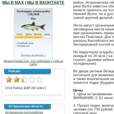
МЫ В МАХ
|
МЫ В ВКОНТАКТЕ
район, Астраханская об
реки Волги известна об
можете приехать не тол
Календарь клева рыбы
Нижней Волге, но и для
7.08.2026
самой крупной дельтой 
Язь
Июль-август организуем
заповедные места наше
вам организовать прек
Утро
День
Вечер
Ночь
местах Поволжья. Для 
раскаты Каспийского мо
Слабый клев
беспрерывной охотой на
Клева нет
На территории усадьб
Прогноз на неделю »
(каждый по 20 кв.м.) на
(туалет, душевая кабинк
Можете разместить этот информер у себя на
холодильник).
сайте
Во дворе уютные беседк
Рейтинг
коптильня для возможн
а также морозильные к
имеются лодки (бударки
2314 Rating:
2.4
/5 (90 votes )
Цены
1. Цена за проживание -
ВНИМАНИЕ: С 01 июня д
2. Прокат лодки, включа
Астраханская область
человек (по 730 рублей 
Астраханское охотхозяйство
световой день.