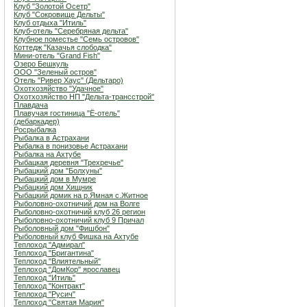
Клуб "Золотой Осетр"
Клуб "Сокровище Дельты"
Клуб отдыха "Итиль"
Клуб-отель "Серебряная дельта"
Клубное поместье "Семь островов"
Коттедж "Казачья слободка"
Мини-отель "Grand Fish"
Озеро Бешкуль
ООО "Зеленый остров"
Отель "Ривер Хаус" (Дельтаро)
Охотхозяйство "Удачное"
Охотхозяйство НП "Дельта-трансстрой"
Плавдача
Плавучая гостиница "Ё-отель"
(дебаркадер)
Росрыбалка
Рыбалка в Астрахани
Рыбалка в понизовье Астрахани
Рыбалка на Ахтубе
Рыбацкая деревня "Трехречье"
Рыбацкий дом "Болхуны"
Рыбацкий дом в Мумре
Рыбацкий дом Хищник
Рыбацкий домик на р.Ямная с.Житное
Рыболовно-охотничий дом на Волге
Рыболовно-охотничий клуб 26 регион
Рыболовно-охотничий клуб 9 Причал
Рыболовный дом "Фишбон"
Рыболовный клуб Фишка на Ахтубе
Теплоход "Адмирал"
Теплоход "Бригантина"
Теплоход "Влиятельный"
Теплоход "ДомКор" ярославец
Теплоход "Итиль"
Теплоход "Контракт"
Теплоход "Русич"
Теплоход "Святая Мария"