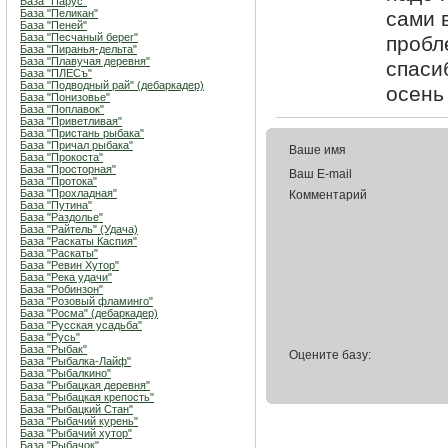
База "Парус"
База "Пеликан"
сами 
База "Пеней"
База "Песчаный берег"
пробл
База "Пиранья-дельта"
База "Плавучая деревня"
спаси
База "ПЛЕСъ"
База "Подводный рай" (дебаркадер)
осень 
База "Понизовье"
База "Поплавок"
База "Приветливая"
База "Пристань рыбака"
База "Причал рыбака"
Ваше имя
База "Прокоста"
База "Просторная"
Ваш E-mail
База "Протока"
База "Прохладная"
Комментарий
База "Путина"
База "Раздолье"
База "Райтель" (Удача)
База "Раскаты Каспия"
База "Раскаты"
База "Ревин Хутор"
База "Река удачи"
База "Робинзон"
База "Розовый фламинго"
База "Росма" (дебаркадер)
База "Русская усадьба"
База "Русь"
База "Рыбак"
Оцените базу:
База "Рыбалка-Лайф"
База "Рыбалкино"
База "Рыбацкая деревня"
База "Рыбацкая крепость"
База "Рыбацкий Стан"
База "Рыбачий курень"
База "Рыбачий хутор"
База "Рыбачок"