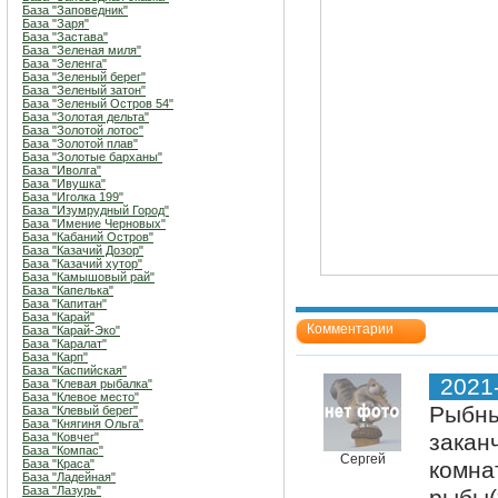
База "Заповедник"
База "Заря"
База "Застава"
База "Зеленая миля"
База "Зеленга"
База "Зеленый берег"
База "Зеленый затон"
База "Зеленый Остров 54"
База "Золотая дельта"
База "Золотой лотос"
База "Золотой плав"
База "Золотые барханы"
База "Иволга"
База "Ивушка"
База "Иголка 199"
База "Изумрудный Город"
База "Имение Черновых"
База "Кабаний Остров"
База "Казачий Дозор"
База "Казачий хутор"
База "Камышовый рай"
База "Капелька"
База "Капитан"
База "Карай"
Комментарии
База "Карай-Эко"
База "Каралат"
База "Карп"
База "Каспийская"
2021
База "Клевая рыбалка"
База "Клевое место"
Рыбны
База "Клевый берег"
База "Княгиня Ольга"
закан
База "Ковчег"
База "Компас"
Сергей
База "Краса"
комна
База "Ладейная"
База "Лазурь"