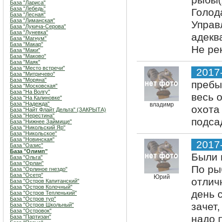
рыбы(
База "Лариса"
База "Лебедь"
Голода
База "Лесная"
База "Лиманская"
Управ
База "Лукича-Серова"
База "Луневка"
адекв
База "Магнум"
База "Макар"
Не ре
База "Маки"
База "Маково"
База "Маяк"
База "Место встречи"
2017
База "Митричево"
База "Моряна"
пребы
База "Московская"
База "На Волгу"
весь о
База "На Калиновке"
База "Надежда"
владимр
охота
База "Найт Флайт Дельта" (ЗАКРЫТА)
База "Нерестина"
подса
База "Нижнее Займище"
База "Никольский Яр"
База "Никольское"
База "Новинская"
2017
База "Оазис"
База "Олимп"
Были 
База "Ольга"
База "Орлан"
По ры
База "Орлиное гнездо"
База "Осетр"
Юрий
отличн
База "Остров Капитанский"
База "Остров Колочный"
день с
База "Остров Тепленький"
База "Остров тур"
зачет
База "Остров Школьный"
База "Островок"
надо п
База "Партизан"