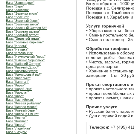
База "Заповедник"
Бату и обратно - 1000 р
База "Заря"
Поездка в с. Селитренн
База "Застава"
Поездка в с. Тамбовка и
База "Зеленая миля"
Поездка в г. Харабали и
База "Зеленга"
База "Зеленый берег"
База "Зеленый затон"
Услуги горничной
База "Зеленый Остров 54"
• Уборка комнаты - бес
База "Золотая дельта"
• Смена постельного бе
База "Золотой лотос"
База "Золотой плав"
• Смена полотенец - 35
База "Золотые барханы"
База "Иволга"
Обработка трофеев
База "Ивушка"
• Использование оборуд
База "Иголка 199"
База "Изумрудный Город"
вяления рыбы - беспла
База "Имение Черновых"
• Чистка, засолка, горя
База "Кабаний Остров"
цена договорная
База "Казачий Дозор"
• Хранение в стациона
База "Казачий хутор"
База "Камышовый рай"
заморозки - 1 кг - 20 р
База "Капелька"
База "Капитан"
Прокат спортивного и
База "Карай"
• прокат настольного т
База "Карай-Эко"
База "Каралат"
• прокат волейбольных 
База "Карп"
• прокат шахмат, шашек,
База "Каспийская"
База "Клевая рыбалка"
Прочие услуги
База "Клевое место"
База "Клевый берег"
• Русская баня с парилк
База "Княгиня Ольга"
• Душ с горячей водой и
База "Ковчег"
База "Компас"
База "Краса"
Телефон:
+7 (495) 411
База "Ладейная"
База "Лазурь"