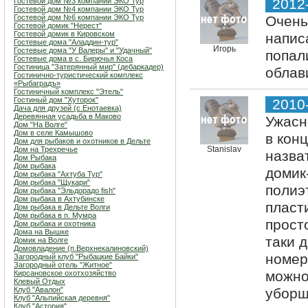
2012
Гостевой дом №3 компании ЭКО Тур
Гостевой дом №4 компании ЭКО Тур
Гостевой дом №6 компании ЭКО Тур
Очень
Гостевой домик "Нерест"
Гостевой домик в Кировском
напис
Гостевые дома "Аладдин-тур"
Игорь
Гостевые дома "У Валеры" и "Удачный"
попал
Гостевые дома в с. Бирючья Коса
Гостиница "Затерянный мир" (дебаркадер)
облав
Гостинично-туристический комплекс
«Рыбаградъ»
Гостиничный комплекс "Этель"
Гостиный дом "Хуторок"
2010
Дача для друзей (с.Енотаевка)
Деревянная усадьба в Маково
Ужасн
Дом "На Волге"
Дом в селе Камышово
в кон
Дом для рыбаков и охотников в Дельте
Stanislav
Дом на Трехречье
назва
Дом Рыбака
Дом рыбака
домик
Дом рыбака "Ахтуба Тур"
Дом рыбака "Щукари"
полиэ
Дом рыбака "Эльдорадо fish"
Дом рыбака в Ахтубинске
пласт
Дом рыбака в Дельте Волги
Дом рыбака в п. Мумра
прост
Дом рыбака и охотника
Дома на Вышке
таки 
Домик на Волге
Домовладение (п.Верхнекалиновский)
номер
Загородный клуб "Рыбацкие Байки"
Загородный отель "Житное"
можно
Кирсановское охотхозяйство
Клевый Отдых
Клуб "Авалон"
уборщи
Клуб "Альпийская деревня"
Клуб "Астория"