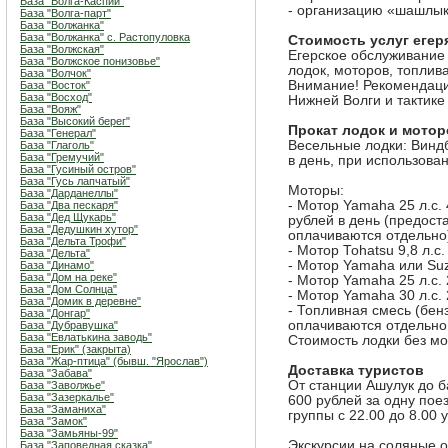
База "Волга-Каспий"
- организацию «шашлык
База "Волга-парт"
База "Волжанка"
База "Волжанка" с. Растопуловка
Стоимость услуг егер
База "Волжская"
Егерское обслуживание 
База "Волжское понизовье"
лодок, моторов, топлива
База "Волчок"
Внимание! Рекомендаци
База "Восток"
База "Восход"
Нижней Волги и тактике
База "Вояж"
База "Высокий берег"
Прокат лодок и мотор
База "Генерал"
Весельные лодки: Виндб
База "Глаголь"
База "Гремучий"
в день, при использова
База "Гусиный остров"
База "Гусь лапчатый"
Моторы:
База "Дарданеллы"
- Мотор Yamaha 25 л.с. 
База "Два пескаря"
База "Дед Щукарь"
рублей в день (предоста
База "Дедушкин хутор"
оплачиваются отдельно
База "Дельта Трофи"
- Мотор Tohatsu 9,8 л.с.
База "Дельта"
- Мотор Yamaha или Suzu
База "Динамо"
База "Дом на реке"
- Мотор Yamaha 25 л.с. 
База "Дом Солнца"
- Мотор Yamaha 30 л.с. 
База "Домик в деревне"
- Топливная смесь (бенз
База "Донгар"
оплачиваются отдельно
База "Дубравушка"
База "Евлатькина заводь"
Стоимость лодки без мо
База "Ерик" (закрыта)
База "Жар-птица" (бывш. "Ярослав")
Доставка туристов
База "Забава"
От станции Ашулук до 
База "Заволжье"
База "Зазеркалье"
600 рублей за одну поез
База "Заманиха"
группы с 22.00 до 8.00 у
База "Замок"
База "Замьяны-99"
Экскурсии на соляные о
База "Заповедная сказка"