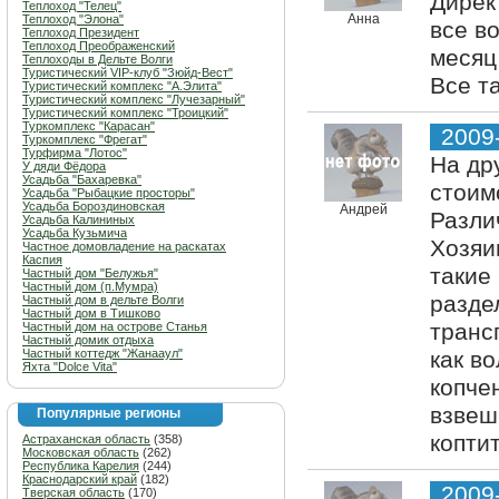
Дирек
Теплоход "Телец"
Анна
Теплоход "Элона"
все во
Теплоход Президент
Теплоход Преображенский
месяц
Теплоходы в Дельте Волги
Туристический VIP-клуб "Зюйд-Вест"
Все т
Туристический комплекс "А.Элита"
Туристический комплекс "Лучезарный"
Туристический комплекс "Троицкий"
Туркомплекс "Карасан"
2009
Туркомплекс "Фрегат"
Турфирма "Лотос"
На др
У дяди Фёдора
Усадьба "Бахаревка"
стоим
Усадьба "Рыбацкие просторы"
Усадьба Бороздиновская
Андрей
Разли
Усадьба Калининых
Усадьба Кузьмича
Хозяи
Частное домовладение на раскатах
Каспия
такие
Частный дом "Белужья"
Частный дом (п.Мумра)
разде
Частный дом в дельте Волги
Частный дом в Тишково
транс
Частный дом на острове Станья
Частный домик отдыха
Частный коттедж "Жанааул"
как в
Яхта "Dolce Vita"
копче
взвеш
Популярные регионы
копти
Астраханская область
(358)
Московская область
(262)
Республика Карелия
(244)
Краснодарский край
(182)
2009
Тверская область
(170)