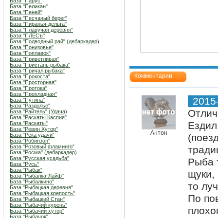
База "Парус"
База "Пеликан"
База "Пеней"
База "Песчаный берег"
База "Пиранья-дельта"
База "Плавучая деревня"
База "ПЛЕСъ"
База "Подводный рай" (дебаркадер)
База "Понизовье"
База "Поплавок"
База "Приветливая"
База "Пристань рыбака"
База "Причал рыбака"
Комментарии
База "Прокоста"
База "Просторная"
База "Протока"
База "Прохладная"
2015
База "Путина"
База "Раздолье"
Отлич
База "Райтель" (Удача)
База "Раскаты Каспия"
Ездил 
База "Раскаты"
База "Ревин Хутор"
Антон
База "Река удачи"
(поез
База "Робинзон"
База "Розовый фламинго"
тради
База "Росма" (дебаркадер)
База "Русская усадьба"
Рыба 
База "Русь"
База "Рыбак"
щуки,
База "Рыбалка-Лайф"
База "Рыбалкино"
то лу
База "Рыбацкая деревня"
База "Рыбацкая крепость"
По по
База "Рыбацкий Стан"
База "Рыбачий курень"
плохо
База "Рыбачий хутор"
База "Рыбачок"