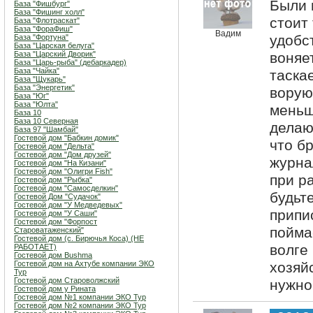
Были 
База "Фишбург"
База "Фишинг холл"
стоит
База "Флотраскат"
База "ФораФиш"
Вадим
удобс
База "Фортуна"
База "Царская белуга"
База "Царский Дворик"
воняе
База "Царь-рыба" (дебаркадер)
База "Чайка"
таска
База "Щукарь"
База "Энергетик"
ворую
База "Юг"
База "Юлта"
меньш
База 10
База 10 Северная
делаю
База 97 "Шамбай"
Гостевой дом "Бабкин домик"
что б
Гостевой дом "Дельта"
Гостевой дом "Дом друзей"
журна
Гостевой дом "На Кизани"
Гостевой дом "Олигри Fish"
при р
Гостевой дом "Рыбка"
Гостевой дом "Самосделкин"
будьт
Гостевой Дом "Судачок"
Гостевой дом "У Медведевых"
припи
Гостевой дом "У Саши"
Гостевой дом "Форпост
пойма
Староватаженский"
Гостевой дом (с. Бирючья Коса) (НЕ
волге
РАБОТАЕТ)
Гостевой дом Bushma
Гостевой дом на Ахтубе компании ЭКО
хозяй
Тур
Гостевой дом Староволжский
нужно.
Гостевой дом у Рината
Гостевой дом №1 компании ЭКО Тур
Гостевой дом №2 компании ЭКО Тур