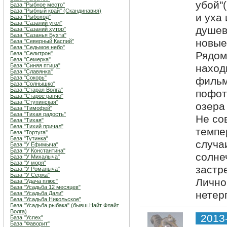
убой"(
База "Рыбное место"
База "Рыбный край" (Скандинавия)
и уха 
База "Рыбоход"
База "Сазаний угол"
душев
База "Сазаний хутор"
База "Сазанья Бухта"
новые
База "Северный Каспий"
База "Седьмое небо"
Рядом
База "Селитрон"
База "Семерка"
База "Синяя птица"
наход
База "Славянка"
База "Сокорь"
фильм
База "Солнышко"
База "Старая Волга"
пофот
База "Старое ранчо"
База "Ступинская"
озера
База "Тимофей"
База "Тихая радость"
Не со
База "Тихая"
База "Тихий причал"
темпе
База "Тортуга"
База "Тутинка"
случа
База "У Ефимыча"
База "У Константина"
солне
База "У Михалыча"
База "У моря"
застр
База "У Романыча"
База "У Сержа"
Лично
База "Удача плюс"
База "Усадьба 12 месяцев"
нетер
База "Усадьба Дали"
База "Усадьба Никольское"
База "Усадьба рыбака" (бывш.Найт Флайт
Волга)
2013
База "Успех"
База "Фаворит"