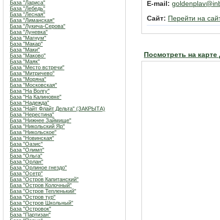
База "Лариса"
E-mail:
goldenplav@in
База "Лебедь"
База "Лесная"
Сайт:
Перейти на сай
База "Лиманская"
База "Лукича-Серова"
База "Луневка"
База "Магнум"
База "Макар"
База "Маки"
Посмотреть на карте
База "Маково"
База "Маяк"
База "Место встречи"
База "Митричево"
База "Моряна"
База "Московская"
База "На Волгу"
База "На Калиновке"
База "Надежда"
База "Найт Флайт Дельта" (ЗАКРЫТА)
База "Нерестина"
База "Нижнее Займище"
База "Никольский Яр"
База "Никольское"
База "Новинская"
База "Оазис"
База "Олимп"
База "Ольга"
База "Орлан"
База "Орлиное гнездо"
База "Осетр"
База "Остров Капитанский"
База "Остров Колочный"
База "Остров Тепленький"
База "Остров тур"
База "Остров Школьный"
База "Островок"
База "Партизан"