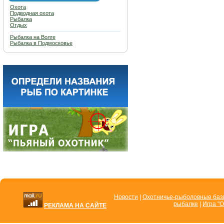
Охота
Подводная охота
Рыбалка
Отдых
Рыбалка на Волге
Рыбалка в Подмосковье
Новости
|
Охотничье-рыболовные ба
рыбалке
|
Игра "О
РЕКЛАМА НА САЙТЕ