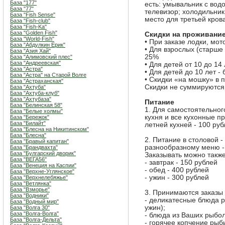
База "177"
есть: умывальник с вод
База "77"
телевизор; холодильник
База "Fish Sense"
место для третьей кров
База "Fish-club"
База "Fish-Ka"
База "Golden Fish"
Скидки на проживани
База "World-Fish"
• При заказе лодки, мот
База "Абдулкин Ерик"
• Для взрослых (старше
База "Азия Хай"
25%
База "Алимовский плес"
База "Андреевская"
• Для детей от 10 до 14
База "Астра"
• Для детей до 10 лет -
База "Астра" на Старой Волге
• Скидки «на мошку» в п
База "Астраханская"
Скидки не суммируются
База "Ахтуба"
База "Ахтуба-клуб"
База "Ахтубаза"
Питание
База "Белинская 58"
1. Для самостоятельно
База "Белые холмы"
кухня и все кухонные п
База "Бережок"
База "Билайт"
летней кухней - 100 руб
База "Блесна на Никитинском"
База "Блесна"
2. Питание в столовой 
База "Бравый капитан"
разнообразному меню - 
База "Брандвахта"
База "Булгарский дворик"
Заказывать можно также
База "ВЕГА56"
- завтрак - 150 рублей
База "Венеция на Каспии"
- обед - 400 рублей
База "Верхне-Углянское"
- ужин - 300 рублей
База "Верхнелебяжье"
База "Ветлянка"
База "Взморье"
3. Принимаются заказы 
База "Водники"
- деликатесные блюда р
База "Водный мир"
ужин);
База "Волга 30"
База "Волга-Волга"
- блюда из Ваших рыбо
База "Волга-Дельта"
- горячее копчение рыб