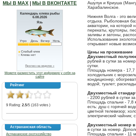
МЫ В МАХ
|
МЫ В ВКОНТАКТЕ
Ашулук и Криуша (Мангу
Харабалинское.
Календарь клева рыбы
Нижняя Волга - это вел
6.08.2026
отдыха. Рыболовная ба
Язь
акватории, на которой 
перекаты, крутояры, пе
заливы и затоны, распо
Использование эхолото
Утро
День
Вечер
Ночь
открывает новые возмо
Слабый клев
Цены на проживание
Клева нет
Двухместный полулюк
рублей в сутки за номе
сутки.
Прогноз на неделю »
Площадь номера - 17,7 
Можете разместить этот информер у себя на
холодильник с морозиль
сайте
кондиционер; обогреват
водой; туалет; раскла
Рейтинг
Двухместный стандар
- 2200 рублей в сутки з
Площадь спальни - 7,8 
9 Rating:
2.5
/5 (163 votes )
есть: душ с горячей вод
цветной телевизор; хол
электрический чайник; 
Двухместный номер в
Астраханская область
в сутки за номер. Допо
Площадь спальни - 11 м
Астраханское охотхозяйство