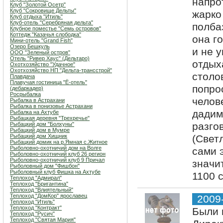
напро
Клуб "Золотой Осетр"
Клуб "Сокровище Дельты"
жарко
Клуб отдыха "Итиль"
Клуб-отель "Серебряная дельта"
полба
Клубное поместье "Семь островов"
Коттедж "Казачья слободка"
она г
Мини-отель "Grand Fish"
Озеро Бешкуль
и не 
ООО "Зеленый остров"
Отель "Ривер Хаус" (Дельтаро)
отдых
Охотхозяйство "Удачное"
Охотхозяйство НП "Дельта-трансстрой"
столо
Плавдача
Плавучая гостиница "Ё-отель"
попро
(дебаркадер)
Росрыбалка
челов
Рыбалка в Астрахани
Рыбалка в понизовье Астрахани
дадим
Рыбалка на Ахтубе
Рыбацкая деревня "Трехречье"
разго
Рыбацкий дом "Болхуны"
Рыбацкий дом в Мумре
Рыбацкий дом Хищник
(Свет
Рыбацкий домик на р.Ямная с.Житное
Рыболовно-охотничий дом на Волге
сами э
Рыболовно-охотничий клуб 26 регион
Рыболовно-охотничий клуб 9 Причал
значи
Рыболовный дом "Фишбон"
Рыболовный клуб Фишка на Ахтубе
1100 
Теплоход "Адмирал"
Теплоход "Бригантина"
Теплоход "Влиятельный"
Теплоход "ДомКор" ярославец
2009
Теплоход "Итиль"
Теплоход "Контракт"
Были 
Теплоход "Русич"
Теплоход "Святая Мария"