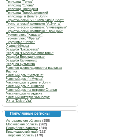
Теплоход "Телец"
Теплоход "Элона"
Теплоход Президент
Теплоход Преображенский
Теплоходы в Дельте Волги
Туристический VIP-клуб "Зюйд-Вест"
Туристический комплекс "А.Элита"
Туристический комплекс "Лучезарный"
Туристический комплекс "Троицкий"
Туркомплекс "Карасан"
Туркомплекс "Фрегат"
Турфирма "Лотос"
У дяди Фёдора
Усадьба "Бахаревка"
Усадьба "Рыбацкие просторы"
Усадьба Бороздиновская
Усадьба Калининых
Усадьба Кузьмича
Частное домовладение на раскатах
Каспия
Частный дом "Белужья"
Частный дом (п.Мумра)
Частный дом в дельте Волги
Частный дом в Тишково
Частный дом на острове Станья
Частный домик отдыха
Частный коттедж "Жанааул"
Яхта "Dolce Vita"
Популярные регионы
Астраханская область
(358)
Московская область
(262)
Республика Карелия
(244)
Краснодарский край
(182)
Тверская область
(170)