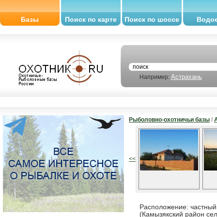
Базы
Поиск по карте
Поиск по шоссе
Водо
Астрахань
Например:
Рыболовно-охотничьи базы
/
<<
Расположение: частный 
(Камызякский район сел