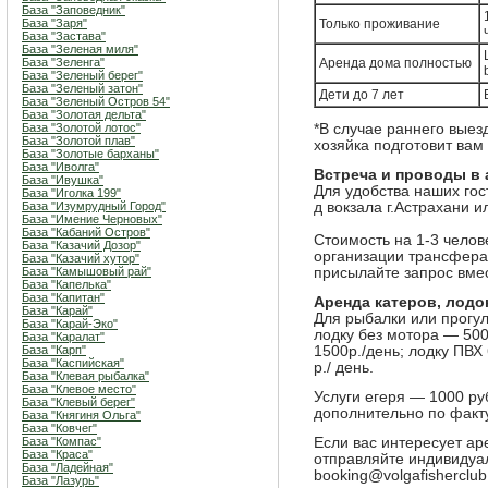
База "Заповедник"
База "Заря"
Только проживание
База "Застава"
База "Зеленая миля"
База "Зеленга"
Аренда дома полностью
База "Зеленый берег"
База "Зеленый затон"
Дети до 7 лет
База "Зеленый Остров 54"
База "Золотая дельта"
База "Золотой лотос"
*В случае раннего выез
База "Золотой плав"
хозяйка подготовит вам 
База "Золотые барханы"
База "Иволга"
Встреча и проводы в 
База "Ивушка"
Для удобства наших гос
База "Иголка 199"
База "Изумрудный Город"
д вокзала г.Астрахани и
База "Имение Черновых"
База "Кабаний Остров"
Стоимость на 1-3 челов
База "Казачий Дозор"
организации трансфера
База "Казачий хутор"
База "Камышовый рай"
присылайте запрос вмес
База "Капелька"
База "Капитан"
Аренда катеров, лодок
База "Карай"
Для рыбалки или прогу
База "Карай-Эко"
лодку без мотора — 500
База "Каралат"
База "Карп"
1500р./день; лодку ПВХ
База "Каспийская"
р./ день.
База "Клевая рыбалка"
База "Клевое место"
Услуги егеря — 1000 ру
База "Клевый берег"
дополнительно по факту
База "Княгиня Ольга"
База "Ковчег"
База "Компас"
Если вас интересует аре
База "Краса"
отправляйте индивидуал
База "Ладейная"
booking@volgafisherclub
База "Лазурь"