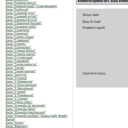
Комментариев нет. Ваш комм
База "Рыбное место"
База "Рыбный край" (Скандинавия)
База "Рыбоход"
База "Сазаний угол"
Ваше имя
База "Сазаний хутор"
База "Сазанья Бухта"
Ваш E-mail
База "Северный Каспий"
База "Седьмое небо"
Комментарий
База "Селитрон"
База "Семерка"
База "Синяя птица"
База "Славянка"
База "Сокорь"
База "Солнышко"
База "Старая Волга"
База "Старое ранчо"
База "Ступинская"
База "Тимофей"
База "Тихая радость"
База "Тихая"
База "Тихий причал"
Оцените базу:
База "Тортуга"
База "Тутинка"
База "У Ефимыча"
База "У Константина"
База "У Михалыча"
База "У моря"
База "У Романыча"
База "У Сержа"
База "Удача плюс"
База "Усадьба 12 месяцев"
База "Усадьба Дали"
База "Усадьба Никольское"
База "Усадьба рыбака" (бывш.Найт Флайт
Волга)
База "Успех"
База "Фаворит"