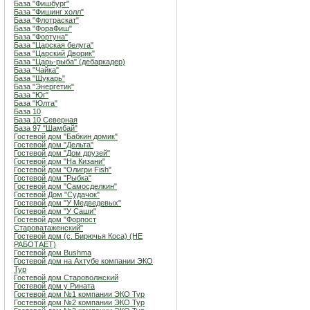
База "Фишбург"
База "Фишинг холл"
База "Флотраскат"
База "ФораФиш"
База "Фортуна"
База "Царская белуга"
База "Царский Дворик"
База "Царь-рыба" (дебаркадер)
База "Чайка"
База "Щукарь"
База "Энергетик"
База "Юг"
База "Юлта"
База 10
База 10 Северная
База 97 "Шамбай"
Гостевой дом "Бабкин домик"
Гостевой дом "Дельта"
Гостевой дом "Дом друзей"
Гостевой дом "На Кизани"
Гостевой дом "Олигри Fish"
Гостевой дом "Рыбка"
Гостевой дом "Самосделкин"
Гостевой Дом "Судачок"
Гостевой дом "У Медведевых"
Гостевой дом "У Саши"
Гостевой дом "Форпост
Староватаженский"
Гостевой дом (с. Бирючья Коса) (НЕ
РАБОТАЕТ)
Гостевой дом Bushma
Гостевой дом на Ахтубе компании ЭКО
Тур
Гостевой дом Староволжский
Гостевой дом у Рината
Гостевой дом №1 компании ЭКО Тур
Гостевой дом №2 компании ЭКО Тур