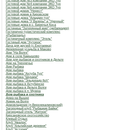
Гостевой дом №3 компании ЭКО Тур
Гостевой дом №4 компании ЭКО Тур
Гостевой дом №6 компании ЭКО Тур
Гостевой домик "Нерест"
Гостевой домик в Кировском
Гостевые дома "Аладдин-тур"
Гостевые дома "У Валеры" и "Удачный"
Гостевые дома в с. Бирючья Коса
Гостиница "Затерянный мир" (дебаркадер)
Гостинично-туристический комплекс
«Рыбаградъ»
Гостиничный комплекс "Этель"
Гостиный дом "Хуторок"
Дача для друзей (с.Енотаевка)
Деревянная усадьба в Маково
Дом "На Волге"
Дом в селе Камышово
Дом для рыбаков и охотников в Дельте
Дом на Трехречье
Дом Рыбака
Дом рыбака
Дом рыбака "Ахтуба Тур"
Дом рыбака "Щукари"
Дом рыбака "Эльдорадо fish"
Дом рыбака в Ахтубинске
Дом рыбака в Дельте Волги
Дом рыбака в п. Мумра
Дом рыбака и охотника
Дома на Вышке
Домик на Волге
Домовладение (п.Верхнекалиновский)
Загородный клуб "Рыбацкие Байки"
Загородный отель "Житное"
Кирсановское охотхозяйство
Клевый Отдых
Клуб "Авалон"
Клуб "Альпийская деревня"
Клуб "Астория"