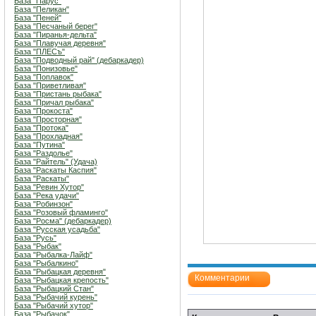
База "Парус"
База "Пеликан"
База "Пеней"
База "Песчаный берег"
База "Пиранья-дельта"
База "Плавучая деревня"
База "ПЛЕСъ"
База "Подводный рай" (дебаркадер)
База "Понизовье"
База "Поплавок"
База "Приветливая"
База "Пристань рыбака"
База "Причал рыбака"
База "Прокоста"
База "Просторная"
База "Протока"
База "Прохладная"
База "Путина"
База "Раздолье"
База "Райтель" (Удача)
База "Раскаты Каспия"
База "Раскаты"
База "Ревин Хутор"
База "Река удачи"
База "Робинзон"
База "Розовый фламинго"
База "Росма" (дебаркадер)
База "Русская усадьба"
База "Русь"
База "Рыбак"
База "Рыбалка-Лайф"
База "Рыбалкино"
База "Рыбацкая деревня"
Комментарии
База "Рыбацкая крепость"
База "Рыбацкий Стан"
База "Рыбачий курень"
База "Рыбачий хутор"
База "Рыбачок"