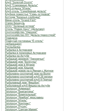
Клуб "Золотой Осетр"
Клуб "Сокровище Дельты"
Клуб отдыха "Итиль"
Клуб-отель "Серебряная дельта"
Клубное поместье "Семь островов"
Коттедж "Казачья слободка"
Мини-отель "Grand Fish"
Озеро Бешкуль
ООО "Зеленый остров"
Отель "Ривер Хаус" (Дельтаро)
Охотхозяйство "Удачное"
Охотхозяйство НП "Дельта-трансстрой"
Плавдача
Плавучая гостиница "Ё-отель"
(дебаркадер)
Росрыбалка
Рыбалка в Астрахани
Рыбалка в понизовье Астрахани
Рыбалка на Ахтубе
Рыбацкая деревня "Трехречье"
Рыбацкий дом "Болхуны"
Рыбацкий дом в Мумре
Рыбацкий дом Хищник
Рыбацкий домик на р.Ямная с.Житное
Рыболовно-охотничий дом на Волге
Рыболовно-охотничий клуб 26 регион
Рыболовно-охотничий клуб 9 Причал
Рыболовный дом "Фишбон"
Рыболовный клуб Фишка на Ахтубе
Теплоход "Адмирал"
Теплоход "Бригантина"
Теплоход "Влиятельный"
Теплоход "ДомКор" ярославец
Теплоход "Итиль"
Теплоход "Контракт"
Теплоход "Русич"
Теплоход "Святая Мария"