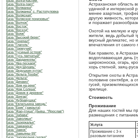
База "Волга-Каспий"
Астраханская область 
База "Волга-парт"
База "Волжанка"
удачной и интересной ры
База "Волжанка" с. Растопуловка
менее азартная, трофе
База "Волжская"
другую живность, котор
База "Волжское понизовье"
и поражает разнообраз
База "Волчок"
База "Восток"
База "Восход"
Охотой на мелкую и кр
База "Вояж"
жители, ведь добытый 
База "Высокий берег"
вкусный деликатес, но 
База "Генерал"
впечатления от самого 
База "Глаголь"
База "Гремучий"
База "Гусиный остров"
Как правило, в Астраха
База "Гусь лапчатый"
водоплавающая дичь (гус
База "Дарданеллы"
широконоска, огарь, кро
База "Два пескаря"
хорь степной, заяц-руса
База "Дед Щукарь"
База "Дедушкин хутор"
База "Дельта Трофи"
Открытие охоты в Астра
База "Дельта"
половине сентября, а о
База "Динамо"
гусей, приземляющихся
База "Дом на реке"
зрелище.
База "Дом Солнца"
База "Домик в деревне"
База "Донгар"
Стоимость
База "Дубравушка"
База "Евлатькина заводь"
Проживание
База "Ерик" (закрыта)
Для наших гостей мы п
База "Жар-птица" (бывш. "Ярослав")
размещения с питанием и
База "Забава"
База "Заволжье"
База "Зазеркалье"
Услуга
База "Заманиха"
База "Замок"
Проживание с 3-х
База "Замьяны-99"
разовым питанием
База "Заповедная сказка"