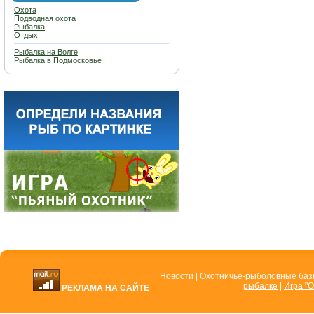
Охота
Подводная охота
Рыбалка
Отдых
Рыбалка на Волге
Рыбалка в Подмосковье
Новости
|
Охотничье-рыболовные ба
рыбалке
|
Игра "О
РЕКЛАМА НА САЙТЕ