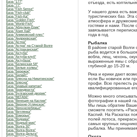
База "177"
отъезда, есть коптильн
База "77"
База "Fish Sense"
У нашего дома есть важ
База "Fish-club"
туристических баз. Эта
База "Fish-Ka"
База "Golden Fish"
атмосфера и дружеские
База "World-Fish"
гостями и нами. После 
База "Абдулкин Ерик"
завязывается переписка
База "Азия Хай"
года в год.
База "Алимовский плес"
База "Андреевская"
База "Астра"
Рыбалка
База "Астра" на Старой Волге
В районе старой Волги 
База "Астраханская"
рыба водится в большом
База "Ахтуба"
вобла, лещ, чехонь, оку
База "Ахтуба-клуб"
База "Ахтубаза"
выраженные ямы с обра
База "Белинская 58"
глубиной до 15-20 м.
База "Белые холмы"
База "Бережок"
Река и ерики дают возм
База "Билайт"
если Вы новичок или пр
База "Блесна на Никитинском"
База "Блесна"
профи. Всю прелесть р
База "Бравый капитан"
квалифицированные ег
База "Брандвахта"
База "Булгарский дворик"
Можно много описывать
База "ВЕГА56"
фотографии в нашей га
База "Венеция на Каспии"
База "Верхне-Углянское"
Мы лишь обратим Ваше
База "Верхнелебяжье"
сможете посетить «Раск
База "Ветлянка"
Каспий. На Раскатах п
База "Взморье"
полей лотоса, прекрасн
База "Водники"
База "Водный мир"
самых крупных хищников
База "Волга 30"
рыбалка. Мы принимаем 
База "Волга-Волга"
База "Волга-Дельта"
Охота