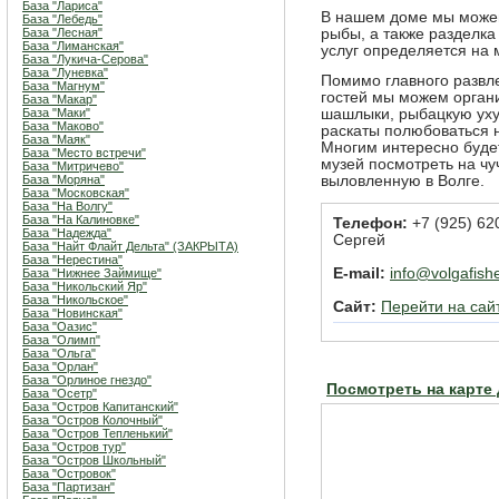
База "Лариса"
В нашем доме мы можем
База "Лебедь"
База "Лесная"
рыбы, а также разделк
База "Лиманская"
услуг определяется на 
База "Лукича-Серова"
База "Луневка"
Помимо главного развл
База "Магнум"
гостей мы можем органи
База "Макар"
База "Маки"
шашлыки, рыбацкую уху
База "Маково"
раскаты полюбоваться 
База "Маяк"
Многим интересно будет
База "Место встречи"
музей посмотреть на чу
База "Митричево"
База "Моряна"
выловленную в Волге.
База "Московская"
База "На Волгу"
База "На Калиновке"
Телефон:
+7 (925) 62
База "Надежда"
Сергей
База "Найт Флайт Дельта" (ЗАКРЫТА)
База "Нерестина"
E-mail:
info@volgafishe
База "Нижнее Займище"
База "Никольский Яр"
База "Никольское"
Сайт:
Перейти на сай
База "Новинская"
База "Оазис"
База "Олимп"
База "Ольга"
База "Орлан"
База "Орлиное гнездо"
Посмотреть на карте
База "Осетр"
База "Остров Капитанский"
База "Остров Колочный"
База "Остров Тепленький"
База "Остров тур"
База "Остров Школьный"
База "Островок"
База "Партизан"