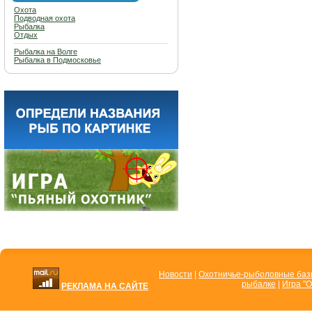
Охота
Подводная охота
Рыбалка
Отдых
Рыбалка на Волге
Рыбалка в Подмосковье
Новости
|
Охотничье-рыболовные ба
рыбалке
|
Игра "О
РЕКЛАМА НА САЙТЕ