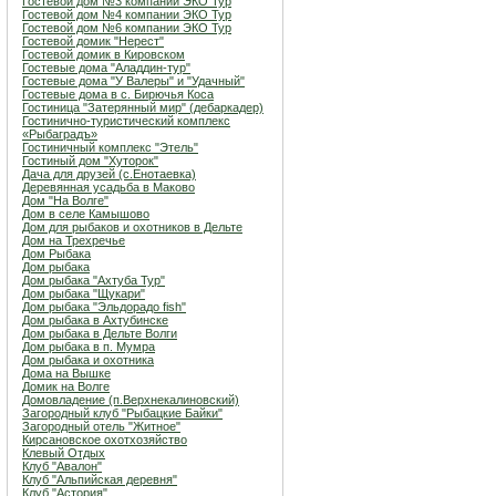
Гостевой дом №3 компании ЭКО Тур
Гостевой дом №4 компании ЭКО Тур
Гостевой дом №6 компании ЭКО Тур
Гостевой домик "Нерест"
Гостевой домик в Кировском
Гостевые дома "Аладдин-тур"
Гостевые дома "У Валеры" и "Удачный"
Гостевые дома в с. Бирючья Коса
Гостиница "Затерянный мир" (дебаркадер)
Гостинично-туристический комплекс
«Рыбаградъ»
Гостиничный комплекс "Этель"
Гостиный дом "Хуторок"
Дача для друзей (с.Енотаевка)
Деревянная усадьба в Маково
Дом "На Волге"
Дом в селе Камышово
Дом для рыбаков и охотников в Дельте
Дом на Трехречье
Дом Рыбака
Дом рыбака
Дом рыбака "Ахтуба Тур"
Дом рыбака "Щукари"
Дом рыбака "Эльдорадо fish"
Дом рыбака в Ахтубинске
Дом рыбака в Дельте Волги
Дом рыбака в п. Мумра
Дом рыбака и охотника
Дома на Вышке
Домик на Волге
Домовладение (п.Верхнекалиновский)
Загородный клуб "Рыбацкие Байки"
Загородный отель "Житное"
Кирсановское охотхозяйство
Клевый Отдых
Клуб "Авалон"
Клуб "Альпийская деревня"
Клуб "Астория"