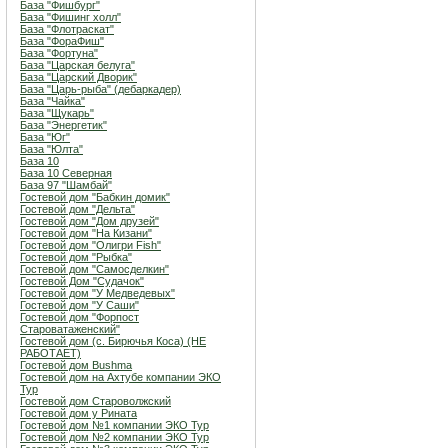
База "Фишбург"
База "Фишинг холл"
База "Флотраскат"
База "ФораФиш"
База "Фортуна"
База "Царская белуга"
База "Царский Дворик"
База "Царь-рыба" (дебаркадер)
База "Чайка"
База "Щукарь"
База "Энергетик"
База "Юг"
База "Юлта"
База 10
База 10 Северная
База 97 "Шамбай"
Гостевой дом "Бабкин домик"
Гостевой дом "Дельта"
Гостевой дом "Дом друзей"
Гостевой дом "На Кизани"
Гостевой дом "Олигри Fish"
Гостевой дом "Рыбка"
Гостевой дом "Самосделкин"
Гостевой Дом "Судачок"
Гостевой дом "У Медведевых"
Гостевой дом "У Саши"
Гостевой дом "Форпост
Староватаженский"
Гостевой дом (с. Бирючья Коса) (НЕ
РАБОТАЕТ)
Гостевой дом Bushma
Гостевой дом на Ахтубе компании ЭКО
Тур
Гостевой дом Староволжский
Гостевой дом у Рината
Гостевой дом №1 компании ЭКО Тур
Гостевой дом №2 компании ЭКО Тур