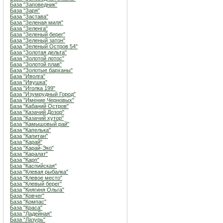
База "Заповедник"
База "Заря"
База "Застава"
База "Зеленая миля"
База "Зеленга"
База "Зеленый берег"
База "Зеленый затон"
База "Зеленый Остров 54"
База "Золотая дельта"
База "Золотой лотос"
База "Золотой плав"
База "Золотые барханы"
База "Иволга"
База "Ивушка"
База "Иголка 199"
База "Изумрудный Город"
База "Имение Черновых"
База "Кабаний Остров"
База "Казачий Дозор"
База "Казачий хутор"
База "Камышовый рай"
База "Капелька"
База "Капитан"
База "Карай"
База "Карай-Эко"
База "Каралат"
База "Карп"
База "Каспийская"
База "Клевая рыбалка"
База "Клевое место"
База "Клевый берег"
База "Княгиня Ольга"
База "Ковчег"
База "Компас"
База "Краса"
База "Ладейная"
База "Лазурь"