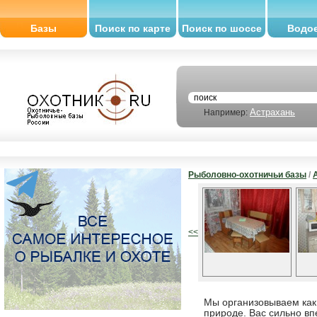
Базы
Поиск по карте
Поиск по шоссе
Водо
Астрахань
Например:
Рыболовно-охотничьи базы
/
<<
Мы организовываем как 
природе. Вас сильно вп