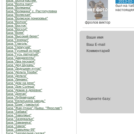
База "Волга-Каспий"
2013-02-
База "Волга-парт"
был на таб
База "Волжанка"
настоящяя
База "Волжанка" с. Растопуловка
База "Волжская"
База "Волжское понизовье"
База "Волчок"
фролов виктор
База "Восток"
База "Восход"
База "Вояж"
База "Высокий берег"
Ваше имя
База "Генерал"
База "Глаголь"
Ваш E-mail
База "Гремучий"
База "Гусиный остров"
Комментарий
База "Гусь лапчатый"
База "Дарданеллы"
База "Два пескаря"
База "Дед Щукарь"
База "Дедушкин хутор"
База "Дельта Трофи"
База "Дельта"
База "Динамо"
База "Дом на реке"
База "Дом Солнца"
База "Домик в деревне"
База "Донгар"
База "Дубравушка"
Оцените базу:
База "Евлатькина заводь"
База "Ерик" (закрыта)
База "Жар-птица" (бывш. "Ярослав")
База "Забава"
База "Заволжье"
База "Зазеркалье"
База "Заманиха"
База "Замок"
База "Замьяны-99"
База "Заповедная сказка"