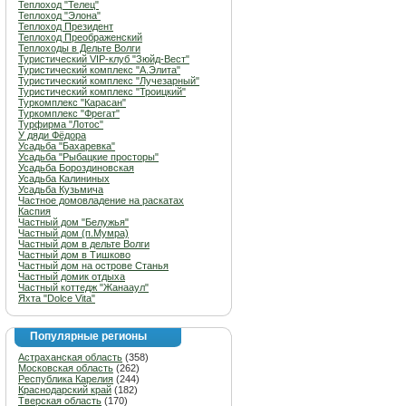
Теплоход "Телец"
Теплоход "Элона"
Теплоход Президент
Теплоход Преображенский
Теплоходы в Дельте Волги
Туристический VIP-клуб "Зюйд-Вест"
Туристический комплекс "А.Элита"
Туристический комплекс "Лучезарный"
Туристический комплекс "Троицкий"
Туркомплекс "Карасан"
Туркомплекс "Фрегат"
Турфирма "Лотос"
У дяди Фёдора
Усадьба "Бахаревка"
Усадьба "Рыбацкие просторы"
Усадьба Бороздиновская
Усадьба Калининых
Усадьба Кузьмича
Частное домовладение на раскатах
Каспия
Частный дом "Белужья"
Частный дом (п.Мумра)
Частный дом в дельте Волги
Частный дом в Тишково
Частный дом на острове Станья
Частный домик отдыха
Частный коттедж "Жанааул"
Яхта "Dolce Vita"
Популярные регионы
Астраханская область
(358)
Московская область
(262)
Республика Карелия
(244)
Краснодарский край
(182)
Тверская область
(170)