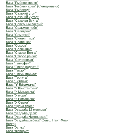
База "Рыбное место"
База "Рыбный край" (Скандинавия)
База "Рыбоход"
База "Сазаний угол"
База "Сазаний хутор"
База "Сазанья Бухта"
База "Северный Каспий"
База "Седьмое небо"
База "Селитрон"
База "Семерка"
База "Синяя птица"
База "Славянка"
База "Сокорь"
База "Солнышко"
База "Старая Волга"
База "Старое ранчо"
База "Ступинская"
База "Тимофей"
База "Тихая радость"
База "Тихая"
База "Тихий причал"
База "Тортуга"
База "Тутинка"
База "У Ефимыча"
База "У Константина"
База "У Михалыча"
База "У моря"
База "У Романыча"
База "У Сержа"
База "Удача плюс"
База "Усадьба 12 месяцев"
База "Усадьба Дали"
База "Усадьба Никольское"
База "Усадьба рыбака" (бывш.Найт Флайт
Волга)
База "Успех"
База "Фаворит"