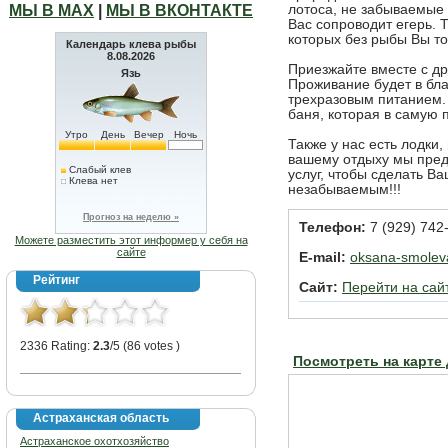
МЫ В МАХ
|
МЫ В ВКОНТАКТЕ
лотоса, не забываемые 
Вас сопроводит егерь. 
которых без рыбы Вы то
Календарь клева рыбы
8.08.2026
Приезжайте вместе с др
Язь
Проживание будет в бл
трехразовым питанием.
баня, которая в самую 
Утро
День
Вечер
Ночь
Также у нас есть лодки,
вашему отдыху мы пред
Слабый клев
услуг, чтобы сделать В
Клева нет
незабываемым!!!
Прогноз на неделю »
Телефон:
7 (929) 742
Можете разместить этот информер у себя на
сайте
E-mail:
oksana-smolev
Рейтинг
Сайт:
Перейти на сай
2336 Rating:
2.3
/5 (86 votes )
Посмотреть на карте
Астраханская область
Астраханское охотхозяйство