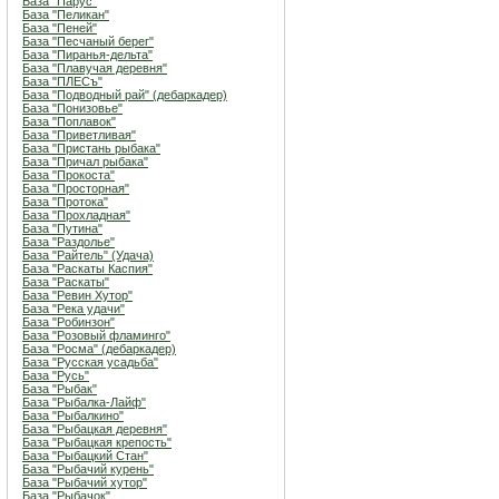
База "Парус"
База "Пеликан"
База "Пеней"
База "Песчаный берег"
База "Пиранья-дельта"
База "Плавучая деревня"
База "ПЛЕСъ"
База "Подводный рай" (дебаркадер)
База "Понизовье"
База "Поплавок"
База "Приветливая"
База "Пристань рыбака"
База "Причал рыбака"
База "Прокоста"
База "Просторная"
База "Протока"
База "Прохладная"
База "Путина"
База "Раздолье"
База "Райтель" (Удача)
База "Раскаты Каспия"
База "Раскаты"
База "Ревин Хутор"
База "Река удачи"
База "Робинзон"
База "Розовый фламинго"
База "Росма" (дебаркадер)
База "Русская усадьба"
База "Русь"
База "Рыбак"
База "Рыбалка-Лайф"
База "Рыбалкино"
База "Рыбацкая деревня"
База "Рыбацкая крепость"
База "Рыбацкий Стан"
База "Рыбачий курень"
База "Рыбачий хутор"
База "Рыбачок"