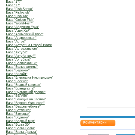
База "177"
База "77"
База "Fish Sense"
База "Fish-club"
База "Fish-Ka"
База "Golden Fish"
База "World-Fish"
База "Абдулкин Ерик"
База "Азия Хай"
База "Алимовский плес"
База "Андреевская"
База "Астра"
База "Астра" на Старой Волге
База "Астраханская"
База "Ахтуба"
База "Ахтуба-клуб"
База "Ахтубаза"
База "Белинская 58"
База "Белые холмы"
База "Бережок"
База "Билайт"
База "Блесна на Никитинском"
База "Блесна"
База "Бравый капитан"
База "Брандвахта"
База "Булгарский дворик"
База "ВЕГА56"
База "Венеция на Каспии"
База "Верхне-Углянское"
База "Верхнелебяжье"
База "Ветлянка"
База "Взморье"
База "Водники"
База "Водный мир"
Комментарии
База "Волга 30"
База "Волга-Волга"
База "Волга-Дельта"