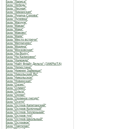
База "Лариса"
База "Лебедь"
База "Лесная"
База "Лиманская"
База "Лукича-Серова"
База "Луневка"
База "Магнум"
База "Макар"
База "Маки"
База "Маково"
База "Маяк"
База "Место встречи"
База "Митричево"
База "Моряна"
База "Московская"
База "На Волгу"
База "На Калиновке"
База "Надежда"
База "Найт Флайт Дельта" (ЗАКРЫТА)
База "Нерестина"
База "Нижнее Займище"
База "Никольский Яр"
База "Никольское"
База "Новинская"
База "Оазис"
База "Олимп"
База "Ольга"
База "Орлан"
База "Орлиное гнездо"
База "Осетр"
База "Остров Капитанский"
База "Остров Колочный"
База "Остров Тепленький"
База "Остров тур"
База "Остров Школьный"
База "Островок"
База "Партизан"