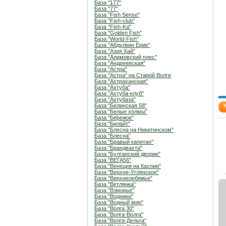
База "177"
База "77"
База "Fish Sense"
База "Fish-club"
База "Fish-Ka"
База "Golden Fish"
База "World-Fish"
База "Абдулкин Ерик"
База "Азия Хай"
База "Алимовский плес"
База "Андреевская"
База "Астра"
База "Астра" на Старой Волге
База "Астраханская"
База "Ахтуба"
База "Ахтуба-клуб"
База "Ахтубаза"
База "Белинская 58"
База "Белые холмы"
База "Бережок"
База "Билайт"
База "Блесна на Никитинском"
База "Блесна"
База "Бравый капитан"
База "Брандвахта"
База "Булгарский дворик"
База "ВЕГА56"
База "Венеция на Каспии"
База "Верхне-Углянское"
База "Верхнелебяжье"
База "Ветлянка"
База "Взморье"
База "Водники"
База "Водный мир"
База "Волга 30"
База "Волга-Волга"
База "Волга-Дельта"