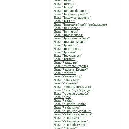
База "Парус"
База "Пеликан"
База "Пеней"
База "Песчаный берег"
База "Пиранья-дельта"
База "Плавучая деревня"
База "ПЛЕСъ"
База "Подводный рай" (дебаркадер)
База "Понизовье"
База "Поплавок"
База "Приветливая"
База "Пристань рыбака"
База "Причал рыбака"
База "Прокоста"
База "Просторная"
База "Протока"
База "Прохладная"
База "Путина"
База "Раздолье"
База "Райтель" (Удача)
База "Раскаты Каспия"
База "Раскаты"
База "Ревин Хутор"
База "Река удачи"
База "Робинзон"
База "Розовый фламинго"
База "Росма" (дебаркадер)
База "Русская усадьба"
База "Русь"
База "Рыбак"
База "Рыбалка-Лайф"
База "Рыбалкино"
База "Рыбацкая деревня"
База "Рыбацкая крепость"
База "Рыбацкий Стан"
База "Рыбачий курень"
База "Рыбачий хутор"
База "Рыбачок"