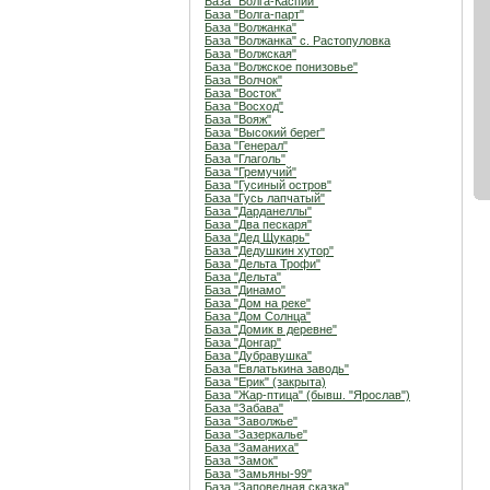
База "Волга-Каспий"
База "Волга-парт"
База "Волжанка"
База "Волжанка" с. Растопуловка
База "Волжская"
База "Волжское понизовье"
База "Волчок"
База "Восток"
База "Восход"
База "Вояж"
База "Высокий берег"
База "Генерал"
База "Глаголь"
База "Гремучий"
База "Гусиный остров"
База "Гусь лапчатый"
База "Дарданеллы"
База "Два пескаря"
База "Дед Щукарь"
База "Дедушкин хутор"
База "Дельта Трофи"
База "Дельта"
База "Динамо"
База "Дом на реке"
База "Дом Солнца"
База "Домик в деревне"
База "Донгар"
База "Дубравушка"
База "Евлатькина заводь"
База "Ерик" (закрыта)
База "Жар-птица" (бывш. "Ярослав")
База "Забава"
База "Заволжье"
База "Зазеркалье"
База "Заманиха"
База "Замок"
База "Замьяны-99"
База "Заповедная сказка"