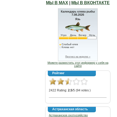
МЫ В МАХ
|
МЫ В ВКОНТАКТЕ
Календарь клева рыбы
7.08.2026
Язь
Утро
День
Вечер
Ночь
Слабый клев
Клева нет
Прогноз на неделю »
Можете разместить этот информер у себя на
сайте
Рейтинг
2422 Rating:
2.5
/5 (94 votes )
Астраханская область
Астраханское охотхозяйство