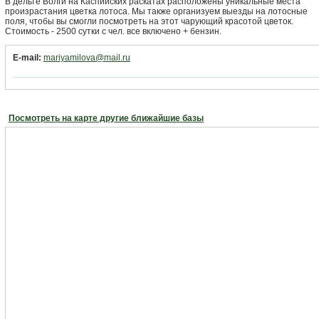
В дельте Волги на Каспийских раскатах расположены уникальные места
произрастания цветка лотоса. Мы также организуем выезды на лотосные
поля, чтобы вы смогли посмотреть на этот чарующий красотой цветок.
Стоимость - 2500 сутки с чел. все включено + бензин.
E-mail:
mariyamilova@mail.ru
Посмотреть на карте другие ближайшие базы