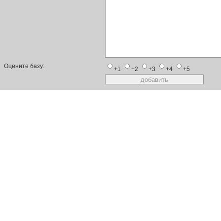
Оцените базу:
+1
+2
+3
+4
+5