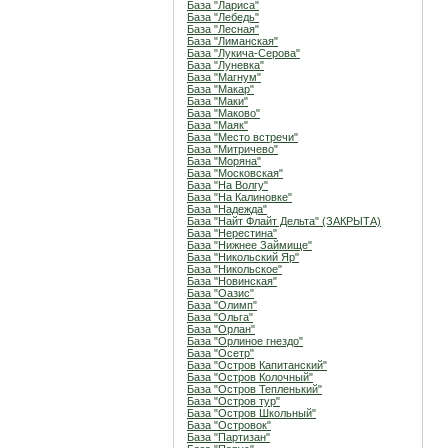
База "Лариса"
База "Лебедь"
База "Лесная"
База "Лиманская"
База "Лукича-Серова"
База "Луневка"
База "Магнум"
База "Макар"
База "Маки"
База "Маково"
База "Маяк"
База "Место встречи"
База "Митричево"
База "Моряна"
База "Московская"
База "На Волгу"
База "На Калиновке"
База "Надежда"
База "Найт Флайт Дельта" (ЗАКРЫТА)
База "Нерестина"
База "Нижнее Займище"
База "Никольский Яр"
База "Никольское"
База "Новинская"
База "Оазис"
База "Олимп"
База "Ольга"
База "Орлан"
База "Орлиное гнездо"
База "Осетр"
База "Остров Капитанский"
База "Остров Колочный"
База "Остров Тепленький"
База "Остров тур"
База "Остров Школьный"
База "Островок"
База "Партизан"