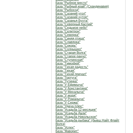
База "Рыбное место"
База "Рыбный край" (Скандинавия)
База "Рыбоход"
База "Сазаний угол"
База "Сазаний хутор"
База "Сазанья Бухта"
База "Северный Каспий"
База "Седьмое небо"
База "Селитрон"
База "Семерка"
База "Синяя птица"
База "Славянка"
База "Сокорь"
База "Солнышко"
База "Старая Волга"
База "Старое ранчо"
База "Ступинская"
База "Тимофей"
База "Тихая радость"
База "Тихая"
База "Тихий причал"
База "Тортуга"
База "Тутинка"
База "У Ефимыча"
База "У Константина"
База "У Михалыча"
База "У моря"
База "У Романыча"
База "У Сержа"
База "Удача плюс"
База "Усадьба 12 месяцев"
База "Усадьба Дали"
База "Усадьба Никольское"
База "Усадьба рыбака" (бывш.Найт Флайт
Волга)
База "Успех"
База "Фаворит"