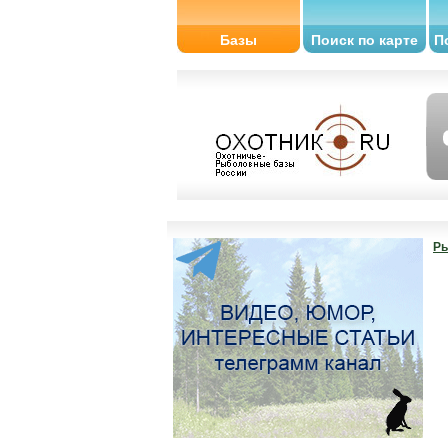
Базы
Поиск по карте
П
Ры