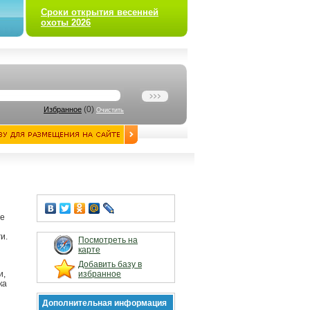
Сроки открытия весенней
охоты 2026
(
0
)
Избранное
Очистить
ре
и.
Посмотреть на
карте
Добавить базу в
и,
избранное
ка
Дополнительная информация