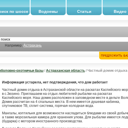
оиск по шоссе
Водоемы
Статьи
Видео
Астрахань
Например:
боловно-охотничьи базы
/
Астраханская область
/ Частный домик отдыха
Информация устарела, нет подтверждения, что дом работает
Частный домик отдыха в Астраханской области на раскатах Каспийского мо
в с.Зюзино. Приглашаем на отдых любителей рыбалки на раскатах
Каспийского моря. Наш домик расположен в заповедном месте в дельте Волг
Домик рассчитан на 4 спальных места. В нем имеется душевая кабинка,
спутниковое ТВ, сплит-система, горячая-холодная вода.
Мангалы, коптильня для возможности насладиться блюдами из своей добыч
а также морозильная камера для хранения улова. Для рыбалки имеется лод
(бударка) с мотором иностранного производства.