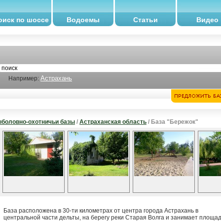
оиск по шоссе
Водоемы
Статьи
Видео
Астрахань
Например:
боловно-охотничьи базы
/
Астраханская область
/ База "Бережок"
База расположена в 30-ти километрах от центра города Астрахань в
центральной части дельты, на берегу реки Старая Волга и занимает площа