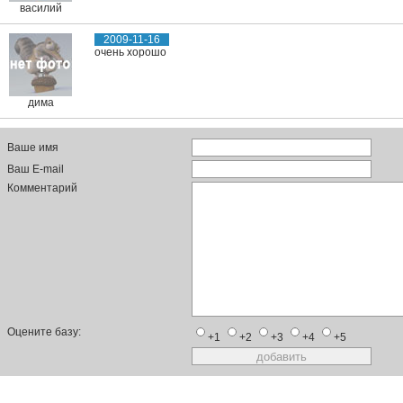
василий
2009-11-16
очень хорошо
дима
Ваше имя
Ваш E-mail
Комментарий
Оцените базу:
+1
+2
+3
+4
+5