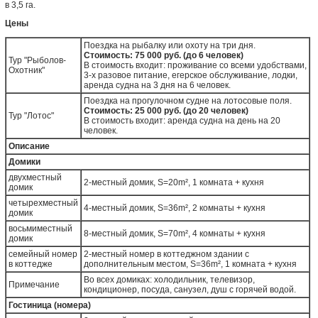
в 3,5 га.
Цены
Поездка на рыбалку или охоту на три дня.
Стоимость: 75 000 руб. (до 6 человек)
Тур "Рыболов-
В стоимость входит: проживание со всеми удобствами,
Охотник"
3-х разовое питание, егерское обслуживание, лодки,
аренда судна на 3 дня на 6 человек.
Поездка на прогулочном судне на лотосовые поля.
Стоимость: 25 000 руб. (до 20 человек)
Тур "Лотос"
В стоимость входит: аренда судна на день на 20
человек.
Описание
Домики
двухместный
2-местный домик, S=20m², 1 комната + кухня
домик
четырехместный
4-местный домик, S=36m², 2 комнаты + кухня
домик
восьмиместный
8-местный домик, S=70m², 4 комнаты + кухня
домик
семейный номер
2-местный номер в коттеджном здании с
в коттедже
дополнительным местом, S=36m², 1 комната + кухня
Во всех домиках: холодильник, телевизор,
Примечание
кондиционер, посуда, санузел, душ с горячей водой.
Гостиница (номера)