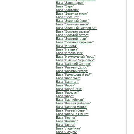
База "Заповедник"
База "Заря"
База "Застава"
База "Зеленая миля"
База "Зеленга"
База "Зеленый берег"
База "Зеленый затон"
База "Зеленый Остров 54"
База "Золотая дельта"
База "Золотой лотос"
База "Золотой плав"
База "Золотые барханы"
База "Иволга"
База "Ивушка"
База "Иголка 199"
База "Изумрудный Город"
База "Имение Черновых"
База "Кабаний Остров"
База "Казачий Дозор"
База "Казачий хутор"
База "Камышовый рай"
База "Капелька"
База "Капитан"
База "Карай"
База "Карай-Эко"
База "Каралат"
База "Карп"
База "Каспийская"
База "Клевая рыбалка"
База "Клевое место"
База "Клевый берег"
База "Княгиня Ольга"
База "Ковчег"
База "Компас"
База "Краса"
База "Ладейная"
База "Лазурь"