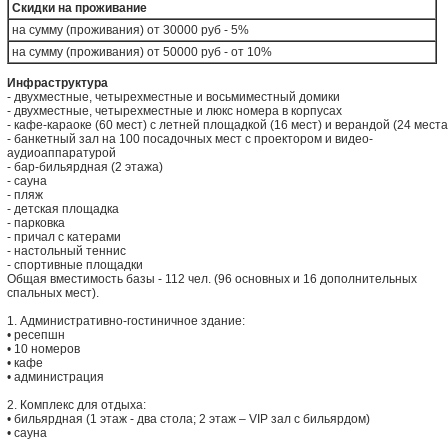
Скидки на проживание
на сумму (проживания) от 30000 руб - 5%
на сумму (проживания) от 50000 руб - от 10%
Инфраструктура
- двухместные, четырехместные и восьмиместный домики
- двухместные, четырехместные и люкс номера в корпусах
- кафе-караоке (60 мест) с летней площадкой (16 мест) и верандой (24 места
- банкетный зал на 100 посадочных мест с проектором и видео-
аудиоаппаратурой
- бар-бильярдная (2 этажа)
- сауна
- пляж
- детская площадка
- парковка
- причал с катерами
- настольный теннис
- спортивные площадки
Общая вместимость базы - 112 чел. (96 основных и 16 дополнительных
спальных мест).
1. Административно-гостиничное здание:
• ресепшн
• 10 номеров
• кафе
• администрация
2. Комплекс для отдыха:
• бильярдная (1 этаж - два стола; 2 этаж – VIP зал с бильярдом)
• сауна