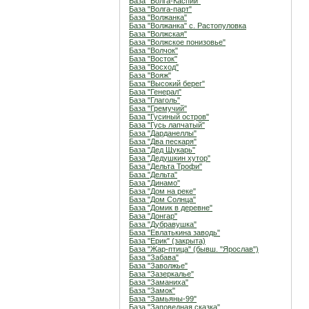
База "Волга-Каспий"
База "Волга-парт"
База "Волжанка"
База "Волжанка" с. Растопуловка
База "Волжская"
База "Волжское понизовье"
База "Волчок"
База "Восток"
База "Восход"
База "Вояж"
База "Высокий берег"
База "Генерал"
База "Глаголь"
База "Гремучий"
База "Гусиный остров"
База "Гусь лапчатый"
База "Дарданеллы"
База "Два пескаря"
База "Дед Щукарь"
База "Дедушкин хутор"
База "Дельта Трофи"
База "Дельта"
База "Динамо"
База "Дом на реке"
База "Дом Солнца"
База "Домик в деревне"
База "Донгар"
База "Дубравушка"
База "Евлатькина заводь"
База "Ерик" (закрыта)
База "Жар-птица" (бывш. "Ярослав")
База "Забава"
База "Заволжье"
База "Зазеркалье"
База "Заманиха"
База "Замок"
База "Замьяны-99"
База "Заповедная сказка"