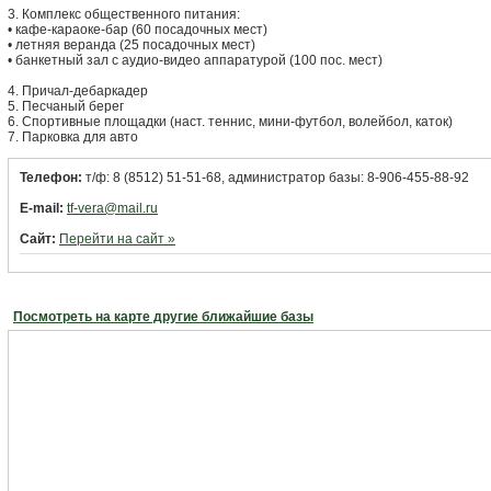
3. Комплекс общественного питания:
• кафе-караоке-бар (60 посадочных мест)
• летняя веранда (25 посадочных мест)
• банкетный зал с аудио-видео аппаратурой (100 пос. мест)
4. Причал-дебаркадер
5. Песчаный берег
6. Спортивные площадки (наст. теннис, мини-футбол, волейбол, каток)
7. Парковка для авто
Телефон:
т/ф: 8 (8512) 51-51-68, администратор базы: 8-906-455-88-92
E-mail:
tf-vera@mail.ru
Сайт:
Перейти на сайт »
Посмотреть на карте другие ближайшие базы