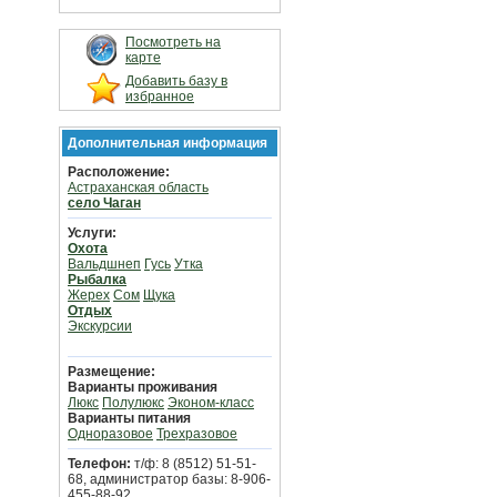
Посмотреть на
карте
Добавить базу в
избранное
Дополнительная информация
Расположение:
Астраханская область
село Чаган
Услуги:
Охота
Вальдшнеп
Гусь
Утка
Рыбалка
Жерех
Сом
Щука
Отдых
Экскурсии
Размещение:
Варианты проживания
Люкс
Полулюкс
Эконом-класс
Варианты питания
Одноразовое
Трехразовое
Телефон:
т/ф: 8 (8512) 51-51-
68, администратор базы: 8-906-
455-88-92