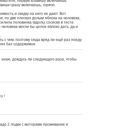
гревателя, первую клавишу включаешь
лавиши сразу включаешь, горячо.
имость и скидку на него не дают. Вот
, по две плоских дольки яблока на человека,
елила половинка (вдоль) сосиски в тесте.
 человека могли бы целое яблоко дать, да и
.
ть с чем, поэтому сюда вряд ли ещё раз поеду.
гих баз содержимое.
не знаю, дождусь ли следующего раза, чтобы
о !
надо 2 лодки с моторами проживание и