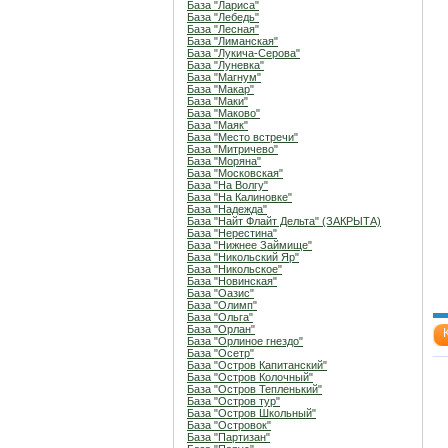
База "Лариса"
База "Лебедь"
База "Лесная"
База "Лиманская"
База "Лукича-Серова"
База "Луневка"
База "Магнум"
База "Макар"
База "Маки"
База "Маково"
База "Маяк"
База "Место встречи"
База "Митричево"
База "Моряна"
База "Московская"
База "На Волгу"
База "На Калиновке"
База "Надежда"
База "Найт Флайт Дельта" (ЗАКРЫТА)
База "Нерестина"
База "Нижнее Займище"
База "Никольский Яр"
База "Никольское"
База "Новинская"
База "Оазис"
База "Олимп"
База "Ольга"
База "Орлан"
База "Орлиное гнездо"
База "Осетр"
База "Остров Капитанский"
База "Остров Колочный"
База "Остров Тепленький"
База "Остров тур"
База "Остров Школьный"
База "Островок"
База "Партизан"