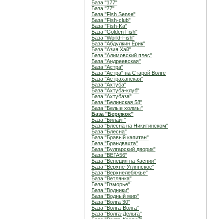
База "177"
База "77"
База "Fish Sense"
База "Fish-club"
База "Fish-Ka"
База "Golden Fish"
База "World-Fish"
База "Абдулкин Ерик"
База "Азия Хай"
База "Алимовский плес"
База "Андреевская"
База "Астра"
База "Астра" на Старой Волге
База "Астраханская"
База "Ахтуба"
База "Ахтуба-клуб"
База "Ахтубаза"
База "Белинская 58"
База "Белые холмы"
База "Бережок"
База "Билайт"
База "Блесна на Никитинском"
База "Блесна"
База "Бравый капитан"
База "Брандвахта"
База "Булгарский дворик"
База "ВЕГА56"
База "Венеция на Каспии"
База "Верхне-Углянское"
База "Верхнелебяжье"
База "Ветлянка"
База "Взморье"
База "Водники"
База "Водный мир"
База "Волга 30"
База "Волга-Волга"
База "Волга-Дельта"