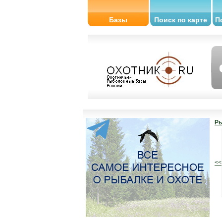
Базы
Поиск по карте
П
Ры
<<