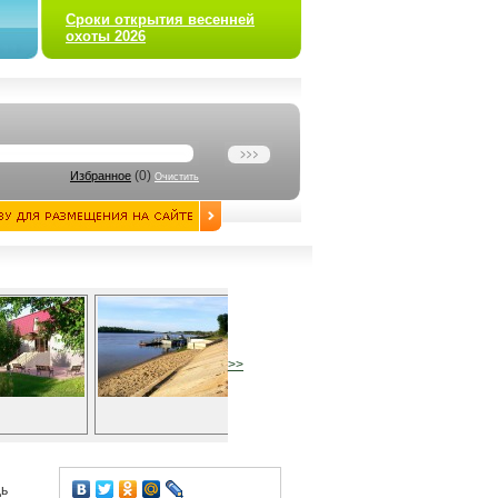
Сроки открытия весенней
охоты 2026
(
0
)
Избранное
Очистить
>>
дь