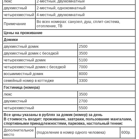
люкс
2-местный, двухкомнатный
двухместный
2-местный, однокомнатный
четырехместный
4-местный, двухкомнатный
Во всех номерах: санузел, душ, сплит-система,
Примечание
отопление, ТВ
Цены на проживание
Домики
двухместный домик
2500
двухместный домик с беседкой
3500
четырехместный домик
5100
четырехместный домик с беседкой
7000
восьмиместный домик
8000
семейный номер в коттедже
3300
Гостиница (номера)
люкс
3500
двухместный
2700
четырехместный
5500
Все цены указаны в рублях за домик (номер) за день
В стоимость входит: проживание, завтраки, пользование мангалами,
спортивными принадлежностями, парковка, настольный теннис
Дополнительное
(подселение в номер одного человека)
600р.
место