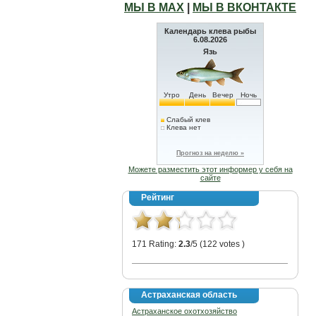
МЫ В МАХ
|
МЫ В ВКОНТАКТЕ
Календарь клева рыбы
6.08.2026
Язь
Утро
День
Вечер
Ночь
Слабый клев
Клева нет
Прогноз на неделю »
Можете разместить этот информер у себя на
сайте
Рейтинг
171 Rating:
2.3
/5 (122 votes )
Астраханская область
Астраханское охотхозяйство