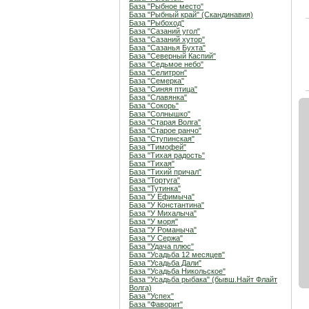
База "Рыбное место"
База "Рыбный край" (Скандинавия)
База "Рыбоход"
База "Сазаний угол"
База "Сазаний хутор"
База "Сазанья Бухта"
База "Северный Каспий"
База "Седьмое небо"
База "Селитрон"
База "Семерка"
База "Синяя птица"
База "Славянка"
База "Сокорь"
База "Солнышко"
База "Старая Волга"
База "Старое ранчо"
База "Ступинская"
База "Тимофей"
База "Тихая радость"
База "Тихая"
База "Тихий причал"
База "Тортуга"
База "Тутинка"
База "У Ефимыча"
База "У Константина"
База "У Михалыча"
База "У моря"
База "У Романыча"
База "У Сержа"
База "Удача плюс"
База "Усадьба 12 месяцев"
База "Усадьба Дали"
База "Усадьба Никольское"
База "Усадьба рыбака" (бывш.Найт Флайт
Волга)
База "Успех"
База "Фаворит"