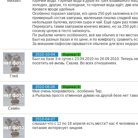
Михаил
горячей воды. Горячая вода в душе из трёх клавишного на
холодно, другую, то холодная, то горячая вода идёт, две к
Кровати вроде удобные.
Особенно поразил завтрак, его цена 250 руб заложена в сто
примерный состав завтрака, маленькая пиалка сладкой каши
небольшая булочка, кусочек сыра и чай. Ещё один раз повес
Перекусить таким завтраком конечно можно, но за 250 руб с
сосиску целую в тесто запихнуть.
По рыбалке ничего особенного, всё как обычно в тех местах
Был на разных базах и по цене, и по комфорту, сравнить ес
За внешним пафосом скрывается обычное для всех недоро
2010-10-04
Оценка: 5
Был на базе 3-е суток с 23.09.2010 по 26.09.2010. Теперь 
посетить её вновь. Сказка. Во всех отношениях.
Глеб
2010-06-06
Оценка: 5
Мне очень понравилось , особенно Тир,
а Рыбалка просто отменная думаю на другой безе нет таког
Семён
2010-04-07
слышал что с 12 по 18 апреля есть места? нас 4 человека 
питание интересует хищник