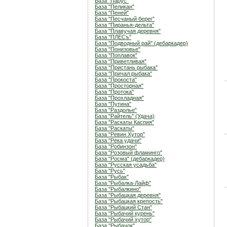
База "Парус"
База "Пеликан"
База "Пеней"
База "Песчаный берег"
База "Пиранья-дельта"
База "Плавучая деревня"
База "ПЛЕСъ"
База "Подводный рай" (дебаркадер)
База "Понизовье"
База "Поплавок"
База "Приветливая"
База "Пристань рыбака"
База "Причал рыбака"
База "Прокоста"
База "Просторная"
База "Протока"
База "Прохладная"
База "Путина"
База "Раздолье"
База "Райтель" (Удача)
База "Раскаты Каспия"
База "Раскаты"
База "Ревин Хутор"
База "Река удачи"
База "Робинзон"
База "Розовый фламинго"
База "Росма" (дебаркадер)
База "Русская усадьба"
База "Русь"
База "Рыбак"
База "Рыбалка-Лайф"
База "Рыбалкино"
База "Рыбацкая деревня"
База "Рыбацкая крепость"
База "Рыбацкий Стан"
База "Рыбачий курень"
База "Рыбачий хутор"
База "Рыбачок"