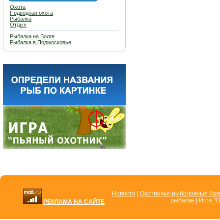
Охота
Подводная охота
Рыбалка
Отдых
Рыбалка на Волге
Рыбалка в Подмосковье
Новости
|
Охотничье-рыболовные ба
рыбалке
|
Игра "О
РЕКЛАМА НА САЙТЕ