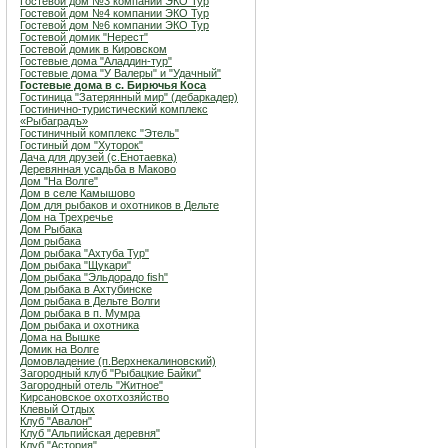
Гостевой дом №3 компании ЭКО Тур
Гостевой дом №4 компании ЭКО Тур
Гостевой дом №6 компании ЭКО Тур
Гостевой домик "Нерест"
Гостевой домик в Кировском
Гостевые дома "Аладдин-тур"
Гостевые дома "У Валеры" и "Удачный"
Гостевые дома в с. Бирючья Коса
Гостиница "Затерянный мир" (дебаркадер)
Гостинично-туристический комплекс
«Рыбаградъ»
Гостиничный комплекс "Этель"
Гостиный дом "Хуторок"
Дача для друзей (с.Енотаевка)
Деревянная усадьба в Маково
Дом "На Волге"
Дом в селе Камышово
Дом для рыбаков и охотников в Дельте
Дом на Трехречье
Дом Рыбака
Дом рыбака
Дом рыбака "Ахтуба Тур"
Дом рыбака "Щукари"
Дом рыбака "Эльдорадо fish"
Дом рыбака в Ахтубинске
Дом рыбака в Дельте Волги
Дом рыбака в п. Мумра
Дом рыбака и охотника
Дома на Вышке
Домик на Волге
Домовладение (п.Верхнекалиновский)
Загородный клуб "Рыбацкие Байки"
Загородный отель "Житное"
Кирсановское охотхозяйство
Клевый Отдых
Клуб "Авалон"
Клуб "Альпийская деревня"
Клуб "Астория"