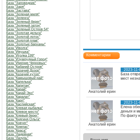
База "Заповедник"
База "Заря"
База "Застава"
База "Зеленая миля"
База "Зеленга"
База "Зеленый берег"
База "Зеленый затон"
База "Зеленый Остров 54"
База "Золотая дельта"
База "Золотой лотос"
База "Золотой плав"
База "Золотые барханы"
База "Иволга"
База "Ивушка"
Комментарии
База "Иголка 199"
База "Изумрудный Город"
База "Имение Черновых"
База "Кабаний Остров"
2023-11-
База "Казачий Дозор"
База отвр
База "Казачий хутор"
База "Камышовый рай"
мест незна
База "Капелька"
База "Капитан"
База "Карай"
Анатолий ерин
База "Карай-Эко"
База "Каралат"
База "Карп"
2023-11-
База "Каспийская"
Елена обещ
База "Клевая рыбалка"
деньги и м
База "Клевое место"
База "Клевый берег"
По факту н
База "Княгиня Ольга"
База "Ковчег"
Анатолий ерин
База "Компас"
База "Краса"
База "Ладейная"
База "Лазурь"