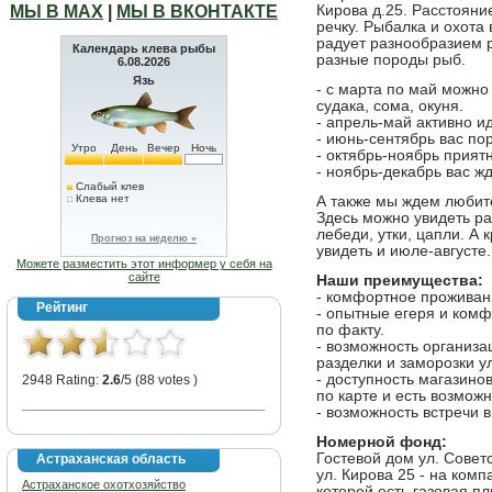
МЫ В МАХ
|
МЫ В ВКОНТАКТЕ
Кирова д.25. Расстояние
речку. Рыбалка и охота 
радует разнообразием р
Календарь клева рыбы
разные породы рыб.
6.08.2026
Язь
- с марта по май можн
судака, сома, окуня.
- апрель-май активно и
- июнь-сентябрь вас по
Утро
День
Вечер
Ночь
- октябрь-ноябрь приятн
- ноябрь-декабрь вас ж
Слабый клев
Клева нет
А также мы ждем любите
Здесь можно увидеть ра
лебеди, утки, цапли. А
Прогноз на неделю »
увидеть и июле-августе.
Можете разместить этот информер у себя на
сайте
Наши преимущества:
- комфортное проживани
Рейтинг
- опытные егеря и комф
по факту.
- возможность организа
разделки и заморозки у
- доступность магазино
2948 Rating:
2.6
/5 (88 votes )
по карте и есть возмож
- возможность встречи 
Номерной фонд:
Гостевой дом ул. Совет
Астраханская область
ул. Кирова 25 - на комп
Астраханское охотхозяйство
которой есть газовая п