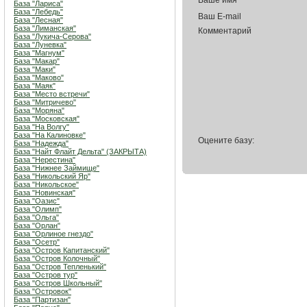
Ваше имя
База "Лариса"
База "Лебедь"
Ваш E-mail
База "Лесная"
База "Лиманская"
Комментарий
База "Лукича-Серова"
База "Луневка"
База "Магнум"
База "Макар"
База "Маки"
База "Маково"
База "Маяк"
База "Место встречи"
База "Митричево"
База "Моряна"
База "Московская"
База "На Волгу"
База "На Калиновке"
Оцените базу:
База "Надежда"
База "Найт Флайт Дельта" (ЗАКРЫТА)
База "Нерестина"
База "Нижнее Займище"
База "Никольский Яр"
База "Никольское"
База "Новинская"
База "Оазис"
База "Олимп"
База "Ольга"
База "Орлан"
База "Орлиное гнездо"
База "Осетр"
База "Остров Капитанский"
База "Остров Колочный"
База "Остров Тепленький"
База "Остров тур"
База "Остров Школьный"
База "Островок"
База "Партизан"