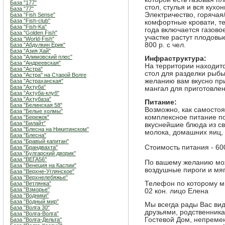
База "177"
стол, стулья и вся кухо
База "77"
Электричество, горячая
База "Fish Sense"
База "Fish-club"
комфортные кровати, те
База "Fish-Ka"
года включается газово
База "Golden Fish"
участке растут плодовы
База "World-Fish"
800 р. с чел.
База "Абдулкин Ерик"
База "Азия Хай"
База "Алимовский плес"
Инфраструктура:
База "Андреевская"
На территории находитс
База "Астра"
стол для разделки рыбы
База "Астра" на Старой Волге
желанию вам вкусно пр
База "Астраханская"
База "Ахтуба"
мангал для приготовле
База "Ахтуба-клуб"
База "Ахтубаза"
Питание:
База "Белинская 58"
Возможно, как самостоя
База "Белые холмы"
комплексное питание п
База "Бережок"
База "Билайт"
вкуснейшие блюда из с
База "Блесна на Никитинском"
молока, домашних яиц, 
База "Блесна"
База "Бравый капитан"
Стоимость питания - 600
База "Брандвахта"
База "Булгарский дворик"
База "ВЕГА56"
По вашему желанию мож
База "Венеция на Каспии"
воздушные пироги и мяг
База "Верхне-Углянское"
База "Верхнелебяжье"
Телефон по которому м
База "Ветлянка"
База "Взморье"
02 кон. лицо Елена
База "Водники"
База "Водный мир"
Мы всегда рады Вас вид
База "Волга 30"
друзьями, родственника
База "Волга-Волга"
Гостевой Дом, непреме
База "Волга-Дельта"