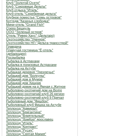
Клуб "Золотой Осетр"
Клуб "Сокровище Дельты"
Клуб отдыха "Итиль"
Клуб-отель "Серебряная дельта"
Клубное поместье "Семь островов"
Коттедж "Казачья слободка"
Мини-отель "Grand Fish"
Озеро Бешкуль
ООО "Зеленый остров"
Отель "Ривер Хаус" (Дельтаро)
Охотхозяйство "Удачное"
Охотхозяйство НП "Дельта-трансстрой"
Плавдача
Плавучая гостиница "Ё-отель"
(дебаркадер)
Росрыбалка
Рыбалка в Астрахани
Рыбалка в понизовье Астрахани
Рыбалка на Ахтубе
Рыбацкая деревня "Трехречье"
Рыбацкий дом "Болхуны"
Рыбацкий дом в Мумре
Рыбацкий дом Хищник
Рыбацкий домик на р.Ямная с.Житное
Рыболовно-охотничий дом на Волге
Рыболовно-охотничий клуб 26 регион
Рыболовно-охотничий клуб 9 Причал
Рыболовный дом "Фишбон"
Рыболовный клуб Фишка на Ахтубе
Теплоход "Адмирал"
Теплоход "Бригантина"
Теплоход "Влиятельный"
Теплоход "ДомКор" ярославец
Теплоход "Итиль"
Теплоход "Контракт"
Теплоход "Русич"
Теплоход "Святая Мария"