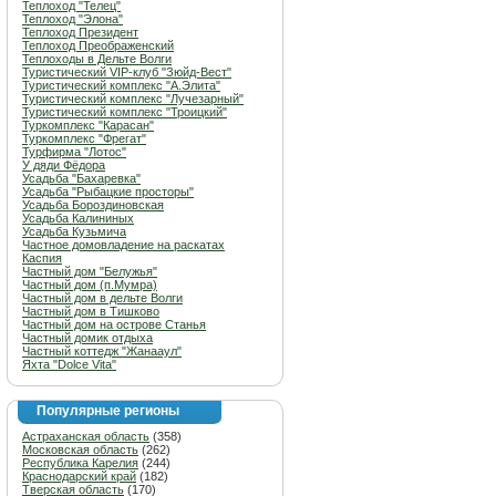
Теплоход "Телец"
Теплоход "Элона"
Теплоход Президент
Теплоход Преображенский
Теплоходы в Дельте Волги
Туристический VIP-клуб "Зюйд-Вест"
Туристический комплекс "А.Элита"
Туристический комплекс "Лучезарный"
Туристический комплекс "Троицкий"
Туркомплекс "Карасан"
Туркомплекс "Фрегат"
Турфирма "Лотос"
У дяди Фёдора
Усадьба "Бахаревка"
Усадьба "Рыбацкие просторы"
Усадьба Бороздиновская
Усадьба Калининых
Усадьба Кузьмича
Частное домовладение на раскатах
Каспия
Частный дом "Белужья"
Частный дом (п.Мумра)
Частный дом в дельте Волги
Частный дом в Тишково
Частный дом на острове Станья
Частный домик отдыха
Частный коттедж "Жанааул"
Яхта "Dolce Vita"
Популярные регионы
Астраханская область
(358)
Московская область
(262)
Республика Карелия
(244)
Краснодарский край
(182)
Тверская область
(170)