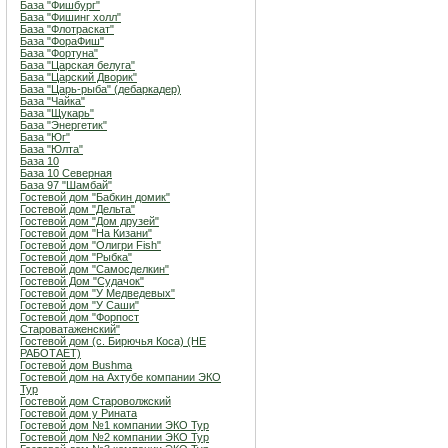
База "Фишбург"
База "Фишинг холл"
База "Флотраскат"
База "ФораФиш"
База "Фортуна"
База "Царская белуга"
База "Царский Дворик"
База "Царь-рыба" (дебаркадер)
База "Чайка"
База "Щукарь"
База "Энергетик"
База "Юг"
База "Юлта"
База 10
База 10 Северная
База 97 "Шамбай"
Гостевой дом "Бабкин домик"
Гостевой дом "Дельта"
Гостевой дом "Дом друзей"
Гостевой дом "На Кизани"
Гостевой дом "Олигри Fish"
Гостевой дом "Рыбка"
Гостевой дом "Самосделкин"
Гостевой Дом "Судачок"
Гостевой дом "У Медведевых"
Гостевой дом "У Саши"
Гостевой дом "Форпост
Староватаженский"
Гостевой дом (с. Бирючья Коса) (НЕ
РАБОТАЕТ)
Гостевой дом Bushma
Гостевой дом на Ахтубе компании ЭКО
Тур
Гостевой дом Староволжский
Гостевой дом у Рината
Гостевой дом №1 компании ЭКО Тур
Гостевой дом №2 компании ЭКО Тур