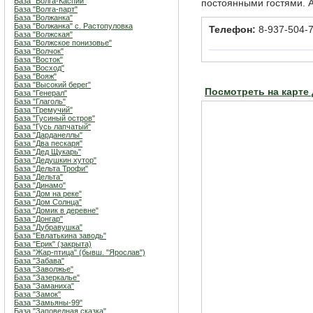
База "Волга-Каспий"
постоянными гостями.
База "Волга-парт"
База "Волжанка"
База "Волжанка" с. Растопуловка
Телефон:
8-937-504-
База "Волжская"
База "Волжское понизовье"
База "Волчок"
База "Восток"
База "Восход"
База "Вояж"
База "Высокий берег"
Посмотреть на карте
База "Генерал"
База "Глаголь"
База "Гремучий"
База "Гусиный остров"
База "Гусь лапчатый"
База "Дарданеллы"
База "Два пескаря"
База "Дед Щукарь"
База "Дедушкин хутор"
База "Дельта Трофи"
База "Дельта"
База "Динамо"
База "Дом на реке"
База "Дом Солнца"
База "Домик в деревне"
База "Донгар"
База "Дубравушка"
База "Евлатькина заводь"
База "Ерик" (закрыта)
База "Жар-птица" (бывш. "Ярослав")
База "Забава"
База "Заволжье"
База "Зазеркалье"
База "Заманиха"
База "Замок"
База "Замьяны-99"
База "Заповедная сказка"