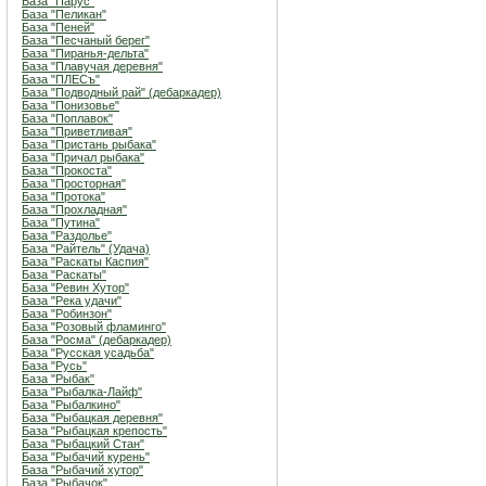
База "Парус"
База "Пеликан"
База "Пеней"
База "Песчаный берег"
База "Пиранья-дельта"
База "Плавучая деревня"
База "ПЛЕСъ"
База "Подводный рай" (дебаркадер)
База "Понизовье"
База "Поплавок"
База "Приветливая"
База "Пристань рыбака"
База "Причал рыбака"
База "Прокоста"
База "Просторная"
База "Протока"
База "Прохладная"
База "Путина"
База "Раздолье"
База "Райтель" (Удача)
База "Раскаты Каспия"
База "Раскаты"
База "Ревин Хутор"
База "Река удачи"
База "Робинзон"
База "Розовый фламинго"
База "Росма" (дебаркадер)
База "Русская усадьба"
База "Русь"
База "Рыбак"
База "Рыбалка-Лайф"
База "Рыбалкино"
База "Рыбацкая деревня"
База "Рыбацкая крепость"
База "Рыбацкий Стан"
База "Рыбачий курень"
База "Рыбачий хутор"
База "Рыбачок"