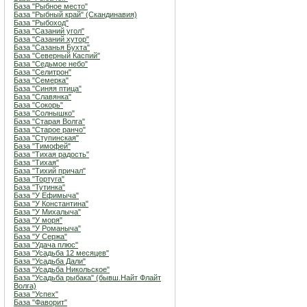
База "Рыбное место"
База "Рыбный край" (Скандинавия)
База "Рыбоход"
База "Сазаний угол"
База "Сазаний хутор"
База "Сазанья Бухта"
База "Северный Каспий"
База "Седьмое небо"
База "Селитрон"
База "Семерка"
База "Синяя птица"
База "Славянка"
База "Сокорь"
База "Солнышко"
База "Старая Волга"
База "Старое ранчо"
База "Ступинская"
База "Тимофей"
База "Тихая радость"
База "Тихая"
База "Тихий причал"
База "Тортуга"
База "Тутинка"
База "У Ефимыча"
База "У Константина"
База "У Михалыча"
База "У моря"
База "У Романыча"
База "У Сержа"
База "Удача плюс"
База "Усадьба 12 месяцев"
База "Усадьба Дали"
База "Усадьба Никольское"
База "Усадьба рыбака" (бывш.Найт Флайт
Волга)
База "Успех"
База "Фаворит"