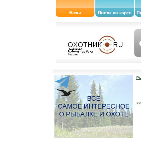
Базы
Поиск по карте
П
Ры
<<