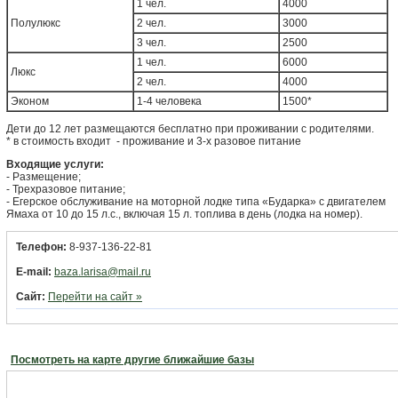
1 чел.
4000
Полулюкс
2 чел.
3000
3 чел.
2500
1 чел.
6000
Люкс
2 чел.
4000
Эконом
1-4 человека
1500*
Дети до 12 лет размещаются бесплатно при проживании с родителями.
* в стоимость входит - проживание и 3-х разовое питание
Входящие услуги:
- Размещение;
- Трехразовое питание;
- Егерское обслуживание на моторной лодке типа «Бударка» с двигателем
Ямаха от 10 до 15 л.с., включая 15 л. топлива в день (лодка на номер).
Телефон:
8-937-136-22-81
E-mail:
baza.larisa@mail.ru
Сайт:
Перейти на сайт »
Посмотреть на карте другие ближайшие базы