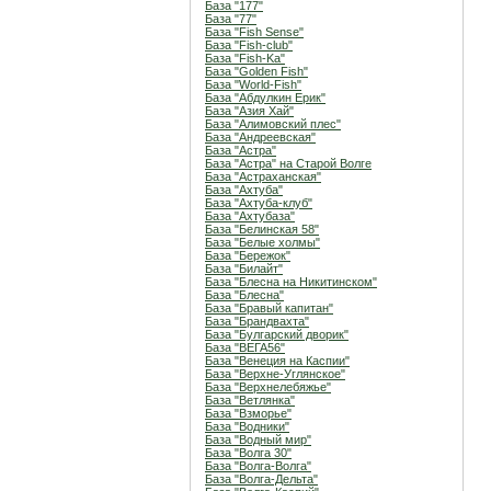
База "177"
База "77"
База "Fish Sense"
База "Fish-club"
База "Fish-Ka"
База "Golden Fish"
База "World-Fish"
База "Абдулкин Ерик"
База "Азия Хай"
База "Алимовский плес"
База "Андреевская"
База "Астра"
База "Астра" на Старой Волге
База "Астраханская"
База "Ахтуба"
База "Ахтуба-клуб"
База "Ахтубаза"
База "Белинская 58"
База "Белые холмы"
База "Бережок"
База "Билайт"
База "Блесна на Никитинском"
База "Блесна"
База "Бравый капитан"
База "Брандвахта"
База "Булгарский дворик"
База "ВЕГА56"
База "Венеция на Каспии"
База "Верхне-Углянское"
База "Верхнелебяжье"
База "Ветлянка"
База "Взморье"
База "Водники"
База "Водный мир"
База "Волга 30"
База "Волга-Волга"
База "Волга-Дельта"