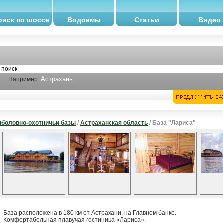
оиск по шоссе
Водоемы
Статьи
Видео
Астрахань
Например:
боловно-охотничьи базы
/
Астраханская область
/ База "Лариса"
База расположена в 180 км от Астрахани, на Главном банке.
Комфортабельная плавучая гостиница «Лариса».