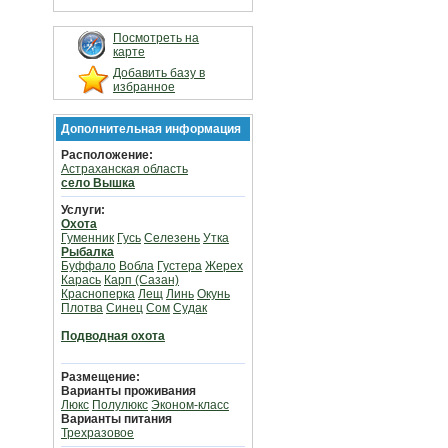
Посмотреть на
карте
Добавить базу в
избранное
Дополнительная информация
Расположение:
Астраханская область
село Вышка
Услуги:
Охота
Гуменник
Гусь
Селезень
Утка
Рыбалка
Буффало
Вобла
Густера
Жерех
Карась
Карп (Сазан)
Красноперка
Лещ
Линь
Окунь
Плотва
Синец
Сом
Судак
Подводная охота
Размещение:
Варианты проживания
Люкс
Полулюкс
Эконом-класс
Варианты питания
Трехразовое