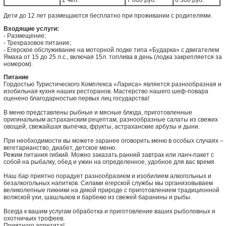
2 чел.
7 800 руб.
6 300 руб.
Дети до 12 лет размещаются бесплатно при проживании с родителями.
Входящие услуги:
- Размещение;
- Трехразовое питание;
- Егерское обслуживание на моторной лодке типа «Бударка» с двигателем
Ямаха от 15 до 25 л.с., включая 15л. топлива в день (лодка закрепляется за
номером).
Питание
Гордостью Туристического Комплекса «Лариса» является разнообразная и
изобильная кухня наших ресторанов. Мастерство нашего шеф-повара
оценено благодарностью первых лиц государства!
В меню представлены рыбные и мясные блюда, приготовленные
оригинальным астраханским рецептам, разнообразные салаты из свежих
овощей, свежайшая выпечка, фрукты, астраханские арбузы и дыни.
При необходимости вы можете заранее оговорить меню в особых случаях –
вегетарианство, диабет, детское меню.
Режим питания гибкий. Можно заказать ранний завтрак или ланч-пакет с
собой на рыбалку, обед и ужин на определенное, удобное для вас время.
Наш бар приятно порадует разнообразием и изобилием алкогольных и
безалкогольных напитков. Силами егерской службы мы организовываем
великолепные пикники на дикой природе с приготовлением традиционной
волжской ухи, шашлыков и барбекю из свежей баранины и рыбы.
Всегда к вашим услугам обработка и приготовление ваших рыболовных и
охотничьих трофеев.
Приятного аппетита!