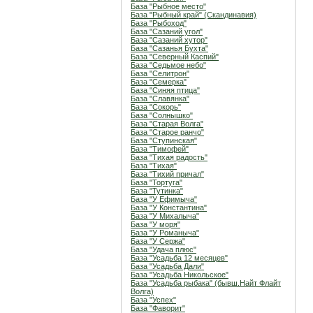
База "Рыбное место"
База "Рыбный край" (Скандинавия)
База "Рыбоход"
База "Сазаний угол"
База "Сазаний хутор"
База "Сазанья Бухта"
База "Северный Каспий"
База "Седьмое небо"
База "Селитрон"
База "Семерка"
База "Синяя птица"
База "Славянка"
База "Сокорь"
База "Солнышко"
База "Старая Волга"
База "Старое ранчо"
База "Ступинская"
База "Тимофей"
База "Тихая радость"
База "Тихая"
База "Тихий причал"
База "Тортуга"
База "Тутинка"
База "У Ефимыча"
База "У Константина"
База "У Михалыча"
База "У моря"
База "У Романыча"
База "У Сержа"
База "Удача плюс"
База "Усадьба 12 месяцев"
База "Усадьба Дали"
База "Усадьба Никольское"
База "Усадьба рыбака" (бывш.Найт Флайт
Волга)
База "Успех"
База "Фаворит"