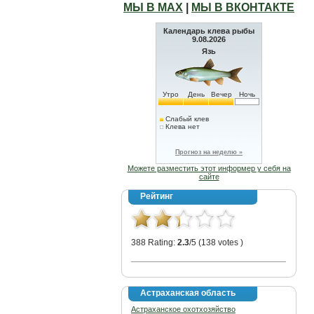
МЫ В МАХ
|
МЫ В ВКОНТАКТЕ
Календарь клева рыбы
9.08.2026
Язь
Утро
День
Вечер
Ночь
Слабый клев
Клева нет
Прогноз на неделю »
Можете разместить этот информер у себя на
сайте
Рейтинг
388 Rating:
2.3
/5 (138 votes )
Астраханская область
Астраханское охотхозяйство