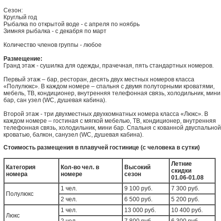
Сезон:
Круглый год
Рыбалка по открытой воде - с апреля по ноябрь
Зимняя рыбалка - с декабря по март
Количество членов группы - любое
Размещение:
Гранд этаж - сушилка для одежды, прачечная, пять стандартных номеров.
Первый этаж – бар, ресторан, десять двух местных номеров класса
«Полулюкс». В каждом номере – спальня с двумя полуторными кроватями,
мебель, ТВ, кондиционер, внутренняя телефонная связь, холодильник, мини
бар, сан узел (WC, душевая кабина).
Второй этаж - три двухместных двухкомнатных номера класса «Люкс». В
каждом номере – гостиная с мягкой мебелью, ТВ, кондиционер, внутренняя
телефонная связь, холодильник, мини бар. Спальня с кованной двуспальной
кроватью, балкон, санузел (WC, душевая кабина).
Стоимость размещения в плавучей гостинице (с человека в сутки)
Летние
Категория
Кол-во чел. в
Высокий
скидки
номера
номере
сезон
01.06-01.08
1 чел.
9 100 руб.
7 300 руб.
Полулюкс
2 чел.
6 500 руб.
5 200 руб.
1 чел.
13 000 руб.
10 400 руб.
Люкс