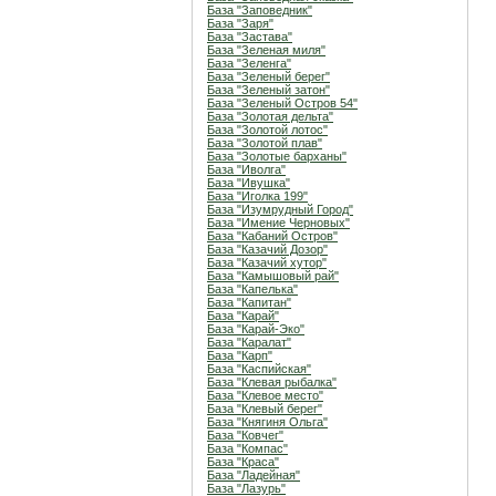
База "Заповедник"
База "Заря"
База "Застава"
База "Зеленая миля"
База "Зеленга"
База "Зеленый берег"
База "Зеленый затон"
База "Зеленый Остров 54"
База "Золотая дельта"
База "Золотой лотос"
База "Золотой плав"
База "Золотые барханы"
База "Иволга"
База "Ивушка"
База "Иголка 199"
База "Изумрудный Город"
База "Имение Черновых"
База "Кабаний Остров"
База "Казачий Дозор"
База "Казачий хутор"
База "Камышовый рай"
База "Капелька"
База "Капитан"
База "Карай"
База "Карай-Эко"
База "Каралат"
База "Карп"
База "Каспийская"
База "Клевая рыбалка"
База "Клевое место"
База "Клевый берег"
База "Княгиня Ольга"
База "Ковчег"
База "Компас"
База "Краса"
База "Ладейная"
База "Лазурь"