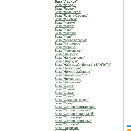
База "Лариса"
База "Лебедь"
База "Лесная"
База "Лиманская"
База "Лукича-Серова"
База "Луневка"
База "Магнум"
База "Макар"
База "Маки"
База "Маково"
База "Маяк"
База "Место встречи"
База "Митричево"
База "Моряна"
База "Московская"
База "На Волгу"
База "На Калиновке"
База "Надежда"
База "Найт Флайт Дельта" (ЗАКРЫТА)
База "Нерестина"
База "Нижнее Займище"
База "Никольский Яр"
База "Никольское"
База "Новинская"
База "Оазис"
База "Олимп"
База "Ольга"
База "Орлан"
База "Орлиное гнездо"
База "Осетр"
База "Остров Капитанский"
База "Остров Колочный"
База "Остров Тепленький"
База "Остров тур"
База "Остров Школьный"
База "Островок"
База "Партизан"