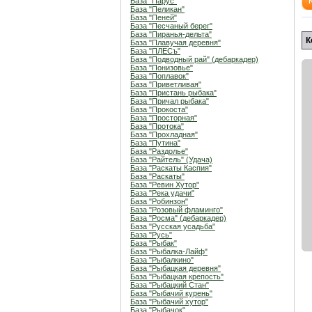
База "Парус"
База "Пеликан"
База "Пеней"
База "Песчаный берег"
База "Пиранья-дельта"
К
База "Плавучая деревня"
База "ПЛЕСъ"
База "Подводный рай" (дебаркадер)
База "Понизовье"
База "Поплавок"
База "Приветливая"
База "Пристань рыбака"
База "Причал рыбака"
База "Прокоста"
База "Просторная"
База "Протока"
База "Прохладная"
База "Путина"
База "Раздолье"
База "Райтель" (Удача)
База "Раскаты Каспия"
База "Раскаты"
База "Ревин Хутор"
База "Река удачи"
База "Робинзон"
База "Розовый фламинго"
База "Росма" (дебаркадер)
База "Русская усадьба"
База "Русь"
База "Рыбак"
База "Рыбалка-Лайф"
База "Рыбалкино"
База "Рыбацкая деревня"
База "Рыбацкая крепость"
База "Рыбацкий Стан"
База "Рыбачий курень"
База "Рыбачий хутор"
База "Рыбачок"