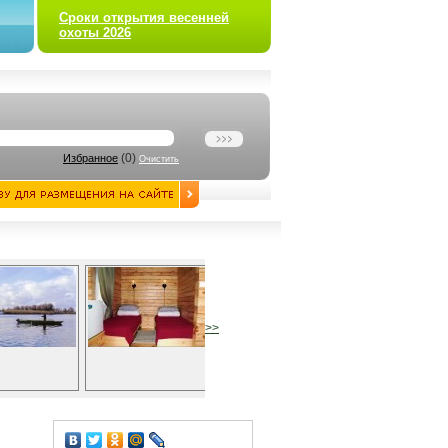
Сроки открытия весенней
охоты 2026
(
0
)
Избранное
Очистить
>>