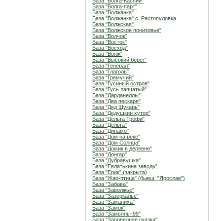
База "Волга-Каспий"
База "Волга-парт"
База "Волжанка"
База "Волжанка" с. Растопуловка
База "Волжская"
База "Волжское понизовье"
База "Волчок"
База "Восток"
База "Восход"
База "Вояж"
База "Высокий берег"
База "Генерал"
База "Глаголь"
База "Гремучий"
База "Гусиный остров"
База "Гусь лапчатый"
База "Дарданеллы"
База "Два пескаря"
База "Дед Щукарь"
База "Дедушкин хутор"
База "Дельта Трофи"
База "Дельта"
База "Динамо"
База "Дом на реке"
База "Дом Солнца"
База "Домик в деревне"
База "Донгар"
База "Дубравушка"
База "Евлатькина заводь"
База "Ерик" (закрыта)
База "Жар-птица" (бывш. "Ярослав")
База "Забава"
База "Заволжье"
База "Зазеркалье"
База "Заманиха"
База "Замок"
База "Замьяны-99"
База "Заповедная сказка"