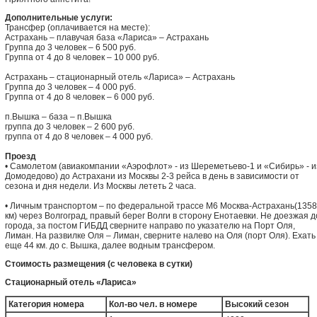
Дополнительные услуги:
Трансфер (оплачивается на месте):
Астрахань – плавучая база «Лариса» – Астрахань
Группа до 3 человек – 6 500 руб.
Группа от 4 до 8 человек – 10 000 руб.
Астрахань – стационарный отель «Лариса» – Астрахань
Группа до 3 человек – 4 000 руб.
Группа от 4 до 8 человек – 6 000 руб.
п.Вышка – база – п.Вышка
группа до 3 человек – 2 600 руб.
группа от 4 до 8 человек – 4 000 руб.
Проезд
• Cамолетом (авиакомпании «Аэрофлот» - из Шереметьево-1 и «Сибирь» - и
Домодедово) до Астрахани из Москвы 2-3 рейса в день в зависимости от
сезона и дня недели. Из Москвы лететь 2 часа.
• Личным транспортом – по федеральной трассе М6 Москва-Астрахань(1358
км) через Волгоград, правый берег Волги в сторону Енотаевки. Не доезжая д
города, за постом ГИБДД сверните направо по указателю на Порт Оля,
Лиман. На развилке Оля – Лиман, сверните налево на Оля (порт Оля). Ехать
еще 44 км. до с. Вышка, далее водным трансфером.
Стоимость размещения (с человека в сутки)
Стационарный отель «Лариса»
Категория номера
Кол-во чел. в номере
Высокий сезон