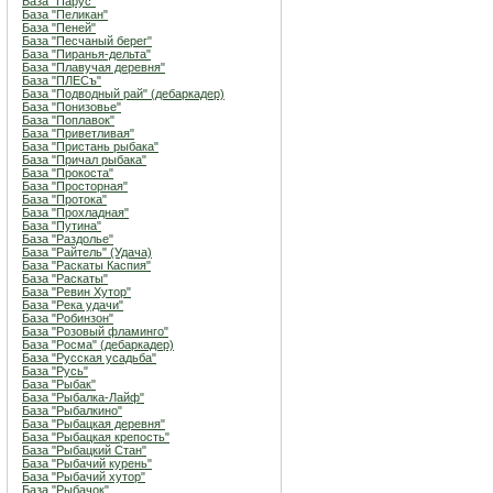
База "Парус"
База "Пеликан"
База "Пеней"
База "Песчаный берег"
База "Пиранья-дельта"
База "Плавучая деревня"
База "ПЛЕСъ"
База "Подводный рай" (дебаркадер)
База "Понизовье"
База "Поплавок"
База "Приветливая"
База "Пристань рыбака"
База "Причал рыбака"
База "Прокоста"
База "Просторная"
База "Протока"
База "Прохладная"
База "Путина"
База "Раздолье"
База "Райтель" (Удача)
База "Раскаты Каспия"
База "Раскаты"
База "Ревин Хутор"
База "Река удачи"
База "Робинзон"
База "Розовый фламинго"
База "Росма" (дебаркадер)
База "Русская усадьба"
База "Русь"
База "Рыбак"
База "Рыбалка-Лайф"
База "Рыбалкино"
База "Рыбацкая деревня"
База "Рыбацкая крепость"
База "Рыбацкий Стан"
База "Рыбачий курень"
База "Рыбачий хутор"
База "Рыбачок"