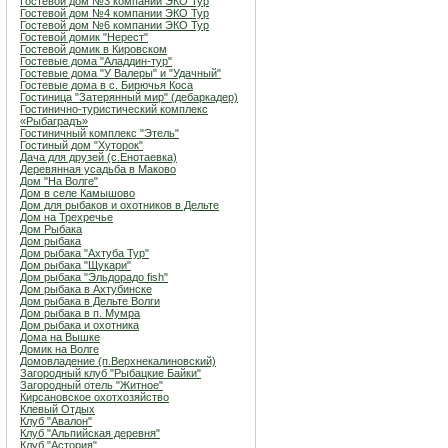
Гостевой дом №3 компании ЭКО Тур
Гостевой дом №4 компании ЭКО Тур
Гостевой дом №6 компании ЭКО Тур
Гостевой домик "Нерест"
Гостевой домик в Кировском
Гостевые дома "Аладдин-тур"
Гостевые дома "У Валеры" и "Удачный"
Гостевые дома в с. Бирючья Коса
Гостиница "Затерянный мир" (дебаркадер)
Гостинично-туристический комплекс
«Рыбаградъ»
Гостиничный комплекс "Этель"
Гостиный дом "Хуторок"
Дача для друзей (с.Енотаевка)
Деревянная усадьба в Маково
Дом "На Волге"
Дом в селе Камышово
Дом для рыбаков и охотников в Дельте
Дом на Трехречье
Дом Рыбака
Дом рыбака
Дом рыбака "Ахтуба Тур"
Дом рыбака "Щукари"
Дом рыбака "Эльдорадо fish"
Дом рыбака в Ахтубинске
Дом рыбака в Дельте Волги
Дом рыбака в п. Мумра
Дом рыбака и охотника
Дома на Вышке
Домик на Волге
Домовладение (п.Верхнекалиновский)
Загородный клуб "Рыбацкие Байки"
Загородный отель "Житное"
Кирсановское охотхозяйство
Клевый Отдых
Клуб "Авалон"
Клуб "Альпийская деревня"
Клуб "Астория"