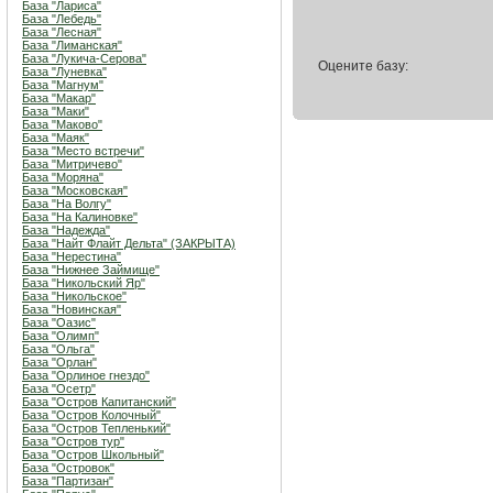
База "Лариса"
База "Лебедь"
База "Лесная"
База "Лиманская"
База "Лукича-Серова"
Оцените базу:
База "Луневка"
База "Магнум"
База "Макар"
База "Маки"
База "Маково"
База "Маяк"
База "Место встречи"
База "Митричево"
База "Моряна"
База "Московская"
База "На Волгу"
База "На Калиновке"
База "Надежда"
База "Найт Флайт Дельта" (ЗАКРЫТА)
База "Нерестина"
База "Нижнее Займище"
База "Никольский Яр"
База "Никольское"
База "Новинская"
База "Оазис"
База "Олимп"
База "Ольга"
База "Орлан"
База "Орлиное гнездо"
База "Осетр"
База "Остров Капитанский"
База "Остров Колочный"
База "Остров Тепленький"
База "Остров тур"
База "Остров Школьный"
База "Островок"
База "Партизан"