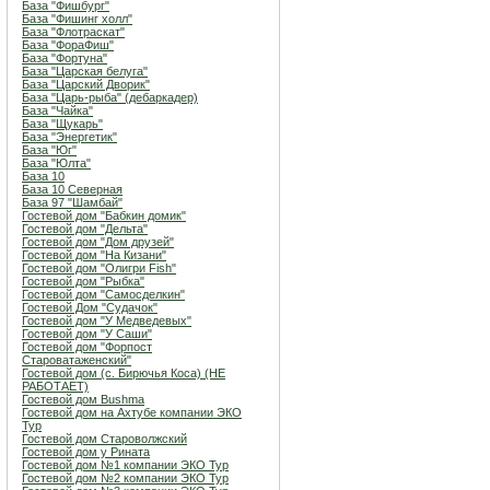
База "Фишбург"
База "Фишинг холл"
База "Флотраскат"
База "ФораФиш"
База "Фортуна"
База "Царская белуга"
База "Царский Дворик"
База "Царь-рыба" (дебаркадер)
База "Чайка"
База "Щукарь"
База "Энергетик"
База "Юг"
База "Юлта"
База 10
База 10 Северная
База 97 "Шамбай"
Гостевой дом "Бабкин домик"
Гостевой дом "Дельта"
Гостевой дом "Дом друзей"
Гостевой дом "На Кизани"
Гостевой дом "Олигри Fish"
Гостевой дом "Рыбка"
Гостевой дом "Самосделкин"
Гостевой Дом "Судачок"
Гостевой дом "У Медведевых"
Гостевой дом "У Саши"
Гостевой дом "Форпост
Староватаженский"
Гостевой дом (с. Бирючья Коса) (НЕ
РАБОТАЕТ)
Гостевой дом Bushma
Гостевой дом на Ахтубе компании ЭКО
Тур
Гостевой дом Староволжский
Гостевой дом у Рината
Гостевой дом №1 компании ЭКО Тур
Гостевой дом №2 компании ЭКО Тур