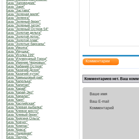
База "Заповедник"
База "Заря"
База "Застава"
База "Зеленая миля"
База "Зеленга"
База "Зеленый берег"
База "Зеленый затон"
База "Зеленый Остров 54"
База "Золотая дельта"
База "Золотой лотос"
База "Золотой плав"
База "Золотые барханы"
База "Иволга"
База "Ивушка"
База "Иголка 199"
База "Изумрудный Город"
Комментарии
База "Имение Черновых"
База "Кабаний Остров"
База "Казачий Дозор"
База "Казачий хутор"
База "Камышовый рай"
Комментариев нет. Ваш комм
База "Капелька"
База "Капитан"
База "Карай"
База "Карай-Эко"
Ваше имя
База "Каралат"
База "Карп"
Ваш E-mail
База "Каспийская"
База "Клевая рыбалка"
Комментарий
База "Клевое место"
База "Клевый берег"
База "Княгиня Ольга"
База "Ковчег"
База "Компас"
База "Краса"
База "Ладейная"
База "Лазурь"