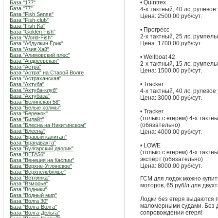
• Quintrex
База "177"
База "77"
4-х тактный, 40 лс, рулевое
База "Fish Sense"
Цена: 2500.00 руб/сут.
База "Fish-club"
База "Fish-Ka"
• Прогресс
База "Golden Fish"
2-х тактный, 25 лс, румпель
База "World-Fish"
Цена: 1700.00 руб/сут.
База "Абдулкин Ерик"
База "Азия Хай"
База "Алимовский плес"
• Wellboat 42
База "Андреевская"
2-х тактный, 15 лс, румпель
База "Астра"
Цена: 1500.00 руб/сут.
База "Астра" на Старой Волге
База "Астраханская"
• Tracker
База "Ахтуба"
База "Ахтуба-клуб"
4-х тактный, 40 лс, рулевое
База "Ахтубаза"
Цена: 3000.00 руб/сут.
База "Белинская 58"
База "Белые холмы"
• Tracker
База "Бережок"
(только с егерем) 4-х тактн
База "Билайт"
(обязательно)
База "Блесна на Никитинском"
База "Блесна"
Цена: 4000.00 руб/сут.
База "Бравый капитан"
База "Брандвахта"
• LOWE
База "Булгарский дворик"
(только с егерем) 4-х тактн
База "ВЕГА56"
эксперт (обязательно)
База "Венеция на Каспии"
Цена: 8000.00 руб/сут.
База "Верхне-Углянское"
База "Верхнелебяжье"
База "Ветлянка"
ГСМ для лодок можно купить
База "Взморье"
моторов, 65 руб/л для двух
База "Водники"
База "Водный мир"
Лодки без егеря выдаются 
База "Волга 30"
маломерными судами. Без д
База "Волга-Волга"
сопровождении егеря!
База "Волга-Дельта"