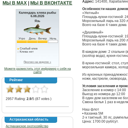
Адрес:
141400, Харабалинс
МЫ В МАХ
|
МЫ В ВКОНТАКТЕ
Особенности наших домов
Календарь клева рыбы
«Уютный»
6.08.2026
Площадь кухни-гостиной: 24
Морозильный ларь на 320 л
Язь
Всего на базе 4 таких дома
«Душевный»
Площадь кухни-гостиной: 19
Утро
День
Вечер
Ночь
Морозильный ларь на 200 л
Всего на базе 4 таких дома
Слабый клев
В каждом доме: 2 спальни (
Клева нет
(хол/гор вода), кухня-гости
Прогноз на неделю »
В кухне-гостиной: стол, сту
морозильная камера, холод
Можете разместить этот информер у себя на
сайте
Из кухонных принадлежносте
ножи, кастрюли, сковорода,
Рейтинг
Условия заселения и прож
Заселение в номер с 14:00
Выезд из номера до 12:00
В один дом заселяем не бол
2957 Rating:
2.9
/5 (87 votes )
Смена белья 1 раз в недел
Наш флот
• Казанка 5М
2-х тактный, 30 лс, румпель
Астраханская область
Цена: 1700.00 руб/сут.
Астраханское охотхозяйство