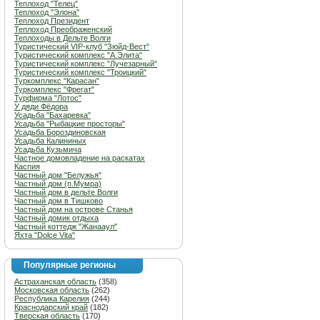
Теплоход "Телец"
Теплоход "Элона"
Теплоход Президент
Теплоход Преображенский
Теплоходы в Дельте Волги
Туристический VIP-клуб "Зюйд-Вест"
Туристический комплекс "А.Элита"
Туристический комплекс "Лучезарный"
Туристический комплекс "Троицкий"
Туркомплекс "Карасан"
Туркомплекс "Фрегат"
Турфирма "Лотос"
У дяди Фёдора
Усадьба "Бахаревка"
Усадьба "Рыбацкие просторы"
Усадьба Бороздиновская
Усадьба Калининых
Усадьба Кузьмича
Частное домовладение на раскатах
Каспия
Частный дом "Белужья"
Частный дом (п.Мумра)
Частный дом в дельте Волги
Частный дом в Тишково
Частный дом на острове Станья
Частный домик отдыха
Частный коттедж "Жанааул"
Яхта "Dolce Vita"
Популярные регионы
Астраханская область
(358)
Московская область
(262)
Республика Карелия
(244)
Краснодарский край
(182)
Тверская область
(170)