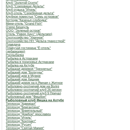
Клуб "Золотой Осетр"
Клуб "Сокровище Дельты"
Клуб отдыха "Итиль"
Клуб-отель "Серебряная дельта"
Клубное поместье "Семь островов"
Коттедж "Казачья слободка"
Мини-отель "Grand Fish"
Озеро Бешкуль
ООО "Зеленый остров"
Отель "Ривер Хаус" (Дельтаро)
Охотхозяйство "Удачное"
Охотхозяйство НП "Дельта-трансстрой"
Плавдача
Плавучая гостиница "Ё-отель"
(дебаркадер)
Росрыбалка
Рыбалка в Астрахани
Рыбалка в понизовье Астрахани
Рыбалка на Ахтубе
Рыбацкая деревня "Трехречье"
Рыбацкий дом "Болхуны"
Рыбацкий дом в Мумре
Рыбацкий дом Хищник
Рыбацкий домик на р.Ямная с.Житное
Рыболовно-охотничий дом на Волге
Рыболовно-охотничий клуб 26 регион
Рыболовно-охотничий клуб 9 Причал
Рыболовный дом "Фишбон"
Рыболовный клуб Фишка на Ахтубе
Теплоход "Адмирал"
Теплоход "Бригантина"
Теплоход "Влиятельный"
Теплоход "ДомКор" ярославец
Теплоход "Итиль"
Теплоход "Контракт"
Теплоход "Русич"
Теплоход "Святая Мария"