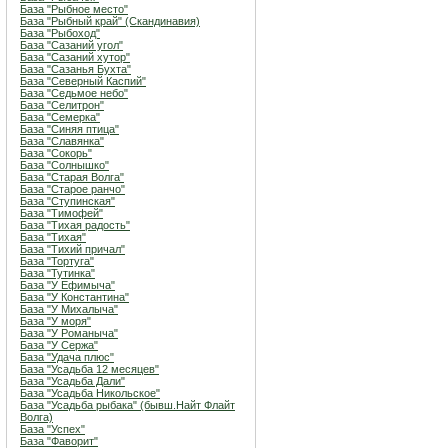
База "Рыбное место"
База "Рыбный край" (Скандинавия)
База "Рыбоход"
База "Сазаний угол"
База "Сазаний хутор"
База "Сазанья Бухта"
База "Северный Каспий"
База "Седьмое небо"
База "Селитрон"
База "Семерка"
База "Синяя птица"
База "Славянка"
База "Сокорь"
База "Солнышко"
База "Старая Волга"
База "Старое ранчо"
База "Ступинская"
База "Тимофей"
База "Тихая радость"
База "Тихая"
База "Тихий причал"
База "Тортуга"
База "Тутинка"
База "У Ефимыча"
База "У Константина"
База "У Михалыча"
База "У моря"
База "У Романыча"
База "У Сержа"
База "Удача плюс"
База "Усадьба 12 месяцев"
База "Усадьба Дали"
База "Усадьба Никольское"
База "Усадьба рыбака" (бывш.Найт Флайт
Волга)
База "Успех"
База "Фаворит"