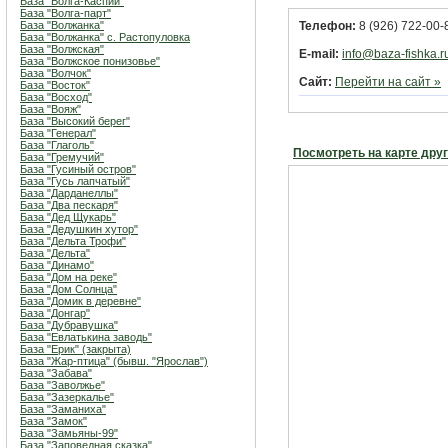
База "Волга-Каспий"
База "Волга-парт"
База "Волжанка"
Телефон:
8 (926) 722-00-8
База "Волжанка" с. Растопуловка
База "Волжская"
E-mail:
info@baza-fishka.r
База "Волжское понизовье"
База "Волчок"
Сайт:
Перейти на сайт »
База "Восток"
База "Восход"
База "Вояж"
База "Высокий берег"
База "Генерал"
База "Глаголь"
Посмотреть на карте дру
База "Гремучий"
База "Гусиный остров"
База "Гусь лапчатый"
База "Дарданеллы"
База "Два пескаря"
База "Дед Щукарь"
База "Дедушкин хутор"
База "Дельта Трофи"
База "Дельта"
База "Динамо"
База "Дом на реке"
База "Дом Солнца"
База "Домик в деревне"
База "Донгар"
База "Дубравушка"
База "Евлатькина заводь"
База "Ерик" (закрыта)
База "Жар-птица" (бывш. "Ярослав")
База "Забава"
База "Заволжье"
База "Зазеркалье"
База "Заманиха"
База "Замок"
База "Замьяны-99"
База "Заповедная сказка"