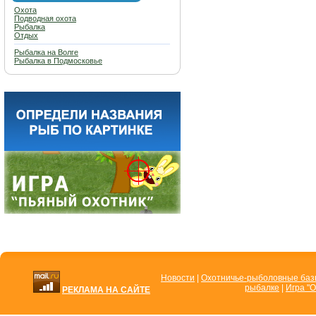
Охота
Подводная охота
Рыбалка
Отдых
Рыбалка на Волге
Рыбалка в Подмосковье
Новости
|
Охотничье-рыболовные ба
рыбалке
|
Игра "О
РЕКЛАМА НА САЙТЕ