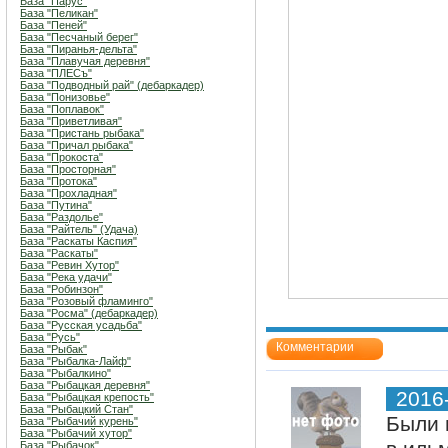
База "Парус"
База "Пеликан"
База "Пеней"
База "Песчаный берег"
База "Пиранья-дельта"
База "Плавучая деревня"
База "ПЛЕСъ"
База "Подводный рай" (дебаркадер)
База "Понизовье"
База "Поплавок"
База "Приветливая"
База "Пристань рыбака"
База "Причал рыбака"
База "Прокоста"
База "Просторная"
База "Протока"
База "Прохладная"
База "Путина"
База "Раздолье"
База "Райтель" (Удача)
База "Раскаты Каспия"
База "Раскаты"
База "Ревин Хутор"
База "Река удачи"
База "Робинзон"
База "Розовый фламинго"
База "Росма" (дебаркадер)
База "Русская усадьба"
База "Русь"
Комментарии
База "Рыбак"
База "Рыбалка-Лайф"
База "Рыбалкино"
База "Рыбацкая деревня"
2016
База "Рыбацкая крепость"
База "Рыбацкий Стан"
Были 
База "Рыбачий курень"
База "Рыбачий хутор"
База "Рыбачок"