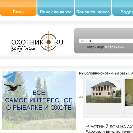
Базы
Поиск по карте
Поиск по шоссе
Водо
Астрахань
Например:
Рыболовно-охотничьи базы
/
<<
«ЧАСТНЫЙ ДОМ НА АХТУБ
Харабали вниз по течен