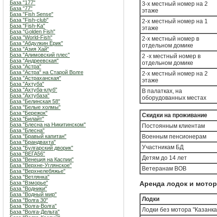
База "177"
3-х местный номер на 2
База "77"
этаже
База "Fish Sense"
База "Fish-club"
2-х местный номер на 1
База "Fish-Ka"
этаже
База "Golden Fish"
База "World-Fish"
2-х местный номер в
База "Абдулкин Ерик"
отдельном домике
База "Азия Хай"
База "Алимовский плес"
2 -х местный номер в
База "Андреевская"
отдельном домике
База "Астра"
База "Астра" на Старой Волге
2-х местный номер на 2
База "Астраханская"
этаже
База "Ахтуба"
База "Ахтуба-клуб"
В палатках, на
База "Ахтубаза"
оборудованных местах
База "Белинская 58"
База "Белые холмы"
База "Бережок"
Скидки на проживание
База "Билайт"
База "Блесна на Никитинском"
Постоянным клиентам
База "Блесна"
База "Бравый капитан"
Военным пенсионерам
База "Брандвахта"
Участникам БД
База "Булгарский дворик"
База "ВЕГА56"
Детям до 14 лет
База "Венеция на Каспии"
База "Верхне-Углянское"
Ветеранам ВОВ
База "Верхнелебяжье"
База "Ветлянка"
База "Взморье"
Аренда лодок и мото
База "Водники"
База "Водный мир"
Лодки
База "Волга 30"
База "Волга-Волга"
Лодки без мотора "Казанка
База "Волга-Дельта"