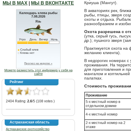
МЫ В МАХ
|
МЫ В ВКОНТАКТЕ
Криуша (Мангут).
В акваториях рек, ближ
Календарь клева рыбы
рыбы, птицы, зверя соз
7.08.2026
охоты и отдыха. Рыбалк
Язь
разнообразием и изоби
Охота разрешена с от
(утка, серый гусь, лысух
Утро
День
Вечер
Ночь
др.); пушного зверя (за
Практикуется охота на 
Слабый клев
желанию клиента).
Клева нет
В недорогих номерах с 
Прогноз на неделю »
проживания. На террит
для приготовления и пр
Можете разместить этот информер у себя на
мангалом и коптильней 
сайте
палатках.
Рейтинг
Стоимость проживания 
Проживание
2404 Rating:
2.6
/5 (108 votes )
5-х местный номер в
отдельном домике
4-х местный номер
Астраханская область
2-х местный номер на 2
этаже
Астраханское охотхозяйство