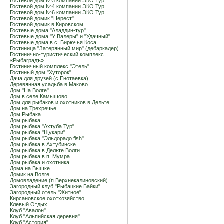
Гостевой дом №3 компании ЭКО Тур
Гостевой дом №4 компании ЭКО Тур
Гостевой дом №6 компании ЭКО Тур
Гостевой домик "Нерест"
Гостевой домик в Кировском
Гостевые дома "Аладдин-тур"
Гостевые дома "У Валеры" и "Удачный"
Гостевые дома в с. Бирючья Коса
Гостиница "Затерянный мир" (дебаркадер)
Гостинично-туристический комплекс
«Рыбаградъ»
Гостиничный комплекс "Этель"
Гостиный дом "Хуторок"
Дача для друзей (с.Енотаевка)
Деревянная усадьба в Маково
Дом "На Волге"
Дом в селе Камышово
Дом для рыбаков и охотников в Дельте
Дом на Трехречье
Дом Рыбака
Дом рыбака
Дом рыбака "Ахтуба Тур"
Дом рыбака "Щукари"
Дом рыбака "Эльдорадо fish"
Дом рыбака в Ахтубинске
Дом рыбака в Дельте Волги
Дом рыбака в п. Мумра
Дом рыбака и охотника
Дома на Вышке
Домик на Волге
Домовладение (п.Верхнекалиновский)
Загородный клуб "Рыбацкие Байки"
Загородный отель "Житное"
Кирсановское охотхозяйство
Клевый Отдых
Клуб "Авалон"
Клуб "Альпийская деревня"
Клуб "Астория"