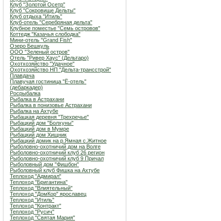
Клуб "Золотой Осетр"
Клуб "Сокровище Дельты"
Клуб отдыха "Итиль"
Клуб-отель "Серебряная дельта"
Клубное поместье "Семь островов"
Коттедж "Казачья слободка"
Мини-отель "Grand Fish"
Озеро Бешкуль
ООО "Зеленый остров"
Отель "Ривер Хаус" (Дельтаро)
Охотхозяйство "Удачное"
Охотхозяйство НП "Дельта-трансстрой"
Плавдача
Плавучая гостиница "Ё-отель"
(дебаркадер)
Росрыбалка
Рыбалка в Астрахани
Рыбалка в понизовье Астрахани
Рыбалка на Ахтубе
Рыбацкая деревня "Трехречье"
Рыбацкий дом "Болхуны"
Рыбацкий дом в Мумре
Рыбацкий дом Хищник
Рыбацкий домик на р.Ямная с.Житное
Рыболовно-охотничий дом на Волге
Рыболовно-охотничий клуб 26 регион
Рыболовно-охотничий клуб 9 Причал
Рыболовный дом "Фишбон"
Рыболовный клуб Фишка на Ахтубе
Теплоход "Адмирал"
Теплоход "Бригантина"
Теплоход "Влиятельный"
Теплоход "ДомКор" ярославец
Теплоход "Итиль"
Теплоход "Контракт"
Теплоход "Русич"
Теплоход "Святая Мария"