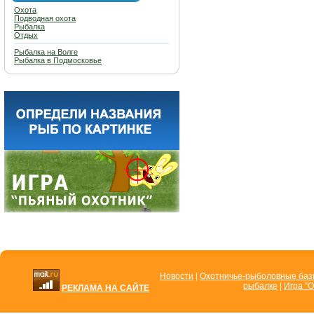
Охота
Подводная охота
Рыбалка
Отдых
Рыбалка на Волге
Рыбалка в Подмосковье
Новости
|
Охотничье-рыболовные ба
рыбалке
|
Игра "О
РЕКЛАМА НА САЙТЕ