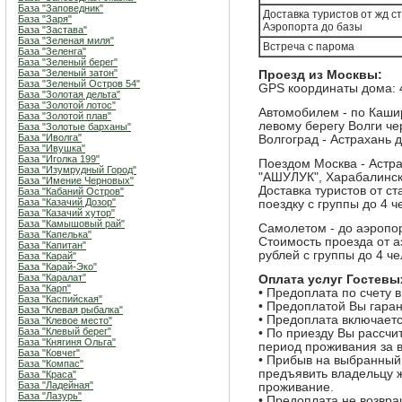
База "Заповедник"
Доставка туристов от жд с
База "Заря"
Аэропорта до базы
База "Застава"
База "Зеленая миля"
Встреча с парома
База "Зеленга"
База "Зеленый берег"
База "Зеленый затон"
Проезд из Москвы:
База "Зеленый Остров 54"
GPS координаты дома: 4
База "Золотая дельта"
База "Золотой лотос"
Автомобилем - по Каши
База "Золотой плав"
левому берегу Волги че
База "Золотые барханы"
База "Иволга"
Волгоград - Астрахань 
База "Ивушка"
База "Иголка 199"
Поездом Москва - Астра
База "Изумрудный Город"
"АШУЛУК", Харабалинско
База "Имение Черновых"
Доставка туристов от ст
База "Кабаний Остров"
База "Казачий Дозор"
поездку с группы до 4 ч
База "Казачий хутор"
База "Камышовый рай"
Самолетом - до аэропорт
База "Капелька"
Стоимость проезда от а
База "Капитан"
рублей с группы до 4 че
База "Карай"
База "Карай-Эко"
База "Каралат"
Оплата услуг Гостевы
База "Карп"
• Предоплата по счету 
База "Каспийская"
• Предоплатой Вы гаран
База "Клевая рыбалка"
• Предоплата включаетс
База "Клевое место"
База "Клевый берег"
• По приезду Вы рассчи
База "Княгиня Ольга"
период проживания за 
База "Ковчег"
• Прибыв на выбранный
База "Компас"
предъявить владельцу ж
База "Краса"
База "Ладейная"
проживание.
База "Лазурь"
• Предоплата не возвра