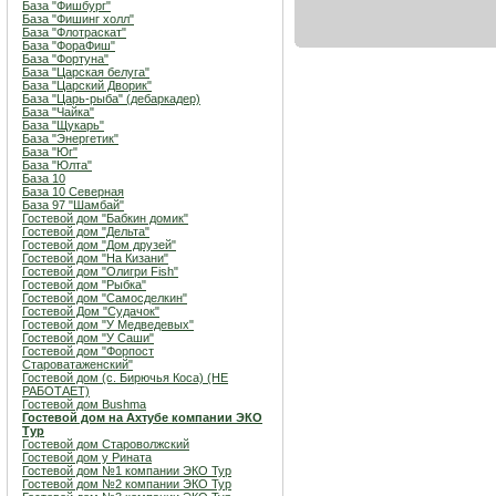
База "Фишбург"
База "Фишинг холл"
База "Флотраскат"
База "ФораФиш"
База "Фортуна"
База "Царская белуга"
База "Царский Дворик"
База "Царь-рыба" (дебаркадер)
База "Чайка"
База "Щукарь"
База "Энергетик"
База "Юг"
База "Юлта"
База 10
База 10 Северная
База 97 "Шамбай"
Гостевой дом "Бабкин домик"
Гостевой дом "Дельта"
Гостевой дом "Дом друзей"
Гостевой дом "На Кизани"
Гостевой дом "Олигри Fish"
Гостевой дом "Рыбка"
Гостевой дом "Самосделкин"
Гостевой Дом "Судачок"
Гостевой дом "У Медведевых"
Гостевой дом "У Саши"
Гостевой дом "Форпост
Староватаженский"
Гостевой дом (с. Бирючья Коса) (НЕ
РАБОТАЕТ)
Гостевой дом Bushma
Гостевой дом на Ахтубе компании ЭКО
Тур
Гостевой дом Староволжский
Гостевой дом у Рината
Гостевой дом №1 компании ЭКО Тур
Гостевой дом №2 компании ЭКО Тур