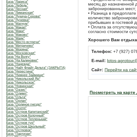
База "Лариса"
месяц до назначенной д
База "Лебедь"
забронированных мест;
База "Лесная"
База "Лиманская"
• Разница в предоплате
База "Лукича-Серова"
количество забронирова
База "Луневка"
прибывших в гостевой д
База "Магнум"
• Оплата за отсутству
База "Макар"
База "Маки"
согласно стоимости сут
База "Маково"
База "Маяк"
Хорошего Вам отдыха
База "Место встречи"
База "Митричево"
База "Моряна"
Телефон:
+7 (927) 07
База "Московская"
База "На Волгу"
База "На Калиновке"
E-mail:
lotos-agrotour
База "Надежда"
База "Найт Флайт Дельта" (ЗАКРЫТА)
Сайт:
Перейти на сай
База "Нерестина"
База "Нижнее Займище"
База "Никольский Яр"
База "Никольское"
База "Новинская"
База "Оазис"
Посмотреть на карте
База "Олимп"
База "Ольга"
База "Орлан"
База "Орлиное гнездо"
База "Осетр"
База "Остров Капитанский"
База "Остров Колочный"
База "Остров Тепленький"
База "Остров тур"
База "Остров Школьный"
База "Островок"
База "Партизан"