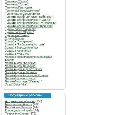
Теплоход "Телец"
Теплоход "Элона"
Теплоход Президент
Теплоход Преображенский
Теплоходы в Дельте Волги
Туристический VIP-клуб "Зюйд-Вест"
Туристический комплекс "А.Элита"
Туристический комплекс "Лучезарный"
Туристический комплекс "Троицкий"
Туркомплекс "Карасан"
Туркомплекс "Фрегат"
Турфирма "Лотос"
У дяди Фёдора
Усадьба "Бахаревка"
Усадьба "Рыбацкие просторы"
Усадьба Бороздиновская
Усадьба Калининых
Усадьба Кузьмича
Частное домовладение на раскатах
Каспия
Частный дом "Белужья"
Частный дом (п.Мумра)
Частный дом в дельте Волги
Частный дом в Тишково
Частный дом на острове Станья
Частный домик отдыха
Частный коттедж "Жанааул"
Яхта "Dolce Vita"
Популярные регионы
Астраханская область
(358)
Московская область
(262)
Республика Карелия
(244)
Краснодарский край
(182)
Тверская область
(170)