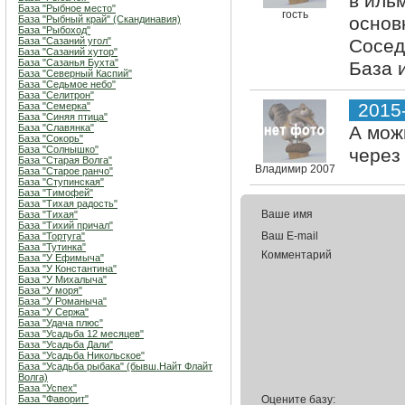
в ильм
База "Рыбное место"
гость
основ
База "Рыбный край" (Скандинавия)
База "Рыбоход"
База "Сазаний угол"
Сосед
База "Сазаний хутор"
База "Сазанья Бухта"
База 
База "Северный Каспий"
База "Седьмое небо"
База "Селитрон"
2015
База "Семерка"
База "Синяя птица"
База "Славянка"
А мож
База "Сокорь"
База "Солнышко"
через 
База "Старая Волга"
Владимир 2007
База "Старое ранчо"
База "Ступинская"
База "Тимофей"
База "Тихая радость"
Ваше имя
База "Тихая"
База "Тихий причал"
Ваш E-mail
База "Тортуга"
База "Тутинка"
Комментарий
База "У Ефимыча"
База "У Константина"
База "У Михалыча"
База "У моря"
База "У Романыча"
База "У Сержа"
База "Удача плюс"
База "Усадьба 12 месяцев"
База "Усадьба Дали"
База "Усадьба Никольское"
База "Усадьба рыбака" (бывш.Найт Флайт
Волга)
База "Успех"
База "Фаворит"
Оцените базу: