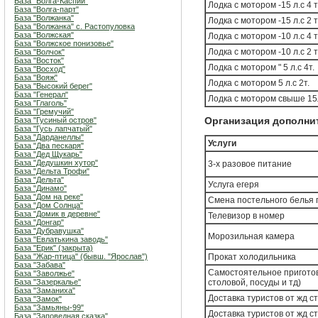
База "Волга-Каспий"
Лодка с мотором -15 л.с 4 т
База "Волга-парт"
База "Волжанка"
Лодка с мотором -15 л.с 2 т
База "Волжанка" с. Растопуловка
База "Волжская"
Лодка с мотором -10 л.с 4 т
База "Волжское понизовье"
Лодка с мотором -10 л.с 2 т
База "Волчок"
База "Восток"
Лодка с мотором " 5 л.с 4т.
База "Восход"
База "Вояж"
Лодка с мотором 5 л.с 2т.
База "Высокий берег"
База "Генерал"
Лодка с мотором свыше 15
База "Глаголь"
База "Гремучий"
База "Гусиный остров"
Организация дополни
База "Гусь лапчатый"
База "Дарданеллы"
Услуги
База "Два пескаря"
База "Дед Щукарь"
База "Дедушкин хутор"
3-х разовое питание
База "Дельта Трофи"
База "Дельта"
Услуга егеря
База "Динамо"
База "Дом на реке"
Смена постельного белья 
База "Дом Солнца"
База "Домик в деревне"
Телевизор в номер
База "Донгар"
База "Дубравушка"
Морозильная камера
База "Евлатькина заводь"
База "Ерик" (закрыта)
База "Жар-птица" (бывш. "Ярослав")
Прокат холодильника
База "Забава"
Самостоятельное приготов
База "Заволжье"
База "Зазеркалье"
столовой, посуды и тд)
База "Заманиха"
Доставка туристов от жд 
База "Замок"
База "Замьяны-99"
Доставка туристов от жд с
База "Заповедная сказка"