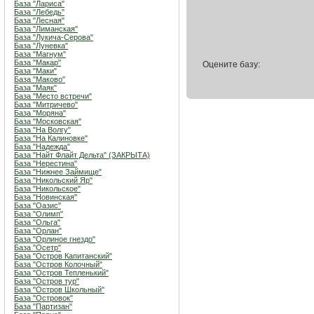
База "Лариса"
База "Лебедь"
База "Лесная"
База "Лиманская"
База "Лукича-Серова"
База "Луневка"
База "Магнум"
База "Макар"
Оцените базу:
База "Маки"
База "Маково"
База "Маяк"
База "Место встречи"
База "Митричево"
База "Моряна"
База "Московская"
База "На Волгу"
База "На Калиновке"
База "Надежда"
База "Найт Флайт Дельта" (ЗАКРЫТА)
База "Нерестина"
База "Нижнее Займище"
База "Никольский Яр"
База "Никольское"
База "Новинская"
База "Оазис"
База "Олимп"
База "Ольга"
База "Орлан"
База "Орлиное гнездо"
База "Осетр"
База "Остров Капитанский"
База "Остров Колочный"
База "Остров Тепленький"
База "Остров тур"
База "Остров Школьный"
База "Островок"
База "Партизан"