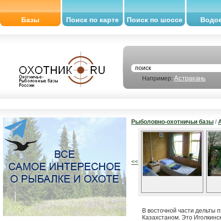
Базы
Поиск по карте
Поиск по шоссе
Водо
Астрахань
Например:
Рыболовно-охотничьи базы
/
<<
В восточной части дельты 
Казахстаном. Это Иголкинск