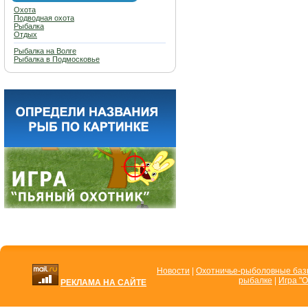
Охота
Подводная охота
Рыбалка
Отдых
Рыбалка на Волге
Рыбалка в Подмосковье
Новости
|
Охотничье-рыболовные ба
рыбалке
|
Игра "О
РЕКЛАМА НА САЙТЕ