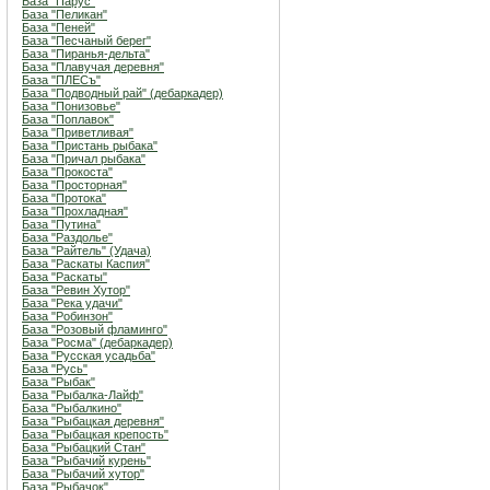
База "Парус"
База "Пеликан"
База "Пеней"
База "Песчаный берег"
База "Пиранья-дельта"
База "Плавучая деревня"
База "ПЛЕСъ"
База "Подводный рай" (дебаркадер)
База "Понизовье"
База "Поплавок"
База "Приветливая"
База "Пристань рыбака"
База "Причал рыбака"
База "Прокоста"
База "Просторная"
База "Протока"
База "Прохладная"
База "Путина"
База "Раздолье"
База "Райтель" (Удача)
База "Раскаты Каспия"
База "Раскаты"
База "Ревин Хутор"
База "Река удачи"
База "Робинзон"
База "Розовый фламинго"
База "Росма" (дебаркадер)
База "Русская усадьба"
База "Русь"
База "Рыбак"
База "Рыбалка-Лайф"
База "Рыбалкино"
База "Рыбацкая деревня"
База "Рыбацкая крепость"
База "Рыбацкий Стан"
База "Рыбачий курень"
База "Рыбачий хутор"
База "Рыбачок"