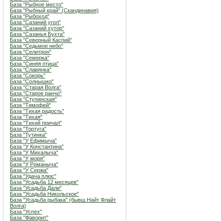
База "Рыбное место"
База "Рыбный край" (Скандинавия)
База "Рыбоход"
База "Сазаний угол"
База "Сазаний хутор"
База "Сазанья Бухта"
База "Северный Каспий"
База "Седьмое небо"
База "Селитрон"
База "Семерка"
База "Синяя птица"
База "Славянка"
База "Сокорь"
База "Солнышко"
База "Старая Волга"
База "Старое ранчо"
База "Ступинская"
База "Тимофей"
База "Тихая радость"
База "Тихая"
База "Тихий причал"
База "Тортуга"
База "Тутинка"
База "У Ефимыча"
База "У Константина"
База "У Михалыча"
База "У моря"
База "У Романыча"
База "У Сержа"
База "Удача плюс"
База "Усадьба 12 месяцев"
База "Усадьба Дали"
База "Усадьба Никольское"
База "Усадьба рыбака" (бывш.Найт Флайт
Волга)
База "Успех"
База "Фаворит"