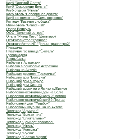
Клуб "Золотой Осетр"
Клуб "Сокровище Дельты"
Клуб отдыха "Итиль"
Клуб-отель "Серебряная дельта"
Клубное поместье "Семь островов"
Коттедж "Казачья слободка"
Мини-отель "Grand Fish"
Озеро Бешкуль
ООО "Зеленый остров"
Отель "Ривер Хаус" (Дельтаро)
Охотхозяйство "Удачное"
Охотхозяйство НП "Дельта-трансстрой"
Плавдача
Плавучая гостиница "Ё-отель"
(дебаркадер)
Росрыбалка
Рыбалка в Астрахани
Рыбалка в понизовье Астрахани
Рыбалка на Ахтубе
Рыбацкая деревня "Трехречье"
Рыбацкий дом "Болхуны"
Рыбацкий дом в Мумре
Рыбацкий дом Хищник
Рыбацкий домик на р.Ямная с.Житное
Рыболовно-охотничий дом на Волге
Рыболовно-охотничий клуб 26 регион
Рыболовно-охотничий клуб 9 Причал
Рыболовный дом "Фишбон"
Рыболовный клуб Фишка на Ахтубе
Теплоход "Адмирал"
Теплоход "Бригантина"
Теплоход "Влиятельный"
Теплоход "ДомКор" ярославец
Теплоход "Итиль"
Теплоход "Контракт"
Теплоход "Русич"
Теплоход "Святая Мария"