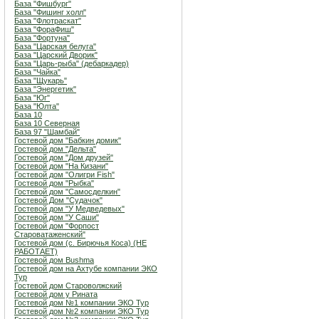
База "Фишбург"
База "Фишинг холл"
База "Флотраскат"
База "ФораФиш"
База "Фортуна"
База "Царская белуга"
База "Царский Дворик"
База "Царь-рыба" (дебаркадер)
База "Чайка"
База "Щукарь"
База "Энергетик"
База "Юг"
База "Юлта"
База 10
База 10 Северная
База 97 "Шамбай"
Гостевой дом "Бабкин домик"
Гостевой дом "Дельта"
Гостевой дом "Дом друзей"
Гостевой дом "На Кизани"
Гостевой дом "Олигри Fish"
Гостевой дом "Рыбка"
Гостевой дом "Самосделкин"
Гостевой Дом "Судачок"
Гостевой дом "У Медведевых"
Гостевой дом "У Саши"
Гостевой дом "Форпост
Староватаженский"
Гостевой дом (с. Бирючья Коса) (НЕ
РАБОТАЕТ)
Гостевой дом Bushma
Гостевой дом на Ахтубе компании ЭКО
Тур
Гостевой дом Староволжский
Гостевой дом у Рината
Гостевой дом №1 компании ЭКО Тур
Гостевой дом №2 компании ЭКО Тур