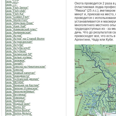
База "177"
Охота проводится 2 раза в д
База "77"
(пластиковая лодка профе
База "Fish Sense"
"Ямаха" (25 л.с.), вчетвером
База "Fish-club"
База "Fish-Ka"
минут и, приехав на место,
База "Golden Fish"
проводится с использовани
База "World-Fish"
устанавливается и маскируе
База "Абдулкин Ерик"
многолетнего местного опы
База "Азия Хай"
труднодоступных из - за ме
База "Алимовский плес"
дичь. Что до результатов с
База "Андреевская"
База "Астра"
превосходят все, что есть 
База "Астра" на Старой Волге
Аргентине, Чаду или Кубе.
База "Астраханская"
База "Ахтуба"
База "Ахтуба-клуб"
База "Ахтубаза"
База "Белинская 58"
База "Белые холмы"
База "Бережок"
База "Билайт"
База "Блесна на Никитинском"
База "Блесна"
База "Бравый капитан"
База "Брандвахта"
База "Булгарский дворик"
База "ВЕГА56"
База "Венеция на Каспии"
База "Верхне-Углянское"
База "Верхнелебяжье"
База "Ветлянка"
База "Взморье"
База "Водники"
База "Водный мир"
База "Волга 30"
База "Волга-Волга"
База "Волга-Дельта"