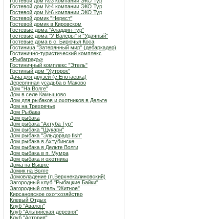
Гостевой дом №3 компании ЭКО Тур
Гостевой дом №4 компании ЭКО Тур
Гостевой дом №6 компании ЭКО Тур
Гостевой домик "Нерест"
Гостевой домик в Кировском
Гостевые дома "Аладдин-тур"
Гостевые дома "У Валеры" и "Удачный"
Гостевые дома в с. Бирючья Коса
Гостиница "Затерянный мир" (дебаркадер)
Гостинично-туристический комплекс
«Рыбаградъ»
Гостиничный комплекс "Этель"
Гостиный дом "Хуторок"
Дача для друзей (с.Енотаевка)
Деревянная усадьба в Маково
Дом "На Волге"
Дом в селе Камышово
Дом для рыбаков и охотников в Дельте
Дом на Трехречье
Дом Рыбака
Дом рыбака
Дом рыбака "Ахтуба Тур"
Дом рыбака "Щукари"
Дом рыбака "Эльдорадо fish"
Дом рыбака в Ахтубинске
Дом рыбака в Дельте Волги
Дом рыбака в п. Мумра
Дом рыбака и охотника
Дома на Вышке
Домик на Волге
Домовладение (п.Верхнекалиновский)
Загородный клуб "Рыбацкие Байки"
Загородный отель "Житное"
Кирсановское охотхозяйство
Клевый Отдых
Клуб "Авалон"
Клуб "Альпийская деревня"
Клуб "Астория"