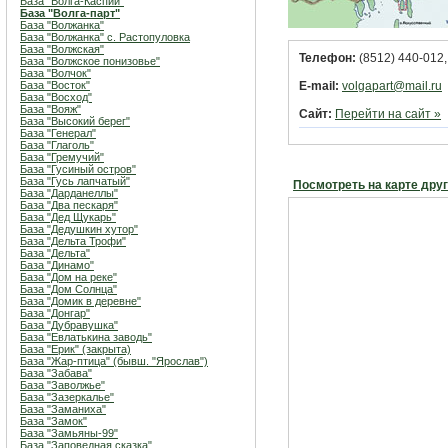
База "Волга-Каспий"
База "Волга-парт"
База "Волжанка"
База "Волжанка" с. Растопуловка
База "Волжская"
Телефон:
(8512) 440-012,
База "Волжское понизовье"
База "Волчок"
База "Восток"
E-mail:
volgapart@mail.ru
База "Восход"
База "Вояж"
Сайт:
Перейти на сайт »
База "Высокий берег"
База "Генерал"
База "Глаголь"
База "Гремучий"
База "Гусиный остров"
База "Гусь лапчатый"
Посмотреть на карте дру
База "Дарданеллы"
База "Два пескаря"
База "Дед Щукарь"
База "Дедушкин хутор"
База "Дельта Трофи"
База "Дельта"
База "Динамо"
База "Дом на реке"
База "Дом Солнца"
База "Домик в деревне"
База "Донгар"
База "Дубравушка"
База "Евлатькина заводь"
База "Ерик" (закрыта)
База "Жар-птица" (бывш. "Ярослав")
База "Забава"
База "Заволжье"
База "Зазеркалье"
База "Заманиха"
База "Замок"
База "Замьяны-99"
База "Заповедная сказка"