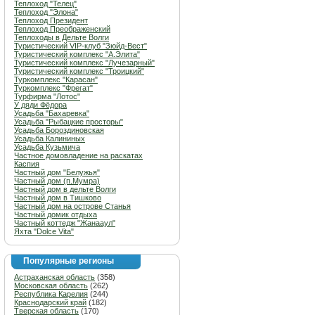
Теплоход "Телец"
Теплоход "Элона"
Теплоход Президент
Теплоход Преображенский
Теплоходы в Дельте Волги
Туристический VIP-клуб "Зюйд-Вест"
Туристический комплекс "А.Элита"
Туристический комплекс "Лучезарный"
Туристический комплекс "Троицкий"
Туркомплекс "Карасан"
Туркомплекс "Фрегат"
Турфирма "Лотос"
У дяди Фёдора
Усадьба "Бахаревка"
Усадьба "Рыбацкие просторы"
Усадьба Бороздиновская
Усадьба Калининых
Усадьба Кузьмича
Частное домовладение на раскатах
Каспия
Частный дом "Белужья"
Частный дом (п.Мумра)
Частный дом в дельте Волги
Частный дом в Тишково
Частный дом на острове Станья
Частный домик отдыха
Частный коттедж "Жанааул"
Яхта "Dolce Vita"
Популярные регионы
Астраханская область
(358)
Московская область
(262)
Республика Карелия
(244)
Краснодарский край
(182)
Тверская область
(170)