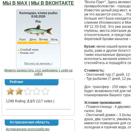
"Волга-Парт". Здесь велико
МЫ В МАХ
|
МЫ В ВКОНТАКТЕ
промрыболовство - гораздо 
Известен целый ряд мест, к
Календарь клева рыбы
уж что касается охоты… Уго
8.08.2026
больше нет! База находится
Язь
слияния Иголкинского и Мок
49°11`45 Est). Это уже ра
глубины, места обитания ди
относительное, и представл
береговой бровки каналов –
Утро
День
Вечер
Ночь
Кухня:
меню нашей кухни вк
Слабый клев
рыба, раки и другие богатс
Клева нет
также изысканные француз
исполнить желания клиенто
стесняйтесь и порадуйте се
Прогноз на неделю »
Можете разместить этот информер у себя на
Стоимость:
сайте
- Охотничий тур (7 дней, 12 
- Тур рыбалки (7 дней, 12 р
Рейтинг
Доп. трансфер - 150 евро. 
будет возможностей для ги
планировании Вашего тура
1298 Rating:
2.1
/5 (117 votes )
Условия проживания:
- Плавгостиница - 4 двухм
салон, бар
- Охотничий домик – 3 боль
душа, два туалета, умываль
Астраханская область
имеются помещения для суш
холодная и горячая вода, о
Астраханское охотхозяйство