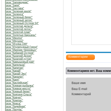
База "Заповедник"
База "Заря"
База "Застава"
База "Зеленая миля"
База "Зеленга"
База "Зеленый берег"
База "Зеленый затон"
База "Зеленый Остров 54"
База "Золотая дельта"
База "Золотой лотос"
База "Золотой плав"
База "Золотые барханы"
База "Иволга"
База "Ивушка"
База "Иголка 199"
База "Изумрудный Город"
База "Имение Черновых"
База "Кабаний Остров"
База "Казачий Дозор"
Комментарии
База "Казачий хутор"
База "Камышовый рай"
База "Капелька"
База "Капитан"
База "Карай"
Комментариев нет. Ваш комм
База "Карай-Эко"
База "Каралат"
База "Карп"
База "Каспийская"
Ваше имя
База "Клевая рыбалка"
База "Клевое место"
Ваш E-mail
База "Клевый берег"
Комментарий
База "Княгиня Ольга"
База "Ковчег"
База "Компас"
База "Краса"
База "Ладейная"
База "Лазурь"