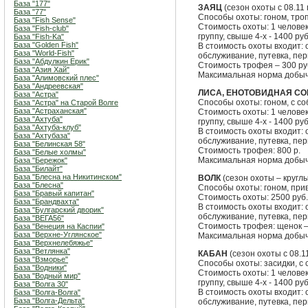
База "177"
ЗАЯЦ
(сезон охоты с 08.11 
База "77"
Способы охоты: гоном, тр
База "Fish Sense"
Стоимость охоты: 1 человек 
База "Fish-club"
группу, свыше 4-х - 1400 руб
База "Fish-Ka"
База "Golden Fish"
В стоимость охоты входит:
База "World-Fish"
обслуживание, путевка, пе
База "Абдулкин Ерик"
Стоимость трофея – 300 ру
База "Азия Хай"
Максимальная норма добыч
База "Алимовский плес"
База "Андреевская"
ЛИСА, ЕНОТОВИДНАЯ С
База "Астра"
Способы охоты: гоном, с с
База "Астра" на Старой Волге
База "Астраханская"
Стоимость охоты: 1 человек 
База "Ахтуба"
группу, свыше 4-х - 1400 руб
База "Ахтуба-клуб"
В стоимость охоты входит:
База "Ахтубаза"
обслуживание, путевка, пе
База "Белинская 58"
Стоимость трофея: 800 р.
База "Белые холмы"
Максимальная норма добыч
База "Бережок"
База "Билайт"
База "Блесна на Никитинском"
ВОЛК
(сезон охоты – круглы
База "Блесна"
Способы охоты: гоном, при
База "Бравый капитан"
Стоимость охоты: 2500 руб.
База "Брандвахта"
В стоимость охоты входит:
База "Булгарский дворик"
обслуживание, путевка, пе
База "ВЕГА56"
Стоимость трофея: щенок – 
База "Венеция на Каспии"
База "Верхне-Углянское"
Максимальная норма добыч
База "Верхнелебяжье"
База "Ветлянка"
КАБАН
(сезон охоты с 08.1
База "Взморье"
Способы охоты: засидки, с
База "Водники"
Стоимость охоты: 1 человек 
База "Водный мир"
группу, свыше 4-х - 1400 руб
База "Волга 30"
В стоимость охоты входит:
База "Волга-Волга"
База "Волга-Дельта"
обслуживание, путевка, пе