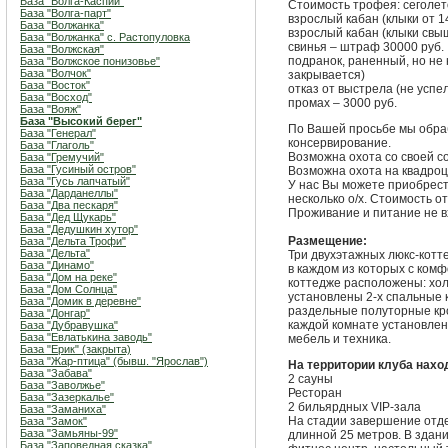
База "Волга-Каспий"
Стоимость трофея: сеголеток
База "Волга-парт"
взрослый кабан (клыки от 14
База "Волжанка"
взрослый кабан (клыки свыш
База "Волжанка" с. Растопуловка
свинья – штраф 30000 руб.
База "Волжская"
подранок, раненный, но не
База "Волжское понизовье"
База "Волчок"
закрывается)
База "Восток"
отказ от выстрела (не успел
База "Восход"
промах – 3000 руб.
База "Вояж"
База "Высокий берег"
По Вашей просьбе мы обра
База "Генерал"
консервирование.
База "Глаголь"
Возможна охота со своей с
База "Гремучий"
База "Гусиный остров"
Возможна охота на квадроц
База "Гусь лапчатый"
У нас Вы можете приобрест
База "Дарданеллы"
несколько о/х. Стоимость от
База "Два пескаря"
Проживание и питание не в
База "Дед Щукарь"
База "Дедушкин хутор"
Размещение:
База "Дельта Трофи"
База "Дельта"
Три двухэтажных люкс-котт
База "Динамо"
в каждом из которых с ком
База "Дом на реке"
коттедже расположены: холл
База "Дом Солнца"
установлены 2-х спальные к
База "Домик в деревне"
раздельные полуторные кров
База "Донгар"
каждой комнате установлен
База "Дубравушка"
База "Евлатькина заводь"
мебель и техника.
База "Ерик" (закрыта)
База "Жар-птица" (бывш. "Ярослав")
На территории клуба нахо
База "Забава"
2 сауны
База "Заволжье"
Ресторан
База "Зазеркалье"
2 бильярдных VIP-зала
База "Заманиха"
На стадии завершение отде
База "Замок"
База "Замьяны-99"
длинной 25 метров. В здан
База "Заповедная сказка"