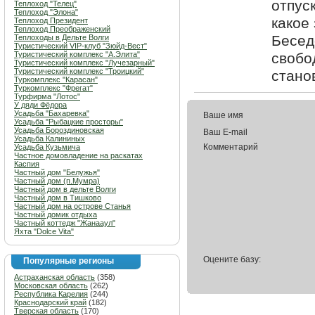
отпус
Теплоход "Телец"
Теплоход "Элона"
какое 
Теплоход Президент
Теплоход Преображенский
Бесед
Теплоходы в Дельте Волги
Туристический VIP-клуб "Зюйд-Вест"
Туристический комплекс "А.Элита"
свобо
Туристический комплекс "Лучезарный"
Туристический комплекс "Троицкий"
стано
Туркомплекс "Карасан"
Туркомплекс "Фрегат"
Турфирма "Лотос"
У дяди Фёдора
Усадьба "Бахаревка"
Ваше имя
Усадьба "Рыбацкие просторы"
Усадьба Бороздиновская
Ваш E-mail
Усадьба Калининых
Комментарий
Усадьба Кузьмича
Частное домовладение на раскатах
Каспия
Частный дом "Белужья"
Частный дом (п.Мумра)
Частный дом в дельте Волги
Частный дом в Тишково
Частный дом на острове Станья
Частный домик отдыха
Частный коттедж "Жанааул"
Яхта "Dolce Vita"
Оцените базу:
Популярные регионы
Астраханская область
(358)
Московская область
(262)
Республика Карелия
(244)
Краснодарский край
(182)
Тверская область
(170)