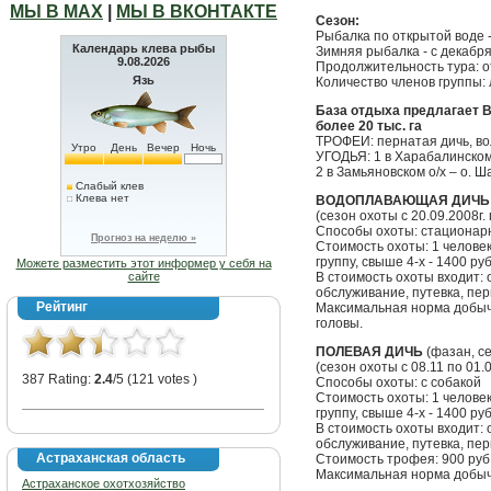
МЫ В МАХ
|
МЫ В ВКОНТАКТЕ
Сезон:
Рыбалка по открытой воде -
Календарь клева рыбы
Зимняя рыбалка - с декабря
9.08.2026
Продолжительность тура: о
Язь
Количество членов группы: 
База отдыха предлагает 
более 20 тыс. га
ТРОФЕИ: пернатая дичь, вол
Утро
День
Вечер
Ночь
УГОДЬЯ: 1 в Харабалинском
2 в Замьяновском о/х – о. 
Слабый клев
Клева нет
ВОДОПЛАВАЮЩАЯ ДИЧЬ (у
(сезон охоты с 20.09.2008г. 
Способы охоты: стационарн
Прогноз на неделю »
Стоимость охоты: 1 человек 
группу, свыше 4-х - 1400 руб
Можете разместить этот информер у себя на
сайте
В стоимость охоты входит:
обслуживание, путевка, пе
Рейтинг
Максимальная норма добычи 
головы.
ПОЛЕВАЯ ДИЧЬ
(фазан, се
(сезон охоты с 08.11 по 01.
387 Rating:
2.4
/5 (121 votes )
Способы охоты: с собакой
Стоимость охоты: 1 человек 
группу, свыше 4-х - 1400 руб
В стоимость охоты входит:
обслуживание, путевка, пе
Астраханская область
Стоимость трофея: 900 руб
Максимальная норма добычи:
Астраханское охотхозяйство