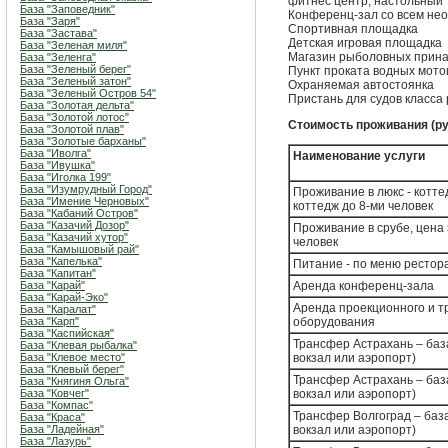
фитнес центр, настольный те
База "Заповедник"
Конференц-зал со всем не
База "Заря"
Спортивная площадка
База "Застава"
Детская игровая площадка
База "Зеленая миля"
Магазин рыболовных прин
База "Зеленга"
База "Зеленый берег"
Пункт проката водных мото
База "Зеленый затон"
Охраняемая автостоянка
База "Зеленый Остров 54"
Пристань для судов класса
База "Золотая дельта"
База "Золотой лотос"
Стоимость проживания (руб
База "Золотой плав"
База "Золотые барханы"
База "Иволга"
Наименование услуги
База "Ивушка"
База "Иголка 199"
База "Изумрудный Город"
Проживание в люкс - котте
База "Имение Черновых"
коттедж до 8-ми человек
База "Кабаний Остров"
База "Казачий Дозор"
Проживание в срубе, цена 
База "Казачий хутор"
человек
База "Камышовый рай"
База "Капелька"
Питание - по меню рестор
База "Капитан"
База "Карай"
Аренда конференц-зала
База "Карай-Эко"
Аренда проекционного и т
База "Каралат"
База "Карп"
оборудования
База "Каспийская"
Трансфер Астрахань – база
База "Клевая рыбалка"
База "Клевое место"
вокзал или аэропорт)
База "Клевый берег"
Трансфер Астрахань – база
База "Княгиня Ольга"
База "Ковчег"
вокзал или аэропорт)
База "Компас"
Трансфер Волгоград – база
База "Краса"
База "Ладейная"
вокзал или аэропорт)
База "Лазурь"