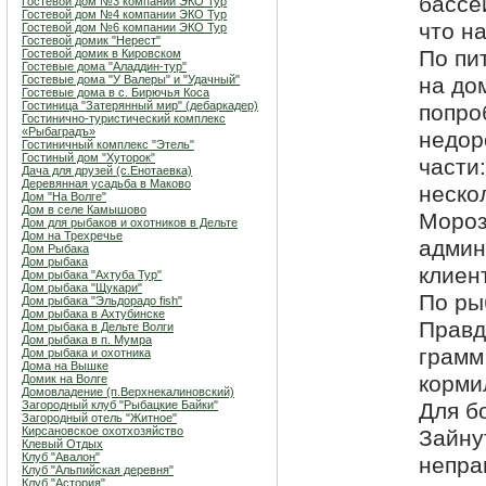
бассей
Гостевой дом №3 компании ЭКО Тур
Гостевой дом №4 компании ЭКО Тур
что н
Гостевой дом №6 компании ЭКО Тур
Гостевой домик "Нерест"
По пи
Гостевой домик в Кировском
Гостевые дома "Аладдин-тур"
Гостевые дома "У Валеры" и "Удачный"
на до
Гостевые дома в с. Бирючья Коса
Гостиница "Затерянный мир" (дебаркадер)
попро
Гостинично-туристический комплекс
«Рыбаградъ»
недор
Гостиничный комплекс "Этель"
Гостиный дом "Хуторок"
части
Дача для друзей (с.Енотаевка)
Деревянная усадьба в Маково
неско
Дом "На Волге"
Дом в селе Камышово
Мороз
Дом для рыбаков и охотников в Дельте
Дом на Трехречье
админ
Дом Рыбака
Дом рыбака
клиен
Дом рыбака "Ахтуба Тур"
Дом рыбака "Щукари"
По ры
Дом рыбака "Эльдорадо fish"
Дом рыбака в Ахтубинске
Правд
Дом рыбака в Дельте Волги
Дом рыбака в п. Мумра
грамм
Дом рыбака и охотника
Дома на Вышке
корми
Домик на Волге
Домовладение (п.Верхнекалиновский)
Загородный клуб "Рыбацкие Байки"
Для б
Загородный отель "Житное"
Кирсановское охотхозяйство
Зайну
Клевый Отдых
Клуб "Авалон"
непра
Клуб "Альпийская деревня"
Клуб "Астория"