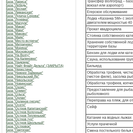
Трансфер Волгоград – база
База "Лариса"
База "Лебедь"
вокзал или аэропорт)
База "Лесная"
Егерское обслуживание
База "Лиманская"
База "Лукича-Серова"
Лодка «Казанка 5М» с эхол
База "Луневка"
двигателем мощностью 40 л
База "Магнум"
База "Макар"
Прокат квадроцикла
База "Маки"
База "Маково"
Стоянка собственного кат
База "Маяк"
База "Место встречи"
Хранение собственной ло
База "Митричево"
территории базы
База "Моряна"
База "Московская"
Бензин для лодки или кат
База "На Волгу"
База "На Калиновке"
Сауна, использование груп
База "Надежда"
База "Найт Флайт Дельта" (ЗАКРЫТА)
Бильярд
База "Нерестина"
Обработка трофеев, чистк
База "Нижнее Займище"
База "Никольский Яр"
(чистое филе), засолка р
База "Никольское"
Обработка трофеев, копч
База "Новинская"
База "Оазис"
Предоставление для рыба
База "Олимп"
рыболовного
База "Ольга"
База "Орлан"
Переправа на пляж, для о
База "Орлиное гнездо"
База "Осетр"
Сейф
База "Остров Капитанский"
База "Остров Колочный"
База "Остров Тепленький"
Катание на водных лыжах
База "Остров тур"
База "Остров Школьный"
Услуги прачечной
База "Островок"
База "Партизан"
Смена постельного белья