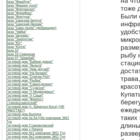
на чт
База "Фишбург"
База "Фишинг холл"
тоже 
База "Флотраскат"
База "ФораФиш"
Были 
База "Фортуна"
База "Царская белуга"
инфра
База "Царский Дворик"
База "Царь-рыба" (дебаркадер)
удобс
База "Чайка"
База "Щукарь"
микро
База "Энергетик"
База "Юг"
разме
База "Юлта"
База 10
рыбу 
База 10 Северная
База 97 "Шамбай"
стаци
Гостевой дом "Бабкин домик"
Гостевой дом "Дельта"
Гостевой дом "Дом друзей"
доста
Гостевой дом "На Кизани"
Гостевой дом "Олигри Fish"
трава
Гостевой дом "Рыбка"
Гостевой дом "Самосделкин"
красо
Гостевой Дом "Судачок"
Гостевой дом "У Медведевых"
Купат
Гостевой дом "У Саши"
Гостевой дом "Форпост
берег
Староватаженский"
Гостевой дом (с. Бирючья Коса) (НЕ
ежедн
РАБОТАЕТ)
Гостевой дом Bushma
таких
Гостевой дом на Ахтубе компании ЭКО
Тур
длины
Гостевой дом Староволжский
Гостевой дом у Рината
разве
Гостевой дом №1 компании ЭКО Тур
Гостевой дом №2 компании ЭКО Тур