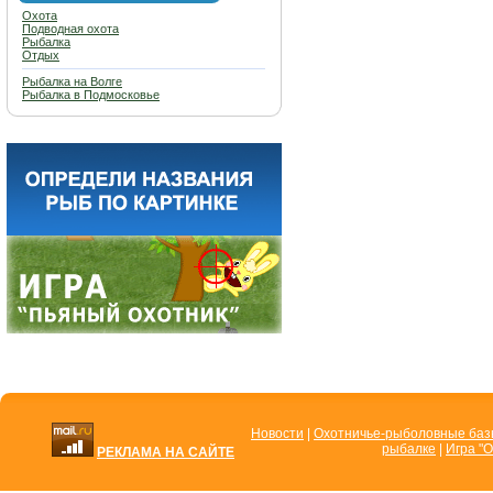
Охота
Подводная охота
Рыбалка
Отдых
Рыбалка на Волге
Рыбалка в Подмосковье
Новости
|
Охотничье-рыболовные ба
рыбалке
|
Игра "О
РЕКЛАМА НА САЙТЕ