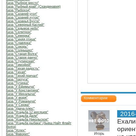
База "Рыбное место"
База "Рыбный край" (Скандинавия)
База "Рыбоход"
База "Сазаний угол"
База "Сазаний хутор"
База "Сазанья Бухта"
База "Северный Каспий"
База "Седьмое небо"
База "Селитрон"
База "Семерка"
База "Синяя птица"
База "Славянка"
База "Сокорь"
База "Солнышко"
База "Старая Волга"
База "Старое ранчо"
База "Ступинская"
База "Тимофей"
База "Тихая радость"
База "Тихая"
База "Тихий причал"
База "Тортуга"
База "Тутинка"
База "У Ефимыча"
База "У Константина"
База "У Михалыча"
База "У моря"
Комментарии
База "У Романыча"
База "У Сержа"
База "Удача плюс"
База "Усадьба 12 месяцев"
2016
База "Усадьба Дали"
База "Усадьба Никольское"
Ехали
База "Усадьба рыбака" (бывш.Найт Флайт
Волга)
ориен
База "Успех"
Игорь
База "Фаворит"