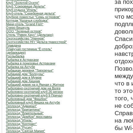
за по
Клуб "Золотой Осетр"
Клуб "Сокровище Дельты"
прико
Клуб отдыха "Итиль"
Клуб-отель "Серебряная дельта"
что м
Клубное поместье "Семь островов"
Коттедж "Казачья слободка"
подпл
Мини-отель "Grand Fish"
Озеро Бешкуль
довол
ООО "Зеленый остров"
Отель "Ривер Хаус" (Дельтаро)
Спаси
Охотхозяйство "Удачное"
Охотхозяйство НП "Дельта-трансстрой"
добро
Плавдача
Плавучая гостиница "Ё-отель"
навст
(дебаркадер)
Росрыбалка
отдох
Рыбалка в Астрахани
Рыбалка в понизовье Астрахани
Рыбалка на Ахтубе
Позво
Рыбацкая деревня "Трехречье"
Рыбацкий дом "Болхуны"
между
Рыбацкий дом в Мумре
Рыбацкий дом Хищник
что в 
Рыбацкий домик на р.Ямная с.Житное
Рыболовно-охотничий дом на Волге
то эт
Рыболовно-охотничий клуб 26 регион
Рыболовно-охотничий клуб 9 Причал
того,
Рыболовный дом "Фишбон"
Рыболовный клуб Фишка на Ахтубе
не со
Теплоход "Адмирал"
Теплоход "Бригантина"
Справ
Теплоход "Влиятельный"
Теплоход "ДомКор" ярославец
на лю
Теплоход "Итиль"
Теплоход "Контракт"
бы Wi
Теплоход "Русич"
Теплоход "Святая Мария"