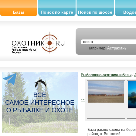
Базы
Поиск по карте
Поиск по шоссе
Водо
Астрахань
Например:
Рыболовно-охотничьи базы
/
<<
База расположена на берег
район, п. Волжский.