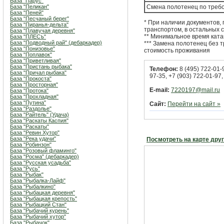
База "Парус"
База "Пеликан"
Смена полотенец по треб
База "Пеней"
База "Песчаный берег"
* При наличии документов
База "Пиранья-дельта"
транспортом, в остальных 
База "Плавучая деревня"
** Минимальное время ката
База "ПЛЕСъ"
База "Подводный рай" (дебаркадер)
*** Замена полотенец без т
База "Понизовье"
стоимость проживания
База "Поплавок"
База "Приветливая"
База "Пристань рыбака"
Телефон:
8 (495) 722-01-
База "Причал рыбака"
97-35, +7 (903) 722-01-97
База "Прокоста"
База "Просторная"
E-mail:
7220197@mail.ru
База "Протока"
База "Прохладная"
База "Путина"
Сайт:
Перейти на сайт »
База "Раздолье"
База "Райтель" (Удача)
База "Раскаты Каспия"
База "Раскаты"
База "Ревин Хутор"
База "Река удачи"
Посмотреть на карте дру
База "Робинзон"
База "Розовый фламинго"
База "Росма" (дебаркадер)
База "Русская усадьба"
База "Русь"
База "Рыбак"
База "Рыбалка-Лайф"
База "Рыбалкино"
База "Рыбацкая деревня"
База "Рыбацкая крепость"
База "Рыбацкий Стан"
База "Рыбачий курень"
База "Рыбачий хутор"
База "Рыбачок"