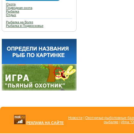
Охота
Подводная охота
Рыбалка
Отдых
Рыбалка на Волге
Рыбалка в Подмосковье
Новости
|
Охотничье-рыболовные ба
рыбалке
|
Игра "О
РЕКЛАМА НА САЙТЕ