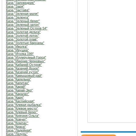
База "Заповедник"
База "Заря"
База "Застава"
База "Зеленая миля"
База "Зеленга"
База "Зеленый берег"
База "Зеленый затон"
База "Зеленый Остров 54"
База "Золотая дельта"
База "Золотой лотос"
База "Золотой плав"
База "Золотые барханы"
База "Иволга"
База "Ивушка"
База "Иголка 199"
База "Изумрудный Город"
База "Имение Черновых"
База "Кабаний Остров"
База "Казачий Дозор"
База "Казачий хутор"
База "Камышовый рай"
База "Капелька"
База "Капитан"
База "Карай"
База "Карай-Эко"
База "Каралат"
База "Карп"
База "Каспийская"
База "Клевая рыбалка"
База "Клевое место"
База "Клевый берег"
База "Княгиня Ольга"
База "Ковчег"
База "Компас"
База "Краса"
База "Ладейная"
База "Лазурь"