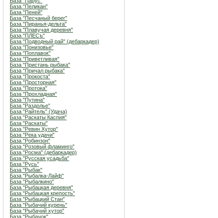
База "Парус"
База "Пеликан"
База "Пеней"
База "Песчаный берег"
База "Пиранья-дельта"
База "Плавучая деревня"
База "ПЛЕСъ"
База "Подводный рай" (дебаркадер)
База "Понизовье"
База "Поплавок"
База "Приветливая"
База "Пристань рыбака"
База "Причал рыбака"
База "Прокоста"
База "Просторная"
База "Протока"
База "Прохладная"
База "Путина"
База "Раздолье"
База "Райтель" (Удача)
База "Раскаты Каспия"
База "Раскаты"
База "Ревин Хутор"
База "Река удачи"
База "Робинзон"
База "Розовый фламинго"
База "Росма" (дебаркадер)
База "Русская усадьба"
База "Русь"
База "Рыбак"
База "Рыбалка-Лайф"
База "Рыбалкино"
База "Рыбацкая деревня"
База "Рыбацкая крепость"
База "Рыбацкий Стан"
База "Рыбачий курень"
База "Рыбачий хутор"
База "Рыбачок"