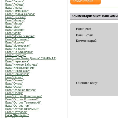
Комментарии
База "Лариса"
База "Лебедь"
База "Лесная"
База "Лиманская"
База "Лукича-Серова"
Комментариев нет. Ваш комм
База "Луневка"
База "Магнум"
База "Макар"
База "Маки"
Ваше имя
База "Маково"
База "Маяк"
Ваш E-mail
База "Место встречи"
База "Митричево"
Комментарий
База "Моряна"
База "Московская"
База "На Волгу"
База "На Калиновке"
База "Надежда"
База "Найт Флайт Дельта" (ЗАКРЫТА)
База "Нерестина"
База "Нижнее Займище"
База "Никольский Яр"
База "Никольское"
База "Новинская"
База "Оазис"
База "Олимп"
Оцените базу:
База "Ольга"
База "Орлан"
База "Орлиное гнездо"
База "Осетр"
База "Остров Капитанский"
База "Остров Колочный"
База "Остров Тепленький"
База "Остров тур"
База "Остров Школьный"
База "Островок"
База "Партизан"