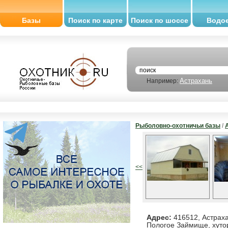
Базы
Поиск по карте
Поиск по шоссе
Водо
Астрахань
Например:
Рыболовно-охотничьи базы
/
<<
Адрес:
416512, Астраха
Пологое Займище, хуто