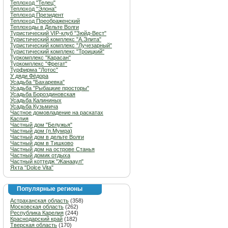
Теплоход "Телец"
Теплоход "Элона"
Теплоход Президент
Теплоход Преображенский
Теплоходы в Дельте Волги
Туристический VIP-клуб "Зюйд-Вест"
Туристический комплекс "А.Элита"
Туристический комплекс "Лучезарный"
Туристический комплекс "Троицкий"
Туркомплекс "Карасан"
Туркомплекс "Фрегат"
Турфирма "Лотос"
У дяди Фёдора
Усадьба "Бахаревка"
Усадьба "Рыбацкие просторы"
Усадьба Бороздиновская
Усадьба Калининых
Усадьба Кузьмича
Частное домовладение на раскатах
Каспия
Частный дом "Белужья"
Частный дом (п.Мумра)
Частный дом в дельте Волги
Частный дом в Тишково
Частный дом на острове Станья
Частный домик отдыха
Частный коттедж "Жанааул"
Яхта "Dolce Vita"
Популярные регионы
Астраханская область
(358)
Московская область
(262)
Республика Карелия
(244)
Краснодарский край
(182)
Тверская область
(170)