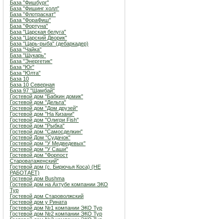
База "Фишбург"
База "Фишинг холл"
База "Флотраскат"
База "ФораФиш"
База "Фортуна"
База "Царская белуга"
База "Царский Дворик"
База "Царь-рыба" (дебаркадер)
База "Чайка"
База "Щукарь"
База "Энергетик"
База "Юг"
База "Юлта"
База 10
База 10 Северная
База 97 "Шамбай"
Гостевой дом "Бабкин домик"
Гостевой дом "Дельта"
Гостевой дом "Дом друзей"
Гостевой дом "На Кизани"
Гостевой дом "Олигри Fish"
Гостевой дом "Рыбка"
Гостевой дом "Самосделкин"
Гостевой Дом "Судачок"
Гостевой дом "У Медведевых"
Гостевой дом "У Саши"
Гостевой дом "Форпост
Староватаженский"
Гостевой дом (с. Бирючья Коса) (НЕ
РАБОТАЕТ)
Гостевой дом Bushma
Гостевой дом на Ахтубе компании ЭКО
Тур
Гостевой дом Староволжский
Гостевой дом у Рината
Гостевой дом №1 компании ЭКО Тур
Гостевой дом №2 компании ЭКО Тур