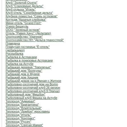
Клуб "Золотой Осетр"
Клуб "Сокровище Дельты"
Клуб отдыха "Итиль"
Клуб-отель "Серебряная дельта"
Клубное поместье "Семь островов"
Коттедж "Казачья слободка"
Мини-отель "Grand Fish"
Озеро Бешкуль
ООО "Зеленый остров"
Отель "Ривер Хаус" (Дельтаро)
Охотхозяйство "Удачное"
Охотхозяйство НП "Дельта-трансстрой"
Плавдача
Плавучая гостиница "Ё-отель"
(дебаркадер)
Росрыбалка
Рыбалка в Астрахани
Рыбалка в понизовье Астрахани
Рыбалка на Ахтубе
Рыбацкая деревня "Трехречье"
Рыбацкий дом "Болхуны"
Рыбацкий дом в Мумре
Рыбацкий дом Хищник
Рыбацкий домик на р.Ямная с.Житное
Рыболовно-охотничий дом на Волге
Рыболовно-охотничий клуб 26 регион
Рыболовно-охотничий клуб 9 Причал
Рыболовный дом "Фишбон"
Рыболовный клуб Фишка на Ахтубе
Теплоход "Адмирал"
Теплоход "Бригантина"
Теплоход "Влиятельный"
Теплоход "ДомКор" ярославец
Теплоход "Итиль"
Теплоход "Контракт"
Теплоход "Русич"
Теплоход "Святая Мария"