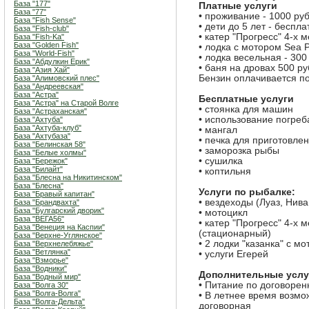
База "177"
Платные услуги
База "77"
• проживание - 1000 руб
База "Fish Sense"
• дети до 5 лет - беспла
База "Fish-club"
• катер "Прогресс" 4-х 
База "Fish-Ka"
База "Golden Fish"
• лодка с мотором Sea P
База "World-Fish"
• лодка весельная - 300
База "Абдулкин Ерик"
• баня на дровах 500 ру
База "Азия Хай"
Бензин оплачивается п
База "Алимовский плес"
База "Андреевская"
База "Астра"
Бесплатные услуги
База "Астра" на Старой Волге
• стоянка для машин
База "Астраханская"
• использование погреб
База "Ахтуба"
База "Ахтуба-клуб"
• мангал
База "Ахтубаза"
• печка для приготовле
База "Белинская 58"
• заморозка рыбы
База "Белые холмы"
• сушилка
База "Бережок"
База "Билайт"
• коптильня
База "Блесна на Никитинском"
База "Блесна"
Услуги по рыбалке:
База "Бравый капитан"
• вездеходы (Луаз, Нива
База "Брандвахта"
База "Булгарский дворик"
• мотоцикл
База "ВЕГА56"
• катер "Прогресс" 4-х 
База "Венеция на Каспии"
(стационарный)
База "Верхне-Углянское"
• 2 лодки "казанка" с мо
База "Верхнелебяжье"
База "Ветлянка"
• услуги Егерей
База "Взморье"
База "Водники"
Дополнительные услу
База "Водный мир"
• Питание по договорен
База "Волга 30"
База "Волга-Волга"
• В летнее время возмо
База "Волга-Дельта"
договорная