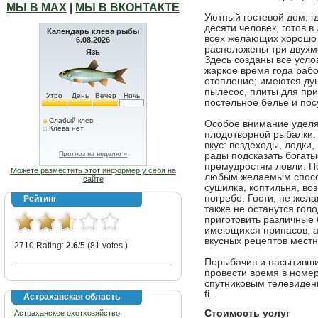
МЫ В МАХ
|
МЫ В ВКОНТАКТЕ
Уютный гостевой дом, г
десяти человек, готов 
Календарь клева рыбы
всех желающих хорошо 
6.08.2026
расположены три двухм
Язь
Здесь созданы все усло
жаркое время года рабо
отопление; имеются ду
пылесос, плиты для пр
Утро
День
Вечер
Ночь
постельное белье и пос
Слабый клев
Особое внимание удел
Клева нет
плодотворной рыбалки. 
вкус: вездеходы, лодки,
Прогноз на неделю »
рады подсказать богаты
премудростям ловли. П
Можете разместить этот информер у себя на
любым желаемым способо
сайте
сушилка, коптильня, во
погребе. Гости, не жел
Рейтинг
также не останутся гол
приготовить различные б
имеющихся припасов, а
вкусных рецептов местн
2710 Rating:
2.6
/5 (81 votes )
Порыбачив и насытивши
провести время в номе
спутниковым телевиден
fi.
Астраханская область
Стоимость услуг
Астраханское охотхозяйство