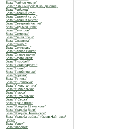
База "Рыбное место"
База "Рыбный край" (Скандинавия)
База "Рыбоход"
База "Сазаний угол"
База "Сазаний хутор"
База "Сазанья Бухта"
База "Северный Каспий"
База "Седьмое небо"
База "Селитрон"
База "Семерка"
База "Синяя птица"
База "Славянка"
База "Сокорь"
База "Солнышко"
База "Старая Волга"
База "Старое ранчо"
База "Ступинская"
База "Тимофей"
База "Тихая радость"
База "Тихая"
База "Тихий причал"
База "Тортуга"
База "Тутинка"
База "У Ефимыча"
База "У Константина"
База "У Михалыча"
База "У моря"
База "У Романыча"
База "У Сержа"
База "Удача плюс"
База "Усадьба 12 месяцев"
База "Усадьба Дали"
База "Усадьба Никольское"
База "Усадьба рыбака" (бывш.Найт Флайт
Волга)
База "Успех"
База "Фаворит"