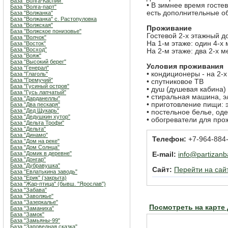
База "Волга-Каспий"
• В зимнее время госте
База "Волга-парт"
есть дополнительные о
База "Волжанка"
База "Волжанка" с. Растопуловка
База "Волжская"
Проживание
База "Волжское понизовье"
Гостевой 2-х этажный д
База "Волчок"
На 1-м этаже: один 4-х
База "Восток"
База "Восход"
На 2-м этаже: два 2-х 
База "Вояж"
База "Высокий берег"
Условия проживания
База "Генерал"
• кондиционеры - на 2-х
База "Глаголь"
База "Гремучий"
• спутниковое ТВ
База "Гусиный остров"
• душ (душевая кабина)
База "Гусь лапчатый"
• стиральная машина, э
База "Дарданеллы"
• приготовление пищи: 
База "Два пескаря"
База "Дед Щукарь"
• постельное белье, од
База "Дедушкин хутор"
• обогреватели для пр
База "Дельта Трофи"
База "Дельта"
База "Динамо"
Телефон:
+7-964-884
База "Дом на реке"
База "Дом Солнца"
База "Домик в деревне"
E-mail:
info@partizanb
База "Донгар"
База "Дубравушка"
Сайт:
Перейти на сай
База "Евлатькина заводь"
База "Ерик" (закрыта)
База "Жар-птица" (бывш. "Ярослав")
База "Забава"
База "Заволжье"
База "Зазеркалье"
Посмотреть на карте
База "Заманиха"
База "Замок"
База "Замьяны-99"
База "Заповедная сказка"