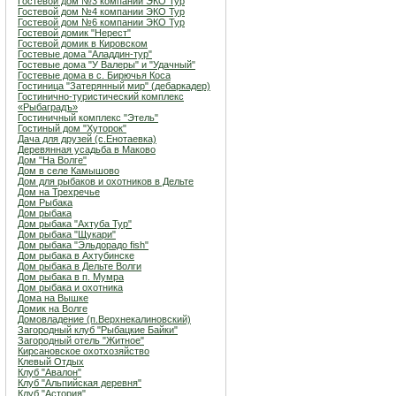
Гостевой дом №3 компании ЭКО Тур
Гостевой дом №4 компании ЭКО Тур
Гостевой дом №6 компании ЭКО Тур
Гостевой домик "Нерест"
Гостевой домик в Кировском
Гостевые дома "Аладдин-тур"
Гостевые дома "У Валеры" и "Удачный"
Гостевые дома в с. Бирючья Коса
Гостиница "Затерянный мир" (дебаркадер)
Гостинично-туристический комплекс
«Рыбаградъ»
Гостиничный комплекс "Этель"
Гостиный дом "Хуторок"
Дача для друзей (с.Енотаевка)
Деревянная усадьба в Маково
Дом "На Волге"
Дом в селе Камышово
Дом для рыбаков и охотников в Дельте
Дом на Трехречье
Дом Рыбака
Дом рыбака
Дом рыбака "Ахтуба Тур"
Дом рыбака "Щукари"
Дом рыбака "Эльдорадо fish"
Дом рыбака в Ахтубинске
Дом рыбака в Дельте Волги
Дом рыбака в п. Мумра
Дом рыбака и охотника
Дома на Вышке
Домик на Волге
Домовладение (п.Верхнекалиновский)
Загородный клуб "Рыбацкие Байки"
Загородный отель "Житное"
Кирсановское охотхозяйство
Клевый Отдых
Клуб "Авалон"
Клуб "Альпийская деревня"
Клуб "Астория"