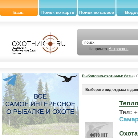
Базы
Поиск по карте
Поиск по шоссе
Водо
Астрахань
Например:
Рыболовно-охотничьи базы
/ 
Выберите вид отдыха в дан
Тепло
Тел:
+
Самар
Охота