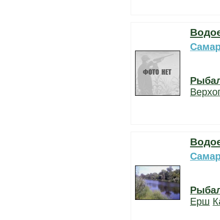
Водо
Самар
Рыба
Верхо
Водо
Самар
Рыба
Ерш
К