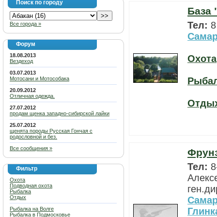
Поиск по городу
База 
Тел:
8
Все города »
Самар
Форум
18.08.2013
Охота
Вездеход
03.07.2013
Мотосани и Мотособака
Рыба
20.09.2012
Отличная одежда.
Отды
27.07.2012
продам щенка западно-сибирской лайки
25.07.2012
щенята породы Русская Гончая с
родословной и без.
Все сообщения »
Фрунз
Тел:
8
Фильтр
Алекс
Охота
Подводная охота
ген.д
Рыбалка
Отдых
Самар
Рыбалка на Волге
Глинк
Рыбалка в Подмосковье