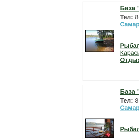
База 
Тел:
8
Самар
Рыба
Карас
Отды
База 
Тел:
8
Самар
Рыба