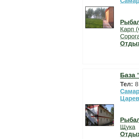
Самар
Рыба
Карп (
Сорог
Отды
База 
Тел:
8
Самар
Царе
Рыба
Щука
Отды