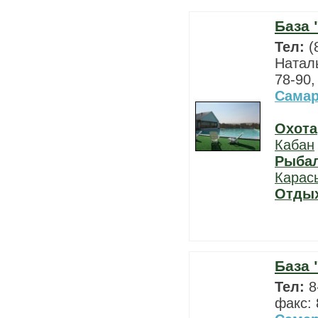
База 
Тел:
(
Наталь
78-90,
Самар
Охота
Кабан
Рыба
Карас
Отды
База 
Тел:
8
факс: 