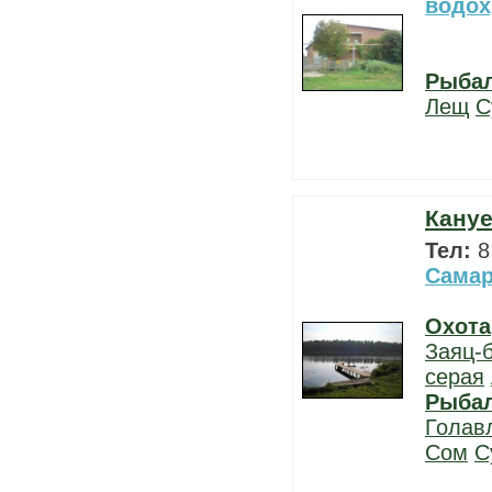
водо
Рыба
Лещ
С
Кануе
Тел:
8
Самар
Охота
Заяц-
серая
Рыба
Голав
Сом
С