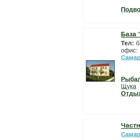
Подво
База 
Тел:
б
офис: 
Самар
Рыба
Щука
Отды
Част
Самар