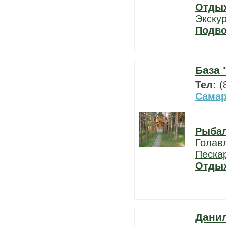
Отды
Экску
Подво
База 
Тел:
(
Самар
Рыба
Голав
Песка
Отды
Дани