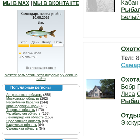
Кабан
МЫ В МАХ
|
МЫ В ВКОНТАКТЕ
Рыба
Календарь клева рыбы
Белый
10.08.2026
Язь
Утро
День
Вечер
Ночь
Охотх
Слабый клев
Тел:
8
Клева нет
Самар
Прогноз на неделю »
Можете разместить этот информер у себя на
Охота
сайте
Бобр
Популярные регионы
Лиса
Астраханская область
(358)
Московская область
(262)
Рыба
Республика Карелия
(244)
Краснодарский край
(182)
Тверская область
(170)
Челябинская область
(165)
Отды
Ленинградская область
(156)
Ярославская область
(69)
Экску
Калужская область
(64)
Самарская область
(54)