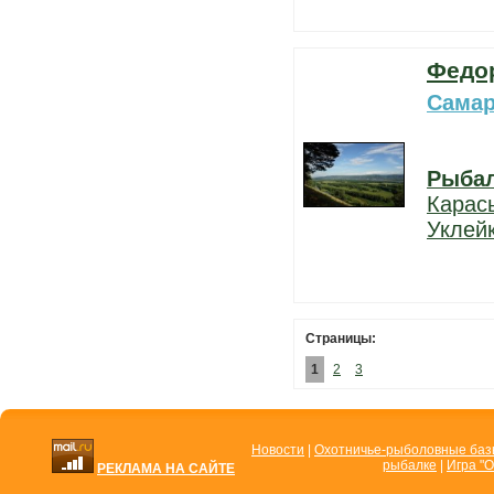
Федор
Самар
Рыба
Карас
Уклей
Страницы:
1
2
3
Новости
|
Охотничье-рыболовные ба
рыбалке
|
Игра "О
РЕКЛАМА НА САЙТЕ