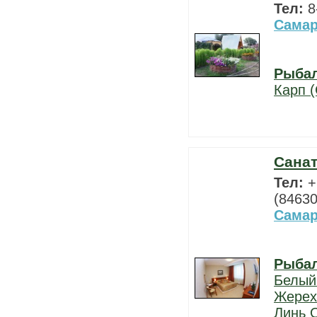
Тел:
8
Самар
Рыба
Карп (
Санат
Тел:
+
(84630
Самар
Рыба
Белый
Жерех
Линь