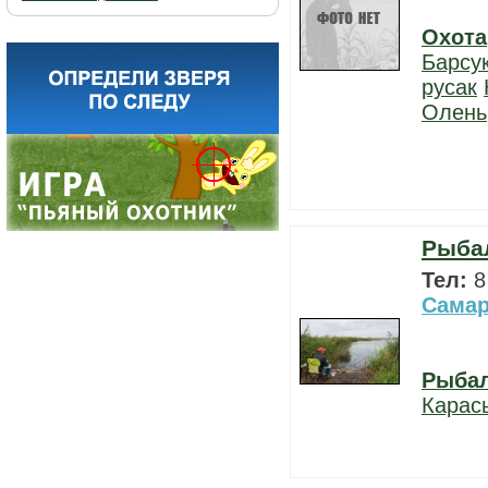
Охота
Барсу
русак
Олень
Рыбал
Тел:
8
Самар
Рыба
Карас