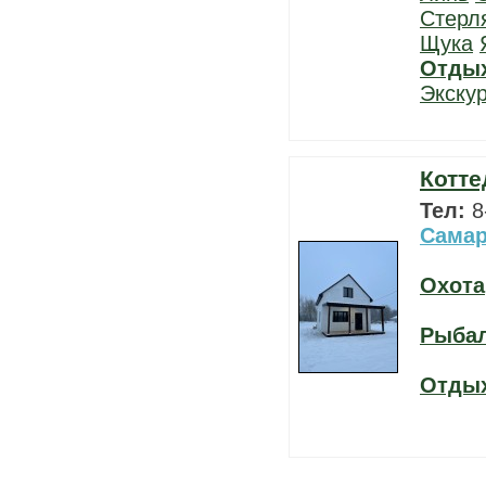
Стерл
Щука
Отды
Экску
Котте
Тел:
8
Самар
Охота
Рыба
Отды