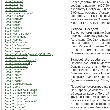
База "Лариса"
Более дорогой, но самый бы
База "Лебедь"
сообщить нам по т. (495)504
База "Лесная"
аэропорту г. Астрахани и до
База "Лиманская"
2.00 часа. Аэропорт Астрах
База "Лукича-Серова"
аэропорту +1-1,5 часа врем
База "Луневка"
База "Магнум"
мин. и вы на месте Ориенти
База "Макар"
5.000-до12.000 тыс. Если б
База "Маки"
База "Маково"
2 способ: Поездом
База "Маяк"
Более экономичный, но бол
База "Место встречи"
билеты нужно покупать за 2
База "Митричево"
Астрахань. Сообщить нам по
База "Моряна"
База "Московская"
вагона. Вас встретят на вок
База "На Волгу"
пути: Москва-Астрахань 28-3
База "На Калиновке"
от вашего дома до Павелецк
База "Надежда"
Ориентировочно стоимость б
База "Найт Флайт Дельта" (ЗАКРЫТА)
База "Нерестина"
3 способ: Автомобилем
База "Нижнее Займище"
Не очень экономный, доста
База "Никольский Яр"
База "Никольское"
большие расстояния. Но им
База "Новинская"
а при количестве 2 или 3 с
База "Оазис"
билетах. Расстояние Москв
База "Олимп"
и составит 1340 км до перв
База "Ольга"
Далее по схеме еще 70 км д
База "Орлан"
База "Орлиное гнездо"
Подробная схема проезда 
База "Осетр"
База "Остров Капитанский"
На "Стрелецком" посту ГАИ 
База "Остров Колочный"
объездная дорога. По этой 
База "Остров Тепленький"
Трусово. Перед указателем 
База "Остров тур"
Въезжаете в Трусово. Пере
База "Остров Школьный"
Далее до первого светофор
База "Островок"
мосту через реку Волга (вн
База "Партизан"