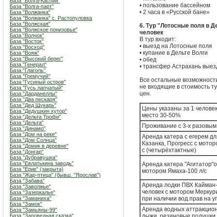
База "Волга-Каспий"
• пользование бассейном
База "Волга-парт"
• 2 часа в «Русской бане»
База "Волжанка"
База "Волжанка" с. Растопуловка
База "Волжская"
6. Тур "Лотосные поля в Де
База "Волжское понизовье"
человек
База "Волчок"
В тур входит:
База "Восток"
• выезд на Лотосные поля
База "Восход"
• купание в Дельте Волги
База "Вояж"
База "Высокий берег"
• обед
База "Генерал"
• трансфер Астрахань выезд
База "Глаголь"
База "Гремучий"
Все остальные возможности
База "Гусиный остров"
не входящие в стоимость т
База "Гусь лапчатый"
цен.
База "Дарданеллы"
База "Два пескаря"
База "Дед Щукарь"
Цены указаны за 1 человек
База "Дедушкин хутор"
место 30-50%
База "Дельта Трофи"
База "Дельта"
Проживание с 3-х разовым
База "Динамо"
База "Дом на реке"
Аренда катера с егерем дл
База "Дом Солнца"
Казанка, Прогресс с мотор
База "Домик в деревне"
с (четырёхтактные)
База "Донгар"
База "Дубравушка"
База "Евлатькина заводь"
Аренда катера "Агитатор"от
База "Ерик" (закрыта)
мотором Ямаха-100 л/с
База "Жар-птица" (бывш. "Ярослав")
База "Забава"
Аренда лодки ПВХ Кайман-
База "Заволжье"
человек с мотором Меркури
База "Зазеркалье"
База "Заманиха"
при наличии вод.прав на у
База "Замок"
Аренда водных аттракцион
База "Замьяны-99"
База "Заповедная сказка"
лыжи, резиновые подушки,