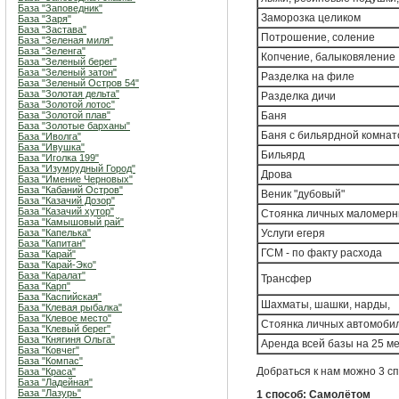
База "Заповедник"
Заморозка целиком
База "Заря"
База "Застава"
Потрошение, соление
База "Зеленая миля"
База "Зеленга"
Копчение, балыковяление
База "Зеленый берег"
База "Зеленый затон"
Разделка на филе
База "Зеленый Остров 54"
База "Золотая дельта"
Разделка дичи
База "Золотой лотос"
База "Золотой плав"
Баня
База "Золотые барханы"
Баня с бильярдной комнат
База "Иволга"
База "Ивушка"
Бильярд
База "Иголка 199"
База "Изумрудный Город"
Дрова
База "Имение Черновых"
База "Кабаний Остров"
Веник "дубовый"
База "Казачий Дозор"
База "Казачий хутор"
Стоянка личных маломерн
База "Камышовый рай"
База "Капелька"
Услуги егеря
База "Капитан"
ГСМ - по факту расхода
База "Карай"
База "Карай-Эко"
База "Каралат"
Трансфер
База "Карп"
База "Каспийская"
Шахматы, шашки, нарды,
База "Клевая рыбалка"
База "Клевое место"
Стоянка личных автомоби
База "Клевый берег"
База "Княгиня Ольга"
Аренда всей базы на 25 м
База "Ковчег"
База "Компас"
Добраться к нам можно 3 с
База "Краса"
База "Ладейная"
База "Лазурь"
1 способ: Самолётом