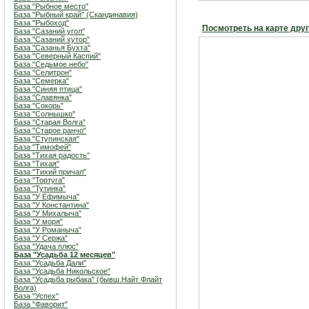
База "Рыбное место"
База "Рыбный край" (Скандинавия)
База "Рыбоход"
Посмотреть на карте дру
База "Сазаний угол"
База "Сазаний хутор"
База "Сазанья Бухта"
База "Северный Каспий"
База "Седьмое небо"
База "Селитрон"
База "Семерка"
База "Синяя птица"
База "Славянка"
База "Сокорь"
База "Солнышко"
База "Старая Волга"
База "Старое ранчо"
База "Ступинская"
База "Тимофей"
База "Тихая радость"
База "Тихая"
База "Тихий причал"
База "Тортуга"
База "Тутинка"
База "У Ефимыча"
База "У Константина"
База "У Михалыча"
База "У моря"
База "У Романыча"
База "У Сержа"
База "Удача плюс"
База "Усадьба 12 месяцев"
База "Усадьба Дали"
База "Усадьба Никольское"
База "Усадьба рыбака" (бывш.Найт Флайт
Волга)
База "Успех"
База "Фаворит"