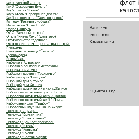
флот 
Клуб "Золотой Осетр"
Клуб "Сокровище Дельты"
качес
Клуб отдыха "Итиль"
Клуб-отель "Серебряная дельта"
Клубное поместье "Семь островов"
Коттедж "Казачья слободка"
Мини-отель "Grand Fish"
Ваше имя
Озеро Бешкуль
ООО "Зеленый остров"
Ваш E-mail
Отель "Ривер Хаус" (Дельтаро)
Охотхозяйство "Удачное"
Комментарий
Охотхозяйство НП "Дельта-трансстрой"
Плавдача
Плавучая гостиница "Ё-отель"
(дебаркадер)
Росрыбалка
Рыбалка в Астрахани
Рыбалка в понизовье Астрахани
Рыбалка на Ахтубе
Рыбацкая деревня "Трехречье"
Рыбацкий дом "Болхуны"
Рыбацкий дом в Мумре
Рыбацкий дом Хищник
Рыбацкий домик на р.Ямная с.Житное
Оцените базу:
Рыболовно-охотничий дом на Волге
Рыболовно-охотничий клуб 26 регион
Рыболовно-охотничий клуб 9 Причал
Рыболовный дом "Фишбон"
Рыболовный клуб Фишка на Ахтубе
Теплоход "Адмирал"
Теплоход "Бригантина"
Теплоход "Влиятельный"
Теплоход "ДомКор" ярославец
Теплоход "Итиль"
Теплоход "Контракт"
Теплоход "Русич"
Теплоход "Святая Мария"