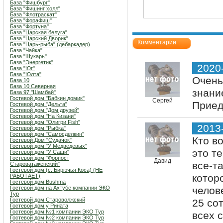
База "Фишбург"
База "Фишинг холл"
База "Флотраскат"
База "ФораФиш"
База "Фортуна"
База "Царская белуга"
База "Царский Дворик"
Комментарии
База "Царь-рыба" (дебаркадер)
База "Чайка"
База "Щукарь"
База "Энергетик"
2020
База "Юг"
База "Юлта"
Очень
База 10
База 10 Северная
знани
База 97 "Шамбай"
Гостевой дом "Бабкин домик"
Сергей
Приед
Гостевой дом "Дельта"
Гостевой дом "Дом друзей"
Гостевой дом "На Кизани"
Гостевой дом "Олигри Fish"
2013
Гостевой дом "Рыбка"
Гостевой дом "Самосделкин"
Кто в
Гостевой Дом "Судачок"
Гостевой дом "У Медведевых"
это т
Гостевой дом "У Саши"
Гостевой дом "Форпост
Давид
все-т
Староватаженский"
Гостевой дом (с. Бирючья Коса) (НЕ
котор
РАБОТАЕТ)
Гостевой дом Bushma
Гостевой дом на Ахтубе компании ЭКО
челов
Тур
Гостевой дом Староволжский
25 со
Гостевой дом у Рината
Гостевой дом №1 компании ЭКО Тур
всех 
Гостевой дом №2 компании ЭКО Тур