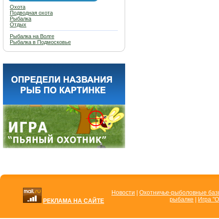
Охота
Подводная охота
Рыбалка
Отдых
Рыбалка на Волге
Рыбалка в Подмосковье
Новости
|
Охотничье-рыболовные ба
рыбалке
|
Игра "О
РЕКЛАМА НА САЙТЕ