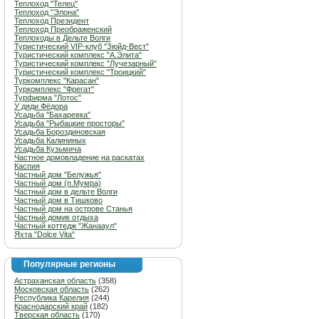
Теплоход "Телец"
Теплоход "Элона"
Теплоход Президент
Теплоход Преображенский
Теплоходы в Дельте Волги
Туристический VIP-клуб "Зюйд-Вест"
Туристический комплекс "А.Элита"
Туристический комплекс "Лучезарный"
Туристический комплекс "Троицкий"
Туркомплекс "Карасан"
Туркомплекс "Фрегат"
Турфирма "Лотос"
У дяди Фёдора
Усадьба "Бахаревка"
Усадьба "Рыбацкие просторы"
Усадьба Бороздиновская
Усадьба Калининых
Усадьба Кузьмича
Частное домовладение на раскатах
Каспия
Частный дом "Белужья"
Частный дом (п.Мумра)
Частный дом в дельте Волги
Частный дом в Тишково
Частный дом на острове Станья
Частный домик отдыха
Частный коттедж "Жанааул"
Яхта "Dolce Vita"
Популярные регионы
Астраханская область
(358)
Московская область
(262)
Республика Карелия
(244)
Краснодарский край
(182)
Тверская область
(170)