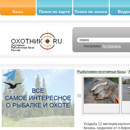
Базы
Поиск по карте
Поиск по шоссе
Водо
Астрахань
Например:
Рыболовно-охотничьи базы
/
<<
Усадьба 12 месяцев располо
Кизань, недалеко от п.Киро