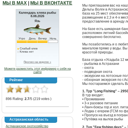
МЫ В МАХ
|
МЫ В ВКОНТАКТЕ
Мы приглашаем вас на нашу
Дельты Волги в Астраханско
Календарь клева рыбы
база на 25 мест обеспечив
8.08.2026
размещение в 2,3 и 4-х мес
Язь
предоставление в аренду л
На базе есть шикарная бан
расположен летний бассейн
совершенно бесплатно.
Утро
День
Вечер
Ночь
Мы позаботились и о люби
мангалом прямо у воды. В
Слабый клев
Клева нет
красотой природы.
База отдыха «Усадьба 12 
Прогноз на неделю »
- рыбалка в Астрахани
- охота
Можете разместить этот информер у себя на
- подводная охота
сайте
- экскурсии на лотосные по
- обзорная экскурсия по г.А
Рейтинг
Мы постараемся сделать В
1. Тур "Long Fishing" – 29
В тур входит:
896 Rating:
2.7
/5 (219 votes )
• Проживание
• 3-х разовое питание
• Ланч-боксы гор.и хол. пи
• Лодка с егерем (ГСМ по ф
• Пропуск на въезд в погран
• Путёвка на вылов рыбы
Астраханская область
Астраханское охотхозяйство
2. Тур "Few fishing days" –