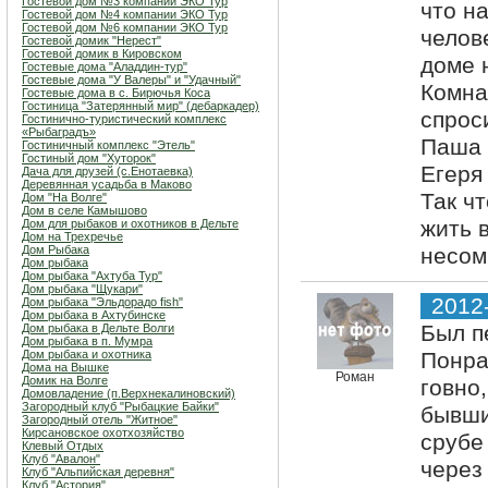
Гостевой дом №3 компании ЭКО Тур
что н
Гостевой дом №4 компании ЭКО Тур
Гостевой дом №6 компании ЭКО Тур
челов
Гостевой домик "Нерест"
Гостевой домик в Кировском
доме 
Гостевые дома "Аладдин-тур"
Гостевые дома "У Валеры" и "Удачный"
Комнат
Гостевые дома в с. Бирючья Коса
Гостиница "Затерянный мир" (дебаркадер)
спрос
Гостинично-туристический комплекс
«Рыбаградъ»
Паша в
Гостиничный комплекс "Этель"
Гостиный дом "Хуторок"
Егеря
Дача для друзей (с.Енотаевка)
Деревянная усадьба в Маково
Так чт
Дом "На Волге"
Дом в селе Камышово
жить 
Дом для рыбаков и охотников в Дельте
Дом на Трехречье
Дом Рыбака
несом
Дом рыбака
Дом рыбака "Ахтуба Тур"
Дом рыбака "Щукари"
2012
Дом рыбака "Эльдорадо fish"
Дом рыбака в Ахтубинске
Был пе
Дом рыбака в Дельте Волги
Дом рыбака в п. Мумра
Дом рыбака и охотника
Понра
Дома на Вышке
Роман
Домик на Волге
говно
Домовладение (п.Верхнекалиновский)
Загородный клуб "Рыбацкие Байки"
бывши
Загородный отель "Житное"
Кирсановское охотхозяйство
срубе
Клевый Отдых
Клуб "Авалон"
через
Клуб "Альпийская деревня"
Клуб "Астория"