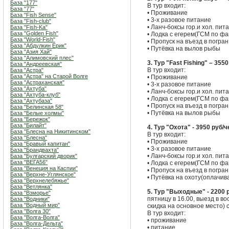
База "177"
В тур входит:
База "77"
• Проживание
База "Fish Sense"
• 3-х разовое питание
База "Fish-club"
• Ланч-боксы гор.и хол. пи
База "Fish-Ka"
База "Golden Fish"
• Лодка с егерем(ГСМ по фа
База "World-Fish"
• Пропуск на въезд в погран
База "Абдулкин Ерик"
• Путёвка на вылов рыбы
База "Азия Хай"
База "Алимовский плес"
3. Тур "Fast Fishing" – 355
База "Андреевская"
В тур входит:
База "Астра"
База "Астра" на Старой Волге
• Проживание
База "Астраханская"
• 3-х разовое питание
База "Ахтуба"
• Ланч-боксы гор.и хол. пи
База "Ахтуба-клуб"
• Лодка с егерем(ГСМ по фа
База "Ахтубаза"
• Пропуск на въезд в погран
База "Белинская 58"
• Путёвка на вылов рыбы
База "Белые холмы"
База "Бережок"
База "Билайт"
4. Тур "Охота" - 3950 руб/
База "Блесна на Никитинском"
В тур входит:
База "Блесна"
• Проживание
База "Бравый капитан"
• 3-х разовое питание
База "Брандвахта"
• Ланч-боксы гор.и хол. пи
База "Булгарский дворик"
База "ВЕГА56"
• Лодка с егерем(ГСМ по фа
База "Венеция на Каспии"
• Пропуск на въезд в погран
База "Верхне-Углянское"
• Путёвка на охоту(оплачив
База "Верхнелебяжье"
База "Ветлянка"
5. Тур "Выходные" - 2200 
База "Взморье"
пятницу в 16.00, выезд в в
База "Водники"
База "Водный мир"
скидка на основное место) с
База "Волга 30"
В тур входит:
База "Волга-Волга"
• проживание
База "Волга-Дельта"
• питание