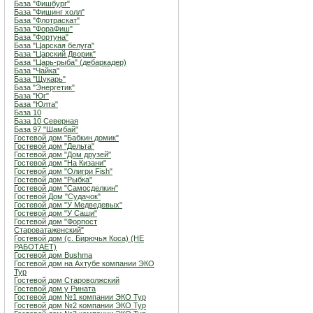
База "Фишбург"
База "Фишинг холл"
База "Флотраскат"
База "ФораФиш"
База "Фортуна"
База "Царская белуга"
База "Царский Дворик"
База "Царь-рыба" (дебаркадер)
База "Чайка"
База "Щукарь"
База "Энергетик"
База "Юг"
База "Юлта"
База 10
База 10 Северная
База 97 "Шамбай"
Гостевой дом "Бабкин домик"
Гостевой дом "Дельта"
Гостевой дом "Дом друзей"
Гостевой дом "На Кизани"
Гостевой дом "Олигри Fish"
Гостевой дом "Рыбка"
Гостевой дом "Самосделкин"
Гостевой Дом "Судачок"
Гостевой дом "У Медведевых"
Гостевой дом "У Саши"
Гостевой дом "Форпост
Староватаженский"
Гостевой дом (с. Бирючья Коса) (НЕ
РАБОТАЕТ)
Гостевой дом Bushma
Гостевой дом на Ахтубе компании ЭКО
Тур
Гостевой дом Староволжский
Гостевой дом у Рината
Гостевой дом №1 компании ЭКО Тур
Гостевой дом №2 компании ЭКО Тур