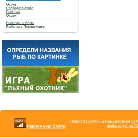
Охота
Подводная охота
Рыбалка
Отдых
Рыбалка на Волге
Рыбалка в Подмосковье
Новости
|
Охотничье-рыболовные ба
рыбалке
|
Игра "О
РЕКЛАМА НА САЙТЕ