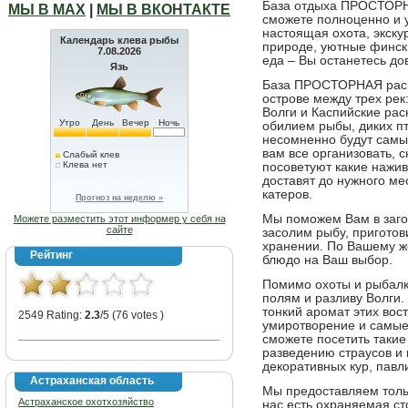
База отдыха ПРОСТОРНА
МЫ В МАХ
|
МЫ В ВКОНТАКТЕ
сможете полноценно и у
настоящая охота, экску
Календарь клева рыбы
природе, уютные фински
7.08.2026
еда – Вы останетесь до
Язь
База ПРОСТОРНАЯ расп
острове между трех рек:
Волги и Каспийские рас
Утро
День
Вечер
Ночь
обилием рыбы, диких пт
несомненно будут самы
вам все организовать,
Слабый клев
Клева нет
посоветуют какие нажив
доставят до нужного мес
катеров.
Прогноз на неделю »
Мы поможем Вам в заго
Можете разместить этот информер у себя на
сайте
засолим рыбу, пригото
хранении. По Вашему ж
Рейтинг
блюдо на Ваш выбор.
Помимо охоты и рыбалк
полям и разливу Волги.
тонкий аромат этих вос
2549 Rating:
2.3
/5 (76 votes )
умиротворение и самые
сможете посетить такие
разведению страусов и
декоративных кур, павл
Астраханская область
Мы предоставляем толь
Астраханское охотхозяйство
нас есть охраняемая ст