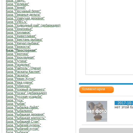
База "Парус"
База "Пеликан"
База "Пеней"
База "Песчаный берег"
База "Пиранья-дельта"
База "Плавучая деревня"
База "ПЛЕСъ"
База "Подводный рай" (дебаркадер)
База "Понизовье"
База "Поплавок"
База "Приветливая"
База "Пристань рыбака"
База "Причал рыбака"
База "Прокоста"
База "Просторная"
База "Протока"
База "Прохладная"
База "Путина"
База "Раздолье"
База "Райтель" (Удача)
База "Раскаты Каспия"
База "Раскаты"
База "Ревин Хутор"
База "Река удачи"
База "Робинзон"
Комментарии
База "Розовый фламинго"
База "Росма" (дебаркадер)
База "Русская усадьба"
База "Русь"
2017-10-
База "Рыбак"
нет этой б
База "Рыбалка-Лайф"
База "Рыбалкино"
База "Рыбацкая деревня"
База "Рыбацкая крепость"
База "Рыбацкий Стан"
База "Рыбачий курень"
База "Рыбачий хутор"
База "Рыбачок"