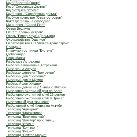
Клуб "Золотой Осетр"
Клуб "Сокровище Дельты"
Клуб отдыха "Итиль"
Клуб-отель "Серебряная дельта"
Клубное поместье "Семь островов"
Коттедж "Казачья слободка"
Мини-отель "Grand Fish"
Озеро Бешкуль
ООО "Зеленый остров"
Отель "Ривер Хаус" (Дельтаро)
Охотхозяйство "Удачное"
Охотхозяйство НП "Дельта-трансстрой"
Плавдача
Плавучая гостиница "Ё-отель"
(дебаркадер)
Росрыбалка
Рыбалка в Астрахани
Рыбалка в понизовье Астрахани
Рыбалка на Ахтубе
Рыбацкая деревня "Трехречье"
Рыбацкий дом "Болхуны"
Рыбацкий дом в Мумре
Рыбацкий дом Хищник
Рыбацкий домик на р.Ямная с.Житное
Рыболовно-охотничий дом на Волге
Рыболовно-охотничий клуб 26 регион
Рыболовно-охотничий клуб 9 Причал
Рыболовный дом "Фишбон"
Рыболовный клуб Фишка на Ахтубе
Теплоход "Адмирал"
Теплоход "Бригантина"
Теплоход "Влиятельный"
Теплоход "ДомКор" ярославец
Теплоход "Итиль"
Теплоход "Контракт"
Теплоход "Русич"
Теплоход "Святая Мария"