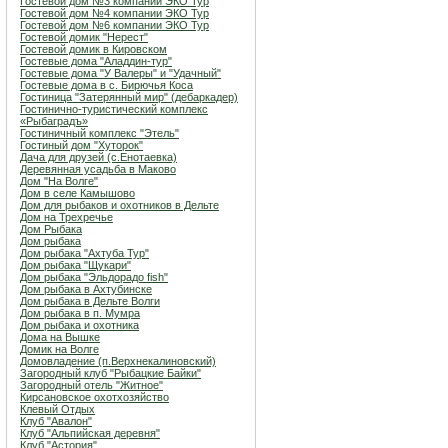
Гостевой дом №3 компании ЭКО Тур
Гостевой дом №4 компании ЭКО Тур
Гостевой дом №6 компании ЭКО Тур
Гостевой домик "Нерест"
Гостевой домик в Кировском
Гостевые дома "Аладдин-тур"
Гостевые дома "У Валеры" и "Удачный"
Гостевые дома в с. Бирючья Коса
Гостиница "Затерянный мир" (дебаркадер)
Гостинично-туристический комплекс
«Рыбаградъ»
Гостиничный комплекс "Этель"
Гостиный дом "Хуторок"
Дача для друзей (с.Енотаевка)
Деревянная усадьба в Маково
Дом "На Волге"
Дом в селе Камышово
Дом для рыбаков и охотников в Дельте
Дом на Трехречье
Дом Рыбака
Дом рыбака
Дом рыбака "Ахтуба Тур"
Дом рыбака "Щукари"
Дом рыбака "Эльдорадо fish"
Дом рыбака в Ахтубинске
Дом рыбака в Дельте Волги
Дом рыбака в п. Мумра
Дом рыбака и охотника
Дома на Вышке
Домик на Волге
Домовладение (п.Верхнекалиновский)
Загородный клуб "Рыбацкие Байки"
Загородный отель "Житное"
Кирсановское охотхозяйство
Клевый Отдых
Клуб "Авалон"
Клуб "Альпийская деревня"
Клуб "Астория"