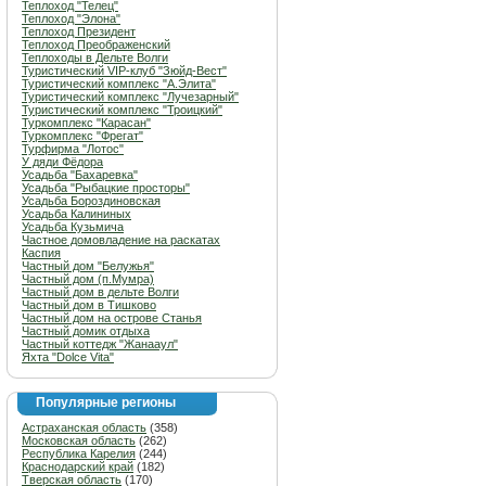
Теплоход "Телец"
Теплоход "Элона"
Теплоход Президент
Теплоход Преображенский
Теплоходы в Дельте Волги
Туристический VIP-клуб "Зюйд-Вест"
Туристический комплекс "А.Элита"
Туристический комплекс "Лучезарный"
Туристический комплекс "Троицкий"
Туркомплекс "Карасан"
Туркомплекс "Фрегат"
Турфирма "Лотос"
У дяди Фёдора
Усадьба "Бахаревка"
Усадьба "Рыбацкие просторы"
Усадьба Бороздиновская
Усадьба Калининых
Усадьба Кузьмича
Частное домовладение на раскатах
Каспия
Частный дом "Белужья"
Частный дом (п.Мумра)
Частный дом в дельте Волги
Частный дом в Тишково
Частный дом на острове Станья
Частный домик отдыха
Частный коттедж "Жанааул"
Яхта "Dolce Vita"
Популярные регионы
Астраханская область
(358)
Московская область
(262)
Республика Карелия
(244)
Краснодарский край
(182)
Тверская область
(170)