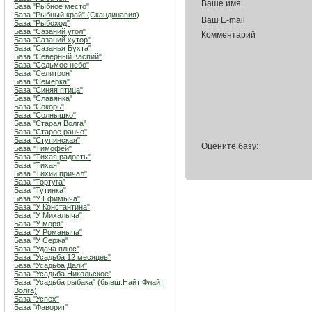
Ваше имя
База "Рыбное место"
База "Рыбный край" (Скандинавия)
Ваш E-mail
База "Рыбоход"
База "Сазаний угол"
Комментарий
База "Сазаний хутор"
База "Сазанья Бухта"
База "Северный Каспий"
База "Седьмое небо"
База "Селитрон"
База "Семерка"
База "Синяя птица"
База "Славянка"
База "Сокорь"
База "Солнышко"
База "Старая Волга"
База "Старое ранчо"
База "Ступинская"
Оцените базу:
База "Тимофей"
База "Тихая радость"
База "Тихая"
База "Тихий причал"
База "Тортуга"
База "Тутинка"
База "У Ефимыча"
База "У Константина"
База "У Михалыча"
База "У моря"
База "У Романыча"
База "У Сержа"
База "Удача плюс"
База "Усадьба 12 месяцев"
База "Усадьба Дали"
База "Усадьба Никольское"
База "Усадьба рыбака" (бывш.Найт Флайт
Волга)
База "Успех"
База "Фаворит"