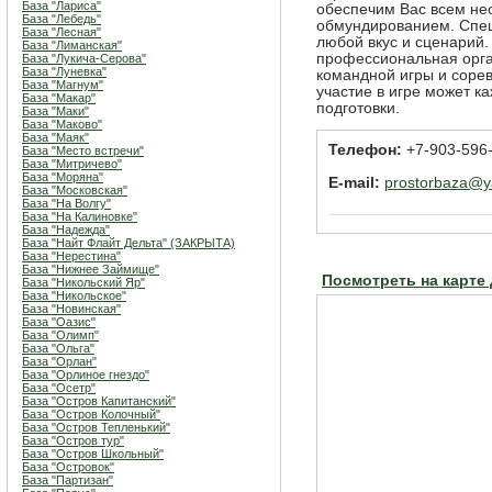
База "Лариса"
обеспечим Вас всем н
База "Лебедь"
обмундированием. Спе
База "Лесная"
любой вкус и сценарий
База "Лиманская"
профессиональная орга
База "Лукича-Серова"
База "Луневка"
командной игры и сорев
База "Магнум"
участие в игре может к
База "Макар"
подготовки.
База "Маки"
База "Маково"
База "Маяк"
Телефон:
+7-903-596
База "Место встречи"
База "Митричево"
База "Моряна"
E-mail:
prostorbaza@y
База "Московская"
База "На Волгу"
База "На Калиновке"
База "Надежда"
База "Найт Флайт Дельта" (ЗАКРЫТА)
База "Нерестина"
База "Нижнее Займище"
Посмотреть на карте
База "Никольский Яр"
База "Никольское"
База "Новинская"
База "Оазис"
База "Олимп"
База "Ольга"
База "Орлан"
База "Орлиное гнездо"
База "Осетр"
База "Остров Капитанский"
База "Остров Колочный"
База "Остров Тепленький"
База "Остров тур"
База "Остров Школьный"
База "Островок"
База "Партизан"