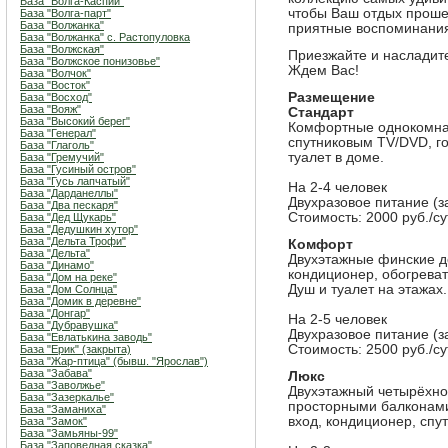
База "Волга-Каспий"
чтобы Ваш отдых проше
База "Волга-парт"
База "Волжанка"
приятные воспоминания 
База "Волжанка" с. Растопуловка
База "Волжская"
Приезжайте и насладит
База "Волжское понизовье"
Ждем Вас!
База "Волчок"
База "Восток"
Размещение
База "Восход"
База "Вояж"
Стандарт
База "Высокий берег"
Комфортные однокомна
База "Генерал"
спутниковым TV/DVD, го
База "Глаголь"
туалет в доме.
База "Гремучий"
База "Гусиный остров"
База "Гусь лапчатый"
На 2-4 человек
База "Дарданеллы"
Двухразовое питание (
База "Два пескаря"
Стоимость: 2000 руб./сут
База "Дед Щукарь"
База "Дедушкин хутор"
База "Дельта Трофи"
Комфорт
База "Дельта"
Двухэтажные финские д
База "Динамо"
кондиционер, обогреват
База "Дом на реке"
Душ и туалет на этажах.
База "Дом Солнца"
База "Домик в деревне"
База "Донгар"
На 2-5 человек
База "Дубравушка"
Двухразовое питание (
База "Евлатькина заводь"
Стоимость: 2500 руб./сут
База "Ерик" (закрыта)
База "Жар-птица" (бывш. "Ярослав")
База "Забава"
Люкс
База "Заволжье"
Двухэтажный четырёхно
База "Зазеркалье"
просторными балконами
База "Заманиха"
вход, кондиционер, спу
База "Замок"
База "Замьяны-99"
База "Заповедная сказка"