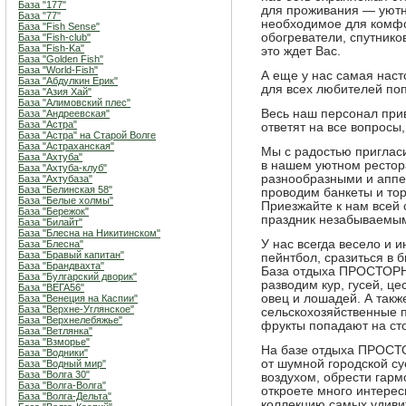
База "177"
для проживания — уютн
База "77"
необходимое для комфо
База "Fish Sense"
обогреватели, спутнико
База "Fish-club"
База "Fish-Ka"
это ждет Вас.
База "Golden Fish"
База "World-Fish"
А еще у нас самая наст
База "Абдулкин Ерик"
для всех любителей поп
База "Азия Хай"
База "Алимовский плес"
Весь наш персонал при
База "Андреевская"
База "Астра"
ответят на все вопросы,
База "Астра" на Старой Волге
База "Астраханская"
Мы с радостью пригласи
База "Ахтуба"
в нашем уютном рестор
База "Ахтуба-клуб"
разнообразными и аппе
База "Ахтубаза"
База "Белинская 58"
проводим банкеты и тор
База "Белые холмы"
Приезжайте к нам всей
База "Бережок"
праздник незабываемым
База "Билайт"
База "Блесна на Никитинском"
У нас всегда весело и 
База "Блесна"
База "Бравый капитан"
пейнтбол, сразиться в 
База "Брандвахта"
База отдыха ПРОСТОРН
База "Булгарский дворик"
разводим кур, гусей, це
База "ВЕГА56"
овец и лошадей. А так
База "Венеция на Каспии"
База "Верхне-Углянское"
сельскохозяйственные п
База "Верхнелебяжье"
фрукты попадают на сто
База "Ветлянка"
База "Взморье"
На базе отдыха ПРОСТО
База "Водники"
от шумной городской су
База "Водный мир"
База "Волга 30"
воздухом, обрести гар
База "Волга-Волга"
откроете много интерес
База "Волга-Дельта"
коллекцию самых удиви