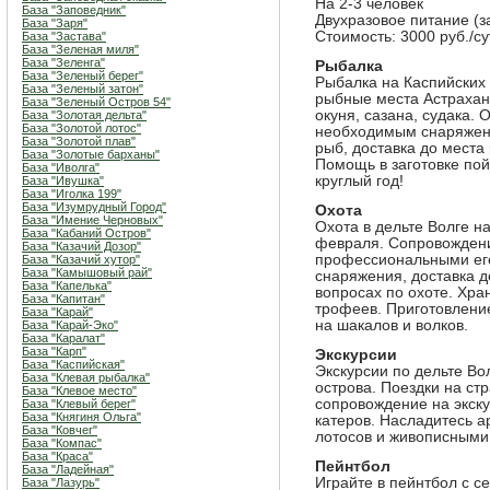
На 2-3 человек
База "Заповедник"
Двухразовое питание (
База "Заря"
Стоимость: 3000 руб./сут
База "Застава"
База "Зеленая миля"
База "Зеленга"
Рыбалка
База "Зеленый берег"
Рыбалка на Каспийских 
База "Зеленый затон"
рыбные места Астраханс
База "Зеленый Остров 54"
окуня, сазана, судака.
База "Золотая дельта"
База "Золотой лотос"
необходимым снаряжени
База "Золотой плав"
рыб, доставка до места
База "Золотые барханы"
Помощь в заготовке по
База "Иволга"
круглый год!
База "Ивушка"
База "Иголка 199"
База "Изумрудный Город"
Охота
База "Имение Черновых"
Охота в дельте Волге на
База "Кабаний Остров"
февраля. Сопровождени
База "Казачий Дозор"
профессиональными еге
База "Казачий хутор"
База "Камышовый рай"
снаряжения, доставка д
База "Капелька"
вопросах по охоте. Хра
База "Капитан"
трофеев. Приготовлени
База "Карай"
на шакалов и волков.
База "Карай-Эко"
База "Каралат"
База "Карп"
Экскурсии
База "Каспийская"
Экскурсии по дельте Вол
База "Клевая рыбалка"
острова. Поездки на ст
База "Клевое место"
сопровождение на экску
База "Клевый берег"
База "Княгиня Ольга"
катеров. Насладитесь 
База "Ковчег"
лотосов и живописными
База "Компас"
База "Краса"
Пейнтбол
База "Ладейная"
Играйте в пейнтбол с с
База "Лазурь"