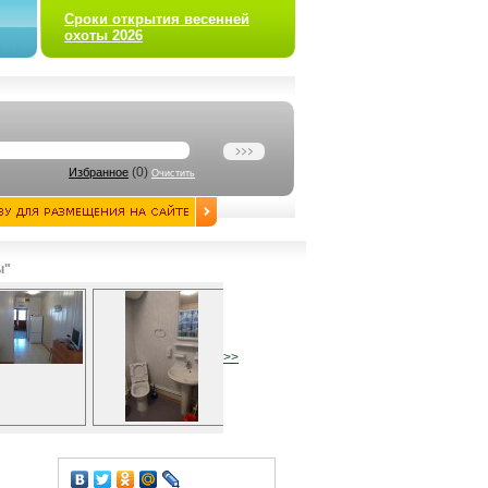
Сроки открытия весенней
охоты 2026
(
0
)
Избранное
Очистить
ы"
>>