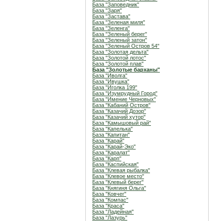
База "Заповедник"
База "Заря"
База "Застава"
База "Зеленая миля"
База "Зеленга"
База "Зеленый берег"
База "Зеленый затон"
База "Зеленый Остров 54"
База "Золотая дельта"
База "Золотой лотос"
База "Золотой плав"
База "Золотые барханы"
База "Иволга"
База "Ивушка"
База "Иголка 199"
База "Изумрудный Город"
База "Имение Черновых"
База "Кабаний Остров"
База "Казачий Дозор"
База "Казачий хутор"
База "Камышовый рай"
База "Капелька"
База "Капитан"
База "Карай"
База "Карай-Эко"
База "Каралат"
База "Карп"
База "Каспийская"
База "Клевая рыбалка"
База "Клевое место"
База "Клевый берег"
База "Княгиня Ольга"
База "Ковчег"
База "Компас"
База "Краса"
База "Ладейная"
База "Лазурь"