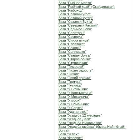
База "Рыбное место"
База "Рыбный край" (Скандинавия)
База "Рыбоход"
База "Сазаний угол"
База "Сазаний хутор"
База "Сазанья Бухта"
База "Северный Каспий"
База "Седьмое небо"
База "Селитрон"
База "Семерка"
База "Синяя птица"
База "Славянка"
База "Сокорь"
База "Солнышко"
База "Старая Волга"
База "Старое ранчо"
База "Ступинская"
База "Тимофей"
База "Тихая радость"
База "Тихая"
База "Тихий причал"
База "Тортуга"
База "Тутинка"
База "У Ефимыча"
База "У Константина"
База "У Михалыча"
База "У моря"
База "У Романыча"
База "У Сержа"
База "Удача плюс"
База "Усадьба 12 месяцев"
База "Усадьба Дали"
База "Усадьба Никольское"
База "Усадьба рыбака" (бывш.Найт Флайт
Волга)
База "Успех"
База "Фаворит"