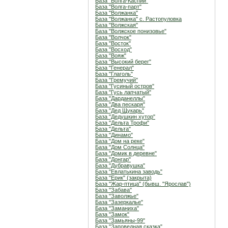
База "Волга-Каспий"
База "Волга-парт"
База "Волжанка"
База "Волжанка" с. Растопуловка
База "Волжская"
База "Волжское понизовье"
База "Волчок"
База "Восток"
База "Восход"
База "Вояж"
База "Высокий берег"
База "Генерал"
База "Глаголь"
База "Гремучий"
База "Гусиный остров"
База "Гусь лапчатый"
База "Дарданеллы"
База "Два пескаря"
База "Дед Щукарь"
База "Дедушкин хутор"
База "Дельта Трофи"
База "Дельта"
База "Динамо"
База "Дом на реке"
База "Дом Солнца"
База "Домик в деревне"
База "Донгар"
База "Дубравушка"
База "Евлатькина заводь"
База "Ерик" (закрыта)
База "Жар-птица" (бывш. "Ярослав")
База "Забава"
База "Заволжье"
База "Зазеркалье"
База "Заманиха"
База "Замок"
База "Замьяны-99"
База "Заповедная сказка"