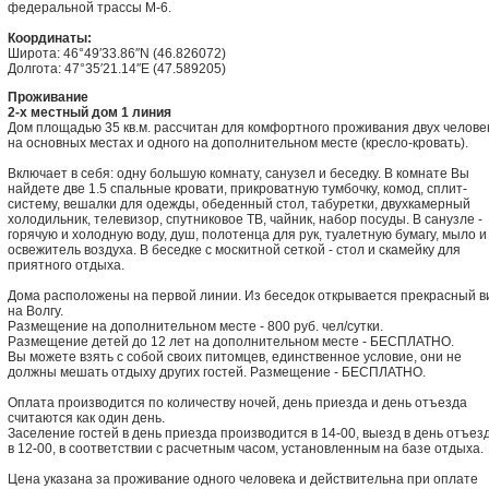
федеральной трассы М-6.
Координаты:
Широта: 46°49′33.86″N (46.826072)
Долгота: 47°35′21.14″E (47.589205)
Проживание
2-х местный дом 1 линия
Дом площадью 35 кв.м. рассчитан для комфортного проживания двух челове
на основных местах и одного на дополнительном месте (кресло-кровать).
Включает в себя: одну большую комнату, санузел и беседку. В комнате Вы
найдете две 1.5 спальные кровати, прикроватную тумбочку, комод, сплит-
систему, вешалки для одежды, обеденный стол, табуретки, двухкамерный
холодильник, телевизор, спутниковое ТВ, чайник, набор посуды. В санузле -
горячую и холодную воду, душ, полотенца для рук, туалетную бумагу, мыло и
освежитель воздуха. В беседке с москитной сеткой - стол и скамейку для
приятного отдыха.
Дома расположены на первой линии. Из беседок открывается прекрасный в
на Волгу.
Размещение на дополнительном месте - 800 руб. чел/сутки.
Размещение детей до 12 лет на дополнительном месте - БЕСПЛАТНО.
Вы можете взять с собой своих питомцев, единственное условие, они не
должны мешать отдыху других гостей. Размещение - БЕСПЛАТНО.
Оплата производится по количеству ночей, день приезда и день отъезда
считаются как один день.
Заселение гостей в день приезда производится в 14-00, выезд в день отъез
в 12-00, в соответствии с расчетным часом, установленным на базе отдыха.
Цена указана за проживание одного человека и действительна при оплате