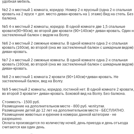
удобная мебель.
№2 2-х местный 1 комната, коридор. Номер 2-х ярусный (одна 2-х спальная
кровать на 2 ярусе + доп. место-диван-кровать на 1 этаже) Вид на степь. Без
балкона.
№5 4-х местный 2 комнаты, коридор. В одной комнате две 1,5 спальные
кровати(90+90см), во второй две кровати (90+140см)+ диван-кровать. Один н
застекленный балкон с видом на Волгу.
№6 2-х местный 2 смежные комнаты. В одной комнате одна 2-х спальная
кровать (160см), во второй (она же застекленный балкон с шикарным видом)
диван-кровать.
№7 2-х местный 2 смежные комнаты. В одной комнате одна 2-х спальная
кровать (160см), во второй (она же застекленный балкон с шикарным видом)
диван-кровать.
№8 2-х местный 1 комната 2 кровати (90+140см)+диван-кровать. Не
застекленный балкон, вид на Волгу.
№9 5-местный 2 комнаты, коридор, гостиной нет. В одной комнате 2 кровати,
во второй 3 кровати+ диван-кровать. Боковой вид на Волгу. Без балкона.
Стоимость - 1500 руб.
Размещение на дополнительном месте - 800 руб. чел/сутки.
Размещение детей до 12 лет на дополнительном месте - БЕСПЛАТНО.
Размещение животных и курение в номерах данной категории - не
разрешено.
Оплата производится по количеству ночей, день приезда и день отъезда
считаются как один день.