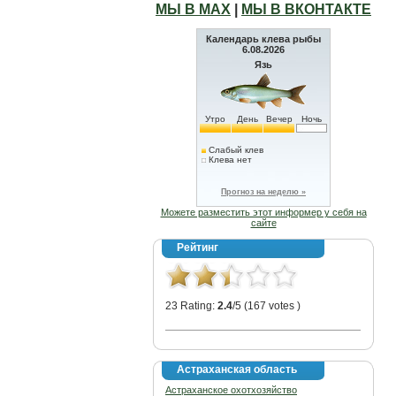
МЫ В МАХ
|
МЫ В ВКОНТАКТЕ
Календарь клева рыбы
6.08.2026
Язь
Утро
День
Вечер
Ночь
Слабый клев
Клева нет
Прогноз на неделю »
Можете разместить этот информер у себя на
сайте
Рейтинг
23 Rating:
2.4
/5 (167 votes )
Астраханская область
Астраханское охотхозяйство