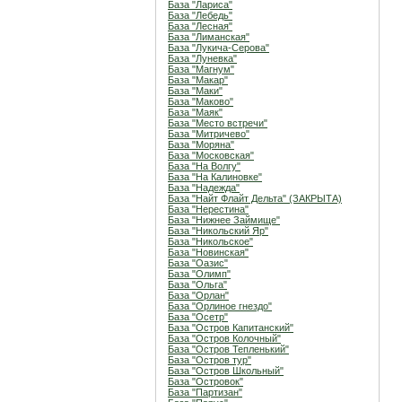
База "Лариса"
База "Лебедь"
База "Лесная"
База "Лиманская"
База "Лукича-Серова"
База "Луневка"
База "Магнум"
База "Макар"
База "Маки"
База "Маково"
База "Маяк"
База "Место встречи"
База "Митричево"
База "Моряна"
База "Московская"
База "На Волгу"
База "На Калиновке"
База "Надежда"
База "Найт Флайт Дельта" (ЗАКРЫТА)
База "Нерестина"
База "Нижнее Займище"
База "Никольский Яр"
База "Никольское"
База "Новинская"
База "Оазис"
База "Олимп"
База "Ольга"
База "Орлан"
База "Орлиное гнездо"
База "Осетр"
База "Остров Капитанский"
База "Остров Колочный"
База "Остров Тепленький"
База "Остров тур"
База "Остров Школьный"
База "Островок"
База "Партизан"