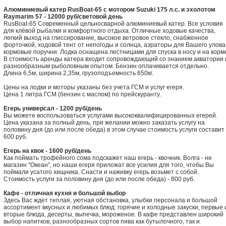
Алюминиевый катер RusBoat-65 с мотором Suzuki 175 л.с. и эхолотом
Raymarim 57 - 12000 руб/световой день
RusBoat-65 Современный цельносварной алюминиевый катер. Все условия
для клёвой рыбалки и комфортного отдыха. Отличные ходовые качества,
легкий выход на глиссирование, высокое ветровое стекло, снабженное
форточкой, ходовой тент от непогоды и солнца, аэраторы для Вашего улова
кормовые поручни. Лодка оснащена лестницами для спуска в носу и на корм
В стоимость аренды катера входит сопровождающий со знанием акватории 
разнообразным рыболовным опытом. Бензин оплачивается отдельно.
Длина 6,5м, ширина 2,35м, грузоподъемность 650кг.
Цены на лодки и моторы указаны без учета ГСМ и услуг егеря.
Цена 1 литра ГСМ (бензин с маслом) по прейскуранту.
Егерь универсал - 1200 руб/день
Вы можете воспользоваться услугами высококвалифицированных егерей.
Цена указана за полный день, при желании можно заказать услугу на
половину дня (до или после обеда) в этом случае стоимость услуги составит
600 руб.
Егерь на квок - 1600 руб/день
Как поймать трофейного сома подскажет наш егерь - квочник. Волга - не
магазин "Океан", но наши егеря приложат все усилия для того, чтобы Вы
поймали усатого хищника. Снасти и наживку егерь возьмет с собой.
Стоимость услуги за половину дня (до или после обеда) - 800 руб.
Кафе - отличная кухня и большой выбор
Здесь Вас ждет теплая, уютная обстановка, улыбки персонала и большой
ассортимент вкусных и любимых блюд: горячие и холодные закуски, первые 
вторые блюда, десерты, выпечка, мороженое. В кафе представлен широкий
выбор напитков, разнообразных сортов пива как бутылочного, так и