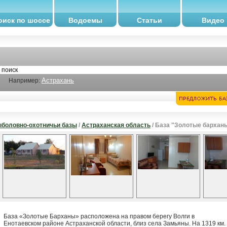
оиск по шоссе
Водоемы
Статьи
Видео
Астрахань
Например:
боловно-охотничьи базы
/
Астраханская область
/ База "Золотые бархан
База «Золотые Барханы» расположена на правом берегу Волги в
Енотаевском районе Астраханской области, близ села Замьяны. На 1319 км.