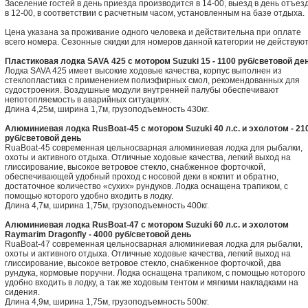
Заселение гостей в день приезда производится в 14-00, выезд в день отъез
в 12-00, в соответствии с расчетным часом, установленным на базе отдыха.
Цена указана за проживание одного человека и действительна при оплате
всего номера. Сезонные скидки для номеров данной категории не действуют
Пластиковая лодка SAVA 425 с мотором Suzuki 15 - 1100 руб/световой де
Лодка SAVA 425 имеет высокие ходовые качества, корпус выполнен из
стеклопластика с применением полиэфирных смол, рекомендованных для
судостроения. Воздушные модули внутренней палубы обеспечивают
непотопляемость в аварийных ситуациях.
Длина 4,25м, ширина 1,7м, грузоподъемность 430кг.
Алюминиевая лодка RusBoat-45 с мотором Suzuki 40 л.с. и эхолотом - 21
руб/световой день
RuaBoat-45 современная цельносварная алюминиевая лодка для рыбалки,
охоты и активного отдыха. Отличные ходовые качества, легкий выход на
глиссирование, высокое ветровое стекло, снабженное форточкой,
обеспечивающей удобный проход с носовой деки в кокпит и обратно,
достаточное количество «сухих» рундуков. Лодка оснащена трапиком, с
помощью которого удобно входить в лодку.
Длина 4,7м, ширина 1,75м, грузоподъемность 400кг.
Алюминиевая лодка RusBoat-47 с мотором Suzuki 60 л.с. и эхолотом
Raymarim Dragonfly - 4000 руб/световой день
RuaBoat-47 современная цельносварная алюминиевая лодка для рыбалки,
охоты и активного отдыха. Отличные ходовые качества, легкий выход на
глиссирование, высокое ветровое стекло, снабженное форточкой, два
рундука, кормовые поручни. Лодка оснащена трапиком, с помощью которого
удобно входить в лодку, а так же ходовым тентом и мягкими накладками на
сидения.
Длина 4,9м, ширина 1,75м, грузоподъемность 500кг.