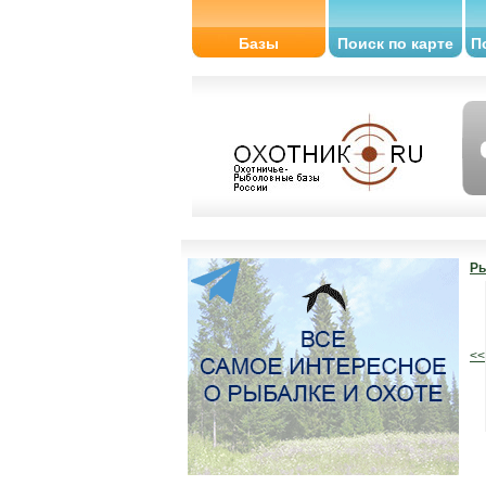
Базы
Поиск по карте
П
Ры
<<