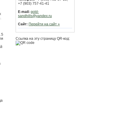
+7 (903) 757-41-41
E-mail:
gold-
к
sandhills@yandex.ru
.
Сайт:
Перейти на сайт »
.5
ля
Ссылка на эту страницу QR-код:
ой
а
да