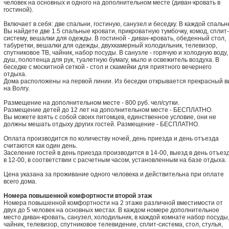
человек на основных и одного на дополнительном месте (диван-кровать в
гостиной).
Включает в себя: две спальни, гостиную, санузел и беседку. В каждой спальн
Вы найдете две 1.5 спальные кровати, прикроватную тумбочку, комод, сплит-
систему, вешалки для одежды. В гостиной - диван-кровать, обеденный стол,
табуретки, вешалки для одежды, двухкамерный холодильник, телевизор,
спутниковое ТВ, чайник, набор посуды. В санузле - горячую и холодную воду,
душ, полотенца для рук, туалетную бумагу, мыло и освежитель воздуха. В
беседке с москитной сеткой - стол и скамейки для приятного вечернего
отдыха.
Дома расположены на первой линии. Из беседки открывается прекрасный в
на Волгу.
Размещение на дополнительном месте - 800 руб. чел/сутки.
Размещение детей до 12 лет на дополнительном месте - БЕСПЛАТНО.
Вы можете взять с собой своих питомцев, единственное условие, они не
должны мешать отдыху других гостей. Размещение - БЕСПЛАТНО.
Оплата производится по количеству ночей, день приезда и день отъезда
считаются как один день.
Заселение гостей в день приезда производится в 14-00, выезд в день отъез
в 12-00, в соответствии с расчетным часом, установленным на базе отдыха.
Цена указана за проживание одного человека и действительна при оплате
всего дома.
Номера повышенной комфортности второй этаж
Номера повышенной комфортности на 2 этаже различной вместимости от
двух до 5 человек на основных местах. В каждом номере дополнительное
место диван-кровать, санузел, холодильник, в каждой комнате набор посуды
чайник, телевизор, спутниковое телевидение, сплит-система, стол, стулья,