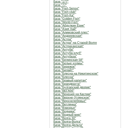
База "177"
База "77"
База "Fish Sense"
База "Fish-club"
База "Fish-Ka"
База "Golden Fish"
База "World-Fish"
База "Абдулкин Ерик"
База "Азия Хай"
База "Алимовский плес"
База "Андреевская"
База "Астра"
База "Астра" на Старой Волге
База "Астраханская"
База "Ахтуба"
База "Ахтуба-клуб"
База "Ахтубаза"
База "Белинская 58"
База "Белые холмы"
База "Бережок"
База "Билайт"
База "Блесна на Никитинском"
База "Блесна"
База "Бравый капитан"
База "Брандвахта"
База "Булгарский дворик"
База "ВЕГА56"
База "Венеция на Каспии"
База "Верхне-Углянское"
База "Верхнелебяжье"
База "Ветлянка"
База "Взморье"
База "Водники"
База "Водный мир"
База "Волга 30"
База "Волга-Волга"
База "Волга-Дельта"