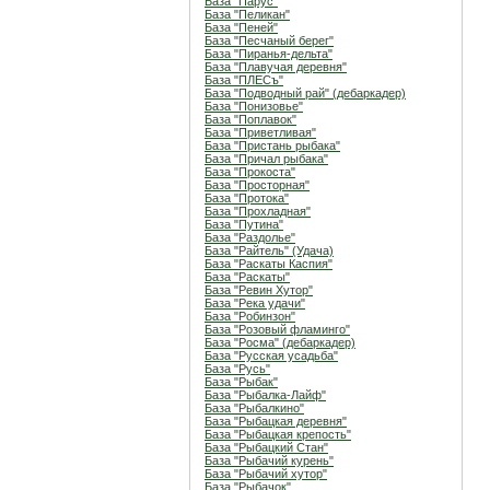
База "Парус"
База "Пеликан"
База "Пеней"
База "Песчаный берег"
База "Пиранья-дельта"
База "Плавучая деревня"
База "ПЛЕСъ"
База "Подводный рай" (дебаркадер)
База "Понизовье"
База "Поплавок"
База "Приветливая"
База "Пристань рыбака"
База "Причал рыбака"
База "Прокоста"
База "Просторная"
База "Протока"
База "Прохладная"
База "Путина"
База "Раздолье"
База "Райтель" (Удача)
База "Раскаты Каспия"
База "Раскаты"
База "Ревин Хутор"
База "Река удачи"
База "Робинзон"
База "Розовый фламинго"
База "Росма" (дебаркадер)
База "Русская усадьба"
База "Русь"
База "Рыбак"
База "Рыбалка-Лайф"
База "Рыбалкино"
База "Рыбацкая деревня"
База "Рыбацкая крепость"
База "Рыбацкий Стан"
База "Рыбачий курень"
База "Рыбачий хутор"
База "Рыбачок"