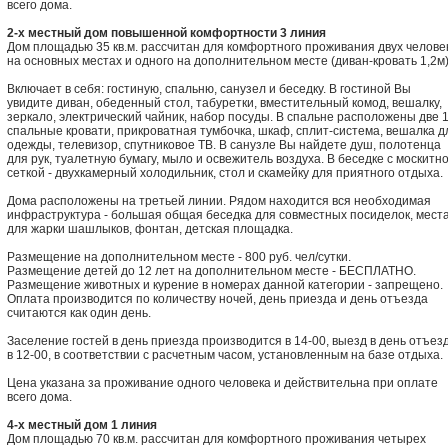
всего дома.
2-х местный дом повышенной комфортности 3 линия
Дом площадью 35 кв.м. рассчитан для комфортного проживания двух челове
на основных местах и одного на дополнительном месте (диван-кровать 1,2м)
Включает в себя: гостиную, спальню, санузел и беседку. В гостиной Вы
увидите диван, обеденный стол, табуретки, вместительный комод, вешалку,
зеркало, электрический чайник, набор посуды. В спальне расположены две 1
спальные кровати, прикроватная тумбочка, шкаф, сплит-система, вешалка д
одежды, телевизор, спутниковое ТВ. В санузле Вы найдете душ, полотенца
для рук, туалетную бумагу, мыло и освежитель воздуха. В беседке с москитн
сеткой - двухкамерный холодильник, стол и скамейку для приятного отдыха.
Дома расположены на третьей линии. Рядом находится вся необходимая
инфраструктура - большая общая беседка для совместных посиделок, мест
для жарки шашлыков, фонтан, детская площадка.
Размещение на дополнительном месте - 800 руб. чел/сутки.
Размещение детей до 12 лет на дополнительном месте - БЕСПЛАТНО.
Размещение животных и курение в номерах данной категории - запрещено.
Оплата производится по количеству ночей, день приезда и день отъезда
считаются как один день.
Заселение гостей в день приезда производится в 14-00, выезд в день отъез
в 12-00, в соответствии с расчетным часом, установленным на базе отдыха.
Цена указана за проживание одного человека и действительна при оплате
всего дома.
4-х местный дом 1 линия
Дом площадью 70 кв.м. рассчитан для комфортного проживания четырех