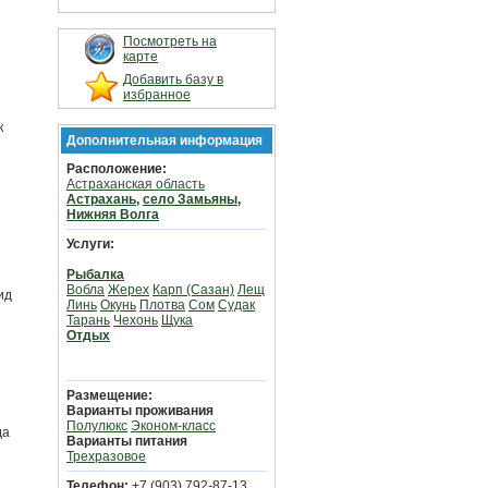
Посмотреть на
карте
Добавить базу в
избранное
к
Дополнительная информация
Расположение:
Астраханская область
Астрахань
,
село Замьяны
,
Нижняя Волга
Услуги:
Рыбалка
Вобла
Жерех
Карп (Сазан)
Лещ
ид
Линь
Окунь
Плотва
Сом
Судак
Тарань
Чехонь
Щука
Отдых
Размещение:
Варианты проживания
Полулюкс
Эконом-класс
да
Варианты питания
Трехразовое
Телефон:
+7 (903) 792-87-13,