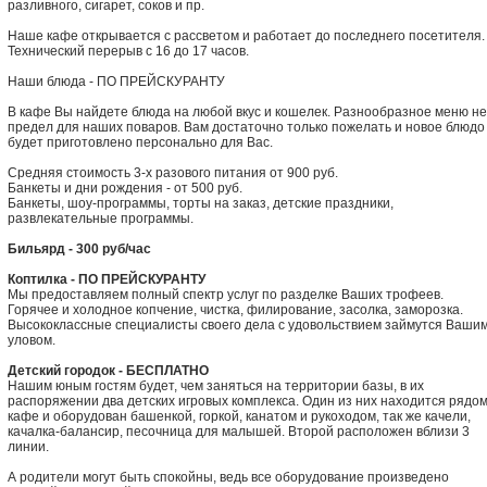
разливного, сигарет, соков и пр.
Наше кафе открывается с рассветом и работает до последнего посетителя.
Технический перерыв с 16 до 17 часов.
Наши блюда - ПО ПРЕЙСКУРАНТУ
В кафе Вы найдете блюда на любой вкус и кошелек. Разнообразное меню не
предел для наших поваров. Вам достаточно только пожелать и новое блюдо
будет приготовлено персонально для Вас.
Средняя стоимость 3-х разового питания от 900 руб.
Банкеты и дни рождения - от 500 руб.
Банкеты, шоу-программы, торты на заказ, детские праздники,
развлекательные программы.
Бильярд - 300 руб/час
Коптилка - ПО ПРЕЙСКУРАНТУ
Мы предоставляем полный спектр услуг по разделке Ваших трофеев.
Горячее и холодное копчение, чистка, филирование, засолка, заморозка.
Высококлассные специалисты своего дела с удовольствием займутся Ваши
уловом.
Детский городок - БЕСПЛАТНО
Нашим юным гостям будет, чем заняться на территории базы, в их
распоряжении два детских игровых комплекса. Один из них находится рядом
кафе и оборудован башенкой, горкой, канатом и рукоходом, так же качели,
качалка-балансир, песочница для малышей. Второй расположен вблизи 3
линии.
А родители могут быть спокойны, ведь все оборудование произведено