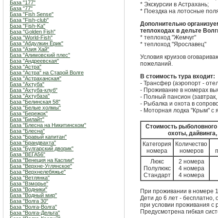
База "177"
* Экскурсии в Астрахань;
База "77"
* Поездка на лотосные поля 
База "Fish Sense"
База "Fish-club"
Дополнительно организуе
База "Fish-Ka"
теплоходах в дельте Волг
База "Golden Fish"
* теплоход "Жемчуг"
База "World-Fish"
База "Абдулкин Ерик"
* теплоход "Ярославец"
База "Азия Хай"
База "Алимовский плес"
Условия круизов оговарива
База "Андреевская"
пожеланий.
База "Астра"
База "Астра" на Старой Волге
В стоимость тура входит:
База "Астраханская"
- Трансфер (аэропорт - отел
База "Ахтуба"
- Проживание в номерах вы
База "Ахтуба-клуб"
База "Ахтубаза"
- Полный пансион (завтрак,
База "Белинская 58"
- Рыбалка и охота в сопро
База "Белые холмы"
- Моторная лодка "Крым" с 
База "Бережок"
База "Билайт"
База "Блесна на Никитинском"
Стоимость рыболовного т
База "Блесна"
охоты, дайвинга,
База "Бравый капитан"
База "Брандвахта"
Категория
Количество
База "Булгарский дворик"
номера
номеров
п
База "ВЕГА56"
База "Венеция на Каспии"
Люкс
2 номера
База "Верхне-Углянское"
Полулюкс
4 номера
База "Верхнелебяжье"
Стандарт
4 номера
База "Ветлянка"
База "Взморье"
База "Водники"
При проживании в номере 1
База "Водный мир"
Дети до 6 лет - бесплатно, о
База "Волга 30"
при условии проживания с 
База "Волга-Волга"
Предусмотрена гибкая сист
База "Волга-Дельта"