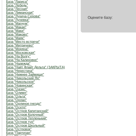
База "Лариса"
База "Лебедь"
База "Лесная"
База "Лиманская"
База "Лукича-Серова"
Оцените базу:
База "Луневка"
База "Магнум"
База "Макар"
База "Маки"
База "Маково"
База "Маяк"
База "Место встречи"
База "Митричево"
База "Моряна"
База "Московская"
База "На Волгу"
База "На Калиновке"
База "Надежда"
База "Найт Флайт Дельта" (ЗАКРЫТА)
База "Нерестина"
База "Нижнее Займище"
База "Никольский Яр"
База "Никольское"
База "Новинская"
База "Оазис"
База "Олимп"
База "Ольга"
База "Орлан"
База "Орлиное гнездо"
База "Осетр"
База "Остров Капитанский"
База "Остров Колочный"
База "Остров Тепленький"
База "Остров тур"
База "Остров Школьный"
База "Островок"
База "Партизан"