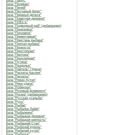
База "Парус"
База "Пеликан"
База "Пеней"
База "Песчаный берег"
База "Пиранья-дельта"
База "Плавучая деревня"
База "ПЛЕСъ"
База "Подводный рай" (дебаркадер)
База "Понизовье"
База "Поплавок"
База "Приветливая"
База "Пристань рыбака"
База "Причал рыбака"
База "Прокоста"
База "Просторная"
База "Протока"
База "Прохладная"
База "Путина"
База "Раздолье"
База "Райтель" (Удача)
База "Раскаты Каспия"
База "Раскаты"
База "Ревин Хутор"
База "Река удачи"
База "Робинзон"
База "Розовый фламинго"
База "Росма" (дебаркадер)
База "Русская усадьба"
База "Русь"
База "Рыбак"
База "Рыбалка-Лайф"
База "Рыбалкино"
База "Рыбацкая деревня"
База "Рыбацкая крепость"
База "Рыбацкий Стан"
База "Рыбачий курень"
База "Рыбачий хутор"
База "Рыбачок"