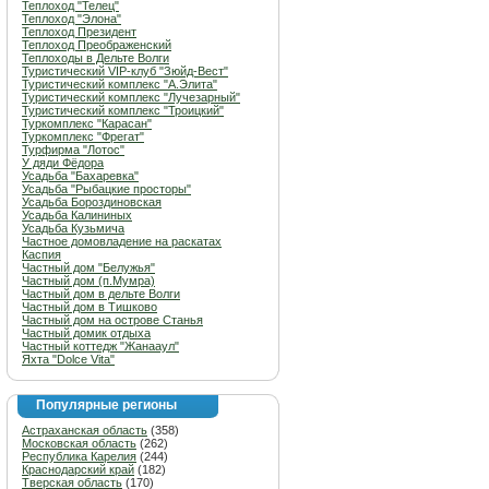
Теплоход "Телец"
Теплоход "Элона"
Теплоход Президент
Теплоход Преображенский
Теплоходы в Дельте Волги
Туристический VIP-клуб "Зюйд-Вест"
Туристический комплекс "А.Элита"
Туристический комплекс "Лучезарный"
Туристический комплекс "Троицкий"
Туркомплекс "Карасан"
Туркомплекс "Фрегат"
Турфирма "Лотос"
У дяди Фёдора
Усадьба "Бахаревка"
Усадьба "Рыбацкие просторы"
Усадьба Бороздиновская
Усадьба Калининых
Усадьба Кузьмича
Частное домовладение на раскатах
Каспия
Частный дом "Белужья"
Частный дом (п.Мумра)
Частный дом в дельте Волги
Частный дом в Тишково
Частный дом на острове Станья
Частный домик отдыха
Частный коттедж "Жанааул"
Яхта "Dolce Vita"
Популярные регионы
Астраханская область
(358)
Московская область
(262)
Республика Карелия
(244)
Краснодарский край
(182)
Тверская область
(170)