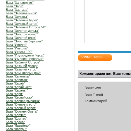
База "Заповедник"
База "Заря"
База "Застава"
База "Зеленая миля"
База "Зеленга"
База "Зеленый берег"
База "Зеленый затон"
База "Зеленый Остров 54"
База "Золотая дельта"
База "Золотой лотос"
База "Золотой плав"
База "Золотые барханы"
База "Иволга"
База "Ивушка"
База "Иголка 199"
База "Изумрудный Город"
Комментарии
База "Имение Черновых"
База "Кабаний Остров"
База "Казачий Дозор"
База "Казачий хутор"
База "Камышовый рай"
Комментариев нет. Ваш комм
База "Капелька"
База "Капитан"
База "Карай"
База "Карай-Эко"
Ваше имя
База "Каралат"
База "Карп"
Ваш E-mail
База "Каспийская"
База "Клевая рыбалка"
Комментарий
База "Клевое место"
База "Клевый берег"
База "Княгиня Ольга"
База "Ковчег"
База "Компас"
База "Краса"
База "Ладейная"
База "Лазурь"