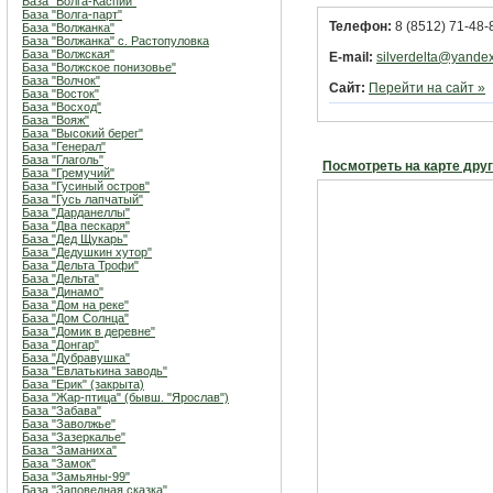
База "Волга-Каспий"
База "Волга-парт"
Телефон:
8 (8512) 71-48-
База "Волжанка"
База "Волжанка" с. Растопуловка
База "Волжская"
E-mail:
silverdelta@yandex
База "Волжское понизовье"
База "Волчок"
Сайт:
Перейти на сайт »
База "Восток"
База "Восход"
База "Вояж"
База "Высокий берег"
База "Генерал"
База "Глаголь"
Посмотреть на карте дру
База "Гремучий"
База "Гусиный остров"
База "Гусь лапчатый"
База "Дарданеллы"
База "Два пескаря"
База "Дед Щукарь"
База "Дедушкин хутор"
База "Дельта Трофи"
База "Дельта"
База "Динамо"
База "Дом на реке"
База "Дом Солнца"
База "Домик в деревне"
База "Донгар"
База "Дубравушка"
База "Евлатькина заводь"
База "Ерик" (закрыта)
База "Жар-птица" (бывш. "Ярослав")
База "Забава"
База "Заволжье"
База "Зазеркалье"
База "Заманиха"
База "Замок"
База "Замьяны-99"
База "Заповедная сказка"