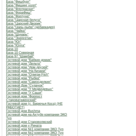
База "Фишбург"
База "Фишинг холл"
База "Флотраскат"
База "ФораФиш"
База "Фортуна"
База "Царская белуга"
База "Царский Дворик"
База "Царь-рыба" (дебаркадер)
База "Чайка"
База "Щукарь"
База "Энергетик"
База "Юг"
База "Юлта"
База 10
База 10 Северная
База 97 "Шамбай"
Гостевой дом "Бабкин домик"
Гостевой дом "Дельта"
Гостевой дом "Дом друзей"
Гостевой дом "На Кизани"
Гостевой дом "Олигри Fish"
Гостевой дом "Рыбка"
Гостевой дом "Самосделкин"
Гостевой Дом "Судачок"
Гостевой дом "У Медведевых"
Гостевой дом "У Саши"
Гостевой дом "Форпост
Староватаженский"
Гостевой дом (с. Бирючья Коса) (НЕ
РАБОТАЕТ)
Гостевой дом Bushma
Гостевой дом на Ахтубе компании ЭКО
Тур
Гостевой дом Староволжский
Гостевой дом у Рината
Гостевой дом №1 компании ЭКО Тур
Гостевой дом №2 компании ЭКО Тур