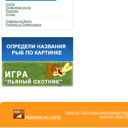
Охота
Подводная охота
Рыбалка
Отдых
Рыбалка на Волге
Рыбалка в Подмосковье
Новости
|
Охотничье-рыболовные ба
рыбалке
|
Игра "О
РЕКЛАМА НА САЙТЕ