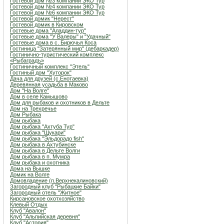
Гостевой дом №3 компании ЭКО Тур
Гостевой дом №4 компании ЭКО Тур
Гостевой дом №6 компании ЭКО Тур
Гостевой домик "Нерест"
Гостевой домик в Кировском
Гостевые дома "Аладдин-тур"
Гостевые дома "У Валеры" и "Удачный"
Гостевые дома в с. Бирючья Коса
Гостиница "Затерянный мир" (дебаркадер)
Гостинично-туристический комплекс
«Рыбаградъ»
Гостиничный комплекс "Этель"
Гостиный дом "Хуторок"
Дача для друзей (с.Енотаевка)
Деревянная усадьба в Маково
Дом "На Волге"
Дом в селе Камышово
Дом для рыбаков и охотников в Дельте
Дом на Трехречье
Дом Рыбака
Дом рыбака
Дом рыбака "Ахтуба Тур"
Дом рыбака "Щукари"
Дом рыбака "Эльдорадо fish"
Дом рыбака в Ахтубинске
Дом рыбака в Дельте Волги
Дом рыбака в п. Мумра
Дом рыбака и охотника
Дома на Вышке
Домик на Волге
Домовладение (п.Верхнекалиновский)
Загородный клуб "Рыбацкие Байки"
Загородный отель "Житное"
Кирсановское охотхозяйство
Клевый Отдых
Клуб "Авалон"
Клуб "Альпийская деревня"
Клуб "Астория"