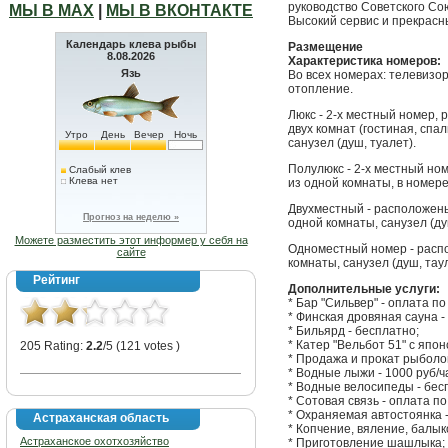
руководство Советского Со
МЫ В МАХ
|
МЫ В ВКОНТАКТЕ
Высокий сервис и прекрасн
Календарь клева рыбы
Размещение
8.08.2026
Характеристика номеров:
Язь
Во всех номерах: телевизо
отопление.
Люкс - 2-х местный номер, 
двух комнат (гостиная, спа
Утро
День
Вечер
Ночь
санузел (душ, туалет).
Полулюкс - 2-х местный но
Слабый клев
Клева нет
из одной комнаты, в номере
Двухместный - расположены
Прогноз на неделю »
одной комнаты, санузел (ду
Можете разместить этот информер у себя на
Одноместный номер - распо
сайте
комнаты, санузел (душ, тау
Рейтинг
Дополнительные услуги:
* Бар "Сильвер" - оплата по
* Финская дровяная сауна - 
* Бильярд - бесплатно;
* Катер "Вельбот 51" с япо
205 Rating:
2.2
/5 (121 votes )
* Продажа и прокат рыболо
* Водные лыжи - 1000 руб/ч
* Водные велосипеды - бес
* Сотовая связь - оплата по
* Охраняемая автостоянка 
Астраханская область
* Копчение, вяление, балык
Астраханское охотхозяйство
* Приготовление шашлыка;