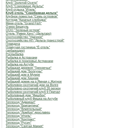
Клуб "Золотой Осетр"
Клуб "Сокровище Дельты"
Клуб отдыха "Итиль"
Клуб-отель "Серебряная дельта"
Клубное поместье "Семь островов"
Коттедж "Казачья слободка"
Мини-отель "Grand Fish"
Озеро Бешкуль
ООО "Зеленый остров"
Отель "Ривер Хаус" (Дельтаро)
Охотхозяйство "Удачное"
Охотхозяйство НП "Дельта-трансстрой"
Плавдача
Плавучая гостиница "Ё-отель"
(дебаркадер)
Росрыбалка
Рыбалка в Астрахани
Рыбалка в понизовье Астрахани
Рыбалка на Ахтубе
Рыбацкая деревня "Трехречье"
Рыбацкий дом "Болхуны"
Рыбацкий дом в Мумре
Рыбацкий дом Хищник
Рыбацкий домик на р.Ямная с.Житное
Рыболовно-охотничий дом на Волге
Рыболовно-охотничий клуб 26 регион
Рыболовно-охотничий клуб 9 Причал
Рыболовный дом "Фишбон"
Рыболовный клуб Фишка на Ахтубе
Теплоход "Адмирал"
Теплоход "Бригантина"
Теплоход "Влиятельный"
Теплоход "ДомКор" ярославец
Теплоход "Итиль"
Теплоход "Контракт"
Теплоход "Русич"
Теплоход "Святая Мария"