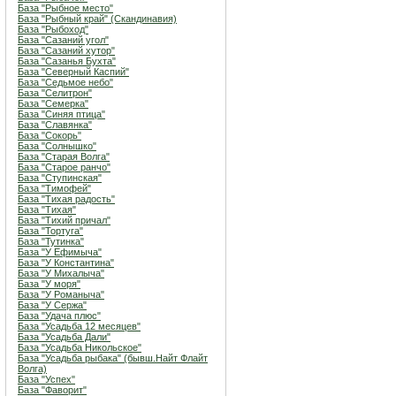
База "Рыбное место"
База "Рыбный край" (Скандинавия)
База "Рыбоход"
База "Сазаний угол"
База "Сазаний хутор"
База "Сазанья Бухта"
База "Северный Каспий"
База "Седьмое небо"
База "Селитрон"
База "Семерка"
База "Синяя птица"
База "Славянка"
База "Сокорь"
База "Солнышко"
База "Старая Волга"
База "Старое ранчо"
База "Ступинская"
База "Тимофей"
База "Тихая радость"
База "Тихая"
База "Тихий причал"
База "Тортуга"
База "Тутинка"
База "У Ефимыча"
База "У Константина"
База "У Михалыча"
База "У моря"
База "У Романыча"
База "У Сержа"
База "Удача плюс"
База "Усадьба 12 месяцев"
База "Усадьба Дали"
База "Усадьба Никольское"
База "Усадьба рыбака" (бывш.Найт Флайт
Волга)
База "Успех"
База "Фаворит"