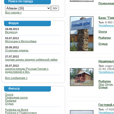
Поиск по городу
Подводная
Все города »
База "Гор
Тел:
8-950-
Форум
Челябинск
18.08.2013
Охота
Вездеход
Рыбалка
03.07.2013
Мотосани и Мотособака
Отдых
20.09.2012
Отличная одежда.
27.07.2012
продам щенка западно-сибирской лайки
Национал
25.07.2012
Тел:
отдел 
щенята породы Русская Гончая с
21-83, (3516
родословной и без.
Челябинск
Все сообщения »
Рыбалка
Лещ
Окунь
Отдых
Фильтр
Охота
Подводная охота
Рыбалка
Отдых
Гостевой 
Тел:
+7-919
Рыбалка на Волге
Челябинск
Рыбалка в Подмосковье