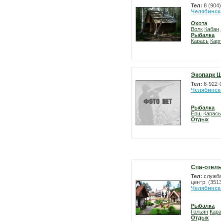
Тел:
8 (904
Челябинск
Охота
Волк
Кабан
Рыбалка
Карась
Карп
Экопарк 
Тел:
8-922-
Челябинск
Рыбалка
Ерш
Карась
Отдых
Спа-отел
Тел:
служба
центр: (351
Челябинск
Рыбалка
Гольян
Кар
Отдых