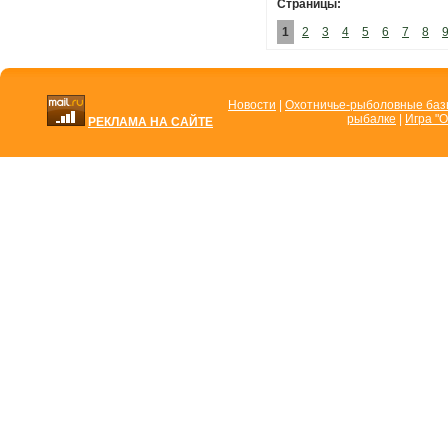
Страницы:
1
2
3
4
5
6
7
8
Новости
|
Охотничье-рыболовные ба
рыбалке
|
Игра "О
РЕКЛАМА НА САЙТЕ