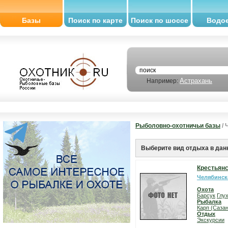
Базы
Поиск по карте
Поиск по шоссе
Водо
Астрахань
Например:
Рыболовно-охотничьи базы
/ 
Выберите вид отдыха в дан
Крестьянс
Челябинск
Охота
Барсук
Глу
Рыбалка
Карп (Сазан
Отдых
Экскурсии