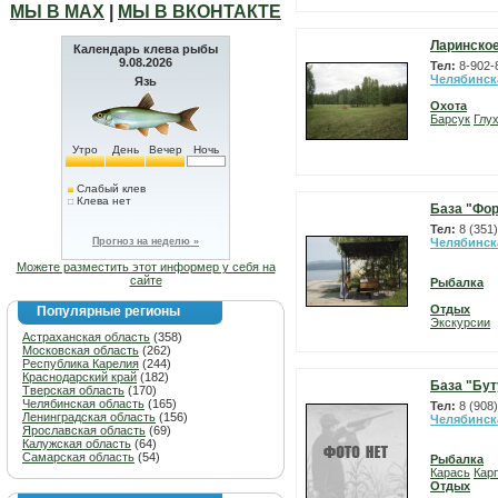
МЫ В МАХ
|
МЫ В ВКОНТАКТЕ
Ларинское
Календарь клева рыбы
9.08.2026
Тел:
8-902-
Челябинск
Язь
Охота
Барсук
Глу
Утро
День
Вечер
Ночь
Слабый клев
Клева нет
База "Фо
Тел:
8 (351
Прогноз на неделю »
Челябинск
Можете разместить этот информер у себя на
сайте
Рыбалка
Отдых
Популярные регионы
Экскурсии
Астраханская область
(358)
Московская область
(262)
Республика Карелия
(244)
Краснодарский край
(182)
База "Бут
Тверская область
(170)
Челябинская область
(165)
Тел:
8 (908
Ленинградская область
(156)
Челябинск
Ярославская область
(69)
Калужская область
(64)
Самарская область
(54)
Рыбалка
Карась
Карп
Отдых