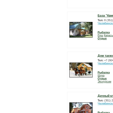
База "Кви
Тел:
8 (351
Челябинск
Рыбалка
Ерш
Карась
Отдых
Дом таежн
Тел:
+7 (90
Челябинск
Рыбалка
Щука
Отдых
Экскурсии
Дачный к
Тел:
(351) 
Челябинск
Рыбалка