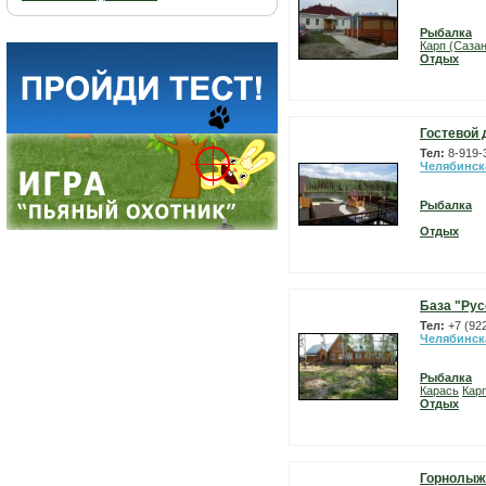
Рыбалка
Карп (Сазан
Отдых
Гостевой 
Тел:
8-919-
Челябинск
Рыбалка
Отдых
База "Рус
Тел:
+7 (92
Челябинск
Рыбалка
Карась
Карп
Отдых
Горнолыж