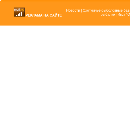
Новости
|
Охотничье-рыболовные ба
рыбалке
|
Игра "О
РЕКЛАМА НА САЙТЕ