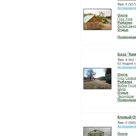
Тел:
8 (927
Астраханс
Охота
Гусь
Утка
Рыбалка
Белый аму
Отдых
Подводная
База "Ка
Тел:
8-902-
62 Андрей 
Астраханс
Охота
Гусь
Селез
Рыбалка
Вобла
Густ
Щука
Отдых
Экскурсии
Подводная
Клевый О
Тел:
8 (960
Астраханс
Охота