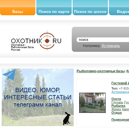
Базы
Поиск по карте
Поиск по шоссе
Водо
Астрахань
Например:
Рыболовно-охотничьи базы
/
А
Гостевой 
Тел:
+7-915
Астраханс
Охота
Глухарь
Гу
Рыбалка
Жерех
Карп
Отдых
Подводная