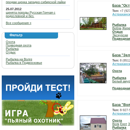
продам щенка западно-сибирской лайки
База "Ост
25.07.2012
Тел:
+7 (92
щенята породы Русская Гончая с
Астраханс
родословной и без.
Все сообщения »
Рыбалка
Вобла
Жер
Отдых
Фильтр
Экскурсии
Подводная
Охота
Подводная охота
Рыбалка
Отдых
База "Зел
Рыбалка на Волге
Тел:
8 (851
Рыбалка в Подмосковье
Астраханс
Охота
Рыбалка
Белый аму
Подводная
База "Вол
Тел:
8-927-
Астраханс
Охота
Волк
Енот
З
Рыбалка