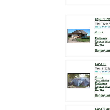
Клуб "Со
Тел:
(495) 
Астраханс
Охота
Рыбалка
Карась
Карп
Отдых
Подводная
База 10
Тел:
8 (915
Астраханс
Охота
Заяц-беляк
Рыбалка
Карась
Карп
Отдых
Подводная
База "Рас