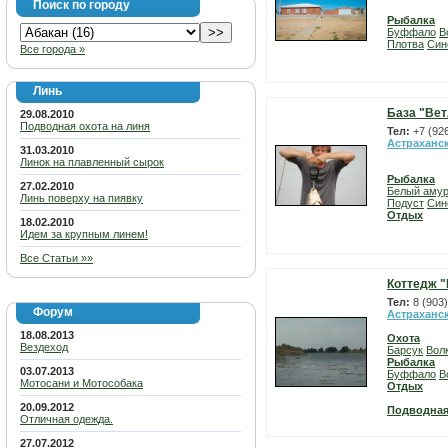
Поиск по городу
Рыбалка
Буффало
В
Плотва
Син
Все города »
Линь
База "Вет
29.08.2010
Подводная охота на линя
Тел:
+7 (92
Астраханс
31.03.2010
Линок на плавленный сырок
Рыбалка
27.02.2010
Белый аму
Линь поверху на пиявку
Подуст
Син
Отдых
18.02.2010
Идем за крупным линем!
Все Статьи »»
Коттедж "
Тел:
8 (903
Форум
Астраханс
18.08.2013
Охота
Вездеход
Барсук
Вол
Рыбалка
03.07.2013
Буффало
В
Мотосани и Мотособака
Отдых
20.09.2012
Подводная
Отличная одежда.
27.07.2012