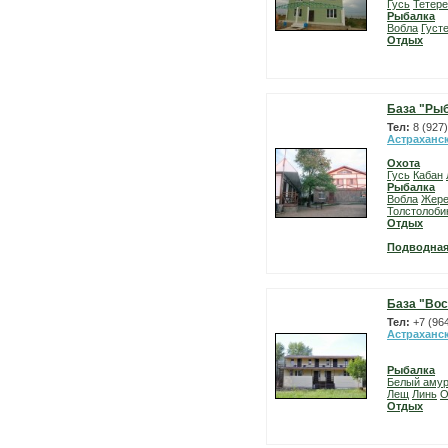
Гусь
Тетер
Рыбалка
Вобла
Густ
Отдых
База "Рыб
Тел:
8 (927
Астраханс
Охота
Гусь
Кабан
Рыбалка
Вобла
Жер
Толстолоби
Отдых
Подводная
База "Во
Тел:
+7 (96
Астраханс
Рыбалка
Белый аму
Лещ
Линь
О
Отдых