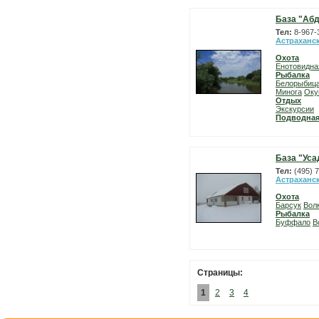
База "Абд
Тел:
8-967-
Астраханс
Охота
Енотовидна
Рыбалка
Белорыбиц
Минога
Оку
Отдых
Экскурсии
Подводная
База "Уса
Тел:
(495) 
Астраханс
Охота
Барсук
Вол
Рыбалка
Буффало
В
Страницы:
1
2
3
4