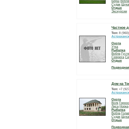
Берш
Вобл
Судак
Щука
Отдых
Экскурсии
Частное д
Тел:
8 (960
Астраханс
Охота
Утка
Рыбалка
Вобла
Густ
Севрюга
Си
Отдых
Подводная
Дом на Тр
Тел:
+7 (92
Астраханс
Охота
Волк
Горно
Лиса
Норка
Рыбалка
Вобла
Гола
Судак
Щука
Отдых
Подводная