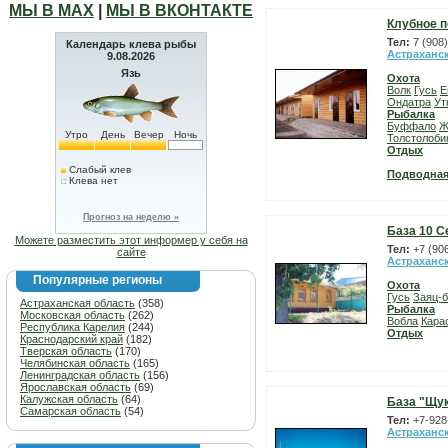
МЫ В МАХ
|
МЫ В ВКОНТАКТЕ
Клубное п
Тел:
7 (908
Календарь клева рыбы
Астраханс
9.08.2026
Язь
Охота
Волк
Гусь
Е
Ондатра
Ут
Рыбалка
Буффало
Ж
Утро
День
Вечер
Ночь
Толстолоби
Отдых
Слабый клев
Подводная
Клева нет
Прогноз на неделю »
База 10 С
Можете разместить этот информер у себя на
Тел:
+7 (90
сайте
Астраханс
Популярные регионы
Охота
Гусь
Заяц-б
Астраханская область
(358)
Рыбалка
Московская область
(262)
Вобла
Кара
Республика Карелия
(244)
Отдых
Краснодарский край
(182)
Тверская область
(170)
Челябинская область
(165)
Ленинградская область
(156)
Ярославская область
(69)
Калужская область
(64)
База "Щу
Самарская область
(54)
Тел:
+7-928
Астраханс