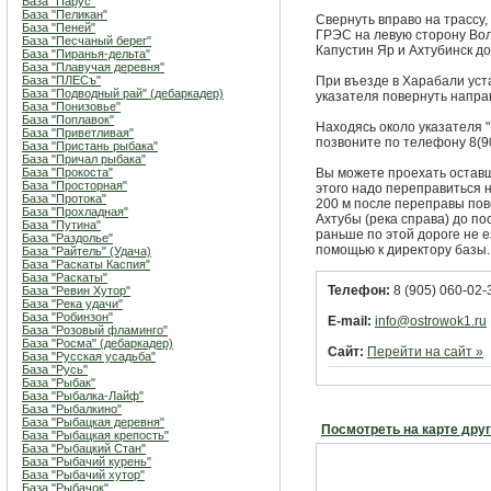
База "Парус"
База "Пеликан"
Свернуть вправо на трассу
База "Пеней"
ГРЭС на левую сторону Вол
База "Песчаный берег"
Капустин Яр и Ахтубинск д
База "Пиранья-дельта"
База "Плавучая деревня"
База "ПЛЕСъ"
При въезде в Харабали уст
База "Подводный рай" (дебаркадер)
указателя повернуть направ
База "Понизовье"
База "Поплавок"
Находясь около указателя 
База "Приветливая"
позвоните по телефону 8(90
База "Пристань рыбака"
База "Причал рыбака"
База "Прокоста"
Вы можете проехать оставш
База "Просторная"
этого надо переправиться 
База "Протока"
200 м после переправы пов
База "Прохладная"
Ахтубы (река справа) до по
База "Путина"
раньше по этой дороге не 
База "Раздолье"
помощью к директору базы.
База "Райтель" (Удача)
База "Раскаты Каспия"
База "Раскаты"
Телефон:
8 (905) 060-02-
База "Ревин Хутор"
База "Река удачи"
База "Робинзон"
E-mail:
info@ostrowok1.ru
База "Розовый фламинго"
База "Росма" (дебаркадер)
Сайт:
Перейти на сайт »
База "Русская усадьба"
База "Русь"
База "Рыбак"
База "Рыбалка-Лайф"
База "Рыбалкино"
База "Рыбацкая деревня"
Посмотреть на карте дру
База "Рыбацкая крепость"
База "Рыбацкий Стан"
База "Рыбачий курень"
База "Рыбачий хутор"
База "Рыбачок"