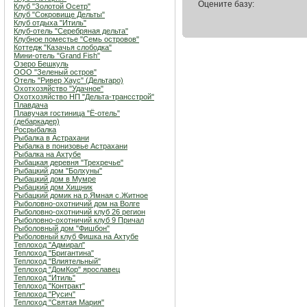
Оцените базу:
Клуб "Золотой Осетр"
Клуб "Сокровище Дельты"
Клуб отдыха "Итиль"
Клуб-отель "Серебряная дельта"
Клубное поместье "Семь островов"
Коттедж "Казачья слободка"
Мини-отель "Grand Fish"
Озеро Бешкуль
ООО "Зеленый остров"
Отель "Ривер Хаус" (Дельтаро)
Охотхозяйство "Удачное"
Охотхозяйство НП "Дельта-трансстрой"
Плавдача
Плавучая гостиница "Ё-отель"
(дебаркадер)
Росрыбалка
Рыбалка в Астрахани
Рыбалка в понизовье Астрахани
Рыбалка на Ахтубе
Рыбацкая деревня "Трехречье"
Рыбацкий дом "Болхуны"
Рыбацкий дом в Мумре
Рыбацкий дом Хищник
Рыбацкий домик на р.Ямная с.Житное
Рыболовно-охотничий дом на Волге
Рыболовно-охотничий клуб 26 регион
Рыболовно-охотничий клуб 9 Причал
Рыболовный дом "Фишбон"
Рыболовный клуб Фишка на Ахтубе
Теплоход "Адмирал"
Теплоход "Бригантина"
Теплоход "Влиятельный"
Теплоход "ДомКор" ярославец
Теплоход "Итиль"
Теплоход "Контракт"
Теплоход "Русич"
Теплоход "Святая Мария"