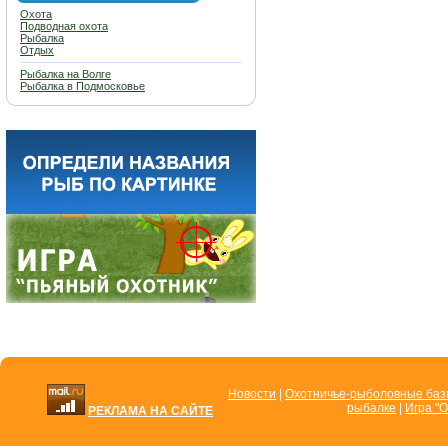
Охота
Подводная охота
Рыбалка
Отдых
Рыбалка на Волге
Рыбалка в Подмосковье
Новости
|
Охотничье-рыболовные ба
рыбалке
|
Игра "О
РЕКЛАМА НА САЙТЕ