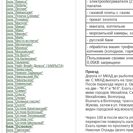
- электрообогревателя (2
База "Лариса"
База "Лебедь"
палатки
База "Лесная"
База "Лиманская"
- газовой плиты с газом
База "Лукича-Серова"
- прокат эхолота
База "Луневка"
База "Магнум"
- мангала, коптильни
База "Макар"
База "Маки"
- морозильной камеры, 
База "Маково"
База "Маяк"
- русской бани
База "Место встречи"
База "Митричево"
- обработка ваших трофе
База "Моряна"
копчение (холодное, горя
База "Московская"
База "На Волгу"
Пользование своими эле
База "На Калиновке"
База "Надежда"
0,05КВ запрещено
База "Найт Флайт Дельта" (ЗАКРЫТА)
База "Нерестина"
Проезд
База "Нижнее Займище"
Дорога от МКАД до рыболов
База "Никольский Яр"
База "Никольское"
км. С МКАД выехать на трасс
База "Новинская"
После переезда через р. О
База "Оазис"
на две - "М 4" и "М 6". Ехат
База "Олимп"
мимо городов: Михайлов, Ск
База "Ольга"
Михайловка, Волгоград.
База "Орлан"
Въехать в Волгоград: трасс
База "Орлиное гнездо"
База "Осетр"
Жукова, затем в ул. Невску
База "Остров Капитанский"
виден городской ж/д вокзал)
База "Остров Колочный"
База "Остров Тепленький"
Через 100 м после моста у
База "Остров тур"
перекрестке повернуть нал
База "Остров Школьный"
Ехать прямо по проспекту В
База "Островок"
База "Партизан"
Николая Отрады (всего при