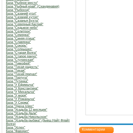
База "Рыбное место"
База "Рыбный край" (Скандинавия)
База "Рыбоход"
База "Сазаний угол"
База "Сазаний хутор"
База "Сазанья Бухта"
База "Северный Каспий"
База "Седьмое небо"
База "Селитрон"
База "Семерка"
База "Синяя птица"
База "Славянка"
База "Сокорь"
База "Солнышко"
База "Старая Волга"
База "Старое ранчо"
База "Ступинская"
База "Тимофей"
База "Тихая радость"
База "Тихая"
База "Тихий причал"
База "Тортуга"
База "Тутинка"
База "У Ефимыча"
База "У Константина"
База "У Михалыча"
База "У моря"
База "У Романыча"
База "У Сержа"
База "Удача плюс"
База "Усадьба 12 месяцев"
База "Усадьба Дали"
База "Усадьба Никольское"
База "Усадьба рыбака" (бывш.Найт Флайт
Волга)
База "Успех"
Комментарии
База "Фаворит"