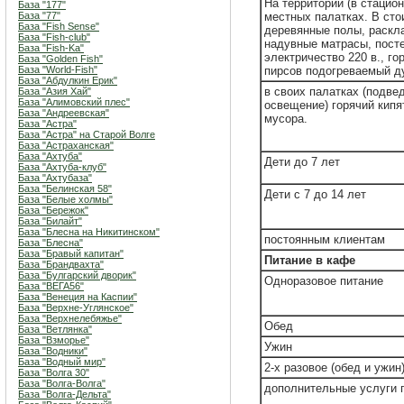
На территории (в стациона
База "177"
База "77"
местных палатках. В сто
База "Fish Sense"
деревянные полы, раскл
База "Fish-club"
надувные матрасы, пост
База "Fish-Ka"
электричество 220 в., го
База "Golden Fish"
База "World-Fish"
пирсов подогреваемый ду
База "Абдулкин Ерик"
в своих палатках (подве
База "Азия Хай"
База "Алимовский плес"
освещение) горячий кипят
База "Андреевская"
мусора.
База "Астра"
База "Астра" на Старой Волге
База "Астраханская"
База "Ахтуба"
Дети до 7 лет
База "Ахтуба-клуб"
База "Ахтубаза"
База "Белинская 58"
Дети с 7 до 14 лет
База "Белые холмы"
База "Бережок"
База "Билайт"
База "Блесна на Никитинском"
постоянным клиентам
База "Блесна"
База "Бравый капитан"
Питание в кафе
База "Брандвахта"
База "Булгарский дворик"
Одноразовое питание
База "ВЕГА56"
База "Венеция на Каспии"
База "Верхне-Углянское"
База "Верхнелебяжье"
Обед
База "Ветлянка"
База "Взморье"
Ужин
База "Водники"
База "Водный мир"
2-х разовое (обед и ужин
База "Волга 30"
База "Волга-Волга"
дополнительные услуги 
База "Волга-Дельта"