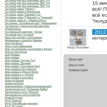
Гостевой дом №3 компании ЭКО Тур
15 ми
Гостевой дом №4 компании ЭКО Тур
Гостевой дом №6 компании ЭКО Тур
всё! 
Гостевой домик "Нерест"
Гостевой домик в Кировском
всё е
Гостевые дома "Аладдин-тур"
Гостевые дома "У Валеры" и "Удачный"
"полу
Гостевые дома в с. Бирючья Коса
Гостиница "Затерянный мир" (дебаркадер)
Гостинично-туристический комплекс
«Рыбаградъ»
2012
Гостиничный комплекс "Этель"
Гостиный дом "Хуторок"
интер
Дача для друзей (с.Енотаевка)
Деревянная усадьба в Маково
Дом "На Волге"
Дом в селе Камышово
Игорь Петрович
Дом для рыбаков и охотников в Дельте
Дом на Трехречье
Дом Рыбака
Дом рыбака
Ваше имя
Дом рыбака "Ахтуба Тур"
Дом рыбака "Щукари"
Ваш E-mail
Дом рыбака "Эльдорадо fish"
Дом рыбака в Ахтубинске
Комментарий
Дом рыбака в Дельте Волги
Дом рыбака в п. Мумра
Дом рыбака и охотника
Дома на Вышке
Домик на Волге
Домовладение (п.Верхнекалиновский)
Загородный клуб "Рыбацкие Байки"
Загородный отель "Житное"
Кирсановское охотхозяйство
Клевый Отдых
Клуб "Авалон"
Клуб "Альпийская деревня"
Клуб "Астория"