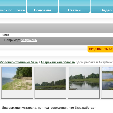
оиск по шоссе
Водоемы
Статьи
Видео
Астрахань
Например:
боловно-охотничьи базы
/
Астраханская область
/ Дом рыбака в Ахтубинс
Информация устарела, нет подтверждения, что база работает