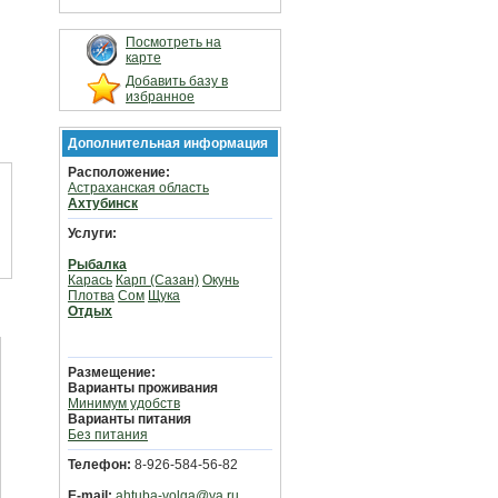
Посмотреть на
карте
Добавить базу в
избранное
Дополнительная информация
Расположение:
Астраханская область
Ахтубинск
Услуги:
Рыбалка
Карась
Карп (Сазан)
Окунь
Плотва
Сом
Щука
Отдых
Размещение:
Варианты проживания
Минимум удобств
Варианты питания
Без питания
Телефон:
8-926-584-56-82
E-mail:
ahtuba-volga@ya.ru