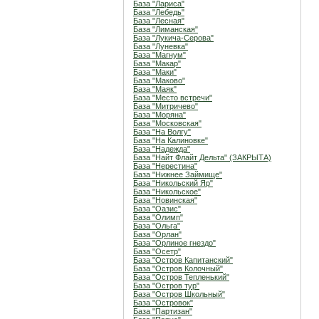
База "Лариса"
База "Лебедь"
База "Лесная"
База "Лиманская"
База "Лукича-Серова"
База "Луневка"
База "Магнум"
База "Макар"
База "Маки"
База "Маково"
База "Маяк"
База "Место встречи"
База "Митричево"
База "Моряна"
База "Московская"
База "На Волгу"
База "На Калиновке"
База "Надежда"
База "Найт Флайт Дельта" (ЗАКРЫТА)
База "Нерестина"
База "Нижнее Займище"
База "Никольский Яр"
База "Никольское"
База "Новинская"
База "Оазис"
База "Олимп"
База "Ольга"
База "Орлан"
База "Орлиное гнездо"
База "Осетр"
База "Остров Капитанский"
База "Остров Колочный"
База "Остров Тепленький"
База "Остров тур"
База "Остров Школьный"
База "Островок"
База "Партизан"