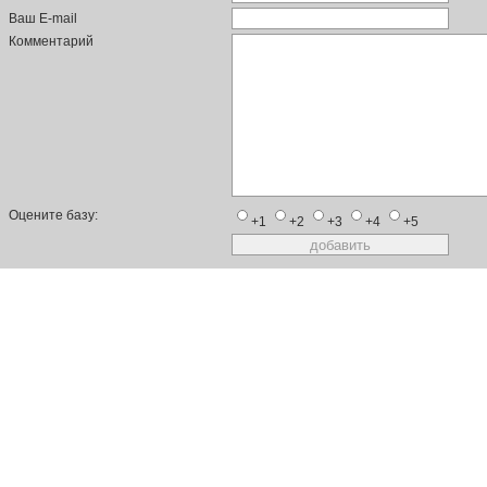
Ваш E-mail
Комментарий
Оцените базу:
+1
+2
+3
+4
+5