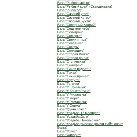
База "Рыбное место"
База "Рыбный край" (Скандинавия)
База "Рыбоход"
База "Сазаний угол"
База "Сазаний хутор"
База "Сазанья Бухта"
База "Северный Каспий"
База "Седьмое небо"
База "Селитрон"
База "Семерка"
База "Синяя птица"
База "Славянка"
База "Сокорь"
База "Солнышко"
База "Старая Волга"
База "Старое ранчо"
База "Ступинская"
База "Тимофей"
База "Тихая радость"
База "Тихая"
База "Тихий причал"
База "Тортуга"
База "Тутинка"
База "У Ефимыча"
База "У Константина"
База "У Михалыча"
База "У моря"
База "У Романыча"
База "У Сержа"
База "Удача плюс"
База "Усадьба 12 месяцев"
База "Усадьба Дали"
База "Усадьба Никольское"
База "Усадьба рыбака" (бывш.Найт Флайт
Волга)
База "Успех"
База "Фаворит"