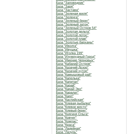
База "Заповедник"
База "Заря"
База "Застава"
База "Зеленая миля"
База "Зеленга"
База "Зеленый берег"
База "Зеленый затон"
База "Зеленый Остров 54"
База "Золотая дельта"
База "Золотой лотос"
База "Золотой плав"
База "Золотые барханы"
База "Иволга"
База "Ивушка"
База "Иголка 199"
База "Изумрудный Город"
База "Имение Черновых"
База "Кабаний Остров"
База "Казачий Дозор"
База "Казачий хутор"
База "Камышовый рай"
База "Капелька"
База "Капитан"
База "Карай"
База "Карай-Эко"
База "Каралат"
База "Карп"
База "Каспийская"
База "Клевая рыбалка"
База "Клевое место"
База "Клевый берег"
База "Княгиня Ольга"
База "Ковчег"
База "Компас"
База "Краса"
База "Ладейная"
База "Лазурь"