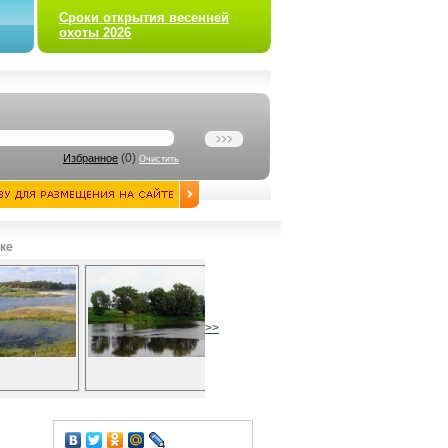
Сроки открытия весенней
охоты 2026
(
0
)
Избранное
Очистить
ке
>>