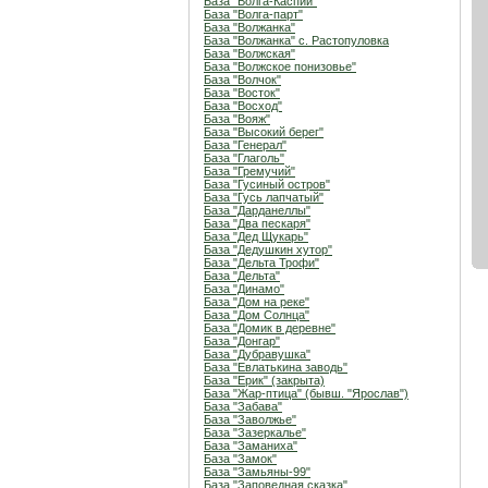
База "Волга-Каспий"
База "Волга-парт"
База "Волжанка"
База "Волжанка" с. Растопуловка
База "Волжская"
База "Волжское понизовье"
База "Волчок"
База "Восток"
База "Восход"
База "Вояж"
База "Высокий берег"
База "Генерал"
База "Глаголь"
База "Гремучий"
База "Гусиный остров"
База "Гусь лапчатый"
База "Дарданеллы"
База "Два пескаря"
База "Дед Щукарь"
База "Дедушкин хутор"
База "Дельта Трофи"
База "Дельта"
База "Динамо"
База "Дом на реке"
База "Дом Солнца"
База "Домик в деревне"
База "Донгар"
База "Дубравушка"
База "Евлатькина заводь"
База "Ерик" (закрыта)
База "Жар-птица" (бывш. "Ярослав")
База "Забава"
База "Заволжье"
База "Зазеркалье"
База "Заманиха"
База "Замок"
База "Замьяны-99"
База "Заповедная сказка"