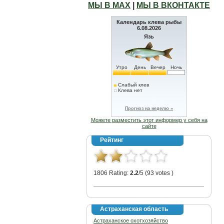
МЫ В МАХ
|
МЫ В ВКОНТАКТЕ
Календарь клева рыбы
6.08.2026
Язь
Утро
День
Вечер
Ночь
Слабый клев
Клева нет
Прогноз на неделю »
Можете разместить этот информер у себя на
сайте
Рейтинг
1806 Rating:
2.2
/5 (93 votes )
Астраханская область
Астраханское охотхозяйство