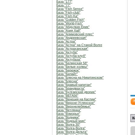
База "177"
База "77"
База "Fish Sense"
База "Fish-club"
База "Fish-Ka"
База "Golden Fish"
База "World-Fish"
База "Абдулкин Ерик"
База "Азия Хай"
База "Алимовский плес"
База "Андреевская"
База "Астра"
База "Астра" на Старой Волге
База "Астраханская"
База "Ахтуба"
База "Ахтуба-клуб"
База "Ахтубаза"
База "Белинская 58"
База "Белые холмы"
База "Бережок"
База "Билайт"
База "Блесна на Никитинском"
База "Блесна"
База "Бравый капитан"
База "Брандвахта"
База "Булгарский дворик"
База "ВЕГА56"
База "Венеция на Каспии"
База "Верхне-Углянское"
База "Верхнелебяжье"
База "Ветлянка"
База "Взморье"
База "Водники"
К
База "Водный мир"
База "Волга 30"
База "Волга-Волга"
База "Волга-Дельта"