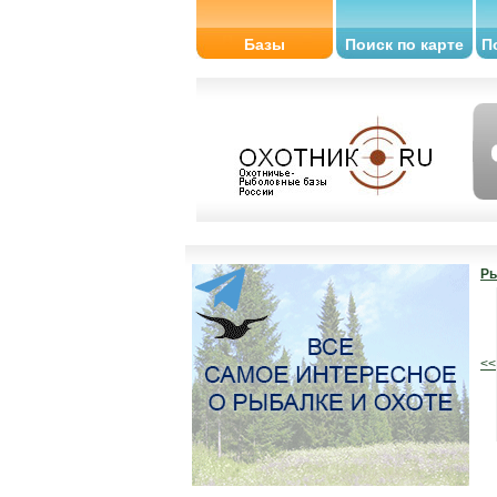
Базы
Поиск по карте
П
Ры
<<