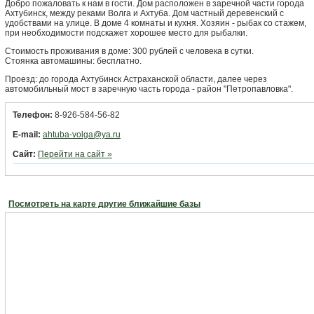
Добро пожаловать к нам в гости. Дом расположен в заречной части города
Ахтубинск, между реками Волга и Ахтуба. Дом частный деревенский с
удобствами на улице. В доме 4 комнаты и кухня. Хозяин - рыбак со стажем,
при необходимости подскажет хорошее место для рыбалки.
Стоимость проживания в доме: 300 рублей с человека в сутки.
Стоянка автомашины: бесплатно.
Проезд: до города Ахтубинск Астраханской области, далее через
автомобильный мост в заречную часть города - район "Петропавловка".
Телефон:
8-926-584-56-82
E-mail:
ahtuba-volga@ya.ru
Сайт:
Перейти на сайт »
Посмотреть на карте другие ближайшие базы