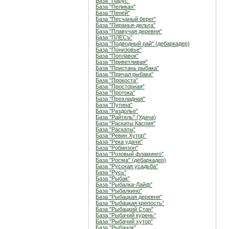
База "Парус"
База "Пеликан"
База "Пеней"
База "Песчаный берег"
База "Пиранья-дельта"
База "Плавучая деревня"
База "ПЛЕСъ"
База "Подводный рай" (дебаркадер)
База "Понизовье"
База "Поплавок"
База "Приветливая"
База "Пристань рыбака"
База "Причал рыбака"
База "Прокоста"
База "Просторная"
База "Протока"
База "Прохладная"
База "Путина"
База "Раздолье"
База "Райтель" (Удача)
База "Раскаты Каспия"
База "Раскаты"
База "Ревин Хутор"
База "Река удачи"
База "Робинзон"
База "Розовый фламинго"
База "Росма" (дебаркадер)
База "Русская усадьба"
База "Русь"
База "Рыбак"
База "Рыбалка-Лайф"
База "Рыбалкино"
База "Рыбацкая деревня"
База "Рыбацкая крепость"
База "Рыбацкий Стан"
База "Рыбачий курень"
База "Рыбачий хутор"
База "Рыбачок"