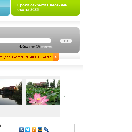
Сроки открытия весенней
охоты 2026
(
0
)
Избранное
Очистить
>>
й