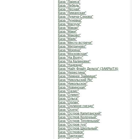
База "Лариса"
База "Лебедь"
База "Лесная"
База "Лиманская"
База "Лукича-Серова"
База "Луневка"
База "Магнум"
База "Макар"
База "Маки"
База "Маково"
База "Маяк"
База "Место встречи"
База "Митричево"
База "Моряна"
База "Московская"
База "На Волгу"
База "На Калиновке"
База "Надежда"
База "Найт Флайт Дельта" (ЗАКРЫТА)
База "Нерестина"
База "Нижнее Займище"
База "Никольский Яр"
База "Никольское"
База "Новинская"
База "Оазис"
База "Олимп"
База "Ольга"
База "Орлан"
База "Орлиное гнездо"
База "Осетр"
База "Остров Капитанский"
База "Остров Колочный"
База "Остров Тепленький"
База "Остров тур"
База "Остров Школьный"
База "Островок"
База "Партизан"