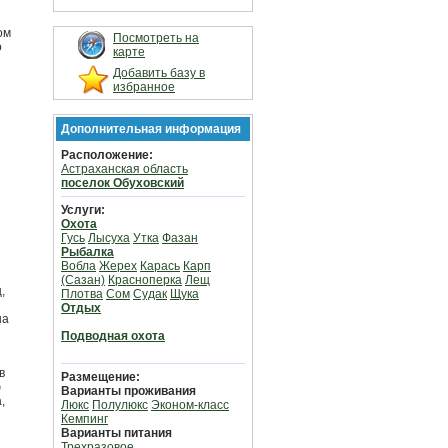
ом
Посмотреть на
о
карте
Добавить базу в
избранное
Дополнительная информация
Расположение:
Астраханская область
поселок Обуховский
Услуги:
Охота
Гусь
Лысуха
Утка
Фазан
Рыбалка
Вобла
Жерех
Карась
Карп
(Сазан)
Красноперка
Лещ
,
Плотва
Сом
Судак
Щука
Отдых
на
Подводная охота
в
Размещение:
ю
Варианты проживания
,
Люкс
Полулюкс
Эконом-класс
Кемпинг
Варианты питания
Трехразовое