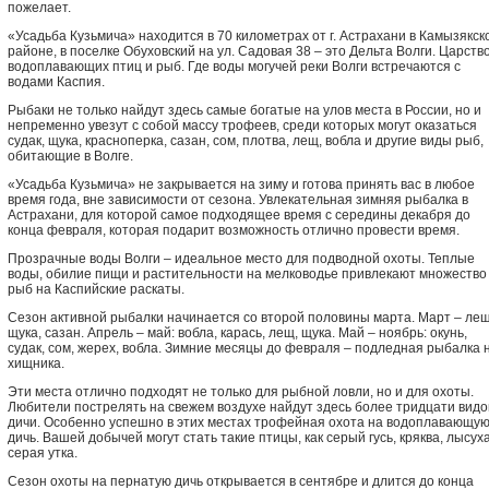
пожелает.
«Усадьба Кузьмича» находится в 70 километрах от г. Астрахани в Камызякск
районе, в поселке Обуховский на ул. Садовая 38 – это Дельта Волги. Царств
водоплавающих птиц и рыб. Где воды могучей реки Волги встречаются с
водами Каспия.
Рыбаки не только найдут здесь самые богатые на улов места в России, но и
непременно увезут с собой массу трофеев, среди которых могут оказаться
судак, щука, красноперка, сазан, сом, плотва, лещ, вобла и другие виды рыб,
обитающие в Волге.
«Усадьба Кузьмича» не закрывается на зиму и готова принять вас в любое
время года, вне зависимости от сезона. Увлекательная зимняя рыбалка в
Астрахани, для которой самое подходящее время с середины декабря до
конца февраля, которая подарит возможность отлично провести время.
Прозрачные воды Волги – идеальное место для подводной охоты. Теплые
воды, обилие пищи и растительности на мелководье привлекают множество
рыб на Каспийские раскаты.
Сезон активной рыбалки начинается со второй половины марта. Март – лещ
щука, сазан. Апрель – май: вобла, карась, лещ, щука. Май – ноябрь: окунь,
судак, сом, жерех, вобла. Зимние месяцы до февраля – подледная рыбалка 
хищника.
Эти места отлично подходят не только для рыбной ловли, но и для охоты.
Любители пострелять на свежем воздухе найдут здесь более тридцати видо
дичи. Особенно успешно в этих местах трофейная охота на водоплавающу
дичь. Вашей добычей могут стать такие птицы, как серый гусь, кряква, лысуха
серая утка.
Сезон охоты на пернатую дичь открывается в сентябре и длится до конца