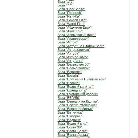
База "177"
База "77"
База "Fish Sense"
База "Fish-club"
База "Fish-Ka"
База "Golden Fish"
База "World-Fish"
База "Абдулкин Ерик"
База "Азия Хай"
База "Алимовский плес"
База "Андреевская"
База "Астра"
База "Астра" на Старой Волге
База "Астраханская"
База "Ахтуба"
База "Ахтуба-клуб"
База "Ахтубаза"
База "Белинская 58"
База "Белые холмы"
База "Бережок"
База "Билайт"
База "Блесна на Никитинском"
База "Блесна"
База "Бравый капитан"
База "Брандвахта"
База "Булгарский дворик"
База "ВЕГА56"
База "Венеция на Каспии"
База "Верхне-Углянское"
База "Верхнелебяжье"
База "Ветлянка"
База "Взморье"
База "Водники"
База "Водный мир"
База "Волга 30"
База "Волга-Волга"
База "Волга-Дельта"