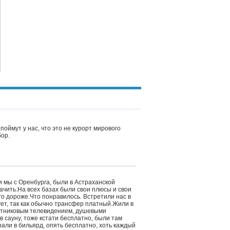
поймут у нас, что это не курорт мирового
бор.
и мы с Оренбурга, были в Астраханской
бачить.На всех базах были свои плюсы и свои
го дороже.Что понравилось. Встретили нас в
ует, так как обычно трансфер платный.Жили в
путниковым телевидением, душевыми
в сауну, тоже кстати бесплатно, были там
грали в бильярд, опять бесплатно, хоть каждый