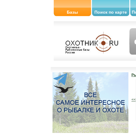
Базы
Поиск по карте
П
Ры
<<