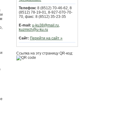
Телефон:
8 (8512) 70-46-62, 8
м
(8512) 78-19-01, 8-927-070-70-
ши
70, факс: 8 (8512) 35-23-35
ым
E-mail:
u-ku38@mail.ru,
о,
kuzmich@u-ku.ru
Сайт:
Перейти на сайт »
ии
Ссылка на эту страницу QR-код:
е
ые