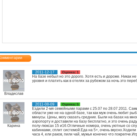
Комментарии
2011-12-17
Оценка: 1
На базе небыл но это дорого. Хотя есть и дороже. Никак не 
уровня и платить как в отелях за рубежом за ночь это пере
Владислав
2011-08-09
Оценка: 5
Ездили 2-мя семейными парами с 25.07 по 28.07.2011. Сам
области уже не на одной базе, так как муж очень любит ры
минусы. Цены, могу сказать средние. Были на базах на мно
аэропорту и доставили на базу бесплатно, и это очень рад
Карина
полу-люксах 15 и16.Отличные номера, очень уютные со с
кабинками, сплит системой.Еда на 5+, очень вкусно.Ходили 
часа 4, ели раков, пили чай, мужья конечно что покрепче.И