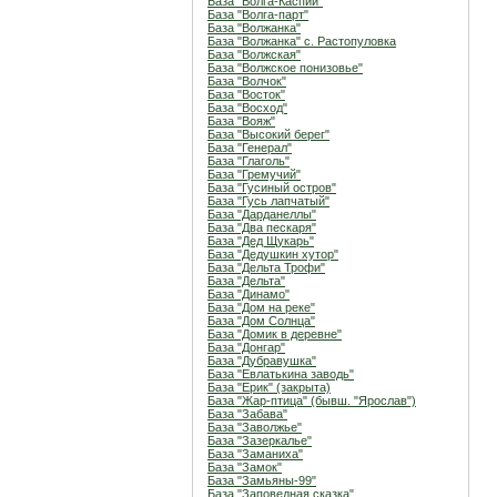
База "Волга-Каспий"
База "Волга-парт"
База "Волжанка"
База "Волжанка" с. Растопуловка
База "Волжская"
База "Волжское понизовье"
База "Волчок"
База "Восток"
База "Восход"
База "Вояж"
База "Высокий берег"
База "Генерал"
База "Глаголь"
База "Гремучий"
База "Гусиный остров"
База "Гусь лапчатый"
База "Дарданеллы"
База "Два пескаря"
База "Дед Щукарь"
База "Дедушкин хутор"
База "Дельта Трофи"
База "Дельта"
База "Динамо"
База "Дом на реке"
База "Дом Солнца"
База "Домик в деревне"
База "Донгар"
База "Дубравушка"
База "Евлатькина заводь"
База "Ерик" (закрыта)
База "Жар-птица" (бывш. "Ярослав")
База "Забава"
База "Заволжье"
База "Зазеркалье"
База "Заманиха"
База "Замок"
База "Замьяны-99"
База "Заповедная сказка"