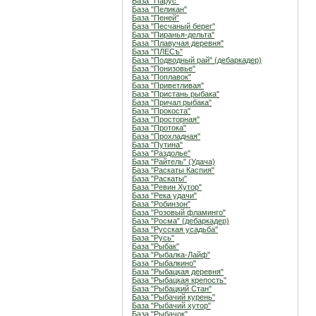
База "Парус"
База "Пеликан"
База "Пеней"
База "Песчаный берег"
База "Пиранья-дельта"
База "Плавучая деревня"
База "ПЛЕСъ"
База "Подводный рай" (дебаркадер)
База "Понизовье"
База "Поплавок"
База "Приветливая"
База "Пристань рыбака"
База "Причал рыбака"
База "Прокоста"
База "Просторная"
База "Протока"
База "Прохладная"
База "Путина"
База "Раздолье"
База "Райтель" (Удача)
База "Раскаты Каспия"
База "Раскаты"
База "Ревин Хутор"
База "Река удачи"
База "Робинзон"
База "Розовый фламинго"
База "Росма" (дебаркадер)
База "Русская усадьба"
База "Русь"
База "Рыбак"
База "Рыбалка-Лайф"
База "Рыбалкино"
База "Рыбацкая деревня"
База "Рыбацкая крепость"
База "Рыбацкий Стан"
База "Рыбачий курень"
База "Рыбачий хутор"
База "Рыбачок"