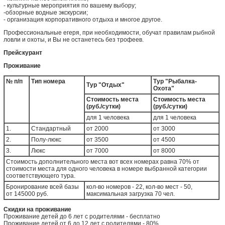
- культурные мероприятия по вашему выбору;
-обзорные водные экскурсии;
- организация корпоративного отдыха и многое другое.
Профессиональные егеря, при необходимости, обучат правилам рыбной
ловли и охоты, и Вы не останетесь без трофеев.
Прейскурант
Проживание
№ п/п
Тип номера
Тур "Рыбалка-
Тур "Отдых"
Охота"
Стоимость места
Стоимость места
(руб./сутки)
(руб./сутки)
для 1 человека
для 1 человека
1.
Стандартный
от 2000
от 3000
2.
Полу-люкс
от 3500
от 4500
3.
Люкс
от 7000
от 8000
Стоимость дополнительного места вот всех номерах равна 70% от
стоимости места для одного человека в номере выбранной категории
соответствующего тура.
Бронирование всей базы
кол-во номеров - 22, кол-во мест - 50,
от 145000 руб.
максимальная загрузка 70 чел.
Скидки на проживание
Проживание детей до 6 лет с родителями - бесплатно
Проживание детей от 6 до 12 лет с родителями - 80%