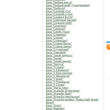
База "Рыбное место"
База "Рыбный край" (Скандинавия)
База "Рыбоход"
База "Сазаний угол"
База "Сазаний хутор"
База "Сазанья Бухта"
База "Северный Каспий"
База "Седьмое небо"
База "Селитрон"
База "Семерка"
База "Синяя птица"
База "Славянка"
База "Сокорь"
База "Солнышко"
База "Старая Волга"
База "Старое ранчо"
База "Ступинская"
База "Тимофей"
База "Тихая радость"
База "Тихая"
База "Тихий причал"
База "Тортуга"
База "Тутинка"
База "У Ефимыча"
База "У Константина"
База "У Михалыча"
База "У моря"
База "У Романыча"
База "У Сержа"
База "Удача плюс"
База "Усадьба 12 месяцев"
База "Усадьба Дали"
База "Усадьба Никольское"
База "Усадьба рыбака" (бывш.Найт Флайт
Волга)
База "Успех"
База "Фаворит"