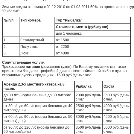
Зимние скидки в период с 01.12.2010 по 01.03.2011 50% на проживание в ту
"Рыбалка"
№ п/п
Тип номера
Тур "Рыбалка"
Стоимость места (руб./сутки)
для 1 человека
1.
Стандартный
от 1500
2.
Полу-люкс
от 2250
3.
Люкс
от 4000
Сопутствующие услуги:
Трехразовое питание
(домашняя кухня). По Вашему желанию мы также
приготовим блюда из трофейной дичи и свежепойманной рыбы в лучших
старинных русских традициях - 1500 руб./день с чел.
Аренда 2,3-х местного катера на 8
Рыбалка
Охота
часов:
до 30 л/с (норма бензина до 30 литров/
2000 руб./день
3500 руб./день
день)
с чел.
с чел.
от 30 л/с до 60 л/с (норма бензина до 40
2500 руб./день
4000 руб./день
литров/день)
с чел.
с чел.
от 60 л/с до 90 л/с (норма бензина до 50
3000 руб./день
4500 руб./день
литров/день)
с чел.
с чел.
от 90 л/с до 120 л/с (норма бензина до
3500 руб./день
5000 руб./день
60 литров/день)
с чел.
с чел.