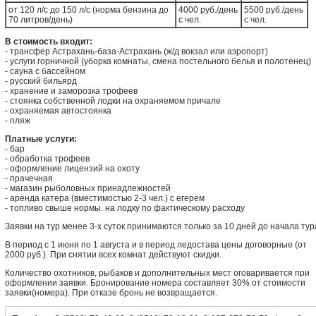
от 120 л/с до 150 л/с (норма бензина до
4000 руб./день
5500 руб./день
70 литров/день)
с чел.
с чел.
В стоимость входит:
- трансфер Астрахань-база-Астрахань (ж/д вокзал или аэропорт)
- услуги горничной (уборка комнаты, смена постельного белья и полотенец)
- сауна с бассейном
- русский бильярд
- хранение и заморозка трофеев
- стоянка собственной лодки на охраняемом причале
- охраняемая автостоянка
- пляж
Платные услуги:
- бар
- обработка трофеев
- оформление лицензий на охоту
- прачечная
- магазин рыболовных принадлежностей
- аренда катера (вместимостью 2-3 чел.) с егерем
- топливо свыше нормы. на лодку по фактическому расходу
Заявки на тур менее 3-х суток принимаются только за 10 дней до начала тур
В период с 1 июня по 1 августа и в период ледостава цены договорные (от
2000 руб.). При снятии всех комнат действуют скидки.
Количество охотников, рыбаков и дополнительных мест оговаривается при
оформлении заявки. Бронирование номера составляет 30% от стоимости
заявки(номера). При отказе бронь не возвращается.