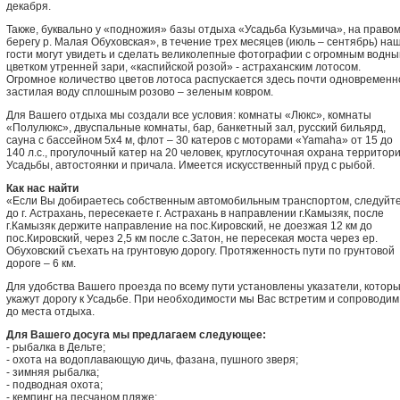
декабря.
Также, буквально у «подножия» базы отдыха «Усадьба Кузьмича», на право
берегу р. Малая Обуховская», в течение трех месяцев (июль – сентябрь) на
гости могут увидеть и сделать великолепные фотографии с огромным водн
цветком утренней зари, «каспийской розой» - астраханским лотосом.
Огромное количество цветов лотоса распускается здесь почти одновременн
застилая воду сплошным розово – зеленым ковром.
Для Вашего отдыха мы создали все условия: комнаты «Люкс», комнаты
«Полулюкс», двуспальные комнаты, бар, банкетный зал, русский бильярд,
сауна с бассейном 5х4 м, флот – 30 катеров с моторами «Yamaha» от 15 до
140 л.с., прогулочный катер на 20 человек, круглосуточная охрана территор
Усадьбы, автостоянки и причала. Имеется искусственный пруд с рыбой.
Как нас найти
«Если Вы добираетесь собственным автомобильным транспортом, следуйт
до г. Астрахань, пересекаете г. Астрахань в направлении г.Камызяк, после
г.Камызяк держите направление на пос.Кировский, не доезжая 12 км до
пос.Кировский, через 2,5 км после с.Затон, не пересекая моста через ер.
Обуховский съехать на грунтовую дорогу. Протяженность пути по грунтовой
дороге – 6 км.
Для удобства Вашего проезда по всему пути установлены указатели, котор
укажут дорогу к Усадьбе. При необходимости мы Вас встретим и сопроводим
до места отдыха.
Для Вашего досуга мы предлагаем следующее:
- рыбалка в Дельте;
- охота на водоплавающую дичь, фазана, пушного зверя;
- зимняя рыбалка;
- подводная охота;
- кемпинг на песчаном пляже;