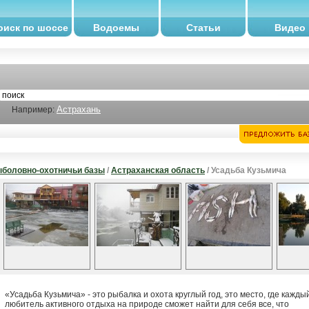
оиск по шоссе
Водоемы
Статьи
Видео
Астрахань
Например:
боловно-охотничьи базы
/
Астраханская область
/ Усадьба Кузьмича
«Усадьба Кузьмича» - это рыбалка и охота круглый год, это место, где кажды
любитель активного отдыха на природе сможет найти для себя все, что