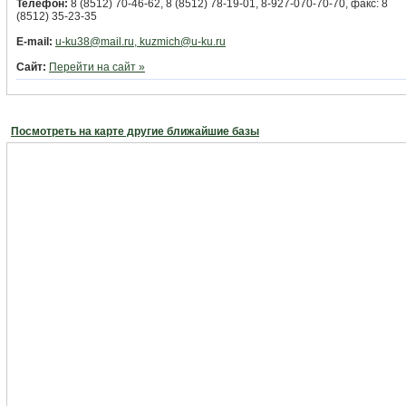
Телефон:
8 (8512) 70-46-62, 8 (8512) 78-19-01, 8-927-070-70-70, факс: 8
(8512) 35-23-35
E-mail:
u-ku38@mail.ru, kuzmich@u-ku.ru
Сайт:
Перейти на сайт »
Посмотреть на карте другие ближайшие базы