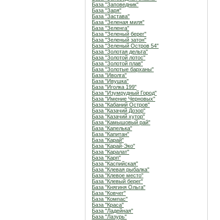
База "Заповедник"
База "Заря"
База "Застава"
База "Зеленая миля"
База "Зеленга"
База "Зеленый берег"
База "Зеленый затон"
База "Зеленый Остров 54"
База "Золотая дельта"
База "Золотой лотос"
База "Золотой плав"
База "Золотые барханы"
База "Иволга"
База "Ивушка"
База "Иголка 199"
База "Изумрудный Город"
База "Имение Черновых"
База "Кабаний Остров"
База "Казачий Дозор"
База "Казачий хутор"
База "Камышовый рай"
База "Капелька"
База "Капитан"
База "Карай"
База "Карай-Эко"
База "Каралат"
База "Карп"
База "Каспийская"
База "Клевая рыбалка"
База "Клевое место"
База "Клевый берег"
База "Княгиня Ольга"
База "Ковчег"
База "Компас"
База "Краса"
База "Ладейная"
База "Лазурь"