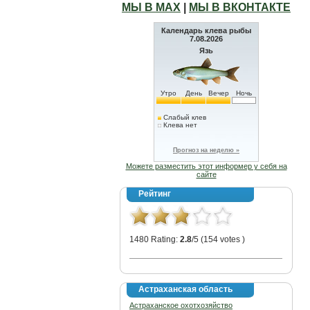
МЫ В МАХ
|
МЫ В ВКОНТАКТЕ
Календарь клева рыбы
7.08.2026
Язь
Утро
День
Вечер
Ночь
Слабый клев
Клева нет
Прогноз на неделю »
Можете разместить этот информер у себя на
сайте
Рейтинг
1480 Rating:
2.8
/5 (154 votes )
Астраханская область
Астраханское охотхозяйство