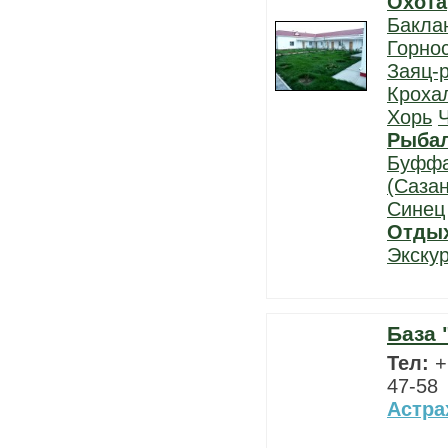
Охота
Бакла
Горно
Заяц-
Кроха
Хорь
Рыба
Буфф
(Сазан
Синец
Отды
Экску
База 
Тел:
+
47-58
Астра