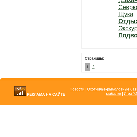
(Сазан
Севрю
Щука
Отды
Экску
Подво
Страницы:
1
2
Новости
|
Охотничье-рыболовные ба
рыбалке
|
Игра "О
РЕКЛАМА НА САЙТЕ