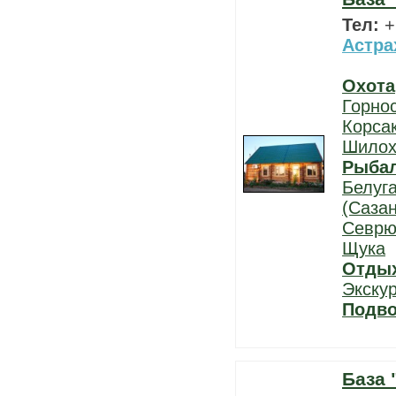
Тел:
+
Астра
Охота
Горно
Корса
Шилох
Рыба
Белуг
(Сазан
Севрю
Щука
Отды
Экску
Подво
База 