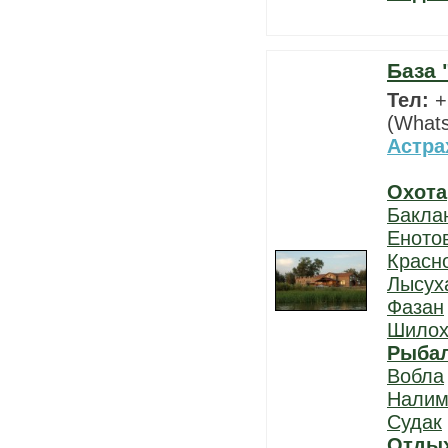
База 
Тел:
+
(What
Астра
Охота
Бакла
Еното
Красн
Лысух
Фазан
Шилох
Рыба
Вобла
Нали
Судак
Отды