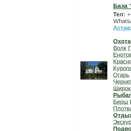
База 
Тел:
+
WhatsA
Астра
Охота
Волк
Еното
Красн
Куроп
Огарь
Черне
Широк
Рыба
Берш
Плотв
Отды
Экску
Подво