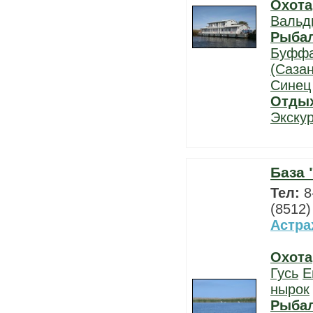
Охота
Вальд
Рыба
Буфф
(Сазан
Синец
Отды
Экску
База 
Тел:
8
(8512)
Астра
Охота
Гусь
Е
нырок
Рыба