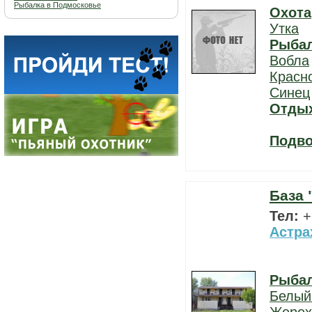
Рыбалка в Подмосковье
Охота
Утка
Рыба
Вобла
Красн
Синец
Отды
Подво
База 
Тел:
+
Астра
Рыба
Белый