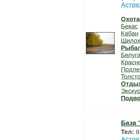
Астра
Охота
Бекас
Кабан
Шилох
Рыба
Белуг
Красн
Подле
Толст
Отды
Экску
Подво
База 
Тел:
8
Астра