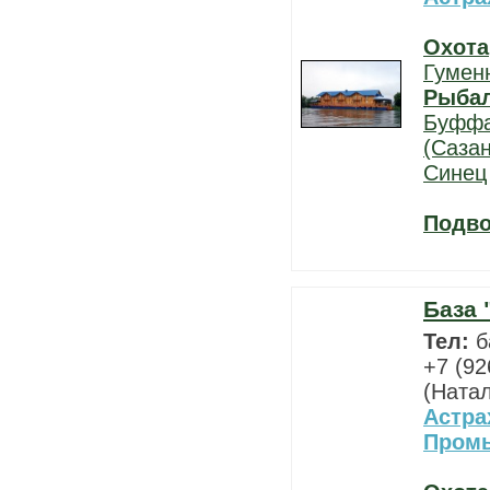
Охота
Гумен
Рыба
Буфф
(Сазан
Синец
Подво
База 
Тел:
б
+7 (92
(Ната
Астра
Пром