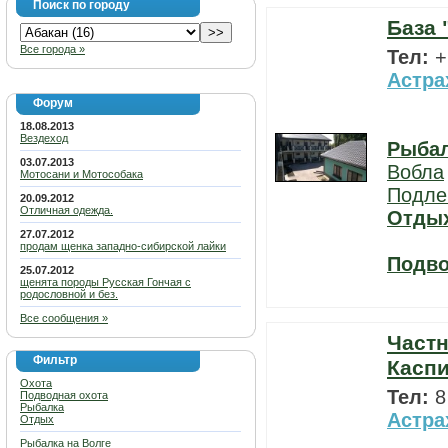
Поиск по городу
База 
Все города »
Тел:
+
Астра
Форум
18.08.2013
Вездеход
Рыба
03.07.2013
Вобла
Мотосани и Мотособака
Подле
20.09.2012
Отличная одежда.
Отды
27.07.2012
продам щенка западно-сибирской лайки
Подво
25.07.2012
щенята породы Русская Гончая с
родословной и без.
Все сообщения »
Частн
Фильтр
Касп
Охота
Тел:
8
Подводная охота
Рыбалка
Астра
Отдых
Рыбалка на Волге