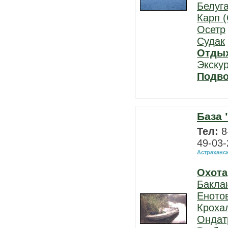
Белуг
Карп (
Осетр
Судак
Отды
Экску
Подво
База 
Тел:
8
49-03-
Астраханс
Охота
Бакла
Еното
Кроха
Ондат