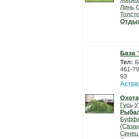
Жерех
Линь
Толст
Отды
База 
Тел:
Б
461-79
93
Астра
Охота
Гусь
У
Рыба
Буфф
(Сазан
Синец