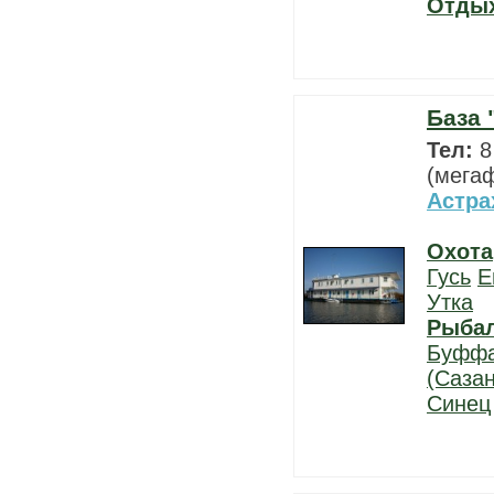
Отды
База 
Тел:
8
(мегаф
Астра
Охота
Гусь
Е
Утка
Рыба
Буфф
(Сазан
Синец