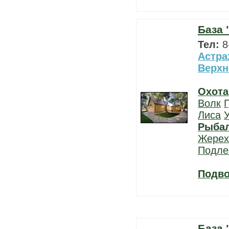
База 
Тел:
8
Астра
Верхн
Охота
Волк
Г
Лиса
Рыба
Жерех
Подле
Подво
База 