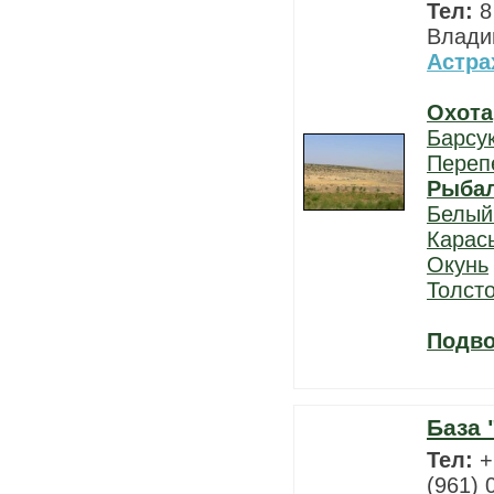
Тел:
8
Владим
Астра
Охота
Барсу
Переп
Рыба
Белый
Карас
Окунь
Толст
Подво
База 
Тел:
+
(961) 