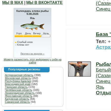
МЫ В МАХ
|
МЫ В ВКОНТАКТЕ
(Сазан
Синец
Календарь клева рыбы
9.08.2026
Язь
База 
Утро
День
Вечер
Ночь
Тел:
+
Слабый клев
Клева нет
Астра
Прогноз на неделю »
Можете разместить этот информер у себя на
сайте
Рыба
Белый
Популярные регионы
(Сазан
Астраханская область
(358)
Московская область
(262)
Синец
Республика Карелия
(244)
Краснодарский край
(182)
Язь
Тверская область
(170)
Челябинская область
(165)
Отды
Ленинградская область
(156)
Ярославская область
(69)
Калужская область
(64)
Самарская область
(54)