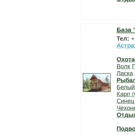
База 
Тел:
+
Астра
Охота
Волк
Г
Ласка
Рыба
Белый
Карп (
Синец
Чехон
Отды
Подво