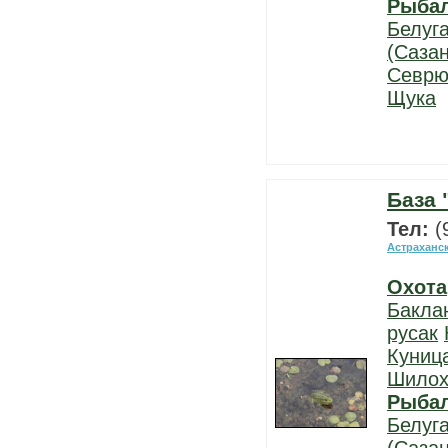
Рыба
Белуг
(Сазан
Севрю
Щука
База 
Тел:
(
Астраханс
Охота
Бакла
русак
Куниц
Шилох
Рыба
Белуг