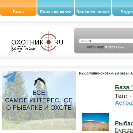
Базы
Поиск по карте
Поиск по шоссе
Водо
Астрахань
Например:
Рыболовно-охотничьи базы
/
А
База 
Тел:
+
Астра
Рыба
Буфф