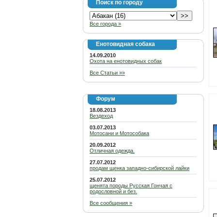
Поиск по городу
Все города »
Енотовидная собака
14.09.2010
Охота на енотовидных собак
Все Статьи »»
Форум
18.08.2013
Вездеход
03.07.2013
Мотосани и Мотособака
20.09.2012
Отличная одежда.
27.07.2012
продам щенка западно-сибирской лайки
25.07.2012
щенята породы Русская Гончая с
родословной и без.
Все сообщения »