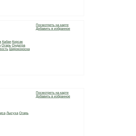
Посмотреть на карте
Добавить в избранное
к
Кабан
Корсак
а
Огарь
Ондатра
вость
Широконоска
Посмотреть на карте
Добавить в избранное
иса
Лысуха
Огарь