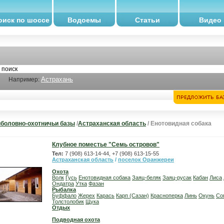
оиск по шоссе
Водоемы
Статьи
Видео
Астрахань
Например:
боловно-охотничьи базы
/
Астраханская область
/ Енотовидная собака
Клубное поместье "Семь островов"
Тел:
7 (908) 613-14-44, +7 (908) 613-15-55
Астраханская область
/
поселок Оранжереи
Охота
Волк
Гусь
Енотовидная собака
Заяц-беляк
Заяц-русак
Кабан
Лиса
Ондатра
Утка
Фазан
Рыбалка
Буффало
Жерех
Карась
Карп (Сазан)
Красноперка
Линь
Окунь
Со
Толстолобик
Щука
Отдых
Подводная охота