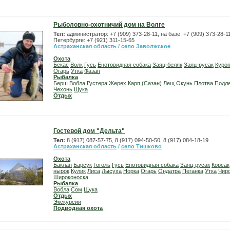
Рыболовно-охотничий дом на Волге
Тел:
администратор: +7 (909) 373-28-11, на базе: +7 (909) 373-28-11
Петербурге: +7 (921) 311-15-65
Астраханская область
/
село Заволжское
Охота
Бекас
Волк
Гусь
Енотовидная собака
Заяц-беляк
Заяц-русак
Куроп
Огарь
Утка
Фазан
Рыбалка
Берш
Вобла
Густера
Жерех
Карп (Сазан)
Лещ
Окунь
Плотва
Подл
Чехонь
Щука
Отдых
Гостевой дом "Дельта"
Тел:
8 (917) 087-57-75, 8 (917) 094-50-50, 8 (917) 084-18-19
Астраханская область
/
село Тишково
Охота
Баклан
Барсук
Гоголь
Гусь
Енотовидная собака
Заяц-русак
Корсак
нырок
Кулик
Лиса
Лысуха
Норка
Огарь
Ондатра
Пеганка
Утка
Чир
Широконоска
Рыбалка
Вобла
Сом
Щука
Отдых
Экскурсии
Подводная охота