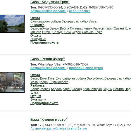
База "Абдулкин Ерик"
Тел:
8-967-333-00-94, 8-905-481-11-29, 8-927-586-73-10
Астраханская область
/
село Зеленга
Охота
Енотовидная собака
Заяц-русак
Кабан
Лиса
Рыбалка
Белорыбица
Бычок
Вобла
Густера
Жерех
Карась
Карп (Сазан)
Кра
Минога
Окунь
Сельдь
Сом
Судак
Уклейка
Щука
Отдых
Экскурсии
Подводная охота
База "Ревин Хутор"
Тел:
WhatsApp, Viber +7-961-816-72-07
Астраханская область
/
поселок Ревин хутор
Охота
Бекас
Волк
Гусь
Енотовидная собака
Заяц-беляк
Заяц-русак
Каба
Фазан
Хорь
Широконоска
Рыбалка
Вобла
Жерех
Карась
Карп (Сазан)
Красноперка
Окунь
Плотва
Под
Щука
Отдых
Экскурсии
Подводная охота
База "Клевое место"
Тел:
+7 (906) 456-99-99, +7 (937) 501-09-19, WhatsApp: +7 (927) 07
Астраханская область
/
село Затон