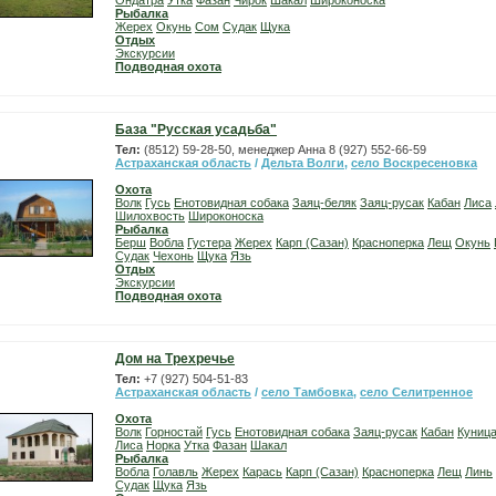
Ондатра
Утка
Фазан
Чирок
Шакал
Широконоска
Рыбалка
Жерех
Окунь
Сом
Судак
Щука
Отдых
Экскурсии
Подводная охота
База "Русская усадьба"
Тел:
(8512) 59-28-50, менеджер Анна 8 (927) 552-66-59
Астраханская область
/
Дельта Волги
,
село Воскресеновка
Охота
Волк
Гусь
Енотовидная собака
Заяц-беляк
Заяц-русак
Кабан
Лиса
Шилохвость
Широконоска
Рыбалка
Берш
Вобла
Густера
Жерех
Карп (Сазан)
Красноперка
Лещ
Окунь
Судак
Чехонь
Щука
Язь
Отдых
Экскурсии
Подводная охота
Дом на Трехречье
Тел:
+7 (927) 504-51-83
Астраханская область
/
село Тамбовка
,
село Селитренное
Охота
Волк
Горностай
Гусь
Енотовидная собака
Заяц-русак
Кабан
Куниц
Лиса
Норка
Утка
Фазан
Шакал
Рыбалка
Вобла
Голавль
Жерех
Карась
Карп (Сазан)
Красноперка
Лещ
Линь
Судак
Щука
Язь