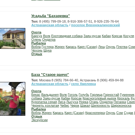
Усадьба "Бахаревка"
Тел:
8 (495) 799-09-18, 8-916-306-57-51, 8-926-235-76-64
Астраханская область
/
поселок Верхнекалиновский
Охота
Барсук
Волк
Енотовидная собака
Заяц-русак
Кабан
Корсак
Косуля
Олень
Ондатра
Рыбалка
Вобла
Густера
Жерех
Карась
Карп (Сазан)
Лещ
Окунь
Плотва
Сом
Чехонь
Щука
Отдых
База "Старое ранчо"
Тел:
Москва 8 (905) 784-66-40, Астрахань 8 (906) 459-84-88
Астраханская область
/
село Хмелевка
Охота
Бекас
Вальдшнеп
Волк
Гоголь
Голубь
Горлица
Горностай
Гуменник
собака
Заяц-русак
Кабан
Корсак
Красноголовый нырок
Крохаль
Ку
Куропатка серая
Лиса
Лысуха
Норка
Огарь
Ондатра
Пеганка
Свия
Чернеть хохлатая
Чибис
Чирок
Шакал
Шилохвость
Широконоска
Рыбалка
Вобла
Жерех
Карась
Карп (Сазан)
Красноперка
Окунь
Сом
Судак
Отдых
Экскурсии