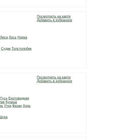
Посмотреть на карте
Добавить в избранное
Лиса
Лось
Норка
Судак
Толстолобик
Посмотреть на карте
Добавить в избранное
Гусь
Енотовидная
лик
Куница
зь
Утка
Фазан
Хорь
Щука