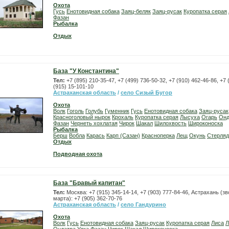
Охота
Гусь
Енотовидная собака
Заяц-беляк
Заяц-русак
Куропатка серая
Фазан
Рыбалка
Отдых
База "У Константина"
Тел:
+7 (895) 210-35-47, +7 (499) 736-50-32, +7 (910) 462-46-86, +7 
(915) 15-101-10
Астраханская область
/
село Сизый Бугор
Охота
Волк
Гоголь
Голубь
Гуменник
Гусь
Енотовидная собака
Заяц-русак
Красноголовый нырок
Крохаль
Куропатка серая
Лысуха
Огарь
Онд
Фазан
Чернеть хохлатая
Чирок
Шакал
Шилохвость
Широконоска
Рыбалка
Берш
Вобла
Карась
Карп (Сазан)
Красноперка
Лещ
Окунь
Стерляд
Отдых
Подводная охота
База "Бравый капитан"
Тел:
Москва: +7 (915) 345-14-14, +7 (903) 777-84-46, Астрахань (з
марта): +7 (905) 362-70-76
Астраханская область
/
село Гандурино
Охота
Волк
Гусь
Енотовидная собака
Заяц-русак
Куропатка серая
Лиса
Л