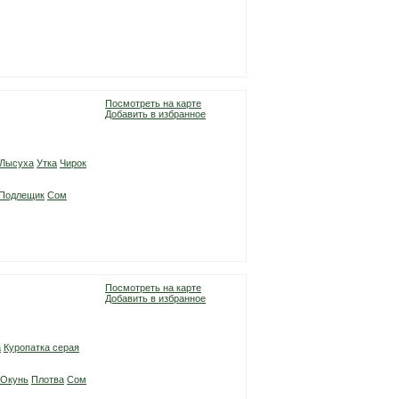
Посмотреть на карте
Добавить в избранное
Лысуха
Утка
Чирок
Подлещик
Сом
Посмотреть на карте
Добавить в избранное
а
Куропатка серая
Окунь
Плотва
Сом