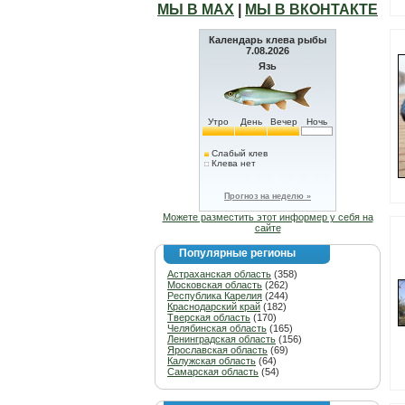
МЫ В МАХ
|
МЫ В ВКОНТАКТЕ
Календарь клева рыбы
7.08.2026
Язь
Утро
День
Вечер
Ночь
Слабый клев
Клева нет
Прогноз на неделю »
Можете разместить этот информер у себя на
сайте
Популярные регионы
Астраханская область
(358)
Московская область
(262)
Республика Карелия
(244)
Краснодарский край
(182)
Тверская область
(170)
Челябинская область
(165)
Ленинградская область
(156)
Ярославская область
(69)
Калужская область
(64)
Самарская область
(54)