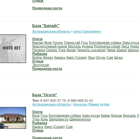
Отдых
Подводная охота
База "Билайт"
Астраханская область
/
село Гандурино
Охота
Баклан
Волк
Гоголь
Горностай
Гусь
Енотовидная собака
Заяц-руса
Красноголовый нырок
Крохаль
Куница
Куропатка серая
Лиса
Норк
Пеганка
Свиязь
Утка
Фазан
Чернеть хохлатая
Чирок
Шакал
Шилох
Рыбалка
Вобла
Жерех
Карась
Карп (Сазан)
Лещ
Окунь
Сом
Щука
Отдых
Экскурсии
Подводная охота
База "Осетр"
Тел:
8-937-825-37-75, 8-988-068-61-01
Астраханская область
/
поселок Ревин хутор
Охота
Волк
Гусь
Енотовидная собака
Заяц-русак
Кабан
Корсак
Крохаль
Л
Утка
Хорь
Шилохвость
Широконоска
Рыбалка
Карась
Карп (Сазан)
Сом
Отдых
Подводная охота