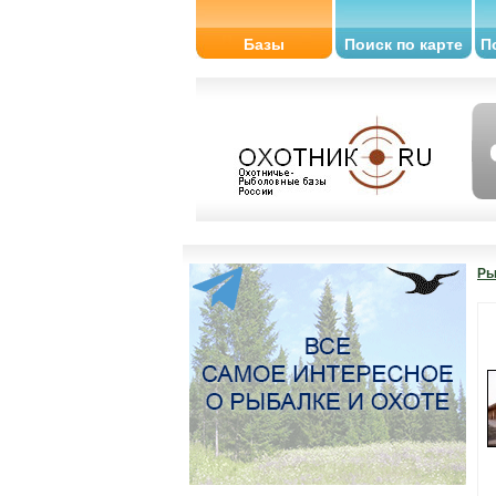
Базы
Поиск по карте
П
Ры