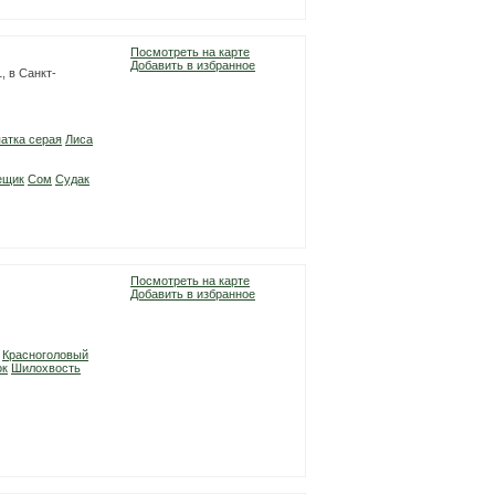
Посмотреть на карте
Добавить в избранное
, в Санкт-
атка серая
Лиса
ещик
Сом
Судак
Посмотреть на карте
Добавить в избранное
Красноголовый
ок
Шилохвость