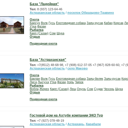
База "Ладейная"
Тел:
8 (937) 123-64-46
Астраханская область
/
поселок Образцово-Травино
Охота
Барсук
Волк
Гусь
Енотовидная собака
Заяц-русак
Кабан
Корсак
Ли
Утка
Фазан
Рыбалка
Карп (Сазан)
Сом
Щука
Отдых
Подводная охота
База "Астраханская"
Тел:
+7(8512) 48-68-98, +7 (908) 612-37-05 +7 (967) 828-60-60, +7 (
Астраханская область
/
село Маково
Охота
Баклан
Волк
Гусь
Енотовидная собака
Заяц-беляк
Заяц-русак
Кор
Лиса
Лысуха
Утка
Фазан
Хорь
Чирок
Рыбалка
Вобла
Жерех
Карп (Сазан)
Лещ
Окунь
Сом
Судак
Чехонь
Щука
Отдых
Подводная охота
Гостевой дом на Ахтубе компании ЭКО Тур
Тел:
+7 (927) 078-48-19
Астраханская область
/
Астрахань
,
Харабали