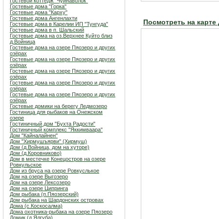
Гостевой коттедж "Чуйнаволок"
Гостевые дома "Горка"
Гостевые дома "Карху"
Гостевые дома Ангенлахти
Посмотреть на карте
Гостевые дома в Карелии ИП "Тунгуда"
Гостевые дома в п. Шальский
Гостевые дома на оз.Верхнее Куйто близ
д.Войница
Гостевые дома на озере Пяозеро и других
озёрах
Гостевые дома на озере Пяозеро и других
озёрах
Гостевые дома на озере Пяозеро и других
озёрах
Гостевые дома на озере Пяозеро и других
озёрах
Гостевые дома на озере Пяозеро и других
озёрах
Гостевые домики на берегу Ледмозеро
Гостиница для рыбаков на Онежском
озере
Гостиничный дом "Бухта Радости"
Гостиничный комплекс "Яккимваара"
Дом "Кайналайнен"
Дом "Хирмушъярви" (Хирмуш)
Дом (д.Войница, дом на хуторе)
Дом (д.Коровниково)
Дом в местечке Конецостров на озере
Ровкульское
Дом из бруса на озере Ровкуслькое
Дом на озере Выгозеро
Дом на озере Лексозеро
Дом на озере Ципринга
Дом рыбака (п.Пяозерский)
Дом рыбака на Шардонских островах
Дома (с.Коскосалма)
Дома охотника-рыбака на озере Пяозеро
Домик (д.Ялгуба)