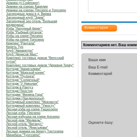
Домики (п.Софпорог)
Домики на озерах Карелии
Домики на озерах Пяозеро и Топозеро
Загородные дома в д. Вирма
Загородный клуб "Эдем"
Загородный эко-отель "Большая
медведица"
Комментарии
Изба "Лазурный берег"
Изба "Рыбный пятачок"
Избы на озере Пяозеро
Избы на озере Топозеро
Кемпинг "Рантала"
Комментариев нет. Ваш комм
Кереть Тур
Клуб "Авиаретро"
Клуб "Денисов Мыс"
Комплекс гостевых домов "Вепсский
Ваше имя
хутор"
Комплекс гостевых домов "Деревня Терву"
Ваш E-mail
Коттедж "Аанисъярви"
Коттедж "Морской конек"
Комментарий
Коттедж "Пулонга"
Коттедж "Солнечный"
Коттедж "У Николая"
Коттедж в Рантуэ
Коттедж Простор
Коттеджи "Филина Гора"
Коттеджи (Лахденпохья)
Коттеджный комплекс "Мoклахти"
Коттеджный комплекс "Умосту"
Лесная изба на озере Тишкозеро
Лесная изба, Пяозеро
Лесная избушка на озере Алозеро
Лесной дом "Медведь"
Оцените базу:
Лесной отель "Вегарус"
Лесной отель "Янисъярви"
Лесные домики на берегу Тихтозера
Минибаза "Тунгозеро"