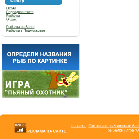
Фильтр
Охота
Подводная охота
Рыбалка
Отдых
Рыбалка на Волге
Рыбалка в Подмосковье
Новости
|
Охотничье-рыболовные ба
рыбалке
|
Игра "О
РЕКЛАМА НА САЙТЕ