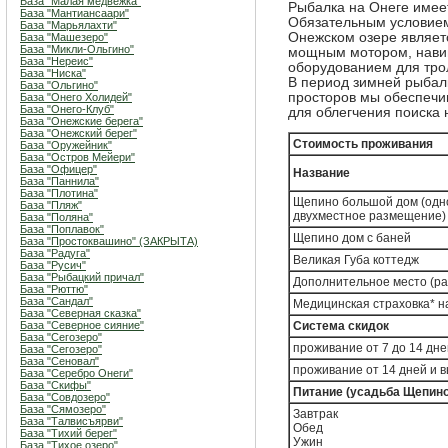
База "Малая медвежка"
Рыбалка на Онеге имее
База "Мантиансаари"
Обязательным условием
База "Марьялахти"
Онежском озере являет
База "Машезеро"
База "Микли-Ольгино"
мощным мотором, нави
База "Нереис"
оборудованием для тро
База "Ниска"
В период зимней рыбал
База "Ольгино"
просторов мы обеспечи
База "Онего Холидей"
База "Онего-Клуб"
для облегчения поиска
База "Онежские берега"
База "Онежский берег"
Стоимость проживания
База "Оружейник"
База "Остров Мейери"
База "Офицер"
Название
База "Паннила"
База "Плотина"
Щепино большой дом (одно
База "Пляж"
двухместное размещение)
База "Поляна"
База "Поплавок"
Щепино дом с баней
База "Простоквашино" (ЗАКРЫТА)
База "Радуга"
Великая Губа коттедж
База "Русич"
База "Рыбацкий причал"
Дополнительное место (рас
База "Рюттю"
База "Сандал"
Медицинская страховка* н
База "Северная сказка"
База "Северное сияние"
Система скидок
База "Сегозеро"
проживание от 7 до 14 дне
База "Сегозеро"
База "Сеновал"
проживание от 14 дней и 
База "Серебро Онеги"
База "Скифы"
Питание (усадьба Щепино
База "Совдозеро"
База "Сямозеро"
Завтрак
База "Талвисъярви"
Обед
База "Тихий берег"
Ужин
База "Тихое озеро"