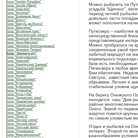
База "Hunter Paradise"
Можно рыбачить на Путк
База "Sorola Village"
усадьба "Щепино", явл
База "Аласари"
База "Арсенал"
период летней рыбалки 
База "Бояринов Двор"
довольно часто попада
База "Бряус"
может пополнится нали
База "Вакуль да Ворса"
База "Варозеро"
Путкозеро – наиболее к
База "Ветреный пояс"
База "Волозерский погост"
непосредственной близо
База "Воронов-Форпост"
представляющее интерес
База "Дача Винтера"
Можно пробраться на к
База "Деревня Александровка"
соединенные узкой прот
База "Деревня Тереки"
База "Заонего.ру"
набитый маршрут на м
База "Инжунаволок"
нормального подъезда 
База "Карелия"
базе есть необходимые
База "Карельская Заимка"
Пигмозера в любое вре
База "Карельский берег"
База "Киселевка"
Вам обеспечим. Недале
База "Конди"
Святуха, известная св
База "Крошнозеро"
обрывами. Летняя и зим
База "Кузаранда"
стабильным уловом щуки
База "Куйкаярви"
База "Курмойла"
База "Куха губа"
На берегу Онежского Оз
База "Ладожские зори"
находится наш "Дом рыб
База "Ладожские шхеры"
районе многочисленных 
База "Лайдосалми"
Онего. Зимой по первом
База "Ламбушка"
База "Лахта"
азартно ловится крупны
База "Лена-Л"
по самым уловистым ме
База "Лесное озеро"
База "Лесной двор"
Отдых и рыбалка на Он
База "Лопский берег"
интерес. Второй по ве
База "Лумиваара"
База "Максимальный"
разнообразием условий 