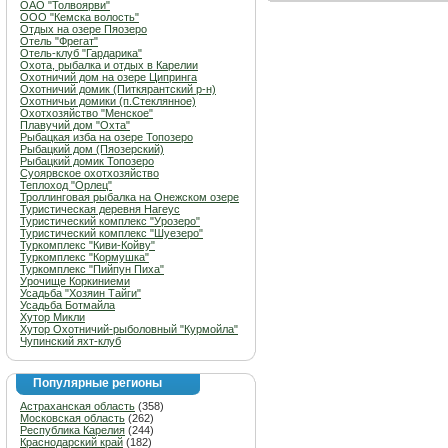
ОАО "Толвоярви"
ООО "Кемска волость"
Отдых на озере Пяозеро
Отель "Фрегат"
Отель-клуб "Гардарика"
Охота, рыбалка и отдых в Карелии
Охотничий дом на озере Ципринга
Охотничий домик (Питкярантский р-н)
Охотничьи домики (п.Стеклянное)
Охотхозяйство "Менское"
Плавучий дом "Охта"
Рыбацкая изба на озере Топозеро
Рыбацкий дом (Пяозерский)
Рыбацкий домик Топозеро
Суоярвское охотхозяйство
Теплоход "Орлец"
Троллинговая рыбалка на Онежском озере
Туристическая деревня Нагеус
Туристический комплекс "Урозеро"
Туристический комплекс "Шуезеро"
Туркомплекс "Киви-Койву"
Туркомплекс "Кормушка"
Туркомплекс "Пийпун Пиха"
Урочище Коркиниеми
Усадьба "Хозяин Тайги"
Усадьба Ботмайла
Хутор Микли
Хутор Охотничий-рыболовный "Курмойла"
Чупинский яхт-клуб
Популярные регионы
Астраханская область
(358)
Московская область
(262)
Республика Карелия
(244)
Краснодарский край
(182)