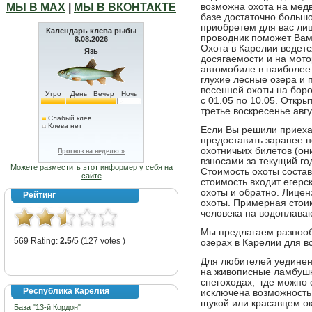
МЫ В МАХ
|
МЫ В ВКОНТАКТЕ
возможна охота на медв
базе достаточно большо
приобретем для вас лиц
Календарь клева рыбы
проводник поможет Вам 
8.08.2026
Охота в Карелии ведетс
Язь
досягаемости и на мото
автомобиле в наиболее 
глухие лесные озера и
весенней охоты на бор
Утро
День
Вечер
Ночь
с 01.05 по 10.05. Откр
третье воскресенье авг
Слабый клев
Клева нет
Если Вы решили приехат
предоставить заранее
охотничьих билетов (о
Прогноз на неделю »
взносами за текущий год
Можете разместить этот информер у себя на
Стоимость охоты составл
сайте
стоимость входит егерс
охоты и обратно. Лицен
Рейтинг
охоты. Примерная стоим
человека на водоплава
Мы предлагаем разноо
569 Rating:
2.5
/5 (127 votes )
озерах в Карелии для в
Для любителей уединен
на живописные ламбушк
снегоходах, где можно 
Республика Карелия
исключена возможность
щукой или красавцем ок
База "13-й Кордон"