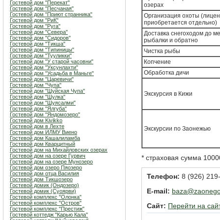
Гостевой дом "Перекат"
озерах
Гостевой дом "Песчаная"
Гостевой дом "Приют странника"
Организация охоты (лице
Гостевой дом "РиК"
приобретается отдельно)
Гостевой дом "Руга"
Гостевой дом "Севера"
Доставка снегоходом до м
Гостевой дом "Сидоров"
рыбалки и обратно
Гостевой дом "Тикша"
Гостевой дом "Типиницы"
Чистка рыбы
Гостевой дом "Тууликки"
Гостевой дом "У старой часовни"
Копчение
Гостевой дом "Уксунлахти"
Обработка дичи
Гостевой дом "Усадьба в Маньге"
Гостевой дом "Царевичи"
Гостевой дом "Чупа"
Гостевой дом "Шуйская Чупа"
Экскурсия в Кижи
Гостевой дом "Шулка"
Гостевой дом "Шуясалми"
Гостевой дом "Ялгуба"
Гостевой дом "Яндомозеро"
Гостевой дом Kivikko
Гостевой дом в Лехте
Экскурсии по Заонежью
Гостевой дом ИЛМУ Виено
Гостевой дом Кашалиламба
Гостевой дом Кварцитный
Гостевой дом на Михайловских озерах
Гостевой дом на озере Гурвич
* страховая сумма 1000
Гостевой дом на озере Мунозеро
Гостевой дом озеро Пяозеро
Гостевой дом отца Василия
Телефон:
8 (926) 219-
Гостевой дом Тикшозеро
Гостевой домик (Ондозеро)
E-mail:
baza@zaonego
Гостевой домик (Суоярви)
Гостевой комплекс "Олонка"
Гостевой комплекс "Остров"
Сайт:
Перейти на сай
Гостевой комплекс "Престиж"
Гостевой коттедж "Карью Кала"