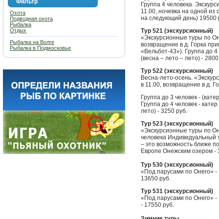
Фильтр
Группа 4 человека. Экскурс
11.00, ночевка на одной из 
Охота
на следующий день) 19500 
Подводная охота
Рыбалка
Отдых
Тур 521 (экскурсионный)
«Экскурсионные туры по Оне
Рыбалка на Волге
возвращение в д. Горка при
Рыбалка в Подмосковье
«Вельбот-43»). Группа до 4 
(весна – лето – лето) - 2800
Тур 522 (экскурсионный)
Весна-лето-осень. «Экскур
в 11.00, возвращение в д. Г
Группа до 3 человек - (кате
Группа до 4 человек - катер
лето) - 3250 руб.
Тур 523 (экскурсионный)
«Экскурсионные туры по Оне
человека Индивидуальный т
– это возможность ближе по
Европе Онежским озером - 
Тур 530 (экскурсионный)
«Под парусами по Онего» - 1
13650 руб.
Тур 531 (экскурсионный)
«Под парусами по Онего» - 1
- 17550 руб.
Зимние туры