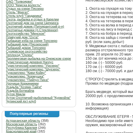
Нелгомозерское хозяйство в 
ОАО "Толвоярви"
ООО "Кемска волость"
1. Охота на глухаря на току
Отдых на озере Пяозеро
Отель "Фрегат"
2. Охота на глухаря в перио
Отель-клуб "Гардарика"
3. Охота на тетерева на ток
Охота, рыбалка и отдых в Карелии
4. Охота на тетерева в пери
Охотничий дом на озере Ципринга
5. Охота на волка в период 
Охотничий домик (Питкярантский р-н)
6. Охота на лису в период с
Охотничьи домики (п.Стеклянное)
7. Охота на бобра в период 
Охотхозяйство "Менское"
Плавучий дом "Охта"
8. Охота на зайца с гончей 
Рыбацкая изба на озере Топозеро
руб. (если заяц добыт)
Рыбацкий дом (Пяозерский)
9. Медвежья охота с лабаза
Рыбацкий домик Топозеро
размера отстреленного троф
Суоярвское охотхозяйство
прим. 20 апреля по 20 мая:
Теплоход "Орлец"
150 см. (от кончика носа до 
Троллинговая рыбалка на Онежском озере
Туристическая деревня Нагеус
160 см. (-) - 50000 руб.
Туристический комплекс "Урозеро"
170 см. (-) - 60000 руб
Туристический комплекс "Шуезеро"
180 см. (-) - 70000 руб. и да
Туркомплекс "Киви-Койву"
Туркомплекс "Кормушка"
СТРОГО! Стрелять в медв
Туркомплекс "Пийпун Пиха"
Промах по медведю (подрано
Урочище Коркиниеми
Усадьба "Хозяин Тайги"
Усадьба Ботмайла
Брать медведя, который вы
Хутор Микли
20000 руб. с продолжением
Хутор Охотничий-рыболовный "Курмойла"
Чупинский яхт-клуб
10. Возможна организация 
информация)
Популярные регионы
ОБСЛУЖИВАНИЕ ЕГЕРЯ - 50
Астраханская область
(358)
Необходимо при себе иметь
Московская область
(262)
оружия, маскировочный кос
Республика Карелия
(244)
Краснодарский край
(182)