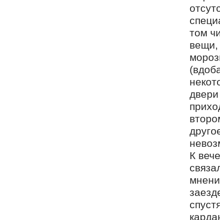
отсут
специа
том ч
вещи,
мороз
(вдоб
некот
двери
прихо
второ
друго
невоз
К веч
связа
мнени
заезд
спустя
кардан