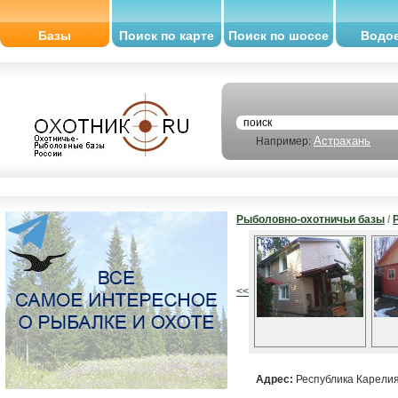
Базы
Поиск по карте
Поиск по шоссе
Водо
Астрахань
Например:
Рыболовно-охотничьи базы
/
<<
Адрес:
Республика Карелия