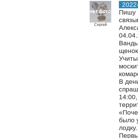
2022
Пишу 
связы
Сергей
Алекс
04.04
Ванды
щенок
Учиты
моски
комар
В ден
спраш
14:00
терри
«Поче
было 
лодку
Первы