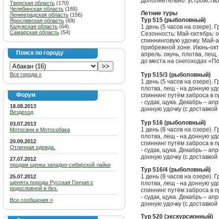
Дополнительно: устройство 
Тверская область
(170)
Челябинская область
(165)
Летние туры
Ленинградская область
(156)
Тур 515 (рыболовный)
Ярославская область
(69)
Калужская область
(64)
1 день (5 часов на озере). 
Самарская область
(54)
Сезонность: Май-октябрь: ок
спиннинговую удочку. Май-а
прибрежной зоне. Июнь-октя
Поиск по городу
апрель: окунь, плотва, лещ,
до места на снегоходах «По
Все города »
Тур 515/3 (рыболовный)
1 день (5 часов на озере). 
плотва, лещ - на донную удо
Форум
спиннинг путём заброса в п
- судак, щука. Декабрь – апр
18.08.2013
донную удочку (с доставкой
Вездеход
Тур 516 (рыболовный)
03.07.2013
1 день (8 часов на озере). 
Мотосани и Мотособака
плотва, лещ - на донную удо
20.09.2012
спиннинг путём заброса в п
Отличная одежда.
- судак, щука. Декабрь – апр
донную удочку (с доставкой
27.07.2012
продам щенка западно-сибирской лайки
Тур 516/4 (рыболовный)
1 день (8 часов на озере). 
25.07.2012
щенята породы Русская Гончая с
плотва, лещ - на донную удо
родословной и без.
спиннинг путём заброса в п
- судак, щука. Декабрь – апр
Все сообщения »
донную удочку (с доставкой
Тур 520 (экскурсионный)