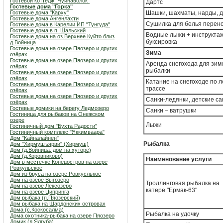
Гостевой коттедж "Чуйнаволок"
Дартс
Гостевые дома "Горка"
Гостевые дома "Карху"
Шашки, шахматы, нарды, 
Гостевые дома Ангенлахти
Сушилка для белья перен
Гостевые дома в Карелии ИП "Тунгуда"
Гостевые дома в п. Шальский
Водные лыжи + инструктаж
Гостевые дома на оз.Верхнее Куйто близ
буксировка
д.Войница
Гостевые дома на озере Пяозеро и других
Зима
озёрах
Гостевые дома на озере Пяозеро и других
Аренда снегохода для зим
озёрах
рыбалки
Гостевые дома на озере Пяозеро и других
озёрах
Катание на снегоходе по 
Гостевые дома на озере Пяозеро и других
трассе
озёрах
Гостевые дома на озере Пяозеро и других
Санки-ледянки, детские са
озёрах
Гостевые домики на берегу Ледмозеро
Санки – ватрушки
Гостиница для рыбаков на Онежском
озере
Лыжи
Гостиничный дом "Бухта Радости"
Гостиничный комплекс "Яккимваара"
Дом "Кайналайнен"
Рыбалка
Дом "Хирмушъярви" (Хирмуш)
Дом (д.Войница, дом на хуторе)
Дом (д.Коровниково)
Наименование услуги
Дом в местечке Конецостров на озере
Ровкульское
Дом из бруса на озере Ровкуслькое
Дом на озере Выгозеро
Троллинговая рыбалка на
Дом на озере Лексозеро
катере "Ермак-63"
Дом на озере Ципринга
Дом рыбака (п.Пяозерский)
Дом рыбака на Шардонских островах
Дома (с.Коскосалма)
Рыбалка на удочку
Дома охотника-рыбака на озере Пяозеро
Домик (д.Ялгуба)