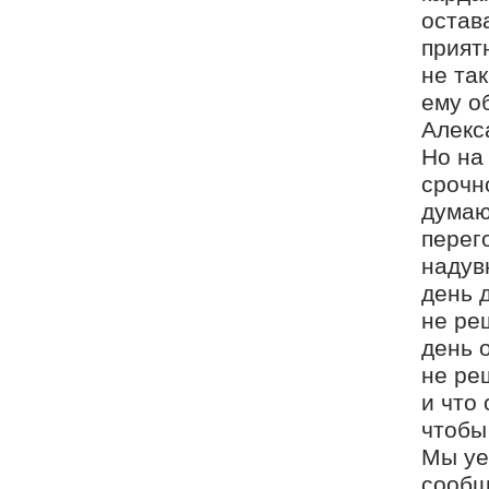
остава
прият
не та
ему о
Алекс
Но на
срочн
думаю
перег
надув
день 
не ре
день 
не ре
и что
чтобы
Мы уе
сообщ