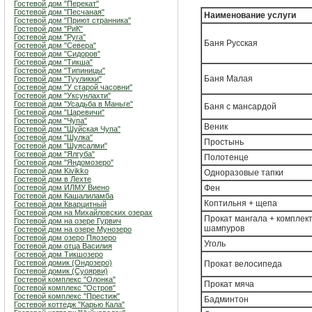
Гостевой дом "Перекат"
Гостевой дом "Песчаная"
Наименование услуги
Гостевой дом "Приют странника"
Гостевой дом "РиК"
Гостевой дом "Руга"
Баня Русская
Гостевой дом "Севера"
Гостевой дом "Сидоров"
Гостевой дом "Тикша"
Гостевой дом "Типиницы"
Баня Малая
Гостевой дом "Тууликки"
Гостевой дом "У старой часовни"
Гостевой дом "Уксунлахти"
Гостевой дом "Усадьба в Маньге"
Баня с мансардой
Гостевой дом "Царевичи"
Гостевой дом "Чупа"
Веник
Гостевой дом "Шуйская Чупа"
Гостевой дом "Шулка"
Простынь
Гостевой дом "Шуясалми"
Гостевой дом "Ялгуба"
Полотенце
Гостевой дом "Яндомозеро"
Гостевой дом Kivikko
Одноразовые тапки
Гостевой дом в Лехте
Гостевой дом ИЛМУ Виено
Фен
Гостевой дом Кашалиламба
Коптильня + щепа
Гостевой дом Кварцитный
Гостевой дом на Михайловских озерах
Прокат мангала + комплек
Гостевой дом на озере Гурвич
шампуров
Гостевой дом на озере Мунозеро
Гостевой дом озеро Пяозеро
Уголь
Гостевой дом отца Василия
Гостевой дом Тикшозеро
Гостевой домик (Ондозеро)
Прокат велосипеда
Гостевой домик (Суоярви)
Гостевой комплекс "Олонка"
Прокат мяча
Гостевой комплекс "Остров"
Гостевой комплекс "Престиж"
Бадминтон
Гостевой коттедж "Карью Кала"