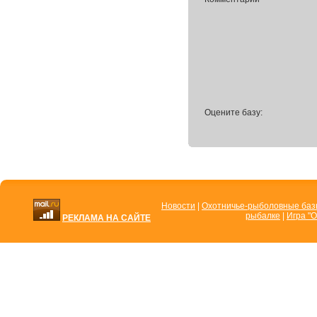
Оцените базу:
Новости
|
Охотничье-рыболовные ба
рыбалке
|
Игра "О
РЕКЛАМА НА САЙТЕ