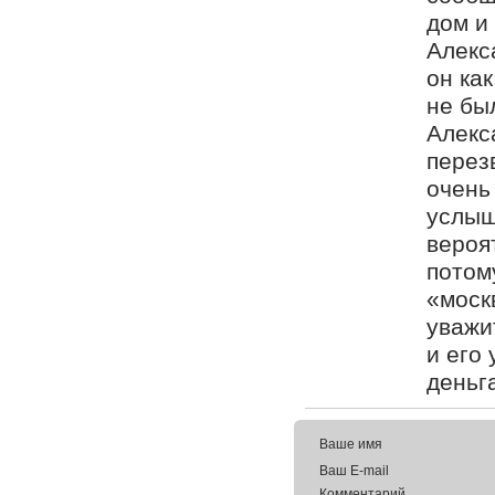
дом и
Алекс
он как
не бы
Алекс
перез
очень
услыш
вероя
потом
«моск
уважи
и его 
деньг
Ваше имя
Ваш E-mail
Комментарий