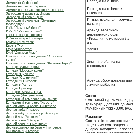
Поездка на о. Кижи
Домики (п.Софпорог)
Домики на озерах Карелии
Поездка на о. Кижи +
Домики на озерах Пяозеро и Топозеро
Рыбалка
Загородные дома в д. Вирма
Загородный клуб "Эдем"
Индивидуальная прогулка
Загородный эко-отель "Большая
на катере
медведица"
Изба "Лазурный берег"
Аренда вёсельной
Изба "Рыбный пятачок"
деревянной лодки
Избы на озере Пяозеро
Избы на озере Топозеро
«Кижанка» с мотором 3,5
Кемпинг "Рантала"
л.с.
Кереть Тур
Клуб "Авиаретро"
Удочка
Клуб "Денисов Мыс"
Комплекс гостевых домов "Вепсский
хутор"
Зимняя рыбалка на
Комплекс гостевых домов "Деревня Терву"
снегоходах
Коттедж "Аанисъярви"
Коттедж "Морской конек"
Коттедж "Пулонга"
Коттедж "Солнечный"
Аренда оборудования для
Коттедж "У Николая"
зимней рыбалки
Коттедж в Рантуэ
Коттедж Простор
Коттеджи "Филина Гора"
Коттеджи (Лахденпохья)
Охота
Коттеджный комплекс "Мoклахти"
Охотничий тур № 500 "К друг
Коттеджный комплекс "Умосту"
Трансфер. Доставка до мес
Лесная изба на озере Тишкозеро
глухариный ток) - 3000 руб
Лесная изба, Пяозеро
Лесная избушка на озере Алозеро
Расценки
Лесной дом "Медведь"
Лесной отель "Вегарус"
Охота в Нелгомозерском и 
Лесной отель "Янисъярви"
лицензиям охотобщества.
Лесные домики на берегу Тихтозера
д.Горка находится непосре
Минибаза "Тунгозеро"