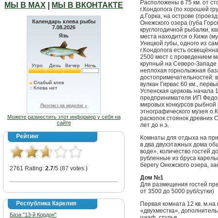
Расположены в 75 км. от ст
МЫ В МАХ
|
МЫ В ВКОНТАКТЕ
г.Кондопога (по хорошей гр
д.Горка, на острове (проез
Календарь клева рыбы
Онежского озера (губа Горс
7.08.2026
круглогодичной рыбалки, ка
Язь
места находится о.Кижи (му
Уницкой губы, одного из са
г.Кондопога есть освещённа
2500 мест с проведением ма
крупный на Северо-Западе 
Утро
День
Вечер
Ночь
неплохая горнолыжная баз
достопримечательностей: во
Слабый клев
вулкан Гирвас 60 км., перв
Клева нет
Успенская церковь начала 
предпринимателя ИП Федор
мировых конкурсов рыбной п
Прогноз на неделю »
этнографического музея о.К
Можете разместить этот информер у себя на
раскопок стоянок древних 
сайте
лет до н.э.
Рейтинг
Комнаты для отдыха на при
в два двухэтажных дома об
воде», количество гостей д
рубленные из бруса карель
берегу Онежского озера, з
2761 Rating:
2.7
/5 (87 votes )
Дом №1
Для размещения гостей пр
от 3500 до 5000 руб/сутки)
Республика Карелия
Первая комната 12 кв. м.на
«двухместка», дополнитель
База "13-й Кордон"
шкаф, стулья.