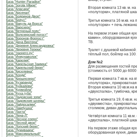
База "Hunter Paradise"
База "Sorola Village"
Вторая комната 13 кв. м. н
База "Аласари"
«полуторки», платяной шка
База "Арсенал"
База "Бояринов Двор"
База "Бряус"
Третья комната 16 м.кв. на
База "Вакуль да Ворса"
«полуторки» + печь лежанка
База "Варозеро"
База "Ветреный пояс"
На первом этаже общая кух
База "Волозерский погост"
камин», оборудованная кухн
База "Воронов-Форпост"
ТВ.
База "Дача Винтера"
База "Деревня Александровка"
База "Деревня Тереки"
Туалет с душевой кабинкой 
База "Заонего.ру"
тёплый пол, бойлер на 100 
База "Инжунаволок"
База "Карелия"
Дом №2
База "Карельская Заимка"
Для размещения гостей пр
База "Карельский берег"
(стоимость от 5000 до 6000 
База "Киселевка"
База "Конди"
Первая комната 7 кв.м. на 
База "Крошнозеро"
База "Кузаранда"
«полуторка», прикроватная 
База "Куйкаярви"
Вторая комната 10 кв.м.на 
База "Курмойла"
«двухспалка», тумбочка, кр
База "Куха губа"
База "Ладожские зори"
Третья комната 19, 6 кв.м. 
База "Ладожские шхеры"
«двухместка», прикроватные
База "Лайдосалми"
столиком, диван двуспальн
База "Ламбушка"
База "Лахта"
База "Лена-Л"
Четвёртая комната 11 кв.м.
База "Лесное озеро"
«двуспалка», платяной шкаф
База "Лесной двор"
База "Лопский берег"
На первом этаже общая кухн
База "Лумиваара"
оборудованная кухня, диван
База "Максимальный"