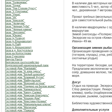
База "Толвоярви"
В наличии два моторных кат
База "Точка"
вместимость 5 чел., катер «
База "Три Стихии-Ууксу"
чел., деревянная 7 метров
База "У Плотника"
База "Укша"
Прокат гребных (весельных)
База "Уя"
для самостоятельной рыбал
База "Хекселя"
База "Челмужи"
База "Черная Губа"
В наличии квадроциклы с о
База "Черные камни"
маршрутам.
База "Энгозеро"
Зимой снегоходы «Полярис»
База "Юково"
Экскурсии на остров «Кижи»
База (д.Толвуя)
Ивана» 49 км.
База (п.Ершнаволок)
База (п.Пай)
База (с.Крошнозеро)
Организация зимних рыба
База в д. Кохтусельга
Организация проведения сез
База на Колгострове
(тетерев, глухарь), утка, р
База Сумозеро
охотничьи угодья)
Викула Ранта
Вилговское охотхозяйство
На территории: беседки, ше
Водлозерский национальный парк
Гостевой Дом "Rantatalo"
Предлагаем экологически ч
Гостевой дом "А зори здесь"
озёр, домашнее молоко, тв
Гостевой дом "Белый шоколад"
моря.
Гостевой дом "Ближний Хутор"
Гостевой дом "Вайкульское"
Досуг
Гостевой дом "Вороний остров"
Отдых на природе. Экскурси
Гостевой дом "Гридино на Белом море"
Сбор дикорастущих. Лекарс
Гостевой дом "Кармасельга"
Гостевой дом "Карху Салма"
клюква), грибы (подберезов
Гостевой дом "Кижская благодать"
волнушки, рыжики, сыроежки
Гостевой дом "Кошкин Дом"
Гостевой дом "Крестики-Нолики"
Библиотека художественной
Гостевой дом "Марциальные ключи"
Гостевой дом "Матигора"
Дополнительные услуги
Гостевой дом "Пажала"