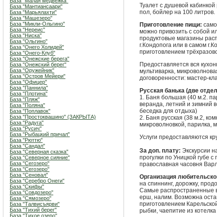
База "Малая медвежка"
Туалет с душевой кабинкой
База "Мантиансаари"
пол, бойлер на 100 литров.
База "Марьялахти"
База "Машезеро"
База "Микли-Ольгино"
Приготовление пищи:
само
База "Нереис"
можно привозить с собой и
База "Ниска"
продуктовые магазины расп
База "Ольгино"
г.Кондопога или в самом г.
База "Онего Холидей"
приготовлением трёхразово
База "Онего-Клуб"
База "Онежские берега"
Предоставляется вся кухон
База "Онежский берег"
База "Оружейник"
мультиварка, микроволновая
База "Остров Мейери"
договоренности: мастер-кл
База "Офицер"
База "Паннила"
Русская банька (две отдел
База "Плотина"
1. Баня большая (40 м.2. па
База "Пляж"
веранда, летний и зимний 
База "Поляна"
беседка для отдыха)
База "Поплавок"
База "Простоквашино" (ЗАКРЫТА)
2. Баня русская (38 м.2, ко
База "Радуга"
микроволновкой, парилка, м
База "Русич"
База "Рыбацкий причал"
Услуги предоставляются кр
База "Рюттю"
База "Сандал"
За доп. плату:
Экскурсии на
База "Северная сказка"
прогулки по Уницкой губе 
База "Северное сияние"
База "Сегозеро"
православная часовня Варл
База "Сегозеро"
База "Сеновал"
Организация любительско
База "Серебро Онеги"
на спиннинг, дорожку, прод
База "Скифы"
Самые распространенные вид
База "Совдозеро"
ерш, налим. Возможна оста
База "Сямозеро"
приготовлением Карельской
База "Талвисъярви"
База "Тихий берег"
рыбки, чаепитие из котелка
База "Тихое озеро"