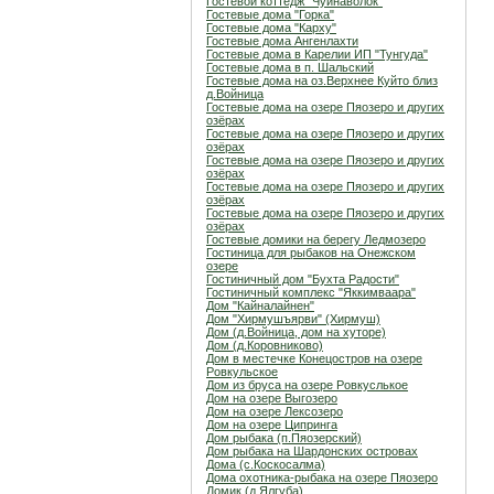
Гостевой коттедж "Чуйнаволок"
Гостевые дома "Горка"
Гостевые дома "Карху"
Гостевые дома Ангенлахти
Гостевые дома в Карелии ИП "Тунгуда"
Гостевые дома в п. Шальский
Гостевые дома на оз.Верхнее Куйто близ
д.Войница
Гостевые дома на озере Пяозеро и других
озёрах
Гостевые дома на озере Пяозеро и других
озёрах
Гостевые дома на озере Пяозеро и других
озёрах
Гостевые дома на озере Пяозеро и других
озёрах
Гостевые дома на озере Пяозеро и других
озёрах
Гостевые домики на берегу Ледмозеро
Гостиница для рыбаков на Онежском
озере
Гостиничный дом "Бухта Радости"
Гостиничный комплекс "Яккимваара"
Дом "Кайналайнен"
Дом "Хирмушъярви" (Хирмуш)
Дом (д.Войница, дом на хуторе)
Дом (д.Коровниково)
Дом в местечке Конецостров на озере
Ровкульское
Дом из бруса на озере Ровкуслькое
Дом на озере Выгозеро
Дом на озере Лексозеро
Дом на озере Ципринга
Дом рыбака (п.Пяозерский)
Дом рыбака на Шардонских островах
Дома (с.Коскосалма)
Дома охотника-рыбака на озере Пяозеро
Домик (д.Ялгуба)