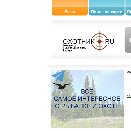
Базы
Поиск по карте
П
Ры
<<