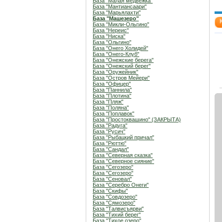
База "Малая медвежка"
База "Мантиансаари"
База "Марьялахти"
База "Машезеро"
База "Микли-Ольгино"
База "Нереис"
База "Ниска"
База "Ольгино"
База "Онего Холидей"
База "Онего-Клуб"
База "Онежские берега"
База "Онежский берег"
База "Оружейник"
База "Остров Мейери"
База "Офицер"
База "Паннила"
База "Плотина"
База "Пляж"
База "Поляна"
База "Поплавок"
База "Простоквашино" (ЗАКРЫТА)
База "Радуга"
База "Русич"
База "Рыбацкий причал"
База "Рюттю"
База "Сандал"
База "Северная сказка"
База "Северное сияние"
База "Сегозеро"
База "Сегозеро"
База "Сеновал"
База "Серебро Онеги"
База "Скифы"
База "Совдозеро"
База "Сямозеро"
База "Талвисъярви"
База "Тихий берег"
База "Тихое озеро"