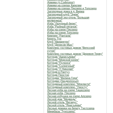
Домики (п.Софпорог)
Домики на озерах Карелии
Домики на озерах Пяозеро и Топозеро
Загородные дома в д. Вирма
Загородный клуб "Эдем"
Загородный эко-отель "Большая
медведица"
Изба "Лазурный берег"
Изба "Рыбный пятачок"
Избы на озере Пяозеро
Избы на озере Топозеро
Кемпинг "Рантала"
Кереть Тур
Клуб "Авиаретро"
Клуб "Денисов Мыс"
Комплекс гостевых домов "Вепсский
хутор"
Комплекс гостевых домов "Деревня Терву"
Коттедж "Аанисъярви"
Коттедж "Морской конек"
Коттедж "Пулонга"
Коттедж "Солнечный"
Коттедж "У Николая"
Коттедж в Рантуэ
Коттедж Простор
Коттеджи "Филина Гора"
Коттеджи (Лахденпохья)
Коттеджный комплекс "Мoклахти"
Коттеджный комплекс "Умосту"
Лесная изба на озере Тишкозеро
Лесная изба, Пяозеро
Лесная избушка на озере Алозеро
Лесной дом "Медведь"
Лесной отель "Вегарус"
Лесной отель "Янисъярви"
Лесные домики на берегу Тихтозера
Минибаза "Тунгозеро"