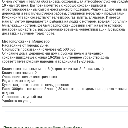
Очень уютная и теплая обстановка, сохранившая атмосферу русской усадь
19 - нач. 20 века. Вы познакомитесь с хорошо сохранившимся и
отреставрированным бытом крестьянского подворья. Рядом с домоткаными
дорожками и текстилем ручной работы, старинной мебелью и предметами.
Кухонной утвари соседствуют телевизор, газ. плита, эл.чайник. Имеется
мангал, летом предлагается рыбалка на лодке с мотором, водная прогулку н
близлежащийостров, где был расположен древний скит, на мете которого
построен монастырь, разрушенныйо времена коллективизации. Возможна
доставка на личном транспорте.
Местоположение: Машезеро
Расстояние от города: 25 км.
Стоимость проживания (с человека): 500 руб.
Описание дома: деревенский дом с русской печью и лежанкой,
сохранившихсяеще с конца 19-20вв. Внутреннее убранство дома
соответствует русским народным традициям 19-20 века.
Количество спальных мест: 6 (4 кровати из них 3 -2-спальные)
Количество комнат: 2
Отопление: печь + электричество
Вода: только родник
Кухня: газ, электричество, печь дровяная
Баня: 300р/час (не менее 2 часов) 30 м от озера, отдельная парилка + комна
отдыха
Сезонность: круглый год
Удобства на улице
Посмотреть на карте другие ближайшие базы