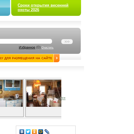
Сроки открытия весенней
охоты 2026
(
0
)
Избранное
Очистить
>>