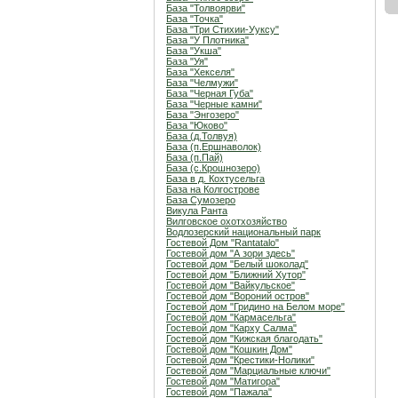
База "Толвоярви"
База "Точка"
База "Три Стихии-Ууксу"
База "У Плотника"
База "Укша"
База "Уя"
База "Хекселя"
База "Челмужи"
База "Черная Губа"
База "Черные камни"
База "Энгозеро"
База "Юково"
База (д.Толвуя)
База (п.Ершнаволок)
База (п.Пай)
База (с.Крошнозеро)
База в д. Кохтусельга
База на Колгострове
База Сумозеро
Викула Ранта
Вилговское охотхозяйство
Водлозерский национальный парк
Гостевой Дом "Rantatalo"
Гостевой дом "А зори здесь"
Гостевой дом "Белый шоколад"
Гостевой дом "Ближний Хутор"
Гостевой дом "Вайкульское"
Гостевой дом "Вороний остров"
Гостевой дом "Гридино на Белом море"
Гостевой дом "Кармасельга"
Гостевой дом "Карху Салма"
Гостевой дом "Кижская благодать"
Гостевой дом "Кошкин Дом"
Гостевой дом "Крестики-Нолики"
Гостевой дом "Марциальные ключи"
Гостевой дом "Матигора"
Гостевой дом "Пажала"