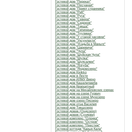
Гостевой дом "Перекат"
Гостевой дом "Песчаная"
Гостевой дом "Приют странника"
Гостевой дом "РиК"
Гостевой дом "Руга"
Гостевой дом "Севера"
Гостевой дом "Сидоров"
Гостевой дом "Тикша"
Гостевой дом "Типиницы"
Гостевой дом "Тууликки"
Гостевой дом "У старой часовни"
Гостевой дом "Уксунлахти"
Гостевой дом "Усадьба в Маньге"
Гостевой дом "Царевичи"
Гостевой дом "Чупа"
Гостевой дом "Шуйская Чупа"
Гостевой дом "Шулка"
Гостевой дом "Шуясалми"
Гостевой дом "Ялгуба"
Гостевой дом "Яндомозеро"
Гостевой дом Kivikko
Гостевой дом в Лехте
Гостевой дом ИЛМУ Виено
Гостевой дом Кашалиламба
Гостевой дом Кварцитный
Гостевой дом на Михайловских озерах
Гостевой дом на озере Гурвич
Гостевой дом на озере Мунозеро
Гостевой дом озеро Пяозеро
Гостевой дом отца Василия
Гостевой дом Тикшозеро
Гостевой домик (Ондозеро)
Гостевой домик (Суоярви)
Гостевой комплекс "Олонка"
Гостевой комплекс "Остров"
Гостевой комплекс "Престиж"
Гостевой коттедж "Карью Кала"