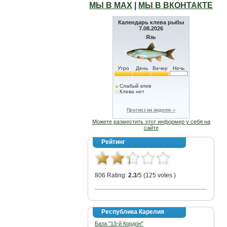
МЫ В МАХ
|
МЫ В ВКОНТАКТЕ
Календарь клева рыбы
7.08.2026
Язь
Утро
День
Вечер
Ночь
Слабый клев
Клева нет
Прогноз на неделю »
Можете разместить этот информер у себя на
сайте
Рейтинг
806 Rating:
2.3
/5 (125 votes )
Республика Карелия
База "13-й Кордон"