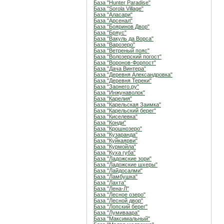
База "Hunter Paradise"
База "Sorola Village"
База "Аласари"
База "Арсенал"
База "Бояринов Двор"
База "Бряус"
База "Вакуль да Ворса"
База "Варозеро"
База "Ветреный пояс"
База "Волозерский погост"
База "Воронов-Форпост"
База "Дача Винтера"
База "Деревня Александровка"
База "Деревня Тереки"
База "Заонего.ру"
База "Инжунаволок"
База "Карелия"
База "Карельская Заимка"
База "Карельский берег"
База "Киселевка"
База "Конди"
База "Крошнозеро"
База "Кузаранда"
База "Куйкаярви"
База "Курмойла"
База "Куха губа"
База "Ладожские зори"
База "Ладожские шхеры"
База "Лайдосалми"
База "Ламбушка"
База "Лахта"
База "Лена-Л"
База "Лесное озеро"
База "Лесной двор"
База "Лопский берег"
База "Лумиваара"
База "Максимальный"