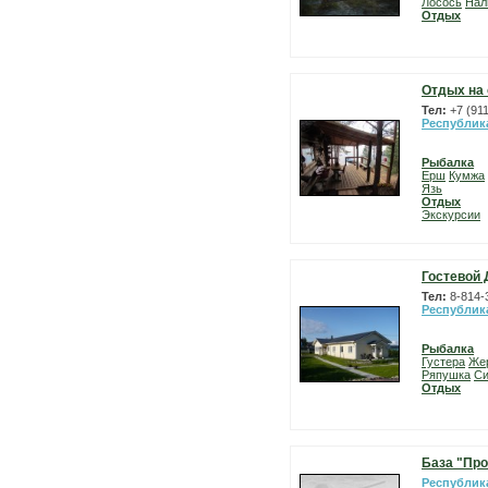
Лосось
Нал
Отдых
Отдых на 
Тел:
+7 (91
Республик
Рыбалка
Ерш
Кумжа
Язь
Отдых
Экскурсии
Гостевой 
Тел:
8-814-
Республик
Рыбалка
Густера
Же
Ряпушка
Си
Отдых
База "Пр
Республик