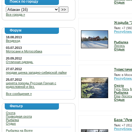
Поиск по городу
Отдых
Все города »
Усадьба "
Тел:
+7 (96
Форум
Республик
18.08.2013
Вездеход
Рыбалка
Лосось
03.07.2013
Отдых
Мотосани и Мотособака
20.09.2012
Отличная одежда.
27.07.2012
Туристиче
продам щенка западно-сибирской лайки
Тел:
в Моск
Республик
25.07.2012
щенята породы Русская Гончая с
Охота
родословной и без.
Гусь
Лось
М
Рыбалка
Все сообщения »
Ерш
Лосос
Отдых
Фильтр
Охота
Подводная охота
База "Лу
Рыбалка
Отдых
Тел:
+7 (81
Республик
Рыбалка на Волге