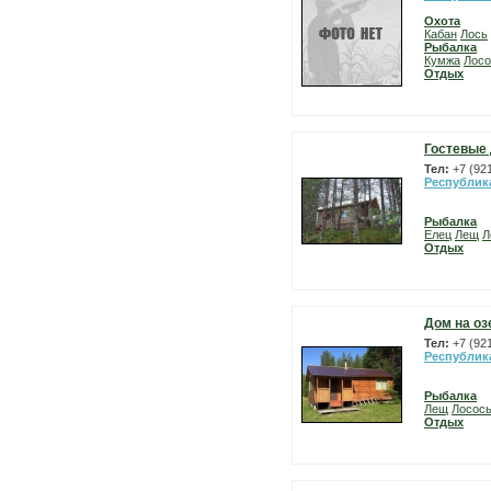
Охота
Кабан
Лось
Рыбалка
Кумжа
Лосо
Отдых
Гостевые 
Тел:
+7 (92
Республик
Рыбалка
Елец
Лещ
Л
Отдых
Дом на оз
Тел:
+7 (92
Республик
Рыбалка
Лещ
Лосос
Отдых