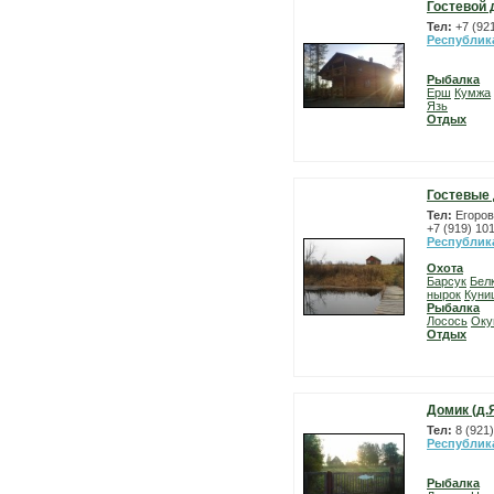
Гостевой 
Тел:
+7 (92
Республик
Рыбалка
Ерш
Кумжа
Язь
Отдых
Гостевые 
Тел:
Егоров
+7 (919) 10
Республик
Охота
Барсук
Бел
нырок
Куни
Рыбалка
Лосось
Оку
Отдых
Домик (д.
Тел:
8 (921
Республик
Рыбалка