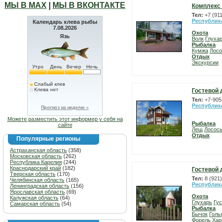
МЫ В МАХ
|
МЫ В ВКОНТАКТЕ
Комплекс 
Тел:
+7 (91
Республик
Календарь клева рыбы
7.08.2026
Охота
Язь
Волк
Глуха
Рыбалка
Кумжа
Лосо
Отдых
Экскурсии
Утро
День
Вечер
Ночь
Слабый клев
Клева нет
Гостевой
Тел:
+7-905
Республик
Прогноз на неделю »
Можете разместить этот информер у себя на
Рыбалка
сайте
Лещ
Лосос
Отдых
Популярные регионы
Астраханская область
(358)
Московская область
(262)
Республика Карелия
(244)
Краснодарский край
(182)
Гостевой 
Тверская область
(170)
Тел:
8 (921
Челябинская область
(165)
Республик
Ленинградская область
(156)
Ярославская область
(69)
Охота
Калужская область
(64)
Глухарь
Гу
Самарская область
(54)
Рыбалка
Бычок
Голь
Форель
Хар