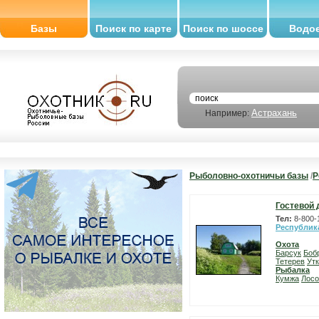
Базы
Поиск по карте
Поиск по шоссе
Водо
Астрахань
Например:
Рыболовно-охотничьи базы
/
Р
Гостевой 
Тел:
8-800-
Республик
Охота
Барсук
Боб
Тетерев
Ут
Рыбалка
Кумжа
Лосо