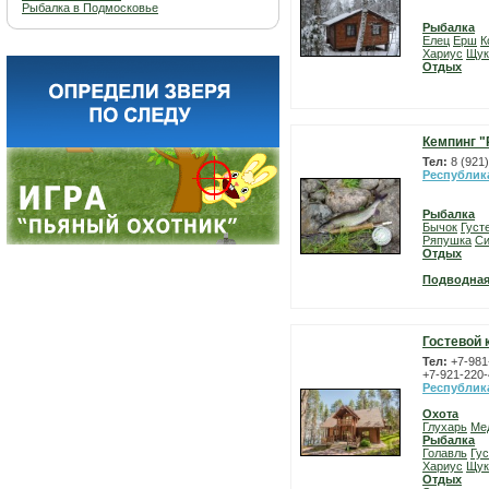
Рыбалка в Подмосковье
Рыбалка
Елец
Ерш
К
Хариус
Щук
Отдых
Кемпинг "
Тел:
8 (921
Республик
Рыбалка
Бычок
Густ
Ряпушка
Си
Отдых
Подводная
Гостевой 
Тел:
+7-981
+7-921-220-
Республик
Охота
Глухарь
Ме
Рыбалка
Голавль
Гу
Хариус
Щук
Отдых