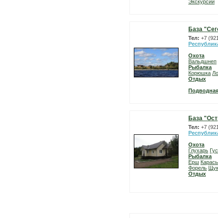
Экскурсии
База "Сег
Тел:
+7 (92
Республик
Охота
Вальдшнеп
Рыбалка
Корюшка
Л
Отдых
Подводная
База "Ост
Тел:
+7 (92
Республик
Охота
Глухарь
Гу
Рыбалка
Ерш
Карась
Форель
Щу
Отдых