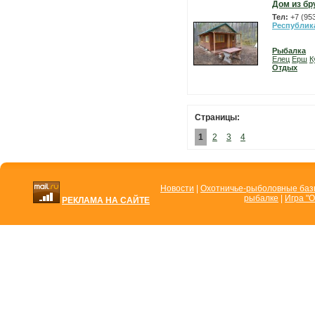
Дом из бр
Тел:
+7 (95
Республик
Рыбалка
Елец
Ерш
К
Отдых
Страницы:
1
2
3
4
Новости
|
Охотничье-рыболовные ба
рыбалке
|
Игра "О
РЕКЛАМА НА САЙТЕ