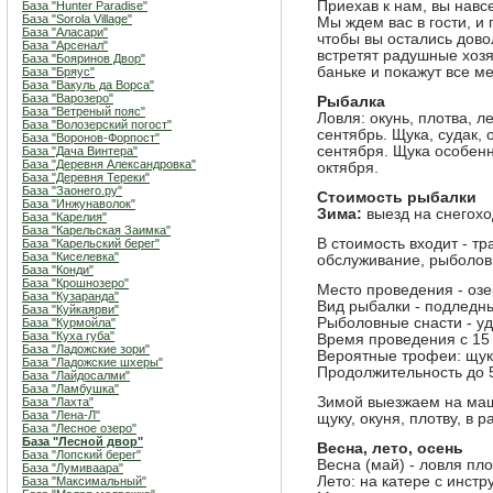
Приехав к нам, вы навс
База "Hunter Paradise"
База "Sorola Village"
Мы ждем вас в гости, и
База "Аласари"
чтобы вы остались дово
База "Арсенал"
встретят радушные хозя
База "Бояринов Двор"
баньке и покажут все м
База "Бряус"
База "Вакуль да Ворса"
База "Варозеро"
Рыбалка
База "Ветреный пояс"
Ловля: окунь, плотва, 
База "Волозерский погост"
сентябрь. Щука, судак, 
База "Воронов-Форпост"
сентября. Щука особенн
База "Дача Винтера"
База "Деревня Александровка"
октября.
База "Деревня Тереки"
База "Заонего.ру"
Стоимость рыбалки
База "Инжунаволок"
Зима:
выезд на снегохо
База "Карелия"
База "Карельская Заимка"
В стоимость входит - тр
База "Карельский берег"
База "Киселевка"
обслуживание, рыболовн
База "Конди"
База "Крошнозеро"
Место проведения - оз
База "Кузаранда"
Вид рыбалки - подледн
База "Куйкаярви"
Рыболовные снасти - уд
База "Курмойла"
База "Куха губа"
Время проведения с 15
База "Ладожские зори"
Вероятные трофеи: щука,
База "Ладожские шхеры"
Продолжительность до 
База "Лайдосалми"
База "Ламбушка"
Зимой выезжаем на маш
База "Лахта"
База "Лена-Л"
щуку, окуня, плотву, в р
База "Лесное озеро"
База "Лесной двор"
Весна, лето, осень
База "Лопский берег"
Весна (май) - ловля пл
База "Лумиваара"
Лето: на катере с инстр
База "Максимальный"