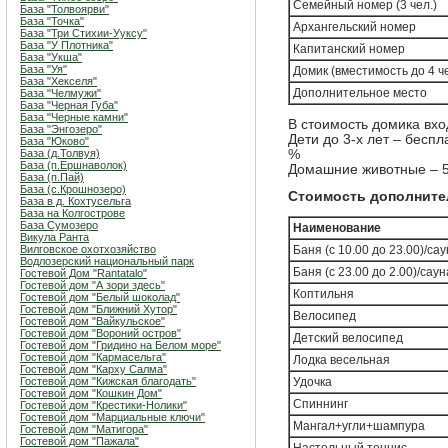
Семейный номер (3 чел.)
База "Толвоярви"
База "Точка"
Архангельский номер
База "Три Стихии-Ууксу"
База "У Плотника"
Капитанский номер
База "Укша"
База "Уя"
Домик (вместимость до 4 че
База "Хекселя"
Дополнительное место
База "Челмужи"
База "Черная Губа"
База "Черные камни"
В стоимость домика вхо
База "Энгозеро"
Дети до 3-х лет – беспл
База "Юково"
База (д.Толвуя)
%
База (п.Ершнаволок)
Домашние животные – 50
База (п.Пай)
База (с.Крошнозеро)
Стоимость дополните
База в д. Кохтусельга
База на Колгострове
База Сумозеро
Наименование
Викула Ранта
Вилговское охотхозяйство
Баня (с 10.00 до 23.00)/са
Водлозерский национальный парк
Баня (с 23.00 до 2.00)/саун
Гостевой Дом "Rantatalo"
Гостевой дом "А зори здесь"
Коптильня
Гостевой дом "Белый шоколад"
Гостевой дом "Ближний Хутор"
Велосипед
Гостевой дом "Вайкульское"
Гостевой дом "Вороний остров"
Детский велосипед
Гостевой дом "Гридино на Белом море"
Гостевой дом "Кармасельга"
Лодка весельная
Гостевой дом "Карху Салма"
Гостевой дом "Кижская благодать"
Удочка
Гостевой дом "Кошкин Дом"
Спиннинг
Гостевой дом "Крестики-Нолики"
Гостевой дом "Марциальные ключи"
Мангал+угли+шампура
Гостевой дом "Матигора"
Гостевой дом "Пажала"