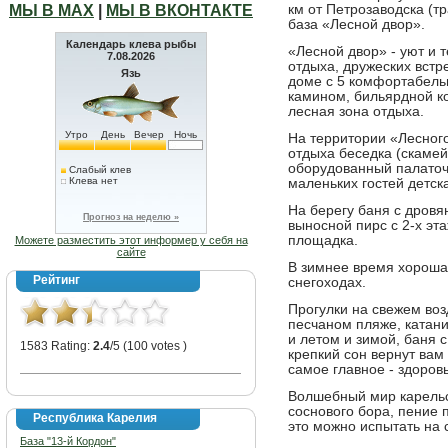
МЫ В МАХ
|
МЫ В ВКОНТАКТЕ
км от Петрозаводска (т
база «Лесной двор».
Календарь клева рыбы
«Лесной двор» - уют и
7.08.2026
отдыха, дружеских вст
Язь
доме с 5 комфортабел
камином, бильярдной ко
лесная зона отдыха.
Утро
День
Вечер
Ночь
На территории «Лесног
отдыха беседка (скамейк
оборудованный палаточ
Слабый клев
Клева нет
маленьких гостей детск
На берегу баня с дровя
Прогноз на неделю »
выносной пирс с 2-х эт
площадка.
Можете разместить этот информер у себя на
сайте
В зимнее время хорошая
Рейтинг
снегоходах.
Прогулки на свежем возд
песчаном пляже, катани
и летом и зимой, баня 
1583 Rating:
2.4
/5 (100 votes )
крепкий сон вернут вам
самое главное - здоров
Волшебный мир карель
соснового бора, пение 
Республика Карелия
это можно испытать на 
База "13-й Кордон"