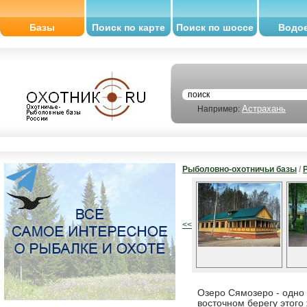
Базы
Поиск по карте
Поиск по шоссе
Водо
Астрахань
Например:
Рыболовно-охотничьи базы
/
<<
Озеро Сямозеро - одно
восточном берегу этого 