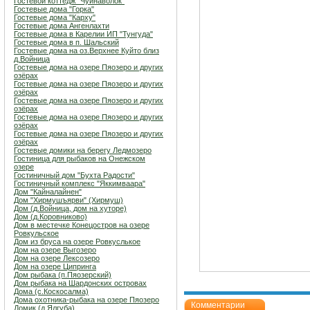
Гостевой коттедж "Чуйнаволок"
Гостевые дома "Горка"
Гостевые дома "Карху"
Гостевые дома Ангенлахти
Гостевые дома в Карелии ИП "Тунгуда"
Гостевые дома в п. Шальский
Гостевые дома на оз.Верхнее Куйто близ
д.Войница
Гостевые дома на озере Пяозеро и других
озёрах
Гостевые дома на озере Пяозеро и других
озёрах
Гостевые дома на озере Пяозеро и других
озёрах
Гостевые дома на озере Пяозеро и других
озёрах
Гостевые дома на озере Пяозеро и других
озёрах
Гостевые домики на берегу Ледмозеро
Гостиница для рыбаков на Онежском
озере
Гостиничный дом "Бухта Радости"
Гостиничный комплекс "Яккимваара"
Дом "Кайналайнен"
Дом "Хирмушъярви" (Хирмуш)
Дом (д.Войница, дом на хуторе)
Дом (д.Коровниково)
Дом в местечке Конецостров на озере
Ровкульское
Дом из бруса на озере Ровкуслькое
Дом на озере Выгозеро
Дом на озере Лексозеро
Дом на озере Ципринга
Дом рыбака (п.Пяозерский)
Дом рыбака на Шардонских островах
Дома (с.Коскосалма)
Дома охотника-рыбака на озере Пяозеро
Комментарии
Домик (д.Ялгуба)