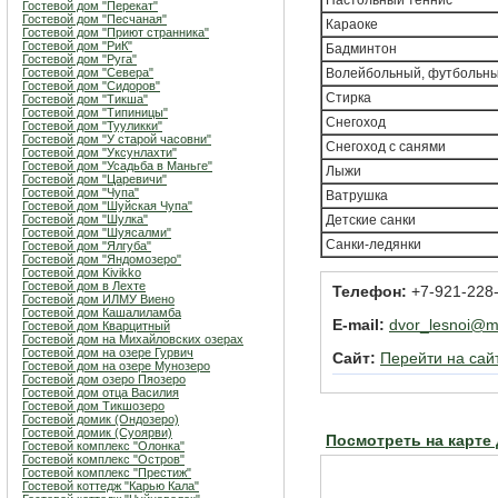
Настольный теннис
Гостевой дом "Перекат"
Гостевой дом "Песчаная"
Караоке
Гостевой дом "Приют странника"
Гостевой дом "РиК"
Бадминтон
Гостевой дом "Руга"
Гостевой дом "Севера"
Волейбольный, футбольны
Гостевой дом "Сидоров"
Стирка
Гостевой дом "Тикша"
Гостевой дом "Типиницы"
Снегоход
Гостевой дом "Тууликки"
Гостевой дом "У старой часовни"
Снегоход с санями
Гостевой дом "Уксунлахти"
Гостевой дом "Усадьба в Маньге"
Лыжи
Гостевой дом "Царевичи"
Гостевой дом "Чупа"
Ватрушка
Гостевой дом "Шуйская Чупа"
Гостевой дом "Шулка"
Детские санки
Гостевой дом "Шуясалми"
Санки-ледянки
Гостевой дом "Ялгуба"
Гостевой дом "Яндомозеро"
Гостевой дом Kivikko
Гостевой дом в Лехте
Телефон:
+7-921-228-
Гостевой дом ИЛМУ Виено
Гостевой дом Кашалиламба
E-mail:
dvor_lesnoi@ma
Гостевой дом Кварцитный
Гостевой дом на Михайловских озерах
Гостевой дом на озере Гурвич
Сайт:
Перейти на сай
Гостевой дом на озере Мунозеро
Гостевой дом озеро Пяозеро
Гостевой дом отца Василия
Гостевой дом Тикшозеро
Гостевой домик (Ондозеро)
Гостевой домик (Суоярви)
Посмотреть на карте
Гостевой комплекс "Олонка"
Гостевой комплекс "Остров"
Гостевой комплекс "Престиж"
Гостевой коттедж "Карью Кала"