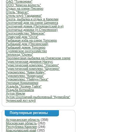
ОАО "Толвоярви"
ООО "Кемска волость"
Отдых на озере Пяозеро
Отель "Фрегат"
Отель-клуб "Гардарика"
Охота, рыбалка и отдых в Карелии
Охотничий дом на озере Ципринга
Охотничий домик (Питкярантский р-н)
Охотничьи домики (п.Стеклянное)
Охотхозяйство "Менское"
Плавучий дом "Охта"
Рыбацкая изба на озере Топозеро
Рыбацкий дом (Пяозерский)
Рыбацкий домик Топозеро
Суоярвское охотхозяйство
Теплоход "Орлец"
Троллинговая рыбалка на Онежском озере
Туристическая деревня Нагеус
Туристический комплекс "Урозеро"
Туристический комплекс "Шуезеро"
Туркомплекс "Киви-Койву"
Туркомплекс "Кормушка"
Туркомплекс "Пийпун Пиха"
Урочище Коркиниеми
Усадьба "Хозяин Тайги"
Усадьба Ботмайла
Хутор Микли
Хутор Охотничий-рыболовный "Курмойла"
Чупинский яхт-клуб
Популярные регионы
Астраханская область
(358)
Московская область
(262)
Республика Карелия
(244)
Краснодарский край
(182)