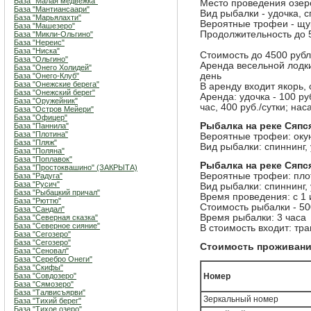
База "Малая медвежка"
Место проведения озер
База "Мантиансаари"
Вид рыбалки - удочка, с
База "Марьялахти"
Вероятные трофеи - щук
База "Машезеро"
Продолжительность до 5
База "Микли-Ольгино"
База "Нереис"
База "Ниска"
Стоимость до 4500 руб
База "Ольгино"
Аренда весельной лодки 
База "Онего Холидей"
день
База "Онего-Клуб"
База "Онежские берега"
В аренду входит якорь,
База "Онежский берег"
Аренда: удочка - 100 руб
База "Оружейник"
час, 400 руб./сутки; нас
База "Остров Мейери"
База "Офицер"
Рыбалка на реке Сяпс
База "Паннила"
База "Плотина"
Вероятные трофеи: окун
База "Пляж"
Вид рыбалки: спиннинг,
База "Поляна"
База "Поплавок"
Рыбалка на реке Сяпс
База "Простоквашино" (ЗАКРЫТА)
Вероятные трофеи: плот
База "Радуга"
База "Русич"
Вид рыбалки: спиннинг,
База "Рыбацкий причал"
Время проведения: с 1 
База "Рюттю"
Стоимость рыбалки - 500
База "Сандал"
Время рыбалки: 3 часа
База "Северная сказка"
База "Северное сияние"
В стоимость входит: тр
База "Сегозеро"
База "Сегозеро"
Стоимость проживан
База "Сеновал"
База "Серебро Онеги"
База "Скифы"
База "Совдозеро"
Номер
База "Сямозеро"
База "Талвисъярви"
Зеркальный номер
База "Тихий берег"
База "Тихое озеро"