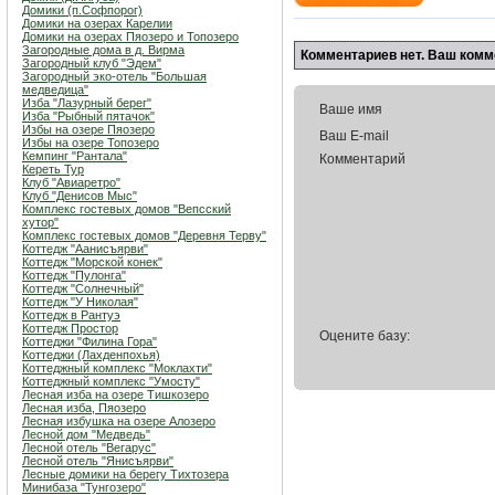
Домики (п.Софпорог)
Домики на озерах Карелии
Домики на озерах Пяозеро и Топозеро
Загородные дома в д. Вирма
Комментариев нет. Ваш комм
Загородный клуб "Эдем"
Загородный эко-отель "Большая
медведица"
Изба "Лазурный берег"
Ваше имя
Изба "Рыбный пятачок"
Избы на озере Пяозеро
Ваш E-mail
Избы на озере Топозеро
Кемпинг "Рантала"
Комментарий
Кереть Тур
Клуб "Авиаретро"
Клуб "Денисов Мыс"
Комплекс гостевых домов "Вепсский
хутор"
Комплекс гостевых домов "Деревня Терву"
Коттедж "Аанисъярви"
Коттедж "Морской конек"
Коттедж "Пулонга"
Коттедж "Солнечный"
Коттедж "У Николая"
Коттедж в Рантуэ
Коттедж Простор
Оцените базу:
Коттеджи "Филина Гора"
Коттеджи (Лахденпохья)
Коттеджный комплекс "Мoклахти"
Коттеджный комплекс "Умосту"
Лесная изба на озере Тишкозеро
Лесная изба, Пяозеро
Лесная избушка на озере Алозеро
Лесной дом "Медведь"
Лесной отель "Вегарус"
Лесной отель "Янисъярви"
Лесные домики на берегу Тихтозера
Минибаза "Тунгозеро"