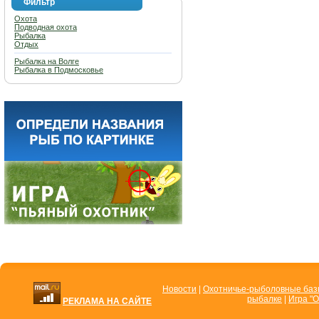
Фильтр
Охота
Подводная охота
Рыбалка
Отдых
Рыбалка на Волге
Рыбалка в Подмосковье
Новости
|
Охотничье-рыболовные ба
рыбалке
|
Игра "О
РЕКЛАМА НА САЙТЕ