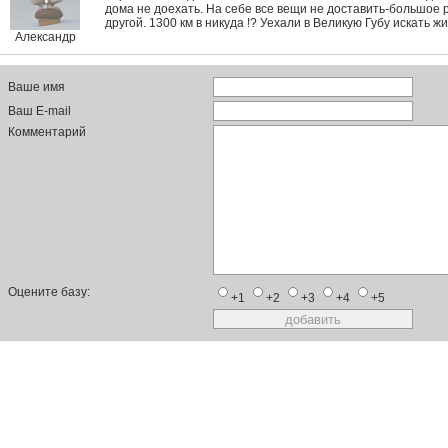
дома не доехать. На себе все вещи не доставить-большое
другой. 1300 км в никуда !? Уехали в Великую Губу искать жи
Александр
Ваше имя
Ваш E-mail
Комментарий
Оцените базу:
+1
+2
+3
+4
+5