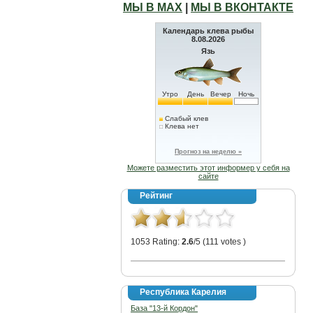
МЫ В МАХ
|
МЫ В ВКОНТАКТЕ
Календарь клева рыбы
8.08.2026
Язь
Утро
День
Вечер
Ночь
Слабый клев
Клева нет
Прогноз на неделю »
Можете разместить этот информер у себя на
сайте
Рейтинг
1053 Rating:
2.6
/5 (111 votes )
Республика Карелия
База "13-й Кордон"