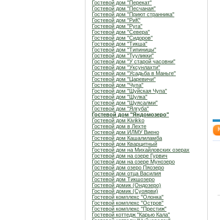
Гостевой дом "Перекат"
Гостевой дом "Песчаная"
Гостевой дом "Приют странника"
Гостевой дом "РиК"
Гостевой дом "Руга"
Гостевой дом "Севера"
Гостевой дом "Сидоров"
Гостевой дом "Тикша"
Гостевой дом "Типиницы"
Гостевой дом "Тууликки"
Гостевой дом "У старой часовни"
Гостевой дом "Уксунлахти"
Гостевой дом "Усадьба в Маньге"
Гостевой дом "Царевичи"
Гостевой дом "Чупа"
Гостевой дом "Шуйская Чупа"
Гостевой дом "Шулка"
Гостевой дом "Шуясалми"
Гостевой дом "Ялгуба"
Гостевой дом "Яндомозеро"
Гостевой дом Kivikko
Гостевой дом в Лехте
Гостевой дом ИЛМУ Виено
Гостевой дом Кашалиламба
Гостевой дом Кварцитный
Гостевой дом на Михайловских озерах
Гостевой дом на озере Гурвич
Гостевой дом на озере Мунозеро
Гостевой дом озеро Пяозеро
Гостевой дом отца Василия
Гостевой дом Тикшозеро
Гостевой домик (Ондозеро)
Гостевой домик (Суоярви)
Гостевой комплекс "Олонка"
Гостевой комплекс "Остров"
Гостевой комплекс "Престиж"
Гостевой коттедж "Карью Кала"