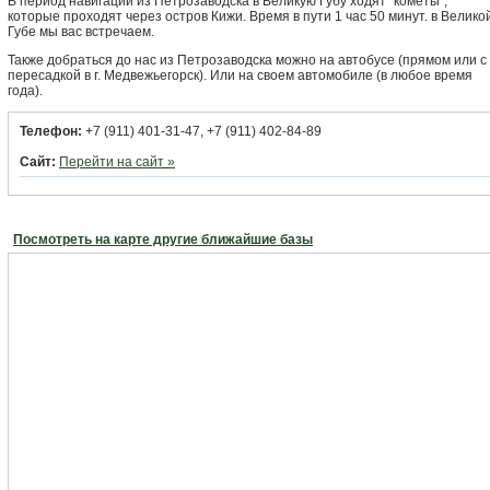
В период навигации из Петрозаводска в Великую Губу ходят "кометы",
которые проходят через остров Кижи. Время в пути 1 час 50 минут. в Велико
Губе мы вас встречаем.
Также добраться до нас из Петрозаводска можно на автобусе (прямом или с
пересадкой в г. Медвежьегорск). Или на своем автомобиле (в любое время
года).
Телефон:
+7 (911) 401-31-47, +7 (911) 402-84-89
Сайт:
Перейти на сайт »
Посмотреть на карте другие ближайшие базы