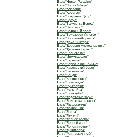
База "Hunter Paradise"
База "Sorola Village"
База "Аласари"
База "Арсенал"
База "Бояринов Двор"
База "Бряус"
База "Вакуль да Ворса"
База "Варозеро"
База "Ветреный пояс"
База "Волозерский погост"
База "Воронов-Форпост"
База "Дача Винтера"
База "Деревня Александровка"
База "Деревня Тереки"
База "Заонего.ру"
База "Инжунаволок"
База "Карелия"
База "Карельская Заимка"
База "Карельский берег"
База "Киселевка"
База "Конди"
База "Крошнозеро"
База "Кузаранда"
База "Куйкаярви"
База "Курмойла"
База "Куха губа"
База "Ладожские зори"
База "Ладожские шхеры"
База "Лайдосалми"
База "Ламбушка"
База "Лахта"
База "Лена-Л"
База "Лесное озеро"
База "Лесной двор"
База "Лопский берег"
База "Лумиваара"
База "Максимальный"