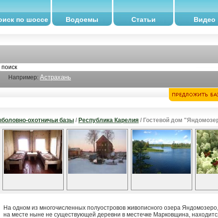
оиск по шоссе
Водоемы
Статьи
Видео
Астрахань
Например:
боловно-охотничьи базы
/
Республика Карелия
/ Гостевой дом "Яндомозе
На одном из многочисленных полуостровов живописного озера Яндомозеро
на месте ныне не существующей деревни в местечке Марковщина, находитс