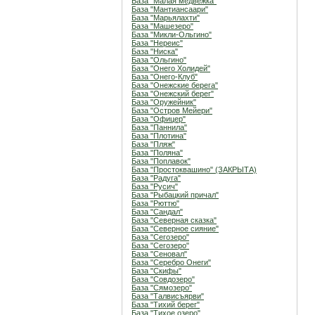
База "Малая медвежка"
База "Мантиансаари"
База "Марьялахти"
База "Машезеро"
База "Микли-Ольгино"
База "Нереис"
База "Ниска"
База "Ольгино"
База "Онего Холидей"
База "Онего-Клуб"
База "Онежские берега"
База "Онежский берег"
База "Оружейник"
База "Остров Мейери"
База "Офицер"
База "Паннила"
База "Плотина"
База "Пляж"
База "Поляна"
База "Поплавок"
База "Простоквашино" (ЗАКРЫТА)
База "Радуга"
База "Русич"
База "Рыбацкий причал"
База "Рюттю"
База "Сандал"
База "Северная сказка"
База "Северное сияние"
База "Сегозеро"
База "Сегозеро"
База "Сеновал"
База "Серебро Онеги"
База "Скифы"
База "Совдозеро"
База "Сямозеро"
База "Талвисъярви"
База "Тихий берег"
База "Тихое озеро"