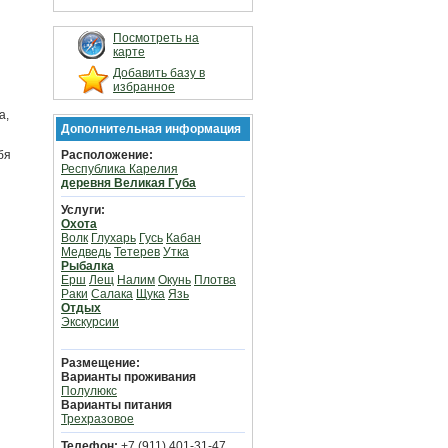
Посмотреть на
карте
Добавить базу в
избранное
а,
Дополнительная информация
бя
Расположение:
Республика Карелия
деревня Великая Губа
Услуги:
Охота
Волк
Глухарь
Гусь
Кабан
Медведь
Тетерев
Утка
Рыбалка
Ерш
Лещ
Налим
Окунь
Плотва
Раки
Салака
Щука
Язь
Отдых
Экскурсии
Размещение:
Варианты проживания
Полулюкс
Варианты питания
Трехразовое
Телефон:
+7 (911) 401-31-47,