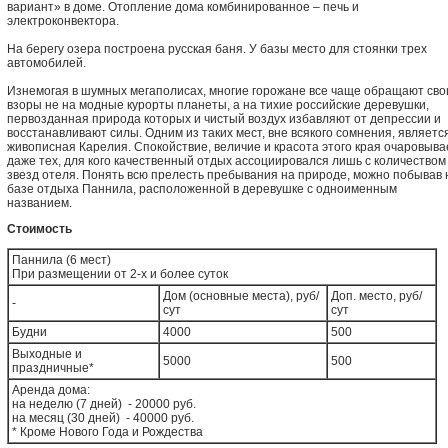
вариант» в доме. Отопление дома комбинированное – печь и
электроконвектора.
На берегу озера построена русская баня. У базы место для стоянки трех
автомобилей.
Изнемогая в шумных мегаполисах, многие горожане все чаще обращают сво
взоры не на модные курорты планеты, а на тихие российские деревушки,
первозданная природа которых и чистый воздух избавляют от депрессии и
восстанавливают силы. Одним из таких мест, вне всякого сомнения, являетс
живописная Карелия. Спокойствие, величие и красота этого края очаровыва
даже тех, для кого качественный отдых ассоциировался лишь с количеством
звезд отеля. Понять всю прелесть пребывания на природе, можно побывав 
базе отдыха Паннила, расположенной в деревушке с одноименным
названием.
Стоимость
Паннила (6 мест)
При размещении от 2-х и более суток
Дом (основные места), руб/
Доп. место, руб/
-
сут
сут
Будни
4000
500
Выходные и
5000
500
праздничные*
Аренда дома:
на неделю (7 дней) - 20000 руб.
на месяц (30 дней) - 40000 руб.
* Кроме Нового Года и Рождества