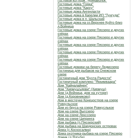
Гостевой коттедж "Чуйнаволок"
Гостевые дома "Горка"
Гостевые дома "Карху"
Гостевые дома Ангенлахти
Гостевые дома в Карелии ИП "Тунгуда"
Гостевые дома в п. Шальский
Гостевые дома на оз.Верхнее Куйто близ
д.Войница
Гостевые дома на озере Пяозеро и других
озёрах
Гостевые дома на озере Пяозеро и других
озёрах
Гостевые дома на озере Пяозеро и других
озёрах
Гостевые дома на озере Пяозеро и других
озёрах
Гостевые дома на озере Пяозеро и других
озёрах
Гостевые домики на берегу Ледмозеро
Гостиница для рыбаков на Онежском
озере
Гостиничный дом "Бухта Радости"
Гостиничный комплекс "Яккимваара"
Дом "Кайналайнен"
Дом "Хирмушъярви" (Хирмуш)
Дом (д.Войница, дом на хуторе)
Дом (д.Коровниково)
Дом в местечке Конецостров на озере
Ровкульское
Дом из бруса на озере Ровкуслькое
Дом на озере Выгозеро
Дом на озере Лексозеро
Дом на озере Ципринга
Дом рыбака (п.Пяозерский)
Дом рыбака на Шардонских островах
Дома (с.Коскосалма)
Дома охотника-рыбака на озере Пяозеро
Домик (д.Ялгуба)