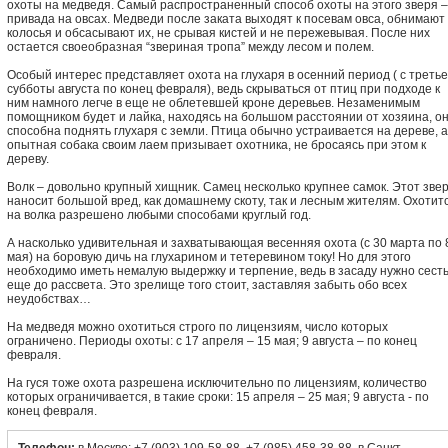
охоты на медведя. Самый распространенный способ охоты на этого зверя –
привада на овсах. Медведи после заката выходят к посевам овса, обнимают
колосья и обсасывают их, не срывая кистей и не пережевывая. После них
остается своеобразная “звериная тропа” между лесом и полем.
Особый интерес представляет охота на глухаря в осенний период ( с треть
субботы августа по конец февраля), ведь скрываться от птиц при подходе к
ним намного легче в еще не облетевшей кроне деревьев. Незаменимым
помощником будет и лайка, находясь на большом расстоянии от хозяина, о
способна поднять глухаря с земли. Птица обычно устраивается на дереве, а
опытная собака своим лаем призывает охотника, не бросаясь при этом к
дереву.
Волк – довольно крупный хищник. Самец несколько крупнее самок. Этот зве
наносит большой вред, как домашнему скоту, так и лесным жителям. Охотит
на волка разрешено любыми способами круглый год.
А насколько удивительная и захватывающая весенняя охота (с 30 марта по 
мая) на боровую дичь на глухарином и тетеревином току! Но для этого
необходимо иметь немалую выдержку и терпение, ведь в засаду нужно сест
еще до рассвета. Это зрелище того стоит, заставляя забыть обо всех
неудобствах…
На медведя можно охотиться строго по лицензиям, число которых
ограничено. Периоды охоты: с 17 апреля – 15 мая; 9 августа – по конец
февраля.
На гуся тоже охота разрешена исключительно по лицензиям, количество
которых ограничивается, в такие сроки: 15 апреля – 25 мая; 9 августа - по
конец февраля.