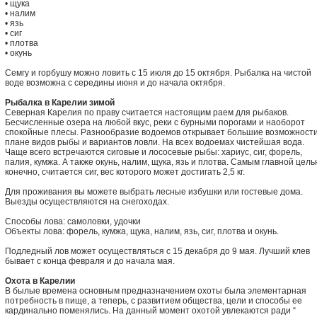
• щука
• налим
• язь
• сиг
• плотва
• окунь
Семгу и горбушу можно ловить с 15 июля до 15 октября. Рыбалка на чистой
воде возможна с середины июня и до начала октября.
Рыбалка в Карелии зимой
Северная Карелия по праву считается настоящим раем для рыбаков.
Бесчисленные озера на любой вкус, реки с бурными порогами и наоборот
спокойные плесы. Разнообразие водоемов открывает большие возможности
плане видов рыбы и вариантов ловли. На всех водоемах чистейшая вода.
Чаще всего встречаются сиговые и лососевые рыбы: хариус, сиг, форель,
палия, кумжа. А также окунь, налим, щука, язь и плотва. Самым главной цель
конечно, считается сиг, вес которого может достигать 2,5 кг.
Для проживания вы можете выбрать лесные избушки или гостевые дома.
Выезды осуществляются на снегоходах.
Способы лова: самоловки, удочки
Объекты лова: форель, кумжа, щука, налим, язь, сиг, плотва и окунь.
Подледный лов может осуществляться с 15 декабря до 9 мая. Лучший клев
бывает с конца февраля и до начала мая.
Охота в Карелии
В былые времена основным предназначением охоты была элементарная
потребность в пище, а теперь, с развитием общества, цели и способы ее
кардинально поменялись. На данный момент охотой увлекаются ради “