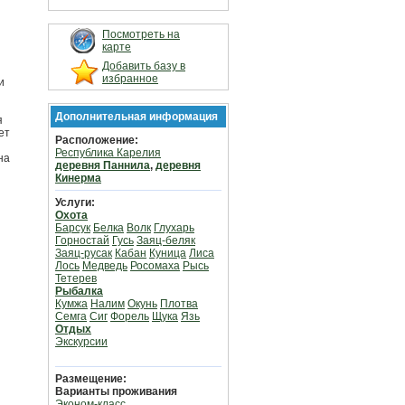
Посмотреть на
карте
Добавить базу в
избранное
и
Дополнительная информация
я
ет
Расположение:
Республика Карелия
на
деревня Паннила
,
деревня
Кинерма
Услуги:
Охота
Барсук
Белка
Волк
Глухарь
Горностай
Гусь
Заяц-беляк
Заяц-русак
Кабан
Куница
Лиса
Лось
Медведь
Росомаха
Рысь
Тетерев
Рыбалка
Кумжа
Налим
Окунь
Плотва
Семга
Сиг
Форель
Щука
Язь
Отдых
Экскурсии
Размещение:
Варианты проживания
Эконом-класс