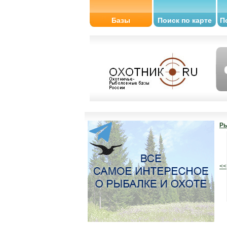
Базы
Поиск по карте
П
Ры
<<