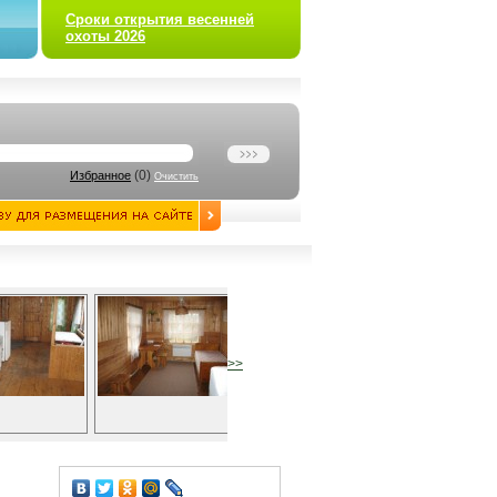
Сроки открытия весенней
охоты 2026
(
0
)
Избранное
Очистить
>>