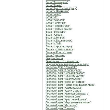
База "Толвоярви"
База "Точка"
База "Три Стихии-Ууксу"
База "У Плотника"
База "Укша"
База "Уя"
База "Хекселя"
База "Челмужи"
База "Черная Губа"
База "Черные камни"
База "Энгозеро"
База "Юково"
База (д.Толвуя)
База (п.Ершнаволок)
База (п.Пай)
База (с.Крошнозеро)
База в д. Кохтусельга
База на Колгострове
База Сумозеро
Викула Ранта
Вилговское охотхозяйство
Водлозерский национальный парк
Гостевой Дом "Rantatalo"
Гостевой дом "А зори здесь"
Гостевой дом "Белый шоколад"
Гостевой дом "Ближний Хутор"
Гостевой дом "Вайкульское"
Гостевой дом "Вороний остров"
Гостевой дом "Гридино на Белом море"
Гостевой дом "Кармасельга"
Гостевой дом "Карху Салма"
Гостевой дом "Кижская благодать"
Гостевой дом "Кошкин Дом"
Гостевой дом "Крестики-Нолики"
Гостевой дом "Марциальные ключи"
Гостевой дом "Матигора"
Гостевой дом "Пажала"