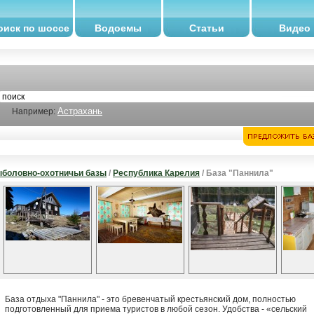
оиск по шоссе
Водоемы
Статьи
Видео
Астрахань
Например:
боловно-охотничьи базы
/
Республика Карелия
/ База "Паннила"
База отдыха "Паннила" - это бревенчатый крестьянский дом, полностью
подготовленный для приема туристов в любой сезон. Удобства - «сельский