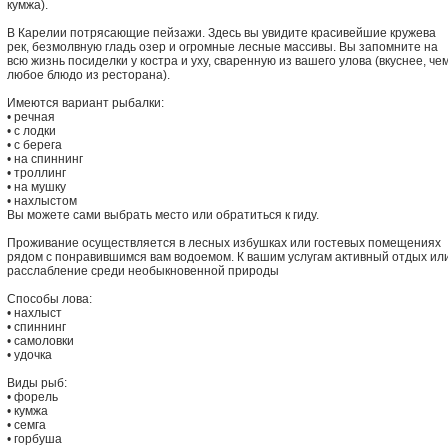
кумжа).
В Карелии потрясающие пейзажи. Здесь вы увидите красивейшие кружева
рек, безмолвную гладь озер и огромные лесные массивы. Вы запомните на
всю жизнь посиделки у костра и уху, сваренную из вашего улова (вкуснее, че
любое блюдо из ресторана).
Имеются вариант рыбалки:
• речная
• с лодки
• с берега
• на спиннинг
• троллинг
• на мушку
• нахлыстом
Вы можете сами выбрать место или обратиться к гиду.
Проживание осуществляется в лесных избушках или гостевых помещениях
рядом с понравившимся вам водоемом. К вашим услугам активный отдых ил
расслабление среди необыкновенной природы
Способы лова:
• нахлыст
• спиннинг
• самоловки
• удочка
Виды рыб:
• форель
• кумжа
• семга
• горбуша