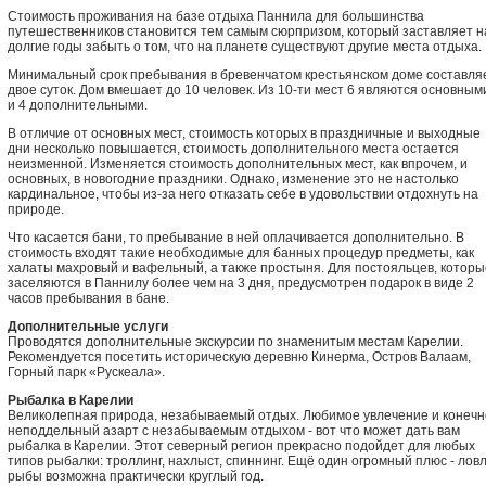
Стоимость проживания на базе отдыха Паннила для большинства
путешественников становится тем самым сюрпризом, который заставляет н
долгие годы забыть о том, что на планете существуют другие места отдыха.
Минимальный срок пребывания в бревенчатом крестьянском доме составля
двое суток. Дом вмешает до 10 человек. Из 10-ти мест 6 являются основным
и 4 дополнительными.
В отличие от основных мест, стоимость которых в праздничные и выходные
дни несколько повышается, стоимость дополнительного места остается
неизменной. Изменяется стоимость дополнительных мест, как впрочем, и
основных, в новогодние праздники. Однако, изменение это не настолько
кардинальное, чтобы из-за него отказать себе в удовольствии отдохнуть на
природе.
Что касается бани, то пребывание в ней оплачивается дополнительно. В
стоимость входят такие необходимые для банных процедур предметы, как
халаты махровый и вафельный, а также простыня. Для постояльцев, которы
заселяются в Паннилу более чем на 3 дня, предусмотрен подарок в виде 2
часов пребывания в бане.
Дополнительные услуги
Проводятся дополнительные экскурсии по знаменитым местам Карелии.
Рекомендуется посетить историческую деревню Кинерма, Остров Валаам,
Горный парк «Рускеала».
Рыбалка в Карелии
Великолепная природа, незабываемый отдых. Любимое увлечение и конечн
неподдельный азарт с незабываемым отдыхом - вот что может дать вам
рыбалка в Карелии. Этот северный регион прекрасно подойдет для любых
типов рыбалки: троллинг, нахлыст, спиннинг. Ещё один огромный плюс - лов
рыбы возможна практически круглый год.