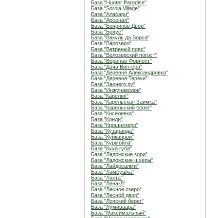
База "Hunter Paradise"
База "Sorola Village"
База "Аласари"
База "Арсенал"
База "Бояринов Двор"
База "Бряус"
База "Вакуль да Ворса"
База "Варозеро"
База "Ветреный пояс"
База "Волозерский погост"
База "Воронов-Форпост"
База "Дача Винтера"
База "Деревня Александровка"
База "Деревня Тереки"
База "Заонего.ру"
База "Инжунаволок"
База "Карелия"
База "Карельская Заимка"
База "Карельский берег"
База "Киселевка"
База "Конди"
База "Крошнозеро"
База "Кузаранда"
База "Куйкаярви"
База "Курмойла"
База "Куха губа"
База "Ладожские зори"
База "Ладожские шхеры"
База "Лайдосалми"
База "Ламбушка"
База "Лахта"
База "Лена-Л"
База "Лесное озеро"
База "Лесной двор"
База "Лопский берег"
База "Лумиваара"
База "Максимальный"