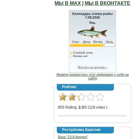
МЫ В МАХ
|
МЫ В ВКОНТАКТЕ
Календарь клева рыбы
7.08.2026
Язь
Утро
День
Вечер
Ночь
Слабый клев
Клева нет
Прогноз на неделю »
Можете разместить этот информер у себя на
сайте
Рейтинг
805 Rating:
2.3
/5 (118 votes )
Республика Карелия
База "13-й Кордон"