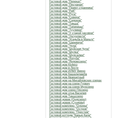
Гостевой дом "Перекат"
Гостевой дом "Песчаная"
Гостевой дом "Приют странника"
Гостевой дом "РиК"
Гостевой дом "Руга"
Гостевой дом "Севера"
Гостевой дом "Сидоров"
Гостевой дом "Тикша"
Гостевой дом "Типиницы"
Гостевой дом "Тууликки"
Гостевой дом "У старой часовни"
Гостевой дом "Уксунлахти"
Гостевой дом "Усадьба в Маньге"
Гостевой дом "Царевичи"
Гостевой дом "Чупа"
Гостевой дом "Шуйская Чупа"
Гостевой дом "Шулка"
Гостевой дом "Шуясалми"
Гостевой дом "Ялгуба"
Гостевой дом "Яндомозеро"
Гостевой дом Kivikko
Гостевой дом в Лехте
Гостевой дом ИЛМУ Виено
Гостевой дом Кашалиламба
Гостевой дом Кварцитный
Гостевой дом на Михайловских озерах
Гостевой дом на озере Гурвич
Гостевой дом на озере Мунозеро
Гостевой дом озеро Пяозеро
Гостевой дом отца Василия
Гостевой дом Тикшозеро
Гостевой домик (Ондозеро)
Гостевой домик (Суоярви)
Гостевой комплекс "Олонка"
Гостевой комплекс "Остров"
Гостевой комплекс "Престиж"
Гостевой коттедж "Карью Кала"