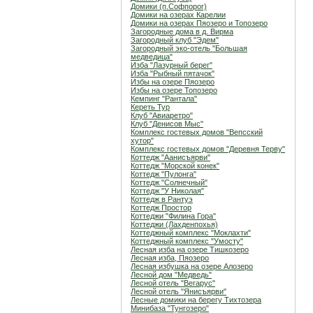
Домики (п.Софпорог)
Домики на озерах Карелии
Домики на озерах Пяозеро и Топозеро
Загородные дома в д. Вирма
Загородный клуб "Эдем"
Загородный эко-отель "Большая
медведица"
Изба "Лазурный берег"
Изба "Рыбный пятачок"
Избы на озере Пяозеро
Избы на озере Топозеро
Кемпинг "Рантала"
Кереть Тур
Клуб "Авиаретро"
Клуб "Денисов Мыс"
Комплекс гостевых домов "Вепсский
хутор"
Комплекс гостевых домов "Деревня Терву"
Коттедж "Аанисъярви"
Коттедж "Морской конек"
Коттедж "Пулонга"
Коттедж "Солнечный"
Коттедж "У Николая"
Коттедж в Рантуэ
Коттедж Простор
Коттеджи "Филина Гора"
Коттеджи (Лахденпохья)
Коттеджный комплекс "Мoклахти"
Коттеджный комплекс "Умосту"
Лесная изба на озере Тишкозеро
Лесная изба, Пяозеро
Лесная избушка на озере Алозеро
Лесной дом "Медведь"
Лесной отель "Вегарус"
Лесной отель "Янисъярви"
Лесные домики на берегу Тихтозера
Минибаза "Тунгозеро"