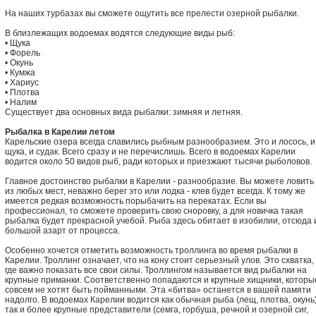
На наших турбазах вы сможете ощутить все прелести озерной рыбалки.
В близлежащих водоемах водятся следующие виды рыб:
• Щука
• Форель
• Окунь
• Кумжа
• Хариус
• Плотва
• Налим
Существует два основных вида рыбалки: зимняя и летняя.
Рыбалка в Карелии летом
Карельские озера всегда славились рыбным разнообразием. Это и лосось, и
щука, и судак. Всего сразу и не перечислишь. Всего в водоемах Карелии
водится около 50 видов рыб, ради которых и приезжают тысячи рыболовов.
Главное достоинство рыбалки в Карелии - разнообразие. Вы можете ловить
из любых мест, неважно берег это или лодка - клев будет всегда. К тому же
имеется редкая возможность порыбачить на перекатах. Если вы
профессионал, то сможете проверить свою сноровку, а для новичка такая
рыбалка будет прекрасной учебой. Рыба здесь обитает в изобилии, отсюда 
большой азарт от процесса.
Особенно хочется отметить возможность троллинга во время рыбалки в
Карелии. Троллинг означает, что на кону стоит серьезный улов. Это схватка,
где важно показать все свои силы. Троллингом называется вид рыбалки на
крупные приманки. Соответственно попадаются и крупные хищники, которы
совсем не хотят быть пойманными. Эта «битва» останется в вашей памяти
надолго. В водоемах Карелии водится как обычная рыба (лещ, плотва, окунь)
так и более крупные представители (семга, горбуша, речной и озерной сиг,