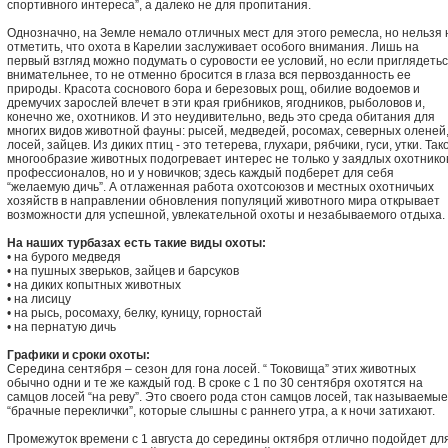
спортивного интереса”, а далеко не для пропитания.
Однозначно, на Земле немало отличных мест для этого ремесла, но нельзя 
отметить, что охота в Карелии заслуживает особого внимания. Лишь на
первый взгляд можно подумать о суровости ее условий, но если приглядеть
внимательнее, то не отменно бросится в глаза вся первозданность ее
природы. Красота соснового бора и березовых рощ, обилие водоемов и
дремучих зарослей влечет в эти края грибников, ягодников, рыболовов и,
конечно же, охотников. И это неудивительно, ведь это среда обитания для
многих видов животной фауны: рысей, медведей, росомах, северных оленей
лосей, зайцев. Из диких птиц - это тетерева, глухари, рябчики, гуси, утки. Так
многообразие животных подогревает интерес не только у заядлых охотников
профессионалов, но и у новичков; здесь каждый подберет для себя
“желаемую дичь”. А отлаженная работа охотсоюзов и местных охотничьих
хозяйств в направлении обновления популяций животного мира открывает
возможности для успешной, увлекательной охоты и незабываемого отдыха.
На наших турбазах есть такие виды охоты:
• на бурого медведя
• на пушных зверьков, зайцев и барсуков
• на диких копытных животных
• на лисицу
• на рысь, росомаху, белку, куницу, горностай
• на пернатую дичь
Графики и сроки охоты:
Середина сентября – сезон для гона лосей. “ Токовища” этих животных
обычно одни и те же каждый год. В сроке с 1 по 30 сентября охотятся на
самцов лосей “на реву”. Это своего рода стон самцов лосей, так называемые
“брачные переклички”, которые слышны с раннего утра, а к ночи затихают.
Промежуток времени с 1 августа до середины октября отлично подойдет дл