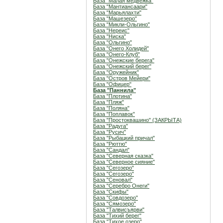
База "Малая медвежка"
База "Мантиансаари"
База "Марьялахти"
База "Машезеро"
База "Микли-Ольгино"
База "Нереис"
База "Ниска"
База "Ольгино"
База "Онего Холидей"
База "Онего-Клуб"
База "Онежские берега"
База "Онежский берег"
База "Оружейник"
База "Остров Мейери"
База "Офицер"
База "Паннила"
База "Плотина"
База "Пляж"
База "Поляна"
База "Поплавок"
База "Простоквашино" (ЗАКРЫТА)
База "Радуга"
База "Русич"
База "Рыбацкий причал"
База "Рюттю"
База "Сандал"
База "Северная сказка"
База "Северное сияние"
База "Сегозеро"
База "Сегозеро"
База "Сеновал"
База "Серебро Онеги"
База "Скифы"
База "Совдозеро"
База "Сямозеро"
База "Талвисъярви"
База "Тихий берег"
База "Тихое озеро"