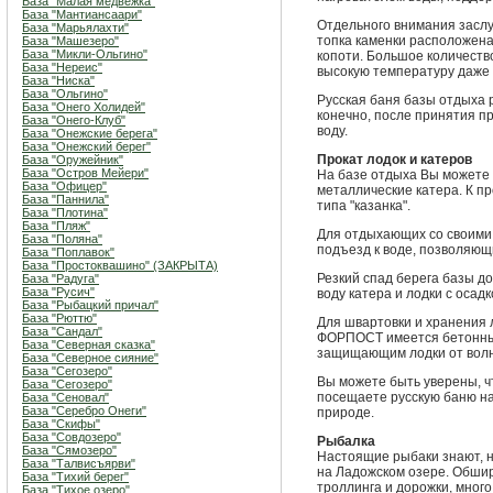
База "Малая медвежка"
База "Мантиансаари"
Отдельного внимания заслу
База "Марьялахти"
топка каменки расположена
База "Машезеро"
База "Микли-Ольгино"
копоти. Большое количеств
База "Нереис"
высокую температуру даже 
База "Ниска"
База "Ольгино"
Русская баня базы отдыха 
База "Онего Холидей"
конечно, после принятия п
База "Онего-Клуб"
воду.
База "Онежские берега"
База "Онежский берег"
Прокат лодок и катеров
База "Оружейник"
База "Остров Мейери"
На базе отдыха Вы можете 
База "Офицер"
металлические катера. К пр
База "Паннила"
типа "казанка".
База "Плотина"
База "Пляж"
Для отдыхающих со своими
База "Поляна"
подъезд к воде, позволяющи
База "Поплавок"
База "Простоквашино" (ЗАКРЫТА)
Резкий спад берега базы д
База "Радуга"
База "Русич"
воду катера и лодки с осад
База "Рыбацкий причал"
База "Рюттю"
Для швартовки и хранения 
База "Сандал"
ФОРПОСТ имеется бетонный
База "Северная сказка"
защищающим лодки от волн
База "Северное сияние"
База "Сегозеро"
Вы можете быть уверены, чт
База "Сегозеро"
посещаете русскую баню на
База "Сеновал"
База "Серебро Онеги"
природе.
База "Скифы"
База "Совдозеро"
Рыбалка
База "Сямозеро"
Настоящие рыбаки знают, н
База "Талвисъярви"
на Ладожском озере. Обши
База "Тихий берег"
троллинга и дорожки, много
База "Тихое озеро"