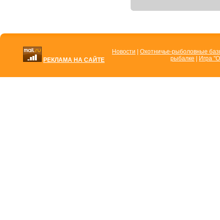
Новости
|
Охотничье-рыболовные ба
рыбалке
|
Игра "О
РЕКЛАМА НА САЙТЕ