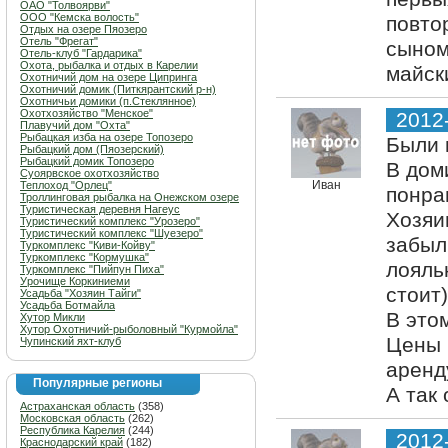
ОАО "Толвоярви"
ООО "Кемска волость"
повтор
Отдых на озере Пяозеро
Отель "Фрегат"
сыном
Отель-клуб "Гардарика"
Охота, рыбалка и отдых в Карелии
майск
Охотничий дом на озере Ципринга
Охотничий домик (Питкярантский р-н)
Охотничьи домики (п.Стеклянное)
Охотхозяйство "Менское"
2012
Плавучий дом "Охта"
Рыбацкая изба на озере Топозеро
Были 
Рыбацкий дом (Пяозерский)
Рыбацкий домик Топозеро
В дом
Суоярвское охотхозяйство
Иван
Теплоход "Орлец"
понра
Троллинговая рыбалка на Онежском озере
Туристическая деревня Нагеус
Хозяи
Туристический комплекс "Урозеро"
Туристический комплекс "Шуезеро"
забыл
Туркомплекс "Киви-Койву"
Туркомплекс "Кормушка"
лояль
Туркомплекс "Пийпун Пиха"
Урочище Коркиниеми
стоит)
Усадьба "Хозяин Тайги"
Усадьба Ботмайла
В это
Хутор Микли
Хутор Охотничий-рыболовный "Курмойла"
Цены 
Чупинский яхт-клуб
аренду
Популярные регионы
А так
Астраханская область
(358)
Московская область
(262)
Республика Карелия
(244)
2012
Краснодарский край
(182)