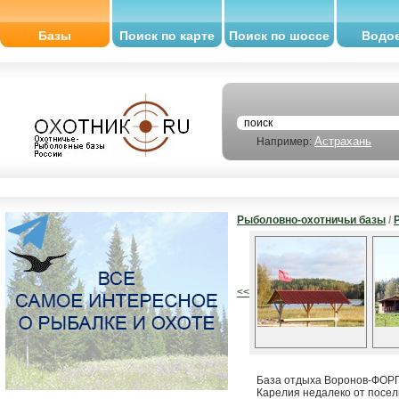
Базы
Поиск по карте
Поиск по шоссе
Водо
Астрахань
Например:
Рыболовно-охотничьи базы
/
<<
База отдыха Воронов-ФОРП
Карелия недалеко от посел