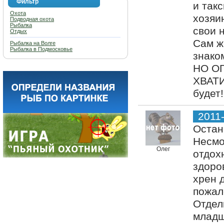
Фильтр
и так
Охота
хозяи
Подводная охота
Рыбалка
свои 
Отдых
Сам ж
Рыбалка на Волге
Рыбалка в Подмосковье
знако
НО О
ХВАТИ
будет!
2011
Остан
Несмо
Олег
отдох
здоро
хрен 
пожал
Отдел
младш