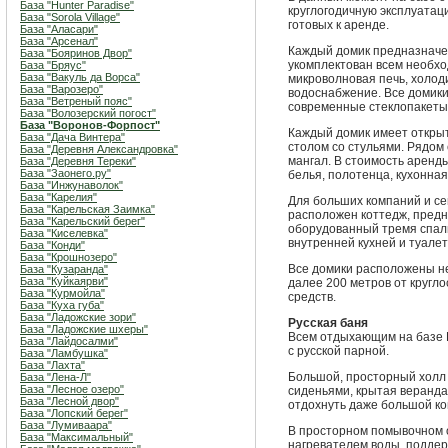
База "Hunter Paradise"
круглогодичную эксплуатац
База "Sorola Village"
готовых к аренде.
База "Аласари"
База "Арсенал"
Каждый домик предназначе
База "Бояринов Двор"
укомплектован всем необхо
База "Бряус"
База "Вакуль да Ворса"
микроволновая печь, холоди
База "Варозеро"
водоснабжение. Все домики
База "Ветреный пояс"
современные стеклопакеты
База "Волозерский погост"
База "Воронов-Форпост"
Каждый домик имеет откры
База "Дача Винтера"
столом со стульями. Рядом
База "Деревня Александровка"
мангал. В стоимость аренд
База "Деревня Тереки"
База "Заонего.ру"
белья, полотенца, кухонная
База "Инжунаволок"
База "Карелия"
Для больших компаний и се
База "Карельская Заимка"
расположен коттедж, пред
База "Карельский берег"
оборудованный тремя спал
База "Киселевка"
внутренней кухней и туалет
База "Конди"
База "Крошнозеро"
Все домики расположены не
База "Кузаранда"
База "Куйкаярви"
далее 200 метров от кругл
База "Курмойла"
средств.
База "Куха губа"
База "Ладожские зори"
Русская баня
База "Ладожские шхеры"
Всем отдыхающим на базе
База "Лайдосалми"
с русской парной.
База "Ламбушка"
База "Лахта"
Большой, просторный холл
База "Лена-Л"
База "Лесное озеро"
сиденьями, крытая веранд
База "Лесной двор"
отдохнуть даже большой к
База "Лопский берег"
База "Лумиваара"
В просторном помывочном 
База "Максимальный"
нагревателем воды, подде