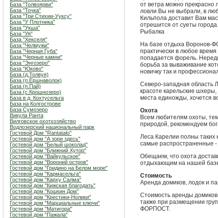
от ветра можно прекрасно л
База "Толвоярви"
База "Точка"
ловли Вы не выбрали, в лю
База "Три Стихии-Ууксу"
Кильпола доставит Вам ма
База "У Плотника"
отрешится от суеты города
База "Укша"
Рыбалка
База "Уя"
База "Хекселя"
На базе отдыха Воронов-Ф
База "Челмужи"
практически в любое время г
База "Черная Губа"
База "Черные камни"
попадается форель. Неред
База "Энгозеро"
борьба за вываживание кот
База "Юково"
новичку так и профессионал
База (д.Толвуя)
База (п.Ершнаволок)
Северо-западная область Л
База (п.Пай)
красоте карельские шхеры, 
База (с.Крошнозеро)
места единожды, хочется в
База в д. Кохтусельга
База на Колгострове
База Сумозеро
Охота
Викула Ранта
Всем любителям охоты, тем,
Вилговское охотхозяйство
природой, рекомендуем бог
Водлозерский национальный парк
Гостевой Дом "Rantatalo"
Леса Карелии полны таких к
Гостевой дом "А зори здесь"
самые распространенные - э
Гостевой дом "Белый шоколад"
Гостевой дом "Ближний Хутор"
Обещаем, что охота достав
Гостевой дом "Вайкульское"
Гостевой дом "Вороний остров"
отдыхающим на нашей базе
Гостевой дом "Гридино на Белом море"
Гостевой дом "Кармасельга"
Стоимость
Гостевой дом "Карху Салма"
Аренда домиков, лодок и па
Гостевой дом "Кижская благодать"
Гостевой дом "Кошкин Дом"
Стоимость аренды домиков 
Гостевой дом "Крестики-Нолики"
также при размещении груп
Гостевой дом "Марциальные ключи"
ФОРПОСТ.
Гостевой дом "Матигора"
Гостевой дом "Пажала"