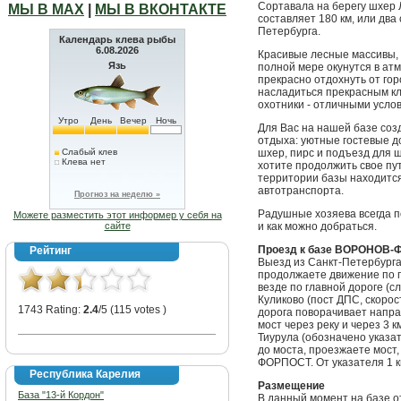
Сортавала на берегу шхер 
МЫ В МАХ
|
МЫ В ВКОНТАКТЕ
составляет 180 км, или два
Петербурга.
Календарь клева рыбы
6.08.2026
Красивые лесные массивы, 
Язь
полной мере окунутся в ат
прекрасно отдохнуть от гор
насладиться прекрасным к
охотники - отличными усло
Утро
День
Вечер
Ночь
Для Вас на нашей базе соз
отдыха: уютные гостевые до
Слабый клев
шхер, пирс и подъезд для ш
Клева нет
хотите продолжить свое пу
территории базы находится
автотранспорта.
Прогноз на неделю »
Радушные хозяева всегда п
Можете разместить этот информер у себя на
сайте
и как можно добраться.
Проезд к базе ВОРОНОВ
Рейтинг
Выезд из Санкт-Петербурга
продолжаете движение по г
везде по главной дороге (с
Куликово (пост ДПС, скорост
1743 Rating:
2.4
/5 (115 votes )
дорога поворачивает напра
мост через реку и через 3 к
Тиурула (обозначено указат
до моста, проезжаете мост,
ФОРПОСТ. От указателя 1 к
Республика Карелия
Размещение
База "13-й Кордон"
В данный момент на базе 