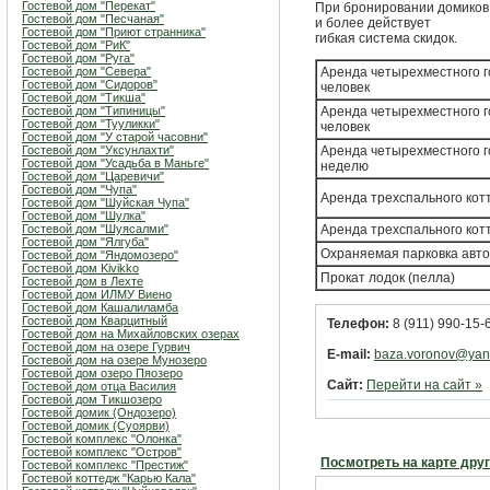
Гостевой дом "Перекат"
При бронировании домиков 
Гостевой дом "Песчаная"
и более действует
Гостевой дом "Приют странника"
гибкая система скидок.
Гостевой дом "РиК"
Гостевой дом "Руга"
Гостевой дом "Севера"
Аренда четырехместного го
Гостевой дом "Сидоров"
человек
Гостевой дом "Тикша"
Гостевой дом "Типиницы"
Аренда четырехместного г
Гостевой дом "Тууликки"
человек
Гостевой дом "У старой часовни"
Гостевой дом "Уксунлахти"
Аренда четырехместного го
Гостевой дом "Усадьба в Маньге"
неделю
Гостевой дом "Царевичи"
Гостевой дом "Чупа"
Аренда трехспального кот
Гостевой дом "Шуйская Чупа"
Гостевой дом "Шулка"
Гостевой дом "Шуясалми"
Аренда трехспального кот
Гостевой дом "Ялгуба"
Охраняемая парковка авт
Гостевой дом "Яндомозеро"
Гостевой дом Kivikko
Прокат лодок (пелла)
Гостевой дом в Лехте
Гостевой дом ИЛМУ Виено
Гостевой дом Кашалиламба
Гостевой дом Кварцитный
Телефон:
8 (911) 990-15-6
Гостевой дом на Михайловских озерах
Гостевой дом на озере Гурвич
E-mail:
baza.voronov@yan
Гостевой дом на озере Мунозеро
Гостевой дом озеро Пяозеро
Сайт:
Перейти на сайт »
Гостевой дом отца Василия
Гостевой дом Тикшозеро
Гостевой домик (Ондозеро)
Гостевой домик (Суоярви)
Гостевой комплекс "Олонка"
Гостевой комплекс "Остров"
Посмотреть на карте дру
Гостевой комплекс "Престиж"
Гостевой коттедж "Карью Кала"