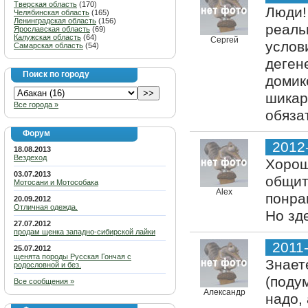
Тверская область
(170)
Люди!
Челябинская область
(165)
Ленинградская область
(156)
реаль
Ярославская область
(69)
Калужская область
(64)
Сергей
услов
Самарская область
(54)
деген
Поиск по городу
домик
шикар
Все города »
обяза
Форум
2012
18.08.2013
Вездеход
Хорош
03.07.2013
общит
Мотосани и Мотособака
Alex
понра
20.09.2012
Отличная одежда.
Но зд
27.07.2012
продам щенка западно-сибирской лайки
2011
25.07.2012
щенята породы Русская Гончая с
Знаете
родословной и без.
(поду
Все сообщения »
Александр
надо,