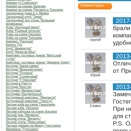
Домики (п.Софпорог)
Комментарии
Домики на озерах Карелии
Домики на озерах Пяозеро и Топозеро
Загородные дома в д. Вирма
Загородный клуб "Эдем"
2017
Загородный эко-отель "Большая
медведица"
брали
Изба "Лазурный берег"
Изба "Рыбный пятачок"
компа
Избы на озере Пяозеро
Избы на озере Топозеро
сергей
удобн
Кемпинг "Рантала"
Кереть Тур
Клуб "Авиаретро"
Клуб "Денисов Мыс"
2013
Комплекс гостевых домов "Вепсский
хутор"
Отлич
Комплекс гостевых домов "Деревня Терву"
Коттедж "Аанисъярви"
от Пр
Коттедж "Морской конек"
Коттедж "Пулонга"
Юрий
Коттедж "Солнечный"
Коттедж "У Николая"
Коттедж в Рантуэ
2013
Коттедж Простор
Коттеджи "Филина Гора"
Замеч
Коттеджи (Лахденпохья)
Коттеджный комплекс "Мoклахти"
Госте
Коттеджный комплекс "Умосту"
Лесная изба на озере Тишкозеро
Семен
При н
Лесная изба, Пяозеро
Лесная избушка на озере Алозеро
для с
Лесной дом "Медведь"
Лесной отель "Вегарус"
P.S. 
Лесной отель "Янисъярви"
Лесные домики на берегу Тихтозера
Минибаза "Тунгозеро"
первы