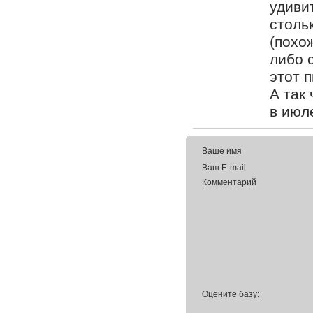
удиви
столь
(похо
либо 
этот 
А так
в июл
Ваше имя
Ваш E-mail
Комментарий
Оцените базу: