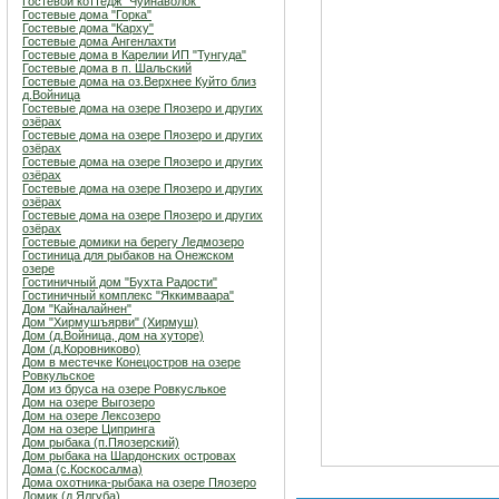
Гостевой коттедж "Чуйнаволок"
Гостевые дома "Горка"
Гостевые дома "Карху"
Гостевые дома Ангенлахти
Гостевые дома в Карелии ИП "Тунгуда"
Гостевые дома в п. Шальский
Гостевые дома на оз.Верхнее Куйто близ
д.Войница
Гостевые дома на озере Пяозеро и других
озёрах
Гостевые дома на озере Пяозеро и других
озёрах
Гостевые дома на озере Пяозеро и других
озёрах
Гостевые дома на озере Пяозеро и других
озёрах
Гостевые дома на озере Пяозеро и других
озёрах
Гостевые домики на берегу Ледмозеро
Гостиница для рыбаков на Онежском
озере
Гостиничный дом "Бухта Радости"
Гостиничный комплекс "Яккимваара"
Дом "Кайналайнен"
Дом "Хирмушъярви" (Хирмуш)
Дом (д.Войница, дом на хуторе)
Дом (д.Коровниково)
Дом в местечке Конецостров на озере
Ровкульское
Дом из бруса на озере Ровкуслькое
Дом на озере Выгозеро
Дом на озере Лексозеро
Дом на озере Ципринга
Дом рыбака (п.Пяозерский)
Дом рыбака на Шардонских островах
Дома (с.Коскосалма)
Дома охотника-рыбака на озере Пяозеро
Домик (д.Ялгуба)