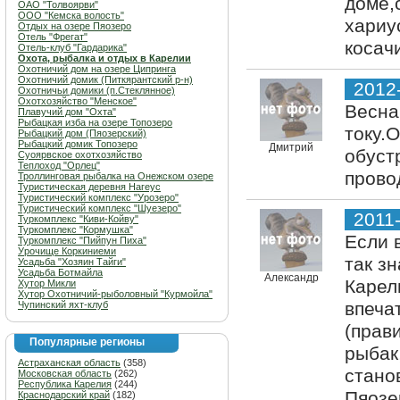
доме,
ОАО "Толвоярви"
ООО "Кемска волость"
хариу
Отдых на озере Пяозеро
Отель "Фрегат"
косач
Отель-клуб "Гардарика"
Охота, рыбалка и отдых в Карелии
Охотничий дом на озере Ципринга
Охотничий домик (Питкярантский р-н)
2012
Охотничьи домики (п.Стеклянное)
Охотхозяйство "Менское"
Весна
Плавучий дом "Охта"
Рыбацкая изба на озере Топозеро
току.
Рыбацкий дом (Пяозерский)
Рыбацкий домик Топозеро
Дмитрий
обуст
Суоярвское охотхозяйство
Теплоход "Орлец"
прово
Троллинговая рыбалка на Онежском озере
Туристическая деревня Нагеус
Туристический комплекс "Урозеро"
Туристический комплекс "Шуезеро"
2011
Туркомплекс "Киви-Койву"
Туркомплекс "Кормушка"
Если 
Туркомплекс "Пийпун Пиха"
Урочище Коркиниеми
так з
Усадьба "Хозяин Тайги"
Усадьба Ботмайла
Александр
Карел
Хутор Микли
Хутор Охотничий-рыболовный "Курмойла"
впеча
Чупинский яхт-клуб
(прав
Популярные регионы
рыбак
Астраханская область
(358)
стано
Московская область
(262)
Республика Карелия
(244)
Пяозе
Краснодарский край
(182)