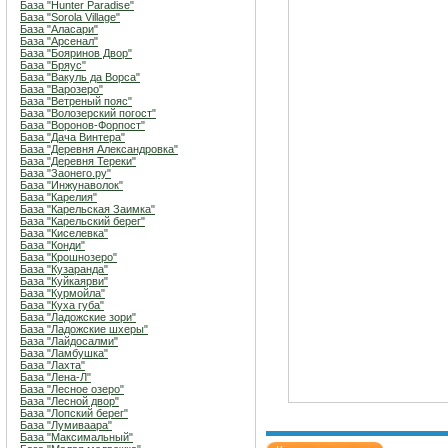
База "Hunter Paradise"
База "Sorola Village"
База "Аласари"
База "Арсенал"
База "Бояринов Двор"
База "Бряус"
База "Вакуль да Ворса"
База "Варозеро"
База "Ветреный пояс"
База "Волозерский погост"
База "Воронов-Форпост"
База "Дача Винтера"
База "Деревня Александровка"
База "Деревня Тереки"
База "Заонего.ру"
База "Инжунаволок"
База "Карелия"
База "Карельская Заимка"
База "Карельский берег"
База "Киселевка"
База "Конди"
База "Крошнозеро"
База "Кузаранда"
База "Куйкаярви"
База "Курмойла"
База "Куха губа"
База "Ладожские зори"
База "Ладожские шхеры"
База "Лайдосалми"
База "Ламбушка"
База "Лахта"
База "Лена-Л"
База "Лесное озеро"
База "Лесной двор"
База "Лопский берег"
База "Лумиваара"
База "Максимальный"