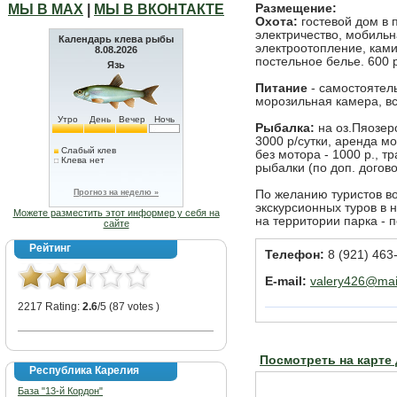
МЫ В МАХ
|
МЫ В ВКОНТАКТЕ
Размещение:
Охота:
гостевой дом в п
электричество, мобильн
Календарь клева рыбы
электроотопление, ками
8.08.2026
постельное белье. 600 р
Язь
Питание
- самостоятель
морозильная камера, вс
Утро
День
Вечер
Ночь
Рыбалка:
на оз.Пяозеро
3000 р/сутки, аренда мо
Слабый клев
без мотора - 1000 р., 
Клева нет
рыбалки (по доп. догов
Прогноз на неделю »
По желанию туристов в
экскурсионных туров в
Можете разместить этот информер у себя на
на территории парка - п
сайте
Рейтинг
Телефон:
8 (921) 463
E-mail:
valery426@mail
2217 Rating:
2.6
/5 (87 votes )
Посмотреть на карте
Республика Карелия
База "13-й Кордон"