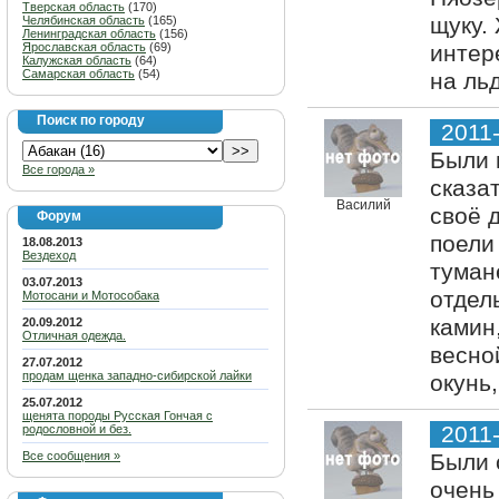
Тверская область
(170)
щуку.
Челябинская область
(165)
Ленинградская область
(156)
Ярославская область
(69)
интер
Калужская область
(64)
Самарская область
(54)
на ль
Поиск по городу
2011
Были 
Все города »
сказа
Василий
своё 
Форум
поели
18.08.2013
Вездеход
туман
03.07.2013
отдел
Мотосани и Мотособака
камин
20.09.2012
Отличная одежда.
весно
27.07.2012
продам щенка западно-сибирской лайки
окунь
25.07.2012
щенята породы Русская Гончая с
2011
родословной и без.
Все сообщения »
Были 
очень