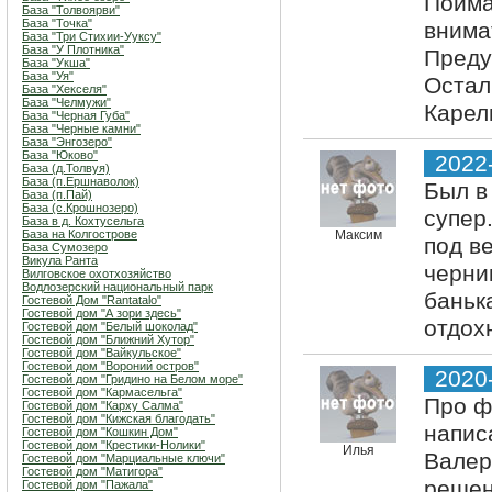
Пойма
База "Толвоярви"
База "Точка"
внима
База "Три Стихии-Ууксу"
База "У Плотника"
Преду
База "Укша"
База "Уя"
Остал
База "Хекселя"
База "Челмужи"
Карел
База "Черная Губа"
База "Черные камни"
База "Энгозеро"
База "Юково"
2022
База (д.Толвуя)
База (п.Ершнаволок)
Был в
База (п.Пай)
База (с.Крошнозеро)
супер
База в д. Кохтусельга
База на Колгострове
Максим
под ве
База Сумозеро
Викула Ранта
черни
Вилговское охотхозяйство
Водлозерский национальный парк
баньк
Гостевой Дом "Rantatalo"
Гостевой дом "А зори здесь"
отдох
Гостевой дом "Белый шоколад"
Гостевой дом "Ближний Хутор"
Гостевой дом "Вайкульское"
Гостевой дом "Вороний остров"
2020
Гостевой дом "Гридино на Белом море"
Гостевой дом "Кармасельга"
Про ф
Гостевой дом "Карху Салма"
Гостевой дом "Кижская благодать"
напис
Гостевой дом "Кошкин Дом"
Гостевой дом "Крестики-Нолики"
Илья
Валер
Гостевой дом "Марциальные ключи"
Гостевой дом "Матигора"
решен
Гостевой дом "Пажала"