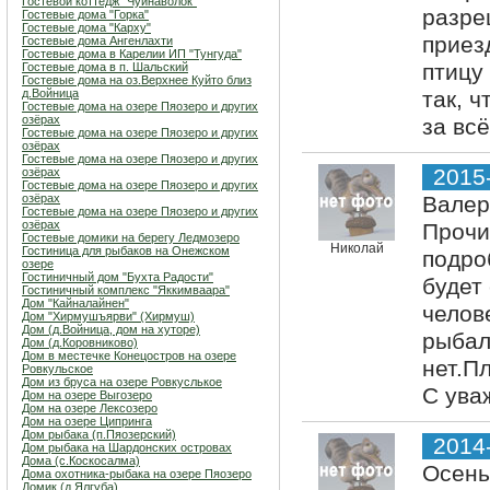
Гостевой коттедж "Чуйнаволок"
разре
Гостевые дома "Горка"
Гостевые дома "Карху"
приез
Гостевые дома Ангенлахти
Гостевые дома в Карелии ИП "Тунгуда"
птицу
Гостевые дома в п. Шальский
Гостевые дома на оз.Верхнее Куйто близ
д.Войница
так, 
Гостевые дома на озере Пяозеро и других
озёрах
за всё
Гостевые дома на озере Пяозеро и других
озёрах
Гостевые дома на озере Пяозеро и других
2015
озёрах
Гостевые дома на озере Пяозеро и других
озёрах
Валер
Гостевые дома на озере Пяозеро и других
озёрах
Прочи
Гостевые домики на берегу Ледмозеро
Николай
Гостиница для рыбаков на Онежском
подро
озере
Гостиничный дом "Бухта Радости"
будет
Гостиничный комплекс "Яккимваара"
Дом "Кайналайнен"
челов
Дом "Хирмушъярви" (Хирмуш)
Дом (д.Войница, дом на хуторе)
рыбал
Дом (д.Коровниково)
Дом в местечке Конецостров на озере
нет.П
Ровкульское
Дом из бруса на озере Ровкуслькое
С ува
Дом на озере Выгозеро
Дом на озере Лексозеро
Дом на озере Ципринга
Дом рыбака (п.Пяозерский)
2014
Дом рыбака на Шардонских островах
Дома (с.Коскосалма)
Осень
Дома охотника-рыбака на озере Пяозеро
Домик (д.Ялгуба)