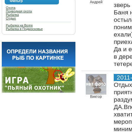
Фильтр
Андрей
зверь
Охота
Баня 
Подводная охота
Рыбалка
остыл
Отдых
Рыбалка на Волге
поним
Рыбалка в Подмосковье
ехали
приех
Да и 
в дер
тетере
2011
Отдых
прият
Виктор
разду
ДА.Вп
хвати
мероп
миним