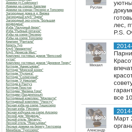
уютны
Домики (п.Софпорог)
Домики на озерах Карелии
Руслан
докум
Домики на озерах Пяозеро и Топозеро
Загородные дома в д. Вирма
готов
Загородный клуб "Эдем"
Загородный эко-отель "Большая
лес, 
медведица"
Изба "Лазурный берег"
P.S. 
Изба "Рыбный пятачок"
Избы на озере Пяозеро
Избы на озере Топозеро
Кемпинг "Рантала"
2014
Кереть Тур
Клуб "Авиаретро"
Парни
Клуб "Денисов Мыс"
Комплекс гостевых домов "Вепсский
Красо
хутор"
Комплекс гостевых домов "Деревня Терву"
Михаил
Коттедж "Аанисъярви"
впеча
Коттедж "Морской конек"
Коттедж "Пулонга"
красо
Коттедж "Солнечный"
Коттедж "У Николая"
совет
Коттедж в Рантуэ
Коттедж Простор
гаран
Коттеджи "Филина Гора"
Коттеджи (Лахденпохья)
все 10
Коттеджный комплекс "Мoклахти"
Коттеджный комплекс "Умосту"
Лесная изба на озере Тишкозеро
Лесная изба, Пяозеро
2014
Лесная избушка на озере Алозеро
Лесной дом "Медведь"
Март 
Лесной отель "Вегарус"
Лесной отель "Янисъярви"
орган
Лесные домики на берегу Тихтозера
Минибаза "Тунгозеро"
Александр