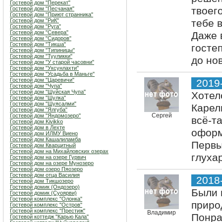
Гостевой дом "Перекат"
твоег
Гостевой дом "Песчаная"
Гостевой дом "Приют странника"
Гостевой дом "РиК"
тебе 
Гостевой дом "Руга"
Гостевой дом "Севера"
Даже 
Гостевой дом "Сидоров"
Гостевой дом "Тикша"
госте
Гостевой дом "Типиницы"
Гостевой дом "Тууликки"
до но
Гостевой дом "У старой часовни"
Гостевой дом "Уксунлахти"
Гостевой дом "Усадьба в Маньге"
Гостевой дом "Царевичи"
2019
Гостевой дом "Чупа"
Гостевой дом "Шуйская Чупа"
Хотел
Гостевой дом "Шулка"
Гостевой дом "Шуясалми"
Карел
Гостевой дом "Ялгуба"
Сергей
Гостевой дом "Яндомозеро"
всё-т
Гостевой дом Kivikko
Гостевой дом в Лехте
оформ
Гостевой дом ИЛМУ Виено
Гостевой дом Кашалиламба
Первы
Гостевой дом Кварцитный
Гостевой дом на Михайловских озерах
глуха
Гостевой дом на озере Гурвич
Гостевой дом на озере Мунозеро
Гостевой дом озеро Пяозеро
Гостевой дом отца Василия
2018
Гостевой дом Тикшозеро
Гостевой домик (Ондозеро)
Были 
Гостевой домик (Суоярви)
Гостевой комплекс "Олонка"
приро
Гостевой комплекс "Остров"
Гостевой комплекс "Престиж"
Владимир
Понра
Гостевой коттедж "Карью Кала"