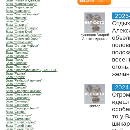
База "Малая медвежка"
Комментарии
База "Мантиансаари"
База "Марьялахти"
База "Машезеро"
База "Микли-Ольгино"
2025
База "Нереис"
База "Ниска"
Отдых
База "Ольгино"
База "Онего Холидей"
Алекс
База "Онего-Клуб"
Кузнецов Андрей
База "Онежские берега"
объел
База "Онежский берег"
Александрович
База "Оружейник"
полов
База "Остров Мейери"
База "Офицер"
подск
База "Паннила"
База "Плотина"
весен
База "Пляж"
База "Поляна"
огонь
База "Поплавок"
База "Простоквашино" (ЗАКРЫТА)
желан
База "Радуга"
База "Русич"
База "Рыбацкий причал"
База "Рюттю"
2024
База "Сандал"
База "Северная сказка"
Огром
База "Северное сияние"
База "Сегозеро"
идеал
База "Сегозеро"
База "Сеновал"
Виктор
особе
База "Серебро Онеги"
База "Скифы"
то у 
База "Совдозеро"
База "Сямозеро"
шикар
База "Талвисъярви"
База "Тихий берег"
База "Тихое озеро"