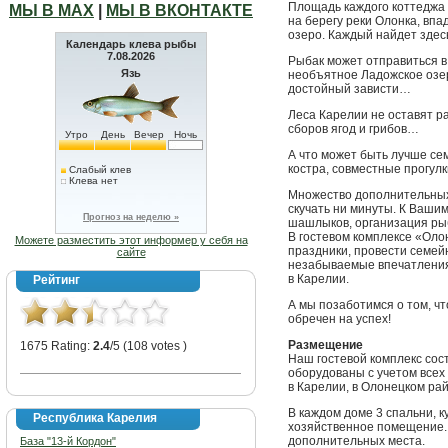
Площадь каждого коттеджа 
МЫ В МАХ
|
МЫ В ВКОНТАКТЕ
на берегу реки Олонка, вп
озеро. Каждый найдет здес
Календарь клева рыбы
7.08.2026
Рыбак может отправиться в
Язь
необъятное Ладожское озер
достойный зависти…
Леса Карелии не оставят р
сборов ягод и грибов…
Утро
День
Вечер
Ночь
А что может быть лучше се
костра, совместные прогул
Слабый клев
Клева нет
Множество дополнительных 
скучать ни минуты. К Ваши
Прогноз на неделю »
шашлыков, организация рыб
В гостевом комплексе «Оло
Можете разместить этот информер у себя на
праздники, провести семей
сайте
незабываемые впечатления.
в Карелии.
Рейтинг
А мы позаботимся о том, ч
обречен на успех!
Размещение
1675 Rating:
2.4
/5 (108 votes )
Наш гостевой комплекс сос
оборудованы с учетом всех
в Карелии, в Олонецком рай
В каждом доме 3 спальни, к
Республика Карелия
хозяйственное помещение. 
дополнительных места.
База "13-й Кордон"