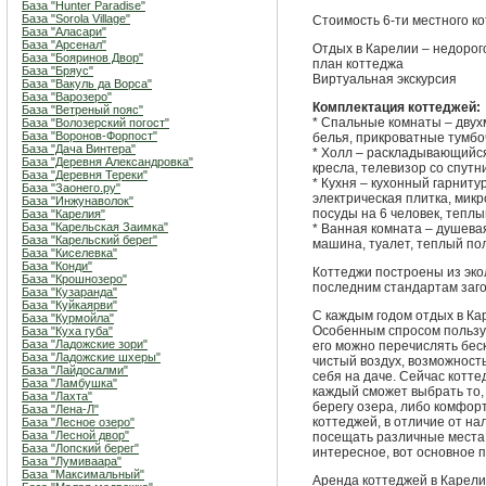
База "Hunter Paradise"
База "Sorola Village"
Стоимость 6-ти местного кот
База "Аласари"
База "Арсенал"
Отдых в Карелии – недорог
База "Бояринов Двор"
план коттеджа
База "Бряус"
Виртуальная экскурсия
База "Вакуль да Ворса"
База "Варозеро"
Комплектация коттеджей:
База "Ветреный пояс"
* Спальные комнаты – двух
База "Волозерский погост"
База "Воронов-Форпост"
белья, прикроватные тумбо
База "Дача Винтера"
* Холл – раскладывающийся
База "Деревня Александровка"
кресла, телевизор со спутн
База "Деревня Тереки"
* Кухня – кухонный гарниту
База "Заонего.ру"
электрическая плитка, мик
База "Инжунаволок"
посуды на 6 человек, теплы
База "Карелия"
База "Карельская Заимка"
* Ванная комната – душевая
База "Карельский берег"
машина, туалет, теплый пол
База "Киселевка"
База "Конди"
Коттеджи построены из эко
База "Крошнозеро"
последним стандартам заго
База "Кузаранда"
База "Куйкаярви"
С каждым годом отдых в Ка
База "Курмойла"
Особенным спросом пользу
База "Куха губа"
База "Ладожские зори"
его можно перечислять беск
База "Ладожские шхеры"
чистый воздух, возможност
База "Лайдосалми"
себя на даче. Сейчас котте
База "Ламбушка"
каждый сможет выбрать то,
База "Лахта"
берегу озера, либо комфор
База "Лена-Л"
коттеджей, в отличие от на
База "Лесное озеро"
База "Лесной двор"
посещать различные места 
База "Лопский берег"
интересное, вот основное 
База "Лумиваара"
База "Максимальный"
Аренда коттеджей в Карели