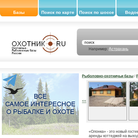
Базы
Поиск по карте
Поиск по шоссе
Водо
Астрахань
Например:
Рыболовно-охотничьи базы
/
<<
«Олонка» - это новый гост
аренды коттеджей на выход