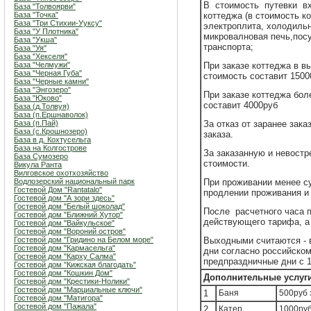
В стоимость путевки вх
База "Толвоярви"
База "Точка"
коттеджа (в стоимость к
База "Три Стихии-Ууксу"
электроплита, холодиль
База "У Плотника"
микровалновая печь,посу
База "Укша"
транспорта;
База "Уя"
База "Хекселя"
База "Челмужи"
При заказе коттеджа в в
База "Черная Губа"
стоимость составит 1500
База "Черные камни"
База "Энгозеро"
При заказе коттеджа бол
База "Юково"
составит 4000руб
База (д.Толвуя)
База (п.Ершнаволок)
База (п.Пай)
За отказ от заранее зак
База (с.Крошнозеро)
заказа.
База в д. Кохтусельга
База на Колгострове
За заказанную и невост
База Сумозеро
стоимости.
Викула Ранта
Вилговское охотхозяйство
Водлозерский национальный парк
При проживании менее су
Гостевой Дом "Rantatalo"
продлении проживания и
Гостевой дом "А зори здесь"
Гостевой дом "Белый шоколад"
После расчетного часа п
Гостевой дом "Ближний Хутор"
действующего тарифа, а 
Гостевой дом "Вайкульское"
Гостевой дом "Вороний остров"
Гостевой дом "Гридино на Белом море"
Выходными считаются - 
Гостевой дом "Кармасельга"
дни согласно российском
Гостевой дом "Карху Салма"
предпраздничные дни с 1
Гостевой дом "Кижская благодать"
Гостевой дом "Кошкин Дом"
Дополнительные услуги
Гостевой дом "Крестики-Нолики"
Гостевой дом "Марциальные ключи"
1
Баня
500руб 
Гостевой дом "Матигора"
Гостевой дом "Пажала"
2
Катер
1000руб