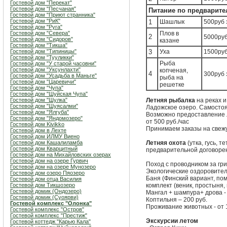
Гостевой дом "Перекат"
Гостевой дом "Песчаная"
Питание по предварите
Гостевой дом "Приют странника"
Гостевой дом "РиК"
1
Шашлык
500руб 
Гостевой дом "Руга"
Гостевой дом "Севера"
Плов в
2
5000руб
Гостевой дом "Сидоров"
казане
Гостевой дом "Тикша"
Гостевой дом "Типиницы"
3
Уха
1500руб
Гостевой дом "Тууликки"
Рыба
Гостевой дом "У старой часовни"
Гостевой дом "Уксунлахти"
копченая,
4
300руб 
Гостевой дом "Усадьба в Маньге"
рыба на
Гостевой дом "Царевичи"
решетке
Гостевой дом "Чупа"
Гостевой дом "Шуйская Чупа"
Гостевой дом "Шулка"
Летняя рыбалка
на реках и
Гостевой дом "Шуясалми"
Ладожское озеро. Самостоят
Гостевой дом "Ялгуба"
Возможно предоставление лод
Гостевой дом "Яндомозеро"
от 500 руб./час
Гостевой дом Kivikko
Принимаем заказы на свежую 
Гостевой дом в Лехте
Гостевой дом ИЛМУ Виено
Гостевой дом Кашалиламба
Летняя охота
(утка, гусь, т
Гостевой дом Кварцитный
предварительной договоре
Гостевой дом на Михайловских озерах
Гостевой дом на озере Гурвич
Поход с проводником за гри
Гостевой дом на озере Мунозеро
Экологические оздоровитель
Гостевой дом озеро Пяозеро
Баня (Финский вариант, пом
Гостевой дом отца Василия
Гостевой дом Тикшозеро
комплект (веник, простыня,
Гостевой домик (Ондозеро)
Мангал + шампура+ дрова - 3
Гостевой домик (Суоярви)
Коптильня – 200 руб.
Гостевой комплекс "Олонка"
Проживание животных - от 1
Гостевой комплекс "Остров"
Гостевой комплекс "Престиж"
Экскурсии летом
Гостевой коттедж "Карью Кала"