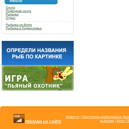
Фильтр
Охота
Подводная охота
Рыбалка
Отдых
Рыбалка на Волге
Рыбалка в Подмосковье
Новости
|
Охотничье-рыболовные ба
рыбалке
|
Игра "О
РЕКЛАМА НА САЙТЕ