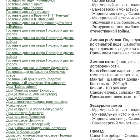
Гостевой коттедж "Чуйнаволок"
· Остров Кижи
Гостевые дома "Горка"
· Мраморный каньон + вод
Гостевые дома "Карху"
· Важеозерский монастырь
Гостевые дома Ангенлахти
· Жернова мельницы Самп
Гостевые дома в Карелии ИП "Тунгуда"
· Минеральный источник «
Гостевые дома в п. Шальский
· Экскурсия на рыболовецк
Гостевые дома на оз.Верхнее Куйто близ
д.Войница
· Экскурсия по местам бое
Гостевые дома на озере Пяозеро и других
отечественной войны.
озёрах
Гостевые дома на озере Пяозеро и других
Зимняя рыбалка.
Подледный
озёрах
по открытой воде. Самосто
Гостевые дома на озере Пяозеро и других
проводником, с лодки или с б
озёрах
Гостевые дома на озере Пяозеро и других
Принимаем заказы на свежую 
озёрах
Гостевые дома на озере Пяозеро и других
Зимняя охота
(заяц, лиса, 
озёрах
договоренности.
Гостевые домики на берегу Ледмозеро
Баня (Финский вариант, пом
Гостиница для рыбаков на Онежском
комплект (веник, простыня,
озере
Гостиничный дом "Бухта Радости"
Мангал + шампура+ дрова - 3
Гостиничный комплекс "Яккимваара"
Коптильня – 200 руб.
Дом "Кайналайнен"
Коньки - 100 руб./час
Дом "Хирмушъярви" (Хирмуш)
Санки-ледянки, салазки - 30
Дом (д.Войница, дом на хуторе)
Проживание животных - от 1
Дом (д.Коровниково)
Дом в местечке Конецостров на озере
Ровкульское
Экскурсии зимой
Дом из бруса на озере Ровкуслькое
· Мраморный каньон + вод
Дом на озере Выгозеро
· Минеральный источник «
Дом на озере Лексозеро
· Жернова мельницы Самп
Дом на озере Ципринга
· Важеозерский монастырь
Дом рыбака (п.Пяозерский)
Дом рыбака на Шардонских островах
Проезд
Дома (с.Коскосалма)
Дома охотника-рыбака на озере Пяозеро
Санкт-Петербург – Олонец,
Домик (д.Ялгуба)