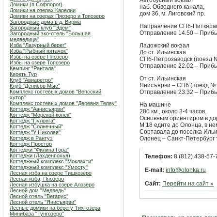
Автобусный вокзал
Домики (п.Софпорог)
наб. Обводного канала,
Домики на озерах Карелии
дом 36, м. Лиговский пр.
Домики на озерах Пяозеро и Топозеро
Загородные дома в д. Вирма
Направление СПб-Питкяра
Загородный клуб "Эдем"
Отправление 14.50 – Прибы
Загородный эко-отель "Большая
медведица"
Изба "Лазурный берег"
Ладожский вокзал
Изба "Рыбный пятачок"
До ст. Ильинская
Избы на озере Пяозеро
СПб-Петрозаводск (поезд 
Избы на озере Топозеро
Отправление 22.02 – Прибы
Кемпинг "Рантала"
Кереть Тур
От ст. Ильинская
Клуб "Авиаретро"
Янисъярви – СПб (поезд №
Клуб "Денисов Мыс"
Комплекс гостевых домов "Вепсский
Отправление 23.32 – Прибы
хутор"
Комплекс гостевых домов "Деревня Терву"
На машине
Коттедж "Аанисъярви"
280 км., около 3-4 часов.
Коттедж "Морской конек"
Основным ориентиром в доро
Коттедж "Пулонга"
М 18 едите до Олонца, в не
Коттедж "Солнечный"
Сортавала до поселка Ильи
Коттедж "У Николая"
Коттедж в Рантуэ
Олонец – Санкт-Петербург 
Коттедж Простор
Коттеджи "Филина Гора"
Коттеджи (Лахденпохья)
Телефон:
8 (812) 438-57-7
Коттеджный комплекс "Мoклахти"
Коттеджный комплекс "Умосту"
E-mail:
info@olonka.ru
Лесная изба на озере Тишкозеро
Лесная изба, Пяозеро
Сайт:
Перейти на сайт »
Лесная избушка на озере Алозеро
Лесной дом "Медведь"
Лесной отель "Вегарус"
Лесной отель "Янисъярви"
Лесные домики на берегу Тихтозера
Минибаза "Тунгозеро"