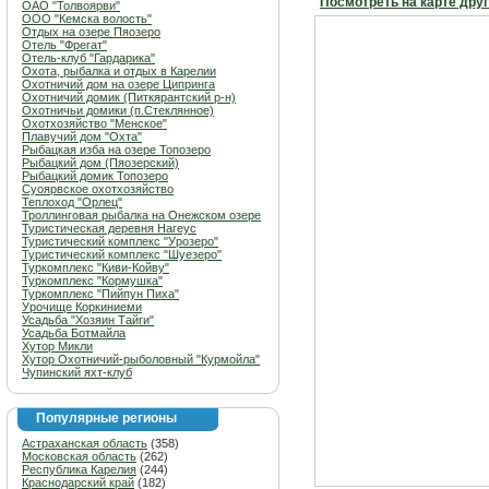
Посмотреть на карте дру
ОАО "Толвоярви"
ООО "Кемска волость"
Отдых на озере Пяозеро
Отель "Фрегат"
Отель-клуб "Гардарика"
Охота, рыбалка и отдых в Карелии
Охотничий дом на озере Ципринга
Охотничий домик (Питкярантский р-н)
Охотничьи домики (п.Стеклянное)
Охотхозяйство "Менское"
Плавучий дом "Охта"
Рыбацкая изба на озере Топозеро
Рыбацкий дом (Пяозерский)
Рыбацкий домик Топозеро
Суоярвское охотхозяйство
Теплоход "Орлец"
Троллинговая рыбалка на Онежском озере
Туристическая деревня Нагеус
Туристический комплекс "Урозеро"
Туристический комплекс "Шуезеро"
Туркомплекс "Киви-Койву"
Туркомплекс "Кормушка"
Туркомплекс "Пийпун Пиха"
Урочище Коркиниеми
Усадьба "Хозяин Тайги"
Усадьба Ботмайла
Хутор Микли
Хутор Охотничий-рыболовный "Курмойла"
Чупинский яхт-клуб
Популярные регионы
Астраханская область
(358)
Московская область
(262)
Республика Карелия
(244)
Краснодарский край
(182)