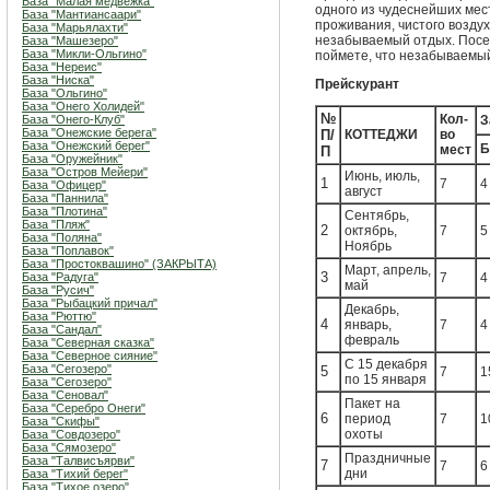
База "Малая медвежка"
одного из чудеснейших ме
База "Мантиансаари"
проживания, чистого возду
База "Марьялахти"
незабываемый отдых. Посе
База "Машезеро"
База "Микли-Ольгино"
поймете, что незабываемый
База "Нереис"
База "Ниска"
Прейскурант
База "Ольгино"
База "Онего Холидей"
№
Кол-
База "Онего-Клуб"
З
База "Онежские берега"
П/
КОТТЕДЖИ
во
База "Онежский берег"
Б
мест
П
База "Оружейник"
База "Остров Мейери"
Июнь, июль,
1
7
4
База "Офицер"
август
База "Паннила"
База "Плотина"
Сентябрь,
База "Пляж"
2
октябрь,
7
5
База "Поляна"
Ноябрь
База "Поплавок"
База "Простоквашино" (ЗАКРЫТА)
Март, апрель,
3
База "Радуга"
7
4
май
База "Русич"
База "Рыбацкий причал"
Декабрь,
База "Рюттю"
4
январь,
7
4
База "Сандал"
февраль
База "Северная сказка"
База "Северное сияние"
С 15 декабря
База "Сегозеро"
5
7
1
по 15 января
База "Сегозеро"
База "Сеновал"
Пакет на
База "Серебро Онеги"
6
период
7
1
База "Скифы"
охоты
База "Совдозеро"
База "Сямозеро"
Праздничные
База "Талвисъярви"
7
7
6
дни
База "Тихий берег"
База "Тихое озеро"