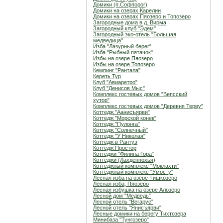
Домики (п.Софпорог)
Домики на озерах Карелии
Домики на озерах Пяозеро и Топозеро
Загородные дома в д. Вирма
Загородный клуб "Эдем"
Загородный эко-отель "Большая
медведица"
Изба "Лазурный берег"
Изба "Рыбный пятачок"
Избы на озере Пяозеро
Избы на озере Топозеро
Кемпинг "Рантала"
Кереть Тур
Клуб "Авиаретро"
Клуб "Денисов Мыс"
Комплекс гостевых домов "Вепсский
хутор"
Комплекс гостевых домов "Деревня Терву"
Коттедж "Аанисъярви"
Коттедж "Морской конек"
Коттедж "Пулонга"
Коттедж "Солнечный"
Коттедж "У Николая"
Коттедж в Рантуэ
Коттедж Простор
Коттеджи "Филина Гора"
Коттеджи (Лахденпохья)
Коттеджный комплекс "Мoклахти"
Коттеджный комплекс "Умосту"
Лесная изба на озере Тишкозеро
Лесная изба, Пяозеро
Лесная избушка на озере Алозеро
Лесной дом "Медведь"
Лесной отель "Вегарус"
Лесной отель "Янисъярви"
Лесные домики на берегу Тихтозера
Минибаза "Тунгозеро"