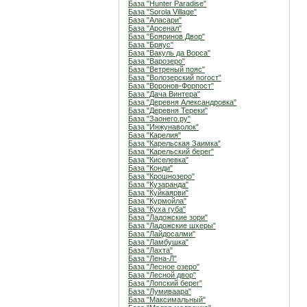
База "Hunter Paradise"
База "Sorola Village"
База "Аласари"
База "Арсенал"
База "Бояринов Двор"
База "Бряус"
База "Вакуль да Ворса"
База "Варозеро"
База "Ветреный пояс"
База "Волозерский погост"
База "Воронов-Форпост"
База "Дача Винтера"
База "Деревня Александровка"
База "Деревня Тереки"
База "Заонего.ру"
База "Инжунаволок"
База "Карелия"
База "Карельская Заимка"
База "Карельский берег"
База "Киселевка"
База "Конди"
База "Крошнозеро"
База "Кузаранда"
База "Куйкаярви"
База "Курмойла"
База "Куха губа"
База "Ладожские зори"
База "Ладожские шхеры"
База "Лайдосалми"
База "Ламбушка"
База "Лахта"
База "Лена-Л"
База "Лесное озеро"
База "Лесной двор"
База "Лопский берег"
База "Лумиваара"
База "Максимальный"