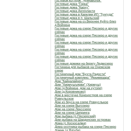
Гостевой коттедж "Чуйнаволок"
Гостевые дома "Горка"
Гостевые дома "Карху"
Гостевые дома Ангенлахти
Гостевые дома в Карелии ИП "Тунгуда"
Гостевые дома в п. Шальский
Гостевые дома на оз.Верхнее Куйто близ
д.Войница
Гостевые дома на озере Пяозеро и других
озёрах
Гостевые дома на озере Пяозеро и других
озёрах
Гостевые дома на озере Пяозеро и других
озёрах
Гостевые дома на озере Пяозеро и других
озёрах
Гостевые дома на озере Пяозеро и других
озёрах
Гостевые домики на берегу Ледмозеро
Гостиница для рыбаков на Онежском
озере
Гостиничный дом "Бухта Радости"
Гостиничный комплекс "Яккимваара"
Дом "Кайналайнен"
Дом "Хирмушъярви" (Хирмуш)
Дом (д.Войница, дом на хуторе)
Дом (д.Коровниково)
Дом в местечке Конецостров на озере
Ровкульское
Дом из бруса на озере Ровкуслькое
Дом на озере Выгозеро
Дом на озере Лексозеро
Дом на озере Ципринга
Дом рыбака (п.Пяозерский)
Дом рыбака на Шардонских островах
Дома (с.Коскосалма)
Дома охотника-рыбака на озере Пяозеро
Домик (д.Ялгуба)