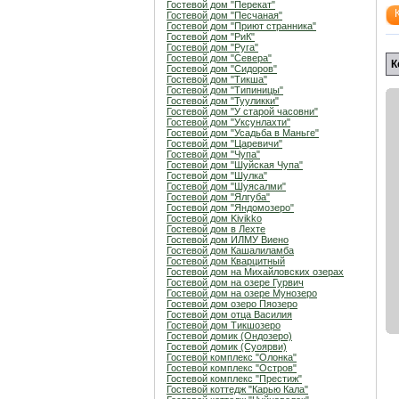
Гостевой дом "Перекат"
Гостевой дом "Песчаная"
Гостевой дом "Приют странника"
Гостевой дом "РиК"
Гостевой дом "Руга"
Гостевой дом "Севера"
К
Гостевой дом "Сидоров"
Гостевой дом "Тикша"
Гостевой дом "Типиницы"
Гостевой дом "Тууликки"
Гостевой дом "У старой часовни"
Гостевой дом "Уксунлахти"
Гостевой дом "Усадьба в Маньге"
Гостевой дом "Царевичи"
Гостевой дом "Чупа"
Гостевой дом "Шуйская Чупа"
Гостевой дом "Шулка"
Гостевой дом "Шуясалми"
Гостевой дом "Ялгуба"
Гостевой дом "Яндомозеро"
Гостевой дом Kivikko
Гостевой дом в Лехте
Гостевой дом ИЛМУ Виено
Гостевой дом Кашалиламба
Гостевой дом Кварцитный
Гостевой дом на Михайловских озерах
Гостевой дом на озере Гурвич
Гостевой дом на озере Мунозеро
Гостевой дом озеро Пяозеро
Гостевой дом отца Василия
Гостевой дом Тикшозеро
Гостевой домик (Ондозеро)
Гостевой домик (Суоярви)
Гостевой комплекс "Олонка"
Гостевой комплекс "Остров"
Гостевой комплекс "Престиж"
Гостевой коттедж "Карью Кала"