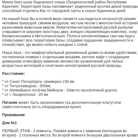
Микли близ шхер Ладожского озера (Лахденпохский район Республики
Карелия). Территория базы напоминает уединенный кусочек дикой природы
способный отделить Вас от городской суеты и серых будничных дней.
На нашей базе Вы в полной мере сможете насладиться нетронутой руками
человека природой, свежим воздухом, чистым лесом с многолетней историей
разноликим животным миром. Любителям неторопливой русской рыбалки
открываются широкие просторы двух, изящно обрамляющих комплекс, озер
Киоккосенлампи и Метсолансельня. Полоса непоколебимых скал как будто
обхватывает всю территорию базы, создавая ощущение защищенности и
спокойствия, где можно побыть наедине с собой.
Наша база - это комфортабельный деревянный домик со всеми удобствами,
гостиничные номера с отдельными входами, уютное кафе с создающим
домашнюю атмосферу камином, множество развлечений для любых
возрастных категорий и сочетание неповторимой русской природы.
Расстояние:
* от Санкт-Петербурга -примерно 230 км;
* от Петрозаводска - 300км;
* от ближайшего посёлка Мийнала - 10км по просёлочной дороге;
* от г. Лахденпохья - 20 км.
Питание
может быть организовано (за дополнительную плату) или
самостоятельно (есть оборудованная кухня)
Проживание
Дом №1
ПЕРВЫЙ ЭТАЖ - 2 комнаты. Первая комната с камином (проходная во
вторую) - 2 спальных места. Во второй комнате большая двуспальная кроват