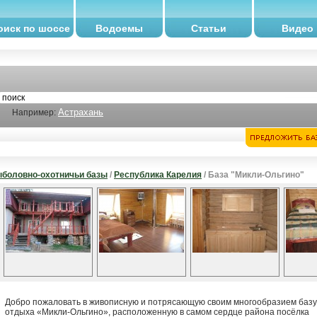
оиск по шоссе
Водоемы
Статьи
Видео
Астрахань
Например:
боловно-охотничьи базы
/
Республика Карелия
/ База "Микли-Ольгино"
Добро пожаловать в живописную и потрясающую своим многообразием базу
отдыха «Микли-Ольгино», расположенную в самом сердце района посёлка