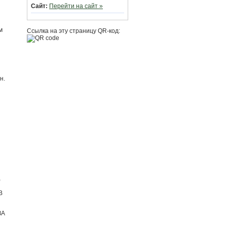
Сайт:
Перейти на сайт »
м
Ссылка на эту страницу QR-код:
н.
)
В
ЗА