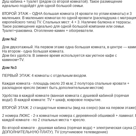
Душ кабина + туалет (рядом со второй комнатой). Такое размещение
идеально подойдёт для одной большой семьи.
ВТОРОЙ ЭТАЖ – ОДНА большая комната (4 кровати по углам комнаты) и 3
маленьких. В маленьких комнатах по одной кровати (раскладушка с матраце
европейского типа) TV. Спальных мест: 4 + 3. Наличие балкона и террасы.
Такое размещение идеально для одной большой компании или семьи.
Туалет+раковина. Отопление-камин + обогреватели.
Дом №2
Дом двухэтажный. На первом этаже одна большая комната, в центре — ками
На втором - одна большая комната.
Дом без удобств. В зимнее время используется как уютное кафе с
камином+TV.
Дом №3
ПЕРВЫЙ ЭТАЖ: 4 комнаты с отдельным входом.
Каждая комната - площадь около 20 кв.м; 2 полутора спальные кровати +
раскладное кресло (может быть дополнительным местом)
Удобства в каждой комнате (ванная комната с душевой кабиной (горячая
вода!). В каждой комнате: TV + шкаф, ковровое покрытие.
ВТОРОЙ ЭТАЖ: 2 стандартные комнаты (вид на озеро) (как на первом этаже
2 номера ЛЮКС - 2-х комнатные номера с деревянной обшивкой + ламинат. 
каждой комнате - по 2 спальных места + кресло.
Во второй комнате - душевая кабина (горячая вода) + электрическая сауна (
ДОПОЛНИТЕЛЬНУЮ ПЛАТУ). TV (спутниковое телевидение)