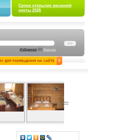
Сроки открытия весенней
охоты 2026
(
0
)
Избранное
Очистить
>>