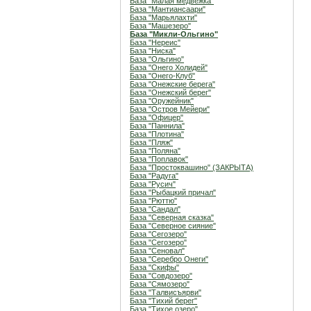
База "Малая медвежка"
База "Мантиансаари"
База "Марьялахти"
База "Машезеро"
База "Микли-Ольгино"
База "Нереис"
База "Ниска"
База "Ольгино"
База "Онего Холидей"
База "Онего-Клуб"
База "Онежские берега"
База "Онежский берег"
База "Оружейник"
База "Остров Мейери"
База "Офицер"
База "Паннила"
База "Плотина"
База "Пляж"
База "Поляна"
База "Поплавок"
База "Простоквашино" (ЗАКРЫТА)
База "Радуга"
База "Русич"
База "Рыбацкий причал"
База "Рюттю"
База "Сандал"
База "Северная сказка"
База "Северное сияние"
База "Сегозеро"
База "Сегозеро"
База "Сеновал"
База "Серебро Онеги"
База "Скифы"
База "Совдозеро"
База "Сямозеро"
База "Талвисъярви"
База "Тихий берег"
База "Тихое озеро"