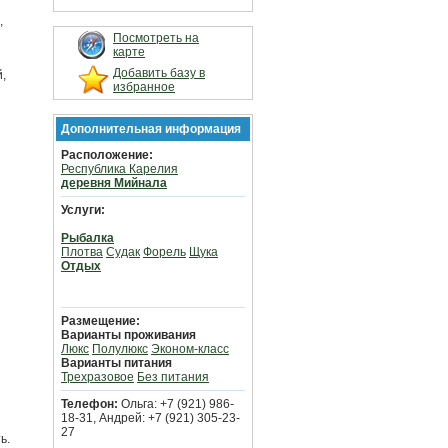
,
Посмотреть на
карте
Добавить базу в
,
избранное
Дополнительная информация
Расположение:
Республика Карелия
деревня Мийнала
Услуги:
Рыбалка
Плотва
Судак
Форель
Щука
Отдых
Размещение:
Варианты проживания
Люкс
Полулюкс
Эконом-класс
Варианты питания
Трехразовое
Без питания
Телефон:
Ольга: +7 (921) 986-
18-31, Андрей: +7 (921) 305-23-
27
ь.