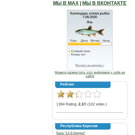
МЫ В МАХ
|
МЫ В ВКОНТАКТЕ
Календарь клева рыбы
7.08.2026
Язь
Утро
День
Вечер
Ночь
Слабый клев
Клева нет
Прогноз на неделю »
Можете разместить этот информер у себя на
сайте
Рейтинг
1384 Rating:
2.3
/5 (102 votes )
Республика Карелия
База "13-й Кордон"