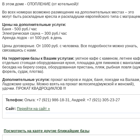
В этом доме - ОТОПЛЕНИЕ (от котельной)!
Во всех номерах возможно размещение на дополнительных местах – это
могут быть раскладные кресла и раскладушки европейского типа с матрацем
Цены на дополнительные услуги:
Баня - 500 руб./ час
Электрическая сауна – 300 руб./ час
Аренда лодок - от 500 руб. в день
Цены договорные. От 1000 руб. с человека. Все подробности можно узнать,
связавшись с нами.
На территории базы к Вашим услугам:
уютное кафе с камином, летнее каф
отдельно стоящая оборудованная кухня, площадка для пикников с мангалам
беседка на берегу озера, оборудованная пристань, пляж, рыбная ловля (щук
форель, судак, плотва).
Дополнительные услуги:
прокат катеров и лодок, баня, поездки на Валаам,
Ладожские шхеры. Можно взять на прокат велосипед(мужской и женский),
удочки. ПРОКАТ КВАДРОЦИКЛОВ !!!
Телефон:
Ольга: +7 (921) 986-18-31, Андрей: +7 (921) 305-23-27
Сайт:
Перейти на сайт »
Посмотреть на карте другие ближайшие базы