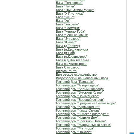
База "Толвоярви"
База "Точка"
База "Три Стихии-Ууксу"
База "У Плотника"
База "Укша"
База "Уя"
База "Хекселя"
База "Челмужи"
База "Черная Губа"
База "Черные камни"
База "Энгозеро"
База "Юково"
База (д.Толвуя)
База (п.Ершнаволок)
База (п.Пай)
База (с.Крошнозеро)
База в д. Кохтусельга
База на Колгострове
База Сумозеро
Викула Ранта
Вилговское охотхозяйство
Водлозерский национальный парк
Гостевой Дом "Rantatalo"
Гостевой дом "А зори здесь"
Гостевой дом "Белый шоколад"
Гостевой дом "Ближний Хутор"
Гостевой дом "Вайкульское"
Гостевой дом "Вороний остров"
Гостевой дом "Гридино на Белом море"
Гостевой дом "Кармасельга"
Гостевой дом "Карху Салма"
Гостевой дом "Кижская благодать"
Гостевой дом "Кошкин Дом"
Гостевой дом "Крестики-Нолики"
Гостевой дом "Марциальные ключи"
Гостевой дом "Матигора"
Гостевой дом "Пажала"