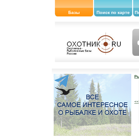
Базы
Поиск по карте
П
Ры
<<