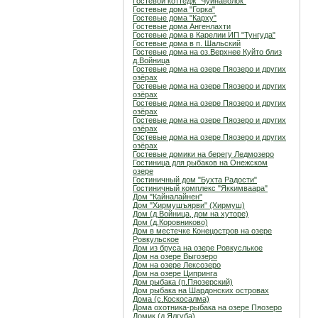
Гостевой коттедж "Чуйнаволок"
Гостевые дома "Горка"
Гостевые дома "Карху"
Гостевые дома Ангенлахти
Гостевые дома в Карелии ИП "Тунгуда"
Гостевые дома в п. Шальский
Гостевые дома на оз.Верхнее Куйто близ
д.Войница
Гостевые дома на озере Пяозеро и других
озёрах
Гостевые дома на озере Пяозеро и других
озёрах
Гостевые дома на озере Пяозеро и других
озёрах
Гостевые дома на озере Пяозеро и других
озёрах
Гостевые дома на озере Пяозеро и других
озёрах
Гостевые домики на берегу Ледмозеро
Гостиница для рыбаков на Онежском
озере
Гостиничный дом "Бухта Радости"
Гостиничный комплекс "Яккимваара"
Дом "Кайналайнен"
Дом "Хирмушъярви" (Хирмуш)
Дом (д.Войница, дом на хуторе)
Дом (д.Коровниково)
Дом в местечке Конецостров на озере
Ровкульское
Дом из бруса на озере Ровкуслькое
Дом на озере Выгозеро
Дом на озере Лексозеро
Дом на озере Ципринга
Дом рыбака (п.Пяозерский)
Дом рыбака на Шардонских островах
Дома (с.Коскосалма)
Дома охотника-рыбака на озере Пяозеро
Домик (д.Ялгуба)