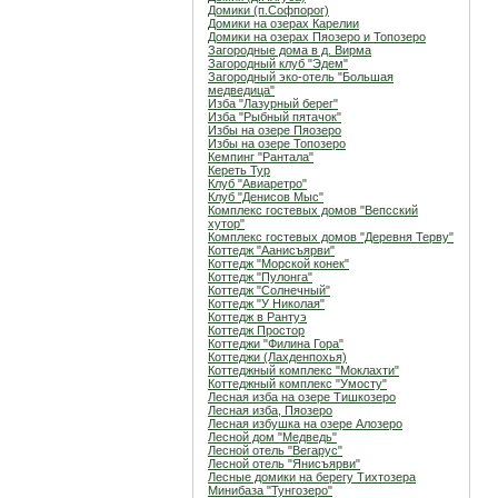
Домики (п.Софпорог)
Домики на озерах Карелии
Домики на озерах Пяозеро и Топозеро
Загородные дома в д. Вирма
Загородный клуб "Эдем"
Загородный эко-отель "Большая
медведица"
Изба "Лазурный берег"
Изба "Рыбный пятачок"
Избы на озере Пяозеро
Избы на озере Топозеро
Кемпинг "Рантала"
Кереть Тур
Клуб "Авиаретро"
Клуб "Денисов Мыс"
Комплекс гостевых домов "Вепсский
хутор"
Комплекс гостевых домов "Деревня Терву"
Коттедж "Аанисъярви"
Коттедж "Морской конек"
Коттедж "Пулонга"
Коттедж "Солнечный"
Коттедж "У Николая"
Коттедж в Рантуэ
Коттедж Простор
Коттеджи "Филина Гора"
Коттеджи (Лахденпохья)
Коттеджный комплекс "Мoклахти"
Коттеджный комплекс "Умосту"
Лесная изба на озере Тишкозеро
Лесная изба, Пяозеро
Лесная избушка на озере Алозеро
Лесной дом "Медведь"
Лесной отель "Вегарус"
Лесной отель "Янисъярви"
Лесные домики на берегу Тихтозера
Минибаза "Тунгозеро"