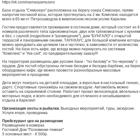
https://vk.com/vsenasyamozero
База отдыха "Сямозеро" расположена на берегу озера Сямозеро, прямо
напротив песчаной косы, которая протянулась на 2 км. Комплекс находится
всего в 65 км от Петрозаводска в живописном лесном уголке Карелии.
Гостям предоставляется проживание в гостином доме, который состоит из 6
номеров различного типа однокомнатные, двух или трёхкомнатные с кухням
и без, с сауной (подробнее в "размещение"), дом "БУНГАЛО" с открытой
террасой и панорамными окнами, ТАУНХАУС для большой компании котор
можно арендовать как целиком так и частично, в зависимости от количества
гостей. На базе есть кафе, где всегда можно перекусить по системам
"Комплекс" и "Ala-cart", по предварительному заказу!!!
На территории размещены две русские бани - "по-белому" и "по-черному" с
прудом. Для гостей обустроены летние беседки и беседка-барбекю, на бере
оборудовано кафе, где можно провести разнообразные массовые
мероприятия и праздники.
Дети могут поиграть на детской площадке, а взрослые в настольный теннис,
дартс. Спортивные тренажёры на свежем воздухе. Автомобиль можно
оставить на охраняемой стоянке. Работает прокат велосипедов, вёсельных 
моторных лодок, и всего необходимого для отличного и незабываемого
отдыха в Карелии!
Организация охоты и рыбалки.
Выездных мероприятий, туры, экскурсии.
Услуги егеря, проводника.
Прейскурант цен на размещение
Размещение в номерах
Гостевой Дом "Половинки-темная"
5 основных мест - 6 500р.