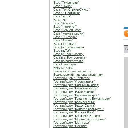
База "Толвоярви"
База "Точка"
База "Три Стихии-Ууксу"
База "У Плотника"
База "Укша"
База "Уя"
База "Хекселя"
База "Челмужи"
База "Черная Губа"
База "Черные камни"
База "Энгозеро"
База "Юково"
База (д.Толвуя)
База (п.Ершнаволок)
К
База (п.Пай)
База (с.Крошнозеро)
База в д. Кохтусельга
База на Колгострове
База Сумозеро
Викула Ранта
Вилговское охотхозяйство
Водлозерский национальный парк
Гостевой Дом "Rantatalo"
Гостевой дом "А зори здесь"
Гостевой дом "Белый шоколад"
Гостевой дом "Ближний Хутор"
Гостевой дом "Вайкульское"
Гостевой дом "Вороний остров"
Гостевой дом "Гридино на Белом море"
Гостевой дом "Кармасельга"
Гостевой дом "Карху Салма"
Гостевой дом "Кижская благодать"
Гостевой дом "Кошкин Дом"
Гостевой дом "Крестики-Нолики"
Гостевой дом "Марциальные ключи"
Гостевой дом "Матигора"
Гостевой дом "Пажала"