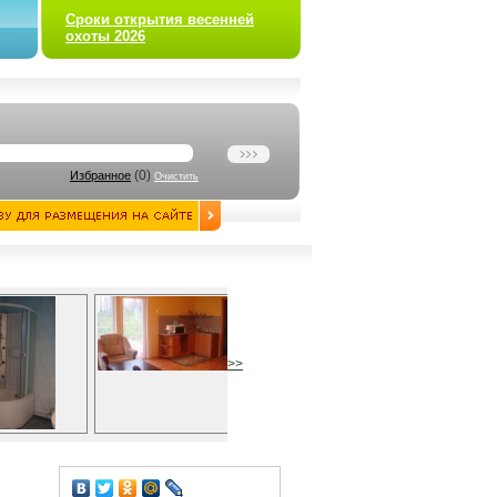
Сроки открытия весенней
охоты 2026
(
0
)
Избранное
Очистить
>>