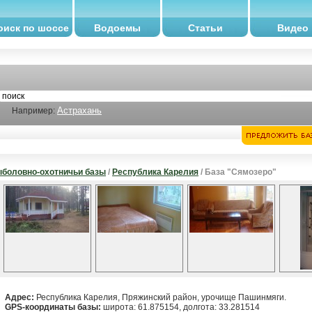
оиск по шоссе
Водоемы
Статьи
Видео
Астрахань
Например:
боловно-охотничьи базы
/
Республика Карелия
/ База "Сямозеро"
Адрес:
Республика Карелия, Пряжинский район, урочище Пашинмяги.
GPS-координаты базы:
широта: 61.875154, долгота: 33.281514