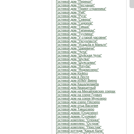
Гостевой дом "Перекат"
Гостевой дом "Песчаная"
Гостевой дом "Приют странника"
Гостевой дом "РиК"
Гостевой дом "Руга"
Гостевой дом "Севера"
Гостевой дом "Сидоров"
Гостевой дом "Тикша"
Гостевой дом "Типиницы"
Гостевой дом "Тууликки"
Гостевой дом "У старой часовни"
Гостевой дом "Уксунлахти"
Гостевой дом "Усадьба в Маньге"
Гостевой дом "Царевичи"
Гостевой дом "Чупа"
Гостевой дом "Шуйская Чупа"
Гостевой дом "Шулка"
Гостевой дом "Шуясалми"
Гостевой дом "Ялгуба"
Гостевой дом "Яндомозеро"
Гостевой дом Kivikko
Гостевой дом в Лехте
Гостевой дом ИЛМУ Виено
Гостевой дом Кашалиламба
Гостевой дом Кварцитный
Гостевой дом на Михайловских озерах
Гостевой дом на озере Гурвич
Гостевой дом на озере Мунозеро
Гостевой дом озеро Пяозеро
Гостевой дом отца Василия
Гостевой дом Тикшозеро
Гостевой домик (Ондозеро)
Гостевой домик (Суоярви)
Гостевой комплекс "Олонка"
Гостевой комплекс "Остров"
Гостевой комплекс "Престиж"
Гостевой коттедж "Карью Кала"