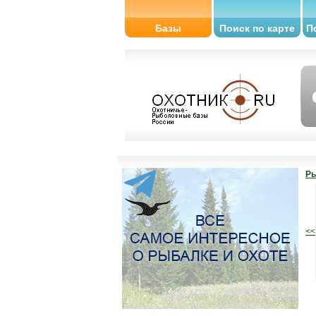
Базы
Поиск по карте
П
Ры
<<