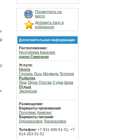
Посмотреть на
карте
Добавить базу в
избранное
и
ый
Дополнительная информация
Расположение:
Республика Карелия
озеро Сямозеро
Услуги:
гу
Охота
Глухарь
Лось
Медведь
Тетерев
Рыбалка
Лещ
Окунь
Плотва
Судак
Щука
Отдых
и
Экскурсии
Размещение:
Варианты проживания
Полулюкс
Кемпинг
Варианты питания
Одноразовое
Трехразовое
Телефон:
+7-911-400-51-51, +7-
814-263-51-51