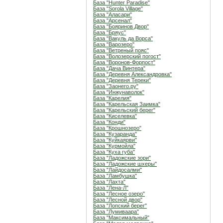
База "Hunter Paradise"
База "Sorola Village"
База "Аласари"
База "Арсенал"
База "Бояринов Двор"
База "Бряус"
База "Вакуль да Ворса"
База "Варозеро"
База "Ветреный пояс"
База "Волозерский погост"
База "Воронов-Форпост"
База "Дача Винтера"
База "Деревня Александровка"
База "Деревня Тереки"
База "Заонего.ру"
База "Инжунаволок"
База "Карелия"
База "Карельская Заимка"
База "Карельский берег"
База "Киселевка"
База "Конди"
База "Крошнозеро"
База "Кузаранда"
База "Куйкаярви"
База "Курмойла"
База "Куха губа"
База "Ладожские зори"
База "Ладожские шхеры"
База "Лайдосалми"
База "Ламбушка"
База "Лахта"
База "Лена-Л"
База "Лесное озеро"
База "Лесной двор"
База "Лопский берег"
База "Лумиваара"
База "Максимальный"