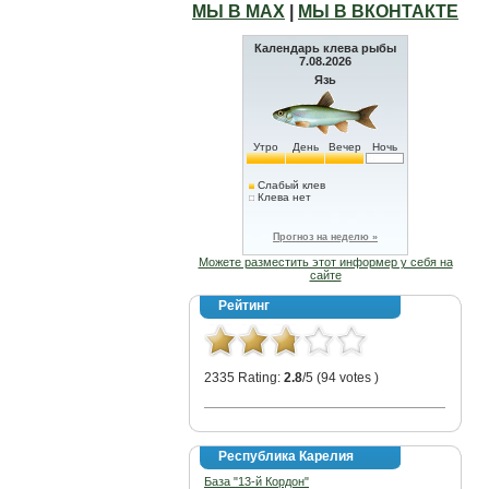
МЫ В МАХ
|
МЫ В ВКОНТАКТЕ
Календарь клева рыбы
7.08.2026
Язь
Утро
День
Вечер
Ночь
Слабый клев
Клева нет
Прогноз на неделю »
Можете разместить этот информер у себя на
сайте
Рейтинг
2335 Rating:
2.8
/5 (94 votes )
Республика Карелия
База "13-й Кордон"