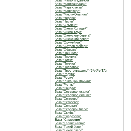
База "Малая медвежка"
База "Мантиансаари"
База "Марьялахти"
База "Машезеро"
База "Микли-Ольгино"
База "Нереис"
База "Ниска"
База "Ольгино"
База "Онего Холидей"
База "Онего-Клуб"
База "Онежские берега"
База "Онежский берег"
База "Оружейник"
База "Остров Мейери"
База "Офицер"
База "Паннила"
База "Плотина"
База "Пляж"
База "Поляна"
База "Поплавок"
База "Простоквашино" (ЗАКРЫТА)
База "Радуга"
База "Русич"
База "Рыбацкий причал"
База "Рюттю"
База "Сандал"
База "Северная сказка"
База "Северное сияние"
База "Сегозеро"
База "Сегозеро"
База "Сеновал"
База "Серебро Онеги"
База "Скифы"
База "Совдозеро"
База "Сямозеро"
База "Талвисъярви"
База "Тихий берег"
База "Тихое озеро"