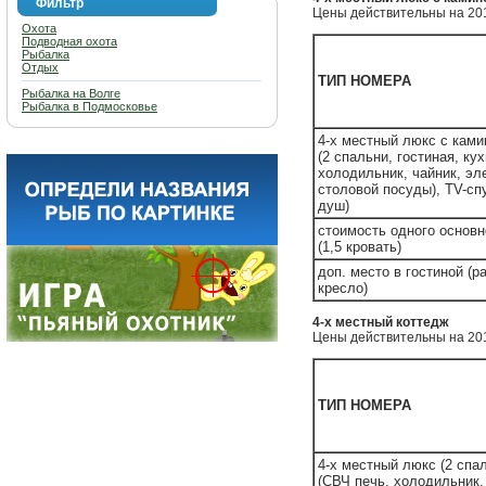
Фильтр
Цены действительны на 201
Охота
Подводная охота
Рыбалка
Отдых
ТИП НОМЕРА
Рыбалка на Волге
Рыбалка в Подмосковье
4-х местный люкс с ками
(2 спальни, гостиная, ку
холодильник, чайник, эл
столовой посуды), TV-сп
душ)
стоимость одного основн
(1,5 кровать)
доп. место в гостиной (
кресло)
4-х местный коттедж
Цены действительны на 201
ТИП НОМЕРА
4-х местный люкс (2 спал
(СВЧ печь, холодильник,