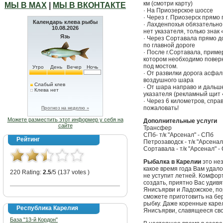
км (смотри карту)
МЫ В МАХ
|
МЫ В ВКОНТАКТЕ
· На Приозерское шоссе
· Через г. Приозерск прямо
Календарь клева рыбы
· Лахденпохья обязательно п
10.08.2026
нет указателя, только знак 
Язь
· Через Сортавала прямо до
по главной дороге
· После г.Сортавала, приме
котором необходимо поверн
под мостом.
Утро
День
Вечер
Ночь
· От развилки дорога асфал
воздушного шара
Слабый клев
· От шара направо и дальш
Клева нет
указателя (рекламный щит 
· Через 6 километров, спра
пожаловать!
Прогноз на неделю »
Можете разместить этот информер у себя на
Дополнительные услуги
сайте
Трансфер
СПб- т/к "Арсенал" - СПб
Рейтинг
Петрозаводск - т/к "Арсенал
Сортавала - т/к "Арсенал" 
Рыбалка в Карелии
это не
какое время года Вам удал
220 Rating:
2.5
/5 (137 votes )
не уступит летней. Комфор
создать, приятно Вас удив
Янисъярви и Ладожское, п
сможете приготовить на бер
рыбку. Даже коренные каре
Республика Карелия
Янисъярви, славящееся сво
База "13-й Кордон"