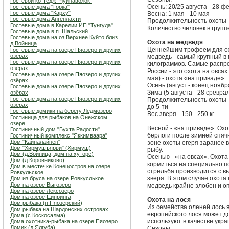
Гостевой коттедж "Чуйнаволок"
Осень: 20/25 августа - 28 ф
Гостевые дома "Горка"
Гостевые дома "Карху"
Весна: 1 мая - 10 мая
Гостевые дома Ангенлахти
Продолжительность охоты - 
Гостевые дома в Карелии ИП "Тунгуда"
Количество человек в группе
Гостевые дома в п. Шальский
Гостевые дома на оз.Верхнее Куйто близ
Охота на медведя
д.Войница
Ценнейшим трофеем для ох
Гостевые дома на озере Пяозеро и других
озёрах
медведь - самый крупный в 
Гостевые дома на озере Пяозеро и других
килограммов. Самые распро
озёрах
России - это охота на овсах
Гостевые дома на озере Пяозеро и других
мая) - охота «на приваде»
озёрах
Осень (август - конец ноябр
Гостевые дома на озере Пяозеро и других
Зима (5 августа - 28 сревра
озёрах
Гостевые дома на озере Пяозеро и других
Продолжительность охоты - о
озёрах
до 5-ти
Гостевые домики на берегу Ледмозеро
Вес зверя - 150 - 250 кг
Гостиница для рыбаков на Онежском
озере
Весной - «на приваде». Охо
Гостиничный дом "Бухта Радости"
берлоги после зимней спячк
Гостиничный комплекс "Яккимваара"
Дом "Кайналайнен"
зоне охоты егеря заранее 
Дом "Хирмушъярви" (Хирмуш)
рыбу.
Дом (д.Войница, дом на хуторе)
Осенью - «на овсах». Охота
Дом (д.Коровниково)
кормиться на специально 
Дом в местечке Конецостров на озере
стрельба производится с вы
Ровкульское
зверя. В этом случае охота
Дом из бруса на озере Ровкуслькое
Дом на озере Выгозеро
медведь крайне злобен и о
Дом на озере Лексозеро
Дом на озере Ципринга
Охота на лося
Дом рыбака (п.Пяозерский)
Из семейства оленей лось 
Дом рыбака на Шардонских островах
европейского лося может дос
Дома (с.Коскосалма)
используют в качестве укр
Дома охотника-рыбака на озере Пяозеро
Домик (д.Ялгуба)
Сезоны: