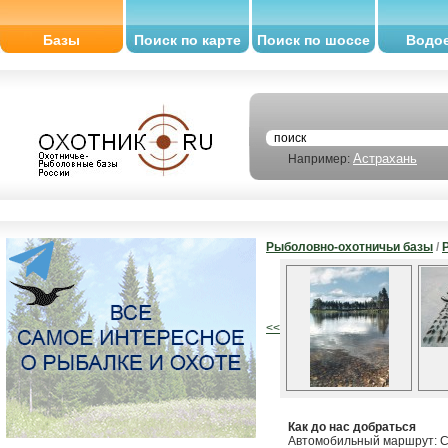
Базы
Поиск по карте
Поиск по шоссе
Водо
Астрахань
Например:
Рыболовно-охотничьи базы
/
<<
Как до нас добраться
Автомобильный маршрут: СП