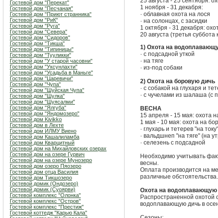
25 августа - 25 сентября: ох
Гостевой дом "Перекат"
1 ноября - 31 декабря:
Гостевой дом "Песчаная"
· облавная охота на лося
Гостевой дом "Приют странника"
Гостевой дом "РиК"
· на солонцах, с засидки
Гостевой дом "Руга"
1 октября - 31 декабря: охот
Гостевой дом "Севера"
20 августа (третья суббота 
Гостевой дом "Сидоров"
Гостевой дом "Тикша"
1) Охота на водоплавающ
Гостевой дом "Типиницы"
· с подсадной уткой
Гостевой дом "Тууликки"
· на тяге
Гостевой дом "У старой часовни"
Гостевой дом "Уксунлахти"
· из-под собаки
Гостевой дом "Усадьба в Маньге"
Гостевой дом "Царевичи"
2) Охота на боровую дичь
Гостевой дом "Чупа"
· с собакой на глухаря и те
Гостевой дом "Шуйская Чупа"
· с чучелами из шалаша (с 
Гостевой дом "Шулка"
Гостевой дом "Шуясалми"
Гостевой дом "Ялгуба"
ВЕСНА
Гостевой дом "Яндомозеро"
15 апреля - 15 мая: охота 
Гостевой дом Kivikko
1 мая - 10 мая: охота на б
Гостевой дом в Лехте
· глухарь и тетерев "на току
Гостевой дом ИЛМУ Виено
· вальдшнеп "на тяге" (на у
Гостевой дом Кашалиламба
· селезень с подсадной
Гостевой дом Кварцитный
Гостевой дом на Михайловских озерах
Гостевой дом на озере Гурвич
Необходимо учитывать фак
Гостевой дом на озере Мунозеро
весны.
Гостевой дом озеро Пяозеро
Оплата производится на мес
Гостевой дом отца Василия
различные обстоятельства.
Гостевой дом Тикшозеро
Гостевой домик (Ондозеро)
Гостевой домик (Суоярви)
Охота на водоплавающую 
Гостевой комплекс "Олонка"
Распространенной охотой с
Гостевой комплекс "Остров"
водоплавающую дичь в осе
Гостевой комплекс "Престиж"
Гостевой коттедж "Карью Кала"
Сезоны: