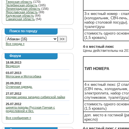
Тверская область
(170)
Челябинская область
(165)
Ленинградская область
(156)
Ярославская область
(69)
3-х местный номер - спа
Калужская область
(64)
(холодильник, СВЧ-печь,
Самарская область
(54)
набор столовой посуды),
туалет/душ
Поиск по городу
стоимость одного основн
(1,5 кровать)
Все города »
4-х местный люкс
Цены действительны на 201
Форум
18.08.2013
Вездеход
ТИП НОМЕРА
03.07.2013
Мотосани и Мотособака
20.09.2012
4-х местный люкс (2 спал
Отличная одежда.
(СВЧ печь, холодильник,
электроплита, набор сто
27.07.2012
продам щенка западно-сибирской лайки
спутниковое, туалет/душ
стоимость одного основн
25.07.2012
щенята породы Русская Гончая с
(1,5 кровать)
родословной и без.
доп. место в гостиной (
Все сообщения »
кресло)
4-х местный люкс с камин