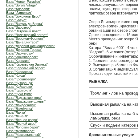
В настоящее время в озере
База "Hunter Paradise"
лосось, ряпушка, сиг, корюшк
База "Sorola Village"
налим, окунь, ерш, озерная 
База "Аласари"
База "Арсенал"
притоках озера встречаетс
База "Бояринов Двор"
База "Бряус"
Озеро Янисъярви имеет хо
База "Вакуль да Ворса"
электроэнергией, красивая
База "Варозеро"
организации на озере спор
База "Ветреный пояс"
Сроки проведения: с 15 мая
База "Волозерский погост"
База "Воронов-Форпост"
Место проведения: озеро 
База "Дача Винтера"
реки
База "Деревня Александровка"
Катера: "Белла 600" - 4 чел
База "Деревня Тереки"
"Ладога" - 6 человек (мотор
База "Заонего.ру"
Оборудование и инвентарь:
База "Инжунаволок"
1. Троллинг в сопровождении
База "Карелия"
База "Карельская Заимка"
2. Выездная рыбалка на б
База "Карельский берег"
3. Организация индивидуал
База "Киселевка"
Прокат лодки, снастей и пр
База "Конди"
База "Крошнозеро"
РЫБАЛКА
База "Кузаранда"
База "Куйкаярви"
База "Курмойла"
Троллинг - лов на провод
База "Куха губа"
База "Ладожские зори"
База "Ладожские шхеры"
Выездная рыбалка на кат
База "Лайдосалми"
База "Ламбушка"
База "Лахта"
Выездная рыбалка на бл
База "Лена-Л"
ламбушки, реки
База "Лесное озеро"
База "Лесной двор"
Спуск и подъем катеров 
База "Лопский берег"
База "Лумиваара"
База "Максимальный"
Дополнительные услуги