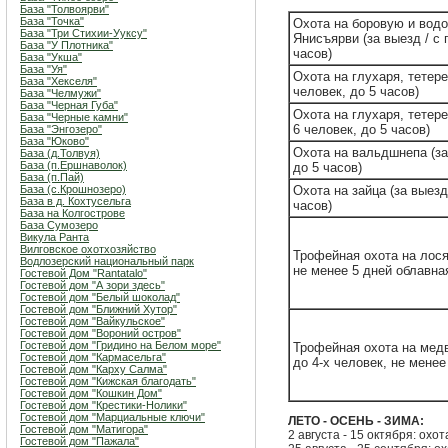
База "Толвоярви"
База "Точка"
Охота на боровую и вод
База "Три Стихии-Ууксу"
Янисъярви (за выезд / с 
База "У Плотника"
часов)
База "Укша"
База "Уя"
Охота на глухаря, тетере
База "Хекселя"
человек, до 5 часов)
База "Челмужи"
База "Черная Губа"
Охота на глухаря, тетерев
База "Черные камни"
6 человек, до 5 часов)
База "Энгозеро"
База "Юково"
Охота на вальдшнепа (за 
База (д.Толвуя)
База (п.Ершнаволок)
до 5 часов)
База (п.Пай)
База (с.Крошнозеро)
Охота на зайца (за выезд
База в д. Кохтусельга
часов)
База на Колгострове
База Сумозеро
Викула Ранта
Вилговское охотхозяйство
Трофейная охота на лося 
Водлозерский национальный парк
не менее 5 дней облавна
Гостевой Дом "Rantatalo"
Гостевой дом "А зори здесь"
Гостевой дом "Белый шоколад"
Гостевой дом "Ближний Хутор"
Гостевой дом "Вайкульское"
Гостевой дом "Вороний остров"
Гостевой дом "Гридино на Белом море"
Трофейная охота на медв
Гостевой дом "Кармасельга"
до 4-х человек, не менее
Гостевой дом "Карху Салма"
Гостевой дом "Кижская благодать"
Гостевой дом "Кошкин Дом"
Гостевой дом "Крестики-Нолики"
Гостевой дом "Марциальные ключи"
ЛЕТО - ОСЕНЬ - ЗИМА:
Гостевой дом "Матигора"
2 августа - 15 октября: охо
Гостевой дом "Пажала"