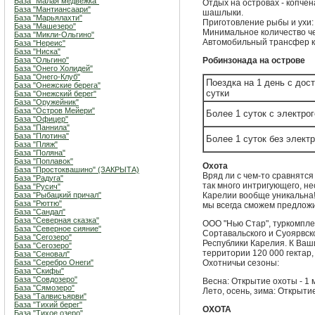
База "Малая медвежка"
Отдых на островах - копчен
База "Мантиансаари"
шашлыки.
База "Марьялахти"
Приготовление рыбы и ухи:
База "Машезеро"
Минимальное количество чел
База "Микли-Ольгино"
Автомобильный трансфер к
База "Нереис"
База "Ниска"
База "Ольгино"
Робинзонада на острове
База "Онего Холидей"
База "Онего-Клуб"
Поездка на 1 день с дост
База "Онежские берега"
сутки
База "Онежский берег"
База "Оружейник"
База "Остров Мейери"
Более 1 суток с электро
База "Офицер"
База "Паннила"
База "Плотина"
Более 1 суток без элект
База "Пляж"
База "Поляна"
База "Поплавок"
Охота
База "Простоквашино" (ЗАКРЫТА)
Вряд ли с чем-то сравнятс
База "Радуга"
так много интригующего, не
База "Русич"
База "Рыбацкий причал"
Карелии вообще уникальна!
База "Рюттю"
мы всегда сможем предложит
База "Сандал"
База "Северная сказка"
ООО "Нью Стар", туркомпле
База "Северное сияние"
Сортавальского и Суоярвск
База "Сегозеро"
Республики Карелия. К Ва
База "Сегозеро"
территории 120 000 гектар,
База "Сеновал"
База "Серебро Онеги"
Охотничьи сезоны:
База "Скифы"
База "Совдозеро"
Весна: Открытие охоты - 1 
База "Сямозеро"
Лето, осень, зима: Открытие
База "Талвисъярви"
База "Тихий берег"
ОХОТА
База "Тихое озеро"