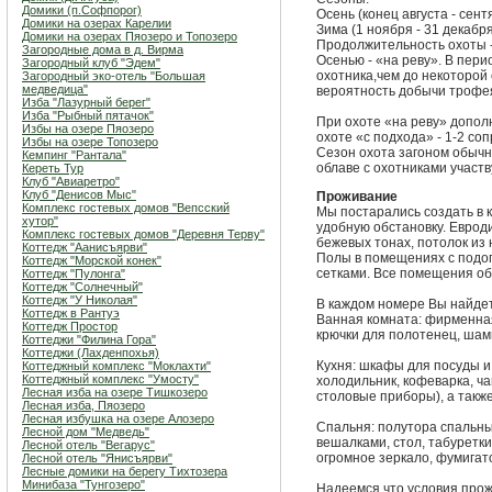
Домики (п.Софпорог)
Осень (конец августа - сент
Домики на озерах Карелии
Зима (1 ноября - 31 декабря
Домики на озерах Пяозеро и Топозеро
Продолжительность охоты - 
Загородные дома в д. Вирма
Осенью - «на реву». В пери
Загородный клуб "Эдем"
охотника,чем до некоторой
Загородный эко-отель "Большая
медведица"
вероятность добычи трофе
Изба "Лазурный берег"
Изба "Рыбный пятачок"
При охоте «на реву» допол
Избы на озере Пяозеро
охоте «с подхода» - 1-2 с
Избы на озере Топозеро
Сезон охота загоном обычн
Кемпинг "Рантала"
облаве с охотниками участв
Кереть Тур
Клуб "Авиаретро"
Клуб "Денисов Мыс"
Проживание
Комплекс гостевых домов "Вепсский
Мы постарались создать в
хутор"
удобную обстановку. Евроди
Комплекс гостевых домов "Деревня Терву"
бежевых тонах, потолок из
Коттедж "Аанисъярви"
Полы в помещениях с подог
Коттедж "Морской конек"
сетками. Все помещения о
Коттедж "Пулонга"
Коттедж "Солнечный"
Коттедж "У Николая"
В каждом номере Вы найде
Коттедж в Рантуэ
Ванная комната: фирменная 
Коттедж Простор
крючки для полотенец, шам
Коттеджи "Филина Гора"
Коттеджи (Лахденпохья)
Кухня: шкафы для посуды и
Коттеджный комплекс "Мoклахти"
Коттеджный комплекс "Умосту"
холодильник, кофеварка, ча
Лесная изба на озере Тишкозеро
столовые приборы), а также
Лесная изба, Пяозеро
Лесная избушка на озере Алозеро
Спальня: полутора спальны
Лесной дом "Медведь"
вешалками, стол, табуретки
Лесной отель "Вегарус"
огромное зеркало, фумигат
Лесной отель "Янисъярви"
Лесные домики на берегу Тихтозера
Минибаза "Тунгозеро"
Надеемся что условия прож