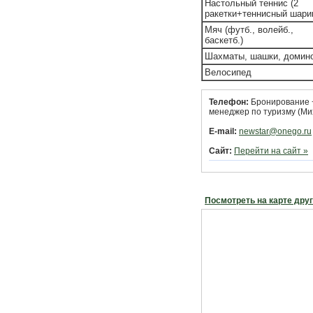
Настольный теннис (2
ракетки+теннисный шари
Мяч (футб., волейб.,
баскетб.)
Шахматы, шашки, домин
Велосипед
Телефон:
Бронирование +7
менеджер по туризму (Мих
E-mail:
newstar@onego.ru
Сайт:
Перейти на сайт »
Посмотреть на карте дру