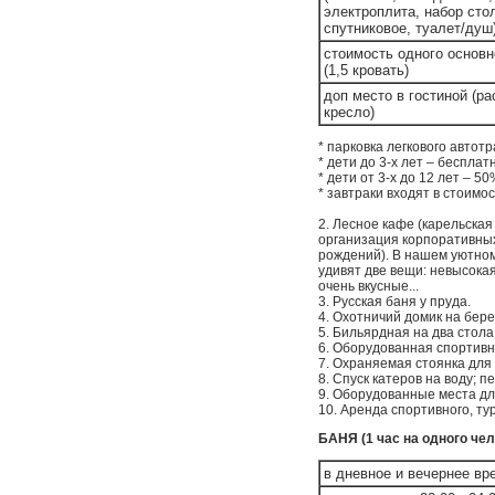
электроплита, набор сто
спутниковое, туалет/душ
стоимость одного основн
(1,5 кровать)
доп место в гостиной
(ра
кресло)
* парковка легкового автот
* дети до 3-х лет – бесплат
* дети от 3-х до 12 лет – 
* завтраки входят в стоимо
2. Лесное кафе (карельская
организация корпоративных
рождений). В нашем уютном
удивят две вещи: невысокая
очень вкусные...
3. Русская баня у пруда.
4. Охотничий домик на бере
5. Бильярдная на два стола
6. Оборудованная спортивн
7. Охраняемая стоянка для
8. Спуск катеров на воду; п
9. Оборудованные места дл
10. Аренда спортивного, ту
БАНЯ (1 час на одного чел
в дневное и вечернее вр