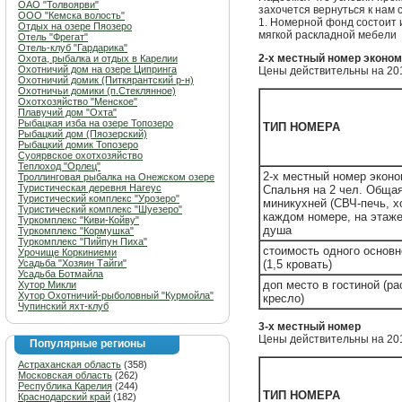
ОАО "Толвоярви"
захочется вернуться к нам 
ООО "Кемска волость"
1. Номерной фонд состоит 
Отдых на озере Пяозеро
мягкой раскладной мебели
Отель "Фрегат"
Отель-клуб "Гардарика"
2-х местный номер эконом
Охота, рыбалка и отдых в Карелии
Охотничий дом на озере Ципринга
Цены действительны на 201
Охотничий домик (Питкярантский р-н)
Охотничьи домики (п.Стеклянное)
Охотхозяйство "Менское"
Плавучий дом "Охта"
Рыбацкая изба на озере Топозеро
ТИП НОМЕРА
Рыбацкий дом (Пяозерский)
Рыбацкий домик Топозеро
Суоярвское охотхозяйство
Теплоход "Орлец"
2-х местный номер эконо
Троллинговая рыбалка на Онежском озере
Туристическая деревня Нагеус
Спальня на 2 чел. Общая
Туристический комплекс "Урозеро"
миникухней (СВЧ-печь, х
Туристический комплекс "Шуезеро"
каждом номере, на этаже
Туркомплекс "Киви-Койву"
душа
Туркомплекс "Кормушка"
Туркомплекс "Пийпун Пиха"
стоимость одного основн
Урочище Коркиниеми
Усадьба "Хозяин Тайги"
(1,5 кровать)
Усадьба Ботмайла
доп место в гостиной (р
Хутор Микли
Хутор Охотничий-рыболовный "Курмойла"
кресло)
Чупинский яхт-клуб
3-х местный номер
Цены действительны на 201
Популярные регионы
Астраханская область
(358)
Московская область
(262)
Республика Карелия
(244)
ТИП НОМЕРА
Краснодарский край
(182)