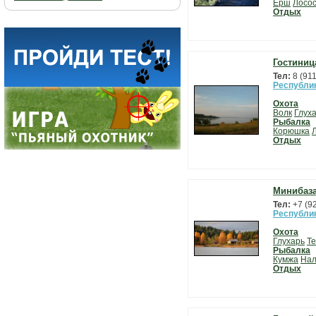
Ерш
Лосо
Отдых
Гостиниц
Тел:
8 (91
Республи
Охота
Волк
Глух
Рыбалка
Корюшка
Отдых
Минибаза
Тел:
+7 (9
Республи
Охота
Глухарь
Т
Рыбалка
Кумжа
На
Отдых