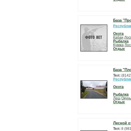
База "Пр
Республи
Охота
Кабан
Лос
Рыбалка
Кумжа
Лос
Отдых
База "Пл
Тел:
(8142
Республи
Охота
Рыбалка
Лещ
Окунь
Отдых
Лесной о
Тел:
8 (98