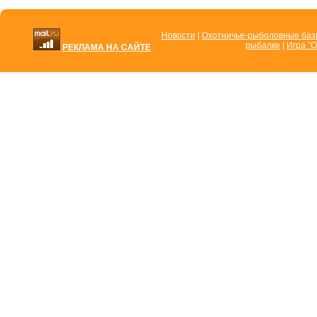
Новости
|
Охотничье-рыболовные ба
рыбалке
|
Игра "О
РЕКЛАМА НА САЙТЕ