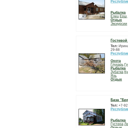
Республи
Рыбалка
Елец
Ерш
Отдых
Экскурсии
Гостевой
Тел:
Ирина
29-88
Республи
Охота
Глухарь
Гу
Рыбалка
Зубатка
К
Язь
Отдых
База "Бр
Тел:
+7-92
Республи
Рыбалка
Густера
Л
Отдых