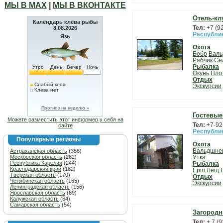
МЫ В МАХ
|
МЫ В ВКОНТАКТЕ
Отель-кл
Календарь клева рыбы
Тел:
+7 (9
8.08.2026
Республи
Язь
Охота
Бобр
Вал
Рябчик
Се
Рыбалка
Утро
День
Вечер
Ночь
Окунь
Пло
Отдых
Слабый клев
Экскурсии
Клева нет
Прогноз на неделю »
Гостевые
Можете разместить этот информер у себя на
Тел:
+7-92
сайте
Республи
Популярные регионы
Охота
Вальдшне
Астраханская область
(358)
Московская область
(262)
Утка
Республика Карелия
(244)
Рыбалка
Краснодарский край
(182)
Ерш
Лещ
Тверская область
(170)
Отдых
Челябинская область
(165)
Экскурсии
Ленинградская область
(156)
Ярославская область
(69)
Калужская область
(64)
Самарская область
(54)
Загородн
Тел:
+ 7 (