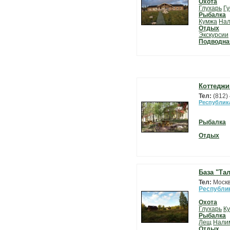
Охота
Глухарь
Гу
Рыбалка
Кумжа
На
Отдых
Экскурсии
Подводна
Коттеджи
Тел:
(812)
Республик
Рыбалка
Отдых
База "Та
Тел:
Москв
Республи
Охота
Глухарь
Ку
Рыбалка
Лещ
Нали
Отдых