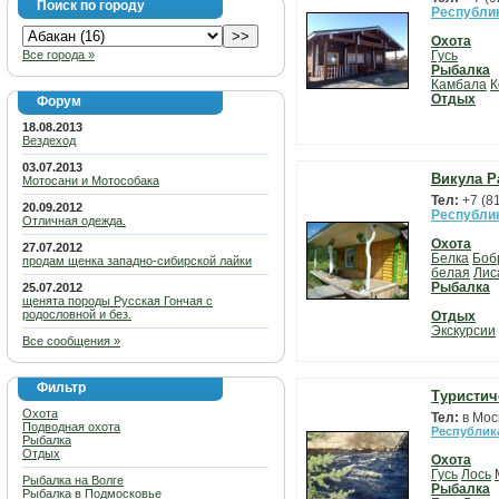
Поиск по городу
Республи
Охота
Все города »
Гусь
Рыбалка
Камбала
К
Отдых
Форум
18.08.2013
Вездеход
03.07.2013
Викула Р
Мотосани и Мотособака
Тел:
+7 (8
20.09.2012
Республи
Отличная одежда.
Охота
27.07.2012
Белка
Боб
продам щенка западно-сибирской лайки
белая
Лис
Рыбалка
25.07.2012
щенята породы Русская Гончая с
родословной и без.
Отдых
Экскурсии
Все сообщения »
Фильтр
Туристич
Охота
Тел:
в Мос
Подводная охота
Республик
Рыбалка
Отдых
Охота
Гусь
Лось
Рыбалка на Волге
Рыбалка
Рыбалка в Подмосковье