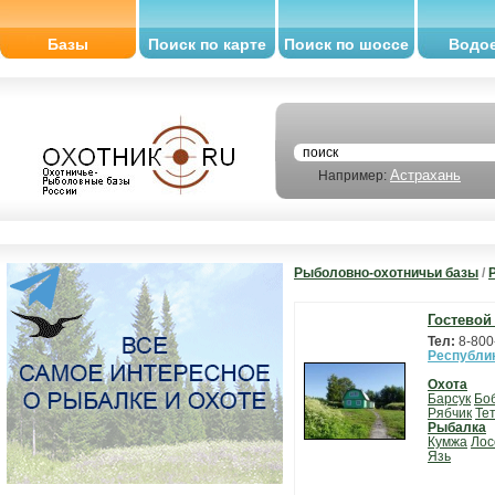
Базы
Поиск по карте
Поиск по шоссе
Водо
Астрахань
Например:
Рыболовно-охотничьи базы
/
Гостевой
Тел:
8-800
Республи
Охота
Барсук
Бо
Рябчик
Те
Рыбалка
Кумжа
Лос
Язь