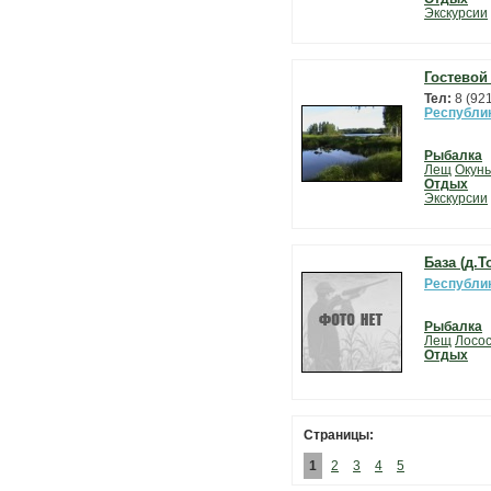
Экскурсии
Гостевой
Тел:
8 (92
Республи
Рыбалка
Лещ
Окунь
Отдых
Экскурсии
База (д.Т
Республи
Рыбалка
Лещ
Лосо
Отдых
Страницы:
1
2
3
4
5