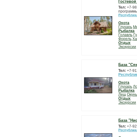
Гостевой
Тел:
+7-98
программы)
Республик
Охота
Глухарь
М
Рыбалка
Голавль
Г
Форель
Ха
Отдых
Экскурсии
База "Ся
Тел:
+7-91
Республи
Охота
Глухарь
Л
Рыбалка
Лещ
Окунь
Отдых
Экскурсии
База "Ни
Тел:
+7-92
Республик