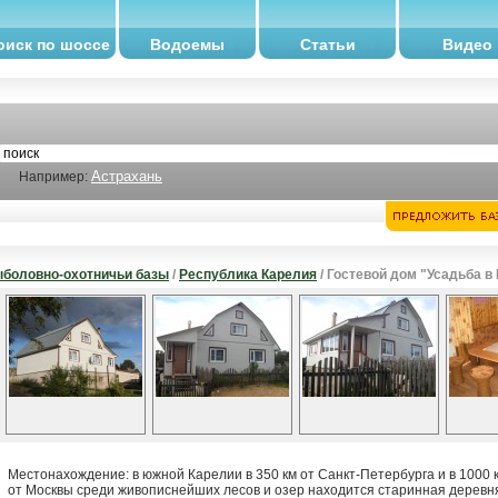
оиск по шоссе
Водоемы
Статьи
Видео
Астрахань
Например:
боловно-охотничьи базы
/
Республика Карелия
/ Гостевой дом "Усадьба в
Местонахождение: в южной Карелии в 350 км от Санкт-Петербурга и в 1000 
от Москвы среди живописнейших лесов и озер находится старинная деревн