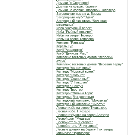
Домики (п.Софпорог)
Домики на озерах Карелии
Домики на озерах Пяозеро и Топозеро
Загородные дома в д. Вирма
Загородный клуб "Эдем"
Загородный эко-отель "Большая
медведица"
Изба "Лазурный берег"
Изба "Рыбный пятачок"
Избы на озере Пяозеро
Избы на озере Топозеро
Кемпинг "Рантала"
Кереть Тур
Клуб "Авиаретро"
Клуб "Денисов Мыс"
Комплекс гостевых домов "Вепсский
хутор"
Комплекс гостевых домов "Деревня Терву"
Коттедж "Аанисъярви"
Коттедж "Морской конек"
Коттедж "Пулонга"
Коттедж "Солнечный"
Коттедж "У Николая"
Коттедж в Рантуэ
Коттедж Простор
Коттеджи "Филина Гора"
Коттеджи (Лахденпохья)
Коттеджный комплекс "Мoклахти"
Коттеджный комплекс "Умосту"
Лесная изба на озере Тишкозеро
Лесная изба, Пяозеро
Лесная избушка на озере Алозеро
Лесной дом "Медведь"
Лесной отель "Вегарус"
Лесной отель "Янисъярви"
Лесные домики на берегу Тихтозера
Минибаза "Тунгозеро"