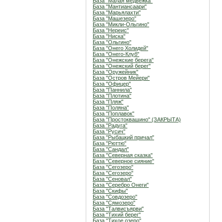
База "Малая медвежка"
База "Мантиансаари"
База "Марьялахти"
База "Машезеро"
База "Микли-Ольгино"
База "Нереис"
База "Ниска"
База "Ольгино"
База "Онего Холидей"
База "Онего-Клуб"
База "Онежские берега"
База "Онежский берег"
База "Оружейник"
База "Остров Мейери"
База "Офицер"
База "Паннила"
База "Плотина"
База "Пляж"
База "Поляна"
База "Поплавок"
База "Простоквашино" (ЗАКРЫТА)
База "Радуга"
База "Русич"
База "Рыбацкий причал"
База "Рюттю"
База "Сандал"
База "Северная сказка"
База "Северное сияние"
База "Сегозеро"
База "Сегозеро"
База "Сеновал"
База "Серебро Онеги"
База "Скифы"
База "Совдозеро"
База "Сямозеро"
База "Талвисъярви"
База "Тихий берег"
База "Тихое озеро"