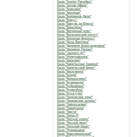
База "Hunter Paradise"
База "Sorola Village"
База "Аласари"
База "Арсенал"
База "Бояринов Двор"
База "Бряус"
База "Вакуль да Ворса"
База "Варозеро"
База "Ветреный пояс"
База "Волозерский погост"
База "Воронов-Форпост"
База "Дача Винтера"
База "Деревня Александровка"
База "Деревня Тереки"
База "Заонего.ру"
База "Инжунаволок"
База "Карелия"
База "Карельская Заимка"
База "Карельский берег"
База "Киселевка"
База "Конди"
База "Крошнозеро"
База "Кузаранда"
База "Куйкаярви"
База "Курмойла"
База "Куха губа"
База "Ладожские зори"
База "Ладожские шхеры"
База "Лайдосалми"
База "Ламбушка"
База "Лахта"
База "Лена-Л"
База "Лесное озеро"
База "Лесной двор"
База "Лопский берег"
База "Лумиваара"
База "Максимальный"