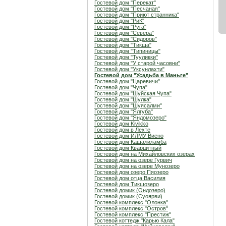
Гостевой дом "Перекат"
Гостевой дом "Песчаная"
Гостевой дом "Приют странника"
Гостевой дом "РиК"
Гостевой дом "Руга"
Гостевой дом "Севера"
Гостевой дом "Сидоров"
Гостевой дом "Тикша"
Гостевой дом "Типиницы"
Гостевой дом "Тууликки"
Гостевой дом "У старой часовни"
Гостевой дом "Уксунлахти"
Гостевой дом "Усадьба в Маньге"
Гостевой дом "Царевичи"
Гостевой дом "Чупа"
Гостевой дом "Шуйская Чупа"
Гостевой дом "Шулка"
Гостевой дом "Шуясалми"
Гостевой дом "Ялгуба"
Гостевой дом "Яндомозеро"
Гостевой дом Kivikko
Гостевой дом в Лехте
Гостевой дом ИЛМУ Виено
Гостевой дом Кашалиламба
Гостевой дом Кварцитный
Гостевой дом на Михайловских озерах
Гостевой дом на озере Гурвич
Гостевой дом на озере Мунозеро
Гостевой дом озеро Пяозеро
Гостевой дом отца Василия
Гостевой дом Тикшозеро
Гостевой домик (Ондозеро)
Гостевой домик (Суоярви)
Гостевой комплекс "Олонка"
Гостевой комплекс "Остров"
Гостевой комплекс "Престиж"
Гостевой коттедж "Карью Кала"