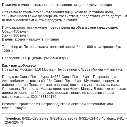
Питание:
самостоятельное приготовление пищи или услуги повара.
Для самостоятельного приготовления пищи хозяева гостиного дома,
занимающиеся также фермерским хозяйством, предоставляют по доступны
ценам экологически чистые продукты питания.
При оказании гостям услуг повара цены на обед и ужин следующие:
Обед - 450 р/чел
Ужин - 300 р/чел
В цены входят и продукты питания
Трансфер из Петрозаводска: легковой автомобиль - 600 р., микроавтобус -
1200 р.
Проводник: 200 р. (ягоды, рыбалка и др.)
Как к нам добраться
Поезда из Москвы: №18 Москва - Петрозаводск; №382 Москва – Мурманск.
Поезда из Санкт-Петербурга: №658 Санкт-Петербург – Петрозаводск.
Автомобилем: с трассы «М-18» Санкт-Петербург - Мурманск, свернуть в
районе поселка Пряжа (не заезжая туда) поворот с указателем на город
Сортавала. До поселка Маньга проезжая Новую Маньгу. В поселке основная
дорога отвернет на 90 градусов, проехать прямо не сворачивая, дом
находится слева. ICQ: 473166176
Возможен трансфер из Петрозаводска на легковом автомобиле или
микроавтобусе.
Телефон:
8-921-625-29-72, 8-814-256-32079, 8-921-624-45-45, факс: 8-814-
256-320-79