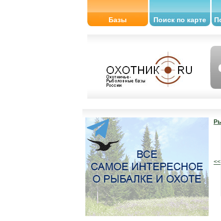
Базы
Поиск по карте
П
Ры
<<