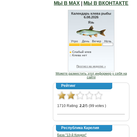
МЫ В МАХ
|
МЫ В ВКОНТАКТЕ
Календарь клева рыбы
6.08.2026
Язь
Утро
День
Вечер
Ночь
Слабый клев
Клева нет
Прогноз на неделю »
Можете разместить этот информер у себя на
сайте
Рейтинг
1710 Rating:
2.2
/5 (99 votes )
Республика Карелия
База "13-й Кордон"