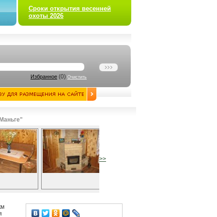
Сроки открытия весенней
охоты 2026
(
0
)
Избранное
Очистить
 Маньге"
>>
км
я