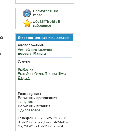
Посмотреть на
т
карте
Добавить базу в
избранное
о
ой
Дополнительная информация
Расположение:
Республика Карелия
в
деревня Маньга
Услуги:
Рыбалка
Ерш
Лещ
Окунь
Плотва
Щука
Отдых
Размещение:
Варианты проживания
Полулюкс
Варианты питания
Одноразовое
Телефон:
8-921-625-29-72, 8-
814-256-32079, 8-921-624-45-
45, факс: 8-814-256-320-79