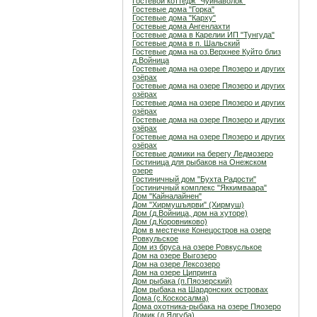
Гостевой коттедж "Чуйнаволок"
Гостевые дома "Горка"
Гостевые дома "Карху"
Гостевые дома Ангенлахти
Гостевые дома в Карелии ИП "Тунгуда"
Гостевые дома в п. Шальский
Гостевые дома на оз.Верхнее Куйто близ
д.Войница
Гостевые дома на озере Пяозеро и других
озёрах
Гостевые дома на озере Пяозеро и других
озёрах
Гостевые дома на озере Пяозеро и других
озёрах
Гостевые дома на озере Пяозеро и других
озёрах
Гостевые дома на озере Пяозеро и других
озёрах
Гостевые домики на берегу Ледмозеро
Гостиница для рыбаков на Онежском
озере
Гостиничный дом "Бухта Радости"
Гостиничный комплекс "Яккимваара"
Дом "Кайналайнен"
Дом "Хирмушъярви" (Хирмуш)
Дом (д.Войница, дом на хуторе)
Дом (д.Коровниково)
Дом в местечке Конецостров на озере
Ровкульское
Дом из бруса на озере Ровкуслькое
Дом на озере Выгозеро
Дом на озере Лексозеро
Дом на озере Ципринга
Дом рыбака (п.Пяозерский)
Дом рыбака на Шардонских островах
Дома (с.Коскосалма)
Дома охотника-рыбака на озере Пяозеро
Домик (д.Ялгуба)