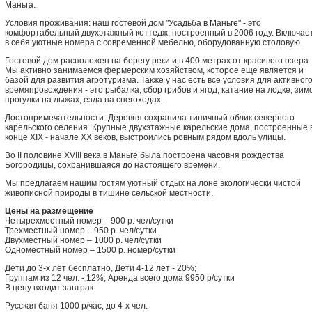
Маньга.
Условия проживания: наш гостевой дом "Усадьба в Маньге" - это
комфортабельный двухэтажный коттедж, построенный в 2006 году. Включае
в себя уютные номера с современной мебелью, оборудованную столовую.
Гостевой дом расположен на берегу реки и в 400 метрах от красивого озера.
Мы активно занимаемся фермерским хозяйством, которое еще является и
базой для развития агротуризма. Также у нас есть все условия для активног
времяпровождения - это рыбалка, сбор грибов и ягод, катание на лодке, зим
прогулки на лыжах, езда на снeгоходах.
Достопримечательности: Деревня сохранила типичный облик северного
карельского селения. Крупные двухэтажные карельские дома, построенные 
конце XIX - начале XX веков, выстроились ровным рядом вдоль улицы.
Во II половине XVIII века в Маньге была построена часовня рождества
Богородицы, сохранившаяся до настоящего времени.
Мы предлагаем нашим гостям уютный отдых на лоне экологически чистой
живописной природы в тишине сельской местности.
Цены на размещение
Четырехместный номер – 900 р. чел/сутки
Трехместный номер – 950 р. чел/сутки
Двухместный номер – 1000 р. чел/сутки
Одноместный номер – 1500 р. номер/сутки
Дети до 3-х лет бесплатно, Дети 4-12 лет - 20%;
Группам из 12 чел. - 12%; Аренда всего дома 9950 р/сутки
В цену входит завтрак
Русская баня 1000 р/час, до 4-х чел.