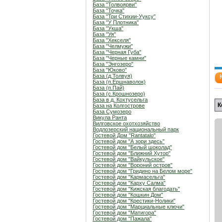
База "Толвоярви"
База "Точка"
База "Три Стихии-Ууксу"
База "У Плотника"
База "Укша"
База "Уя"
База "Хекселя"
База "Челмужи"
База "Черная Губа"
База "Черные камни"
База "Энгозеро"
База "Юково"
База (д.Толвуя)
База (п.Ершнаволок)
База (п.Пай)
База (с.Крошнозеро)
База в д. Кохтусельга
К
База на Колгострове
База Сумозеро
Викула Ранта
Вилговское охотхозяйство
Водлозерский национальный парк
Гостевой Дом "Rantatalo"
Гостевой дом "А зори здесь"
Гостевой дом "Белый шоколад"
Гостевой дом "Ближний Хутор"
Гостевой дом "Вайкульское"
Гостевой дом "Вороний остров"
Гостевой дом "Гридино на Белом море"
Гостевой дом "Кармасельга"
Гостевой дом "Карху Салма"
Гостевой дом "Кижская благодать"
Гостевой дом "Кошкин Дом"
Гостевой дом "Крестики-Нолики"
Гостевой дом "Марциальные ключи"
Гостевой дом "Матигора"
Гостевой дом "Пажала"