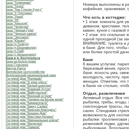
База "Толвоярви"
Номера выполнены в раз
База "Точка"
кофейная, оранжевая, 
База "Три Стихии-Ууксу"
База "У Плотника"
База "Укша"
Что есть в коттедже:
База "Уя"
• 1 этаж: комната для 
База "Хекселя"
диваном, креслами, те
База "Челмужи"
камин; кухня с газовой
База "Черная Губа"
База "Черные камни"
• 2 этаж: это спальная 
База "Энгозеро"
одной проходной (за за
База "Юково"
ВНИМАНИЕ: туалета и ду
База (д.Толвуя)
в бане. Для того, чтобы
База (п.Ершнаволок)
База (п.Пай)
или более простой дачн
База (с.Крошнозеро)
База в д. Кохтусельга
Баня
База на Колгострове
К вашим услугам: парил
База Сумозеро
березовый веник, прост
Викула Ранта
Вилговское охотхозяйство
бане: ясность ума, свеж
Водлозерский национальный парк
молодость, чистоту, пр
Гостевой Дом "Rantatalo"
женщин. Отметим, что то
Гостевой дом "А зори здесь"
в баню не столько, чтоб
Гостевой дом "Белый шоколад"
Гостевой дом "Ближний Хутор"
Гостевой дом "Вайкульское"
Отдых, развлечения
Гостевой дом "Вороний остров"
Активный отдых: Все чт
Гостевой дом "Гридино на Белом море"
рыбалка, грибы, ягоды,
Гостевой дом "Кармасельга"
снегоходные трассы, лы
Гостевой дом "Карху Салма"
Гостевой дом "Кижская благодать"
санях. Стендовая стрел
Гостевой дом "Кошкин Дом"
возможность для охотни
Гостевой дом "Крестики-Нолики"
рыбалки: троллинговая 
Гостевой дом "Марциальные ключи"
резиновой лодки, удочка
Гостевой дом "Матигора"
Гостевой дом "Пажала"
рыболовная. Дополните