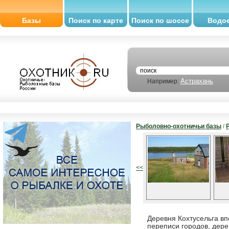
Базы
Поиск по карте
Поиск по шоссе
Водо
Астрахань
Например:
Рыболовно-охотничьи базы
/
<<
Деревня Кохтусельга вп
переписи городов, дере