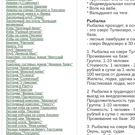
Домики (п.Софпорог)
* Индивидуальная охота
Домики на озерах Карелии
* Волк на вабе,
Домики на озерах Пяозеро и Топозеро
* Вальдшнеп на тяге.
Загородные дома в д. Вирма
Загородный клуб "Эдем"
Рыбалка
Загородный эко-отель "Большая
медведица"
Рыбалка проходит, в ос
Изба "Лазурный берег"
- это озеро Тулмозеро,
Изба "Рыбный пятачок"
база;
Избы на озере Пяозеро
- лесные ламбушки и оз
Избы на озере Топозеро
Кемпинг "Рантала"
- озеро Ведлозеро в 30 
Кереть Тур
Клуб "Авиаретро"
1. Рыбалка на озере Ту
Клуб "Денисов Мыс"
Проживание на базе:
Комплекс гостевых домов "Вепсский
Группа: 1-10 человек
хутор"
Комплекс гостевых домов "Деревня Терву"
Стоимость: 1 человек - 
Коттедж "Аанисъярви"
рублей в сутки за 1 чел
Коттедж "Морской конек"
100 метров от домика д
Коттедж "Пулонга"
Жилеты, лодка, удочка 
Коттедж "Солнечный"
Коттедж "У Николая"
Пластиковая лодка, мото
Коттедж в Рантуэ
Коттедж Простор
2. Рыбалка в труднодос
Коттеджи "Филина Гора"
выезд на внедорожника
Коттеджи (Лахденпохья)
Продолжительность тура
Коттеджный комплекс "Мoклахти"
Коттеджный комплекс "Умосту"
Группа: 1-10 человек
Лесная изба на озере Тишкозеро
Стоимость: 1 человек - 6
Лесная изба, Пяозеро
рублей в сутки с челове
Лесная избушка на озере Алозеро
Проживание на базе: 20
Лесной дом "Медведь"
Лесной отель "Вегарус"
Лесной отель "Янисъярви"
3. Рыбалка на озере Ве
Лесные домики на берегу Тихтозера
Окунь, щука, судак.
Минибаза "Тунгозеро"