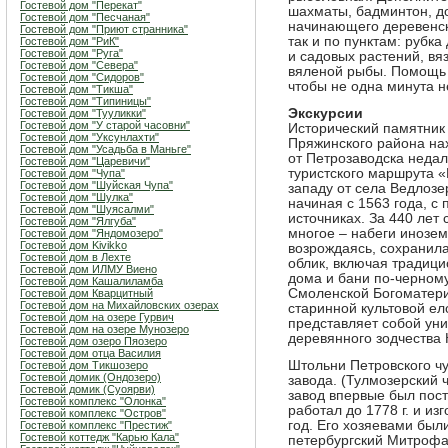
Гостевой дом "Перекат"
шахматы, бадминтон, до
Гостевой дом "Песчаная"
начинающего деревенск
Гостевой дом "Приют странника"
так и по пунктам: рубка
Гостевой дом "РиК"
Гостевой дом "Руга"
и садовых растений, вяз
Гостевой дом "Севера"
вяленой рыбы. Помощь 
Гостевой дом "Сидоров"
чтобы не одна минута н
Гостевой дом "Тикша"
Гостевой дом "Типиницы"
Экскурсии
Гостевой дом "Тууликки"
Гостевой дом "У старой часовни"
Исторический памятник
Гостевой дом "Уксунлахти"
Пряжинского района на
Гостевой дом "Усадьба в Маньге"
от Петрозаводска недал
Гостевой дом "Царевичи"
туристского маршрута «
Гостевой дом "Чупа"
Гостевой дом "Шуйская Чупа"
западу от села Ведлозе
Гостевой дом "Шулка"
начиная с 1563 года, с
Гостевой дом "Шуясалми"
источниках. За 440 лет
Гостевой дом "Ялгуба"
многое – набеги инозем
Гостевой дом "Яндомозеро"
Гостевой дом Kivikko
возрождаясь, сохранила
Гостевой дом в Лехте
облик, включая традици
Гостевой дом ИЛМУ Виено
дома и бани по-черному
Гостевой дом Кашалиламба
Смоленской Богоматери
Гостевой дом Кварцитный
Гостевой дом на Михайловских озерах
старинной культовой е
Гостевой дом на озере Гурвич
представляет собой ун
Гостевой дом на озере Мунозеро
деревянного зодчества 
Гостевой дом озеро Пяозеро
Гостевой дом отца Василия
Штольни Петровского ч
Гостевой дом Тикшозеро
Гостевой домик (Ондозеро)
завода. (Тулмозерский
Гостевой домик (Суоярви)
завод впервые был пост
Гостевой комплекс "Олонка"
работал до 1778 г. и из
Гостевой комплекс "Остров"
год. Его хозяевами был
Гостевой комплекс "Престиж"
Гостевой коттедж "Карью Кала"
петербургский Митрофан