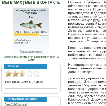
МЫ В МАХ
|
МЫ В ВКОНТАКТЕ
Олонецкой губернии. О
облепивших со всех сто
насчитывалось 13 дворо
Календарь клева рыбы
производство, в деревн
7.08.2026
завод, а в поселке Кол
Язь
металлическую руду. На
производственный комп
выплавки чугуна и выдел
До сегодняшнего дня со
Утро
День
Вечер
Ночь
Судя по всему, места 
времен, т.к. упоминаетс
Слабый клев
Терещенко "О водном пу
Клева нет
Коренное население эти
население общается дру
Прогноз на неделю »
небольшой школьной ра
Можете разместить этот информер у себя на
точно изображена истор
сайте
Не пощадили эти края 
Рейтинг
Отечественной войны и
долиной смерти.
До войны в деревне было
площадь. Это еще помн
1697 Rating:
2.6
/5 (107 votes )
деревне 15 домов, вклю
новая жизнь деревни и 
этого края не может не 
2001 году здесь побыва
Республика Карелия
Карельского НЦ, изучаю
в болотах есть сои зве
База "13-й Кордон"