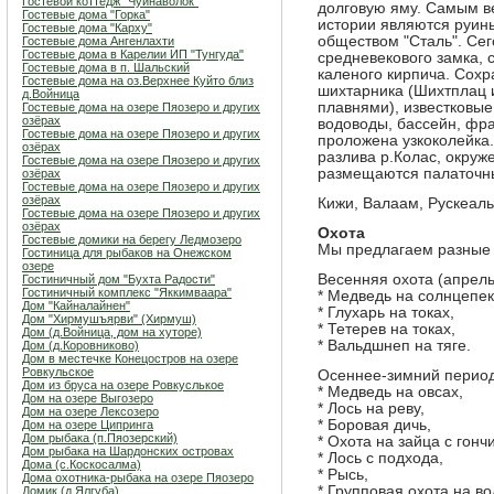
Гостевой коттедж "Чуйнаволок"
долговую яму. Самым в
Гостевые дома "Горка"
истории являются руины
Гостевые дома "Карху"
обществом "Сталь". Сег
Гостевые дома Ангенлахти
Гостевые дома в Карелии ИП "Тунгуда"
средневекового замка, 
Гостевые дома в п. Шальский
каленого кирпича. Сохр
Гостевые дома на оз.Верхнее Куйто близ
шихтарника (Шихтплац и
д.Войница
плавнями), известковые
Гостевые дома на озере Пяозеро и других
озёрах
водоводы, бассейн, фр
Гостевые дома на озере Пяозеро и других
проложена узкоколейка
озёрах
разлива р.Колас, окруж
Гостевые дома на озере Пяозеро и других
размещаются палаточны
озёрах
Гостевые дома на озере Пяозеро и других
озёрах
Кижи, Валаам, Рускеаль
Гостевые дома на озере Пяозеро и других
озёрах
Охота
Гостевые домики на берегу Ледмозеро
Мы предлагаем разные 
Гостиница для рыбаков на Онежском
озере
Весенняя охота (апрель
Гостиничный дом "Бухта Радости"
Гостиничный комплекс "Яккимваара"
* Медведь на солнцепек
Дом "Кайналайнен"
* Глухарь на токах,
Дом "Хирмушъярви" (Хирмуш)
* Тетерев на токах,
Дом (д.Войница, дом на хуторе)
* Вальдшнеп на тяге.
Дом (д.Коровниково)
Дом в местечке Конецостров на озере
Ровкульское
Осеннее-зимний период 
Дом из бруса на озере Ровкуслькое
* Медведь на овсах,
Дом на озере Выгозеро
* Лось на реву,
Дом на озере Лексозеро
* Боровая дичь,
Дом на озере Ципринга
Дом рыбака (п.Пяозерский)
* Охота на зайца с гонч
Дом рыбака на Шардонских островах
* Лось с подхода,
Дома (с.Коскосалма)
* Рысь,
Дома охотника-рыбака на озере Пяозеро
* Групповая охота на в
Домик (д.Ялгуба)