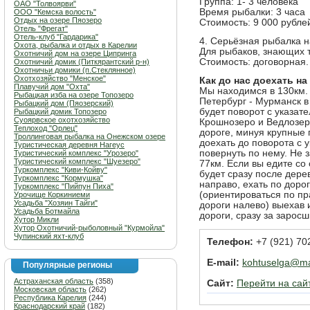
Группа: 1- 3 человека
ОАО "Толвоярви"
Время рыбалки: 3 часа
ООО "Кемска волость"
Отдых на озере Пяозеро
Стоимость: 9 000 рублей
Отель "Фрегат"
Отель-клуб "Гардарика"
4. Серьёзная рыбалка н
Охота, рыбалка и отдых в Карелии
Для рыбаков, знающих т
Охотничий дом на озере Ципринга
Стоимость: договорная.
Охотничий домик (Питкярантский р-н)
Охотничьи домики (п.Стеклянное)
Охотхозяйство "Менское"
Как до нас доехать н
Плавучий дом "Охта"
Мы находимся в 130км. 
Рыбацкая изба на озере Топозеро
Петербург - Мурманск в
Рыбацкий дом (Пяозерский)
будет поворот с указат
Рыбацкий домик Топозеро
Суоярвское охотхозяйство
Крошнозеро и Ведлозеро
Теплоход "Орлец"
дороге, минуя крупные 
Троллинговая рыбалка на Онежском озере
доехать до поворота с 
Туристическая деревня Нагеус
повернуть по нему. Не 
Туристический комплекс "Урозеро"
Туристический комплекс "Шуезеро"
77км. Если вы едите со
Туркомплекс "Киви-Койву"
будет сразу после дере
Туркомплекс "Кормушка"
направо, ехать по дорог
Туркомплекс "Пийпун Пиха"
(ориентироваться по пр
Урочище Коркиниеми
Усадьба "Хозяин Тайги"
дороги налево) выехав 
Усадьба Ботмайла
дороги, сразу за зарос
Хутор Микли
Хутор Охотничий-рыболовный "Курмойла"
Чупинский яхт-клуб
Телефон:
+7 (921) 702
E-mail:
kohtuselga@mai
Популярные регионы
Астраханская область
(358)
Сайт:
Перейти на сай
Московская область
(262)
Республика Карелия
(244)
Краснодарский край
(182)