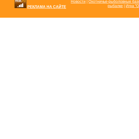
Новости
|
Охотничье-рыболовные ба
рыбалке
|
Игра "О
РЕКЛАМА НА САЙТЕ