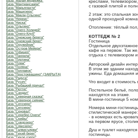
База "Малая медвежка"
креслами, телевизором,
База "Мантиансаари"
с газовой плитой и пол
База "Марьялахти"
База "Машезеро"
2 этаж: это спальная зо
База "Микли-Ольгино"
одной проходной комна
База "Нереис"
База "Ниска"
База "Ольгино"
Отопление: тёплый пол,
База "Онего Холидей"
База "Онего-Клуб"
КОТТЕДЖ № 2
База "Онежские берега"
Гостиница
База "Онежский берег"
База "Оружейник"
Отдельное двухэтажное 
База "Остров Мейери"
кафе на первом. Так же
База "Офицер"
отдыха с телевизором и
База "Паннила"
База "Плотина"
База "Пляж"
Авторский дизайн интер
База "Поляна"
В этом же здании наход
База "Поплавок"
ужины. Еда домашняя и 
База "Простоквашино" (ЗАКРЫТА)
База "Радуга"
Что входит в стоимость
База "Русич"
База "Рыбацкий причал"
База "Рюттю"
Постельное бельё, полот
База "Сандал"
находятся на этаже.
База "Северная сказка"
В мини-гостинице 5 ном
База "Северное сияние"
База "Сегозеро"
Номера мини-гостиницы
База "Сегозеро"
База "Сеновал"
стилистической манере:
База "Серебро Онеги"
- в номерах есть крова
База "Скифы"
на первом ярусе, столи
База "Совдозеро"
База "Сямозеро"
Душ и туалет находятся
База "Талвисъярви"
База "Тихий берег"
гостиницы.
База "Тихое озеро"