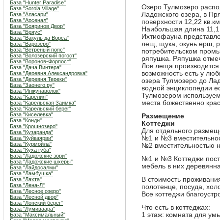
База "Hunter Paradise"
Озеро Тулмозеро распол
База "Sorola Village"
Ладожского озера, в П
База "Аласари"
База "Арсенал"
поверхности 12,22 кв.к
База "Бояринов Двор"
Наибольшая длина 11,1 
База "Бряус"
Ихтиофауна представлен
База "Вакуль да Ворса"
лещ, щука, окунь ерш,
База "Варозеро"
База "Ветреный пояс"
потребительском промыс
База "Волозерский погост"
ряпушка. Ряпушка отмеч
База "Воронов-Форпост"
Лов леща производится 
База "Дача Винтера"
возможность есть у люб
База "Деревня Александровка"
База "Деревня Тереки"
озера Тулмозеро до Лад
База "Заонего.ру"
водной энциклопедии ес
База "Инжунаволок"
Тулмозером используемы
База "Карелия"
места божественно кра
База "Карельская Заимка"
База "Карельский берег"
База "Киселевка"
Размещение
База "Конди"
Коттеджи
База "Крошнозеро"
Для отдельного размеще
База "Кузаранда"
№1 и №3 вместительнос
База "Куйкаярви"
База "Курмойла"
№2 вместительностью н
База "Куха губа"
База "Ладожские зори"
№1 и №3 Коттеджи постр
База "Ладожские шхеры"
мебель в них деревянна
База "Лайдосалми"
База "Ламбушка"
В стоимость проживания
База "Лахта"
База "Лена-Л"
полотенце, посуда, хол
База "Лесное озеро"
Все коттеджи благоустро
База "Лесной двор"
База "Лопский берег"
Что есть в коттеджах:
База "Лумиваара"
1 этаж: комната для умы
База "Максимальный"