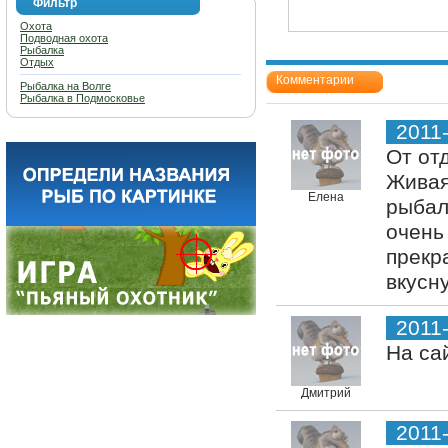
Фильтр
Охота
Подводная охота
Рыбалка
Отдых
Комментарии
Рыбалка на Волге
Рыбалка в Подмосковье
2011
От от
Живая
Елена
рыбал
очень
прекр
вкусн
2011
На са
Дмитрий
2011