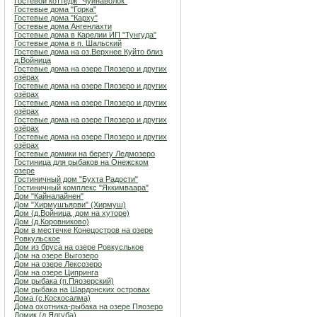
Гостевой коттедж "Чуйнаволок"
Гостевые дома "Горка"
Гостевые дома "Карху"
Гостевые дома Ангенлахти
Гостевые дома в Карелии ИП "Тунгуда"
Гостевые дома в п. Шальский
Гостевые дома на оз.Верхнее Куйто близ
д.Войница
Гостевые дома на озере Пяозеро и других
озёрах
Гостевые дома на озере Пяозеро и других
озёрах
Гостевые дома на озере Пяозеро и других
озёрах
Гостевые дома на озере Пяозеро и других
озёрах
Гостевые дома на озере Пяозеро и других
озёрах
Гостевые домики на берегу Ледмозеро
Гостиница для рыбаков на Онежском
озере
Гостиничный дом "Бухта Радости"
Гостиничный комплекс "Яккимваара"
Дом "Кайналайнен"
Дом "Хирмушъярви" (Хирмуш)
Дом (д.Войница, дом на хуторе)
Дом (д.Коровниково)
Дом в местечке Конецостров на озере
Ровкульское
Дом из бруса на озере Ровкуслькое
Дом на озере Выгозеро
Дом на озере Лексозеро
Дом на озере Ципринга
Дом рыбака (п.Пяозерский)
Дом рыбака на Шардонских островах
Дома (с.Коскосалма)
Дома охотника-рыбака на озере Пяозеро
Домик (д.Ялгуба)