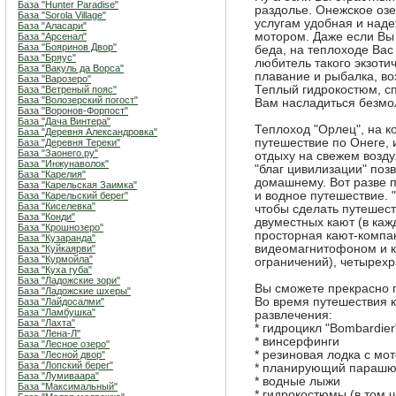
База "Hunter Paradise"
раздолье. Онежское озе
База "Sorola Village"
услугам удобная и над
База "Аласари"
мотором. Даже если Вы
База "Арсенал"
База "Бояринов Двор"
беда, на теплоходе Ва
База "Бряус"
любитель такого экзоти
База "Вакуль да Ворса"
плавание и рыбалка, во
База "Варозеро"
Теплый гидрокостюм, сп
База "Ветреный пояс"
База "Волозерский погост"
Вам насладиться безмо
База "Воронов-Форпост"
База "Дача Винтера"
Теплоход "Орлец", на 
База "Деревня Александровка"
путешествие по Онеге, 
База "Деревня Тереки"
База "Заонего.ру"
отдыху на свежем возд
База "Инжунаволок"
"благ цивилизации" поз
База "Карелия"
домашнему. Вот разве по
База "Карельская Заимка"
и водное путешествие.
База "Карельский берег"
База "Киселевка"
чтобы сделать путешес
База "Конди"
двуместных кают (в каж
База "Крошнозеро"
просторная кают-компан
База "Кузаранда"
видеомагнитофоном и ка
База "Куйкаярви"
База "Курмойла"
ограничений), четырехр
База "Куха губа"
База "Ладожские зори"
Вы сможете прекрасно п
База "Ладожские шхеры"
Во время путешествия 
База "Лайдосалми"
База "Ламбушка"
развлечения:
База "Лахта"
* гидроцикл "Bombardie
База "Лена-Л"
* винсерфинги
База "Лесное озеро"
* резиновая лодка с мо
База "Лесной двор"
База "Лопский берег"
* планирующий парашю
База "Лумиваара"
* водные лыжи
База "Максимальный"
* гидрокостюмы (в том 