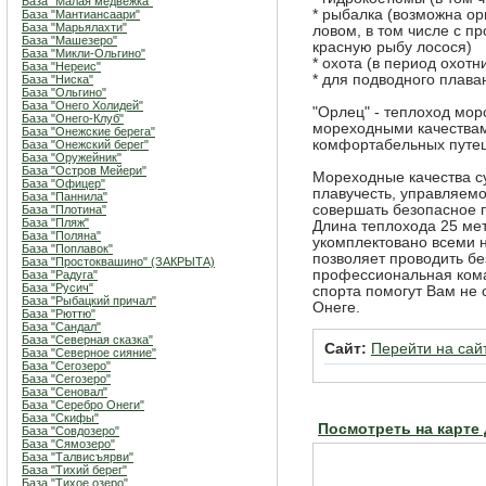
База "Малая медвежка"
* рыбалка (возможна о
База "Мантиансаари"
База "Марьялахти"
ловом, в том числе с 
База "Машезеро"
красную рыбу лосося)
База "Микли-Ольгино"
* охота (в период охотн
База "Нереис"
* для подводного плав
База "Ниска"
База "Ольгино"
База "Онего Холидей"
"Орлец" - теплоход мо
База "Онего-Клуб"
мореходными качествам
База "Онежские берега"
комфортабельных путеш
База "Онежский берег"
База "Оружейник"
База "Остров Мейери"
Мореходные качества су
База "Офицер"
плавучесть, управляемо
База "Паннила"
совершать безопасное 
База "Плотина"
База "Пляж"
Длина теплохода 25 мет
База "Поляна"
укомплектовано всеми 
База "Поплавок"
позволяет проводить бе
База "Простоквашино" (ЗАКРЫТА)
профессиональная кома
База "Радуга"
База "Русич"
спорта помогут Вам не 
База "Рыбацкий причал"
Онеге.
База "Рюттю"
База "Сандал"
База "Северная сказка"
Сайт:
Перейти на сай
База "Северное сияние"
База "Сегозеро"
База "Сегозеро"
База "Сеновал"
База "Серебро Онеги"
База "Скифы"
Посмотреть на карте
База "Совдозеро"
База "Сямозеро"
База "Талвисъярви"
База "Тихий берег"
База "Тихое озеро"