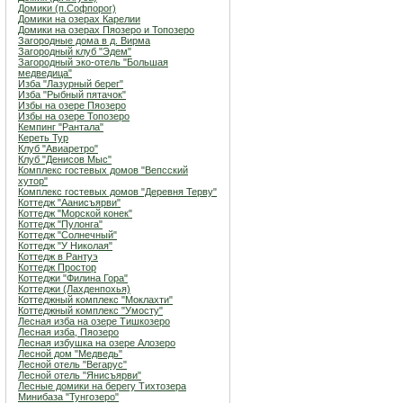
Домики (п.Софпорог)
Домики на озерах Карелии
Домики на озерах Пяозеро и Топозеро
Загородные дома в д. Вирма
Загородный клуб "Эдем"
Загородный эко-отель "Большая
медведица"
Изба "Лазурный берег"
Изба "Рыбный пятачок"
Избы на озере Пяозеро
Избы на озере Топозеро
Кемпинг "Рантала"
Кереть Тур
Клуб "Авиаретро"
Клуб "Денисов Мыс"
Комплекс гостевых домов "Вепсский
хутор"
Комплекс гостевых домов "Деревня Терву"
Коттедж "Аанисъярви"
Коттедж "Морской конек"
Коттедж "Пулонга"
Коттедж "Солнечный"
Коттедж "У Николая"
Коттедж в Рантуэ
Коттедж Простор
Коттеджи "Филина Гора"
Коттеджи (Лахденпохья)
Коттеджный комплекс "Мoклахти"
Коттеджный комплекс "Умосту"
Лесная изба на озере Тишкозеро
Лесная изба, Пяозеро
Лесная избушка на озере Алозеро
Лесной дом "Медведь"
Лесной отель "Вегарус"
Лесной отель "Янисъярви"
Лесные домики на берегу Тихтозера
Минибаза "Тунгозеро"