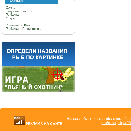
Фильтр
Охота
Подводная охота
Рыбалка
Отдых
Рыбалка на Волге
Рыбалка в Подмосковье
Новости
|
Охотничье-рыболовные ба
рыбалке
|
Игра "О
РЕКЛАМА НА САЙТЕ