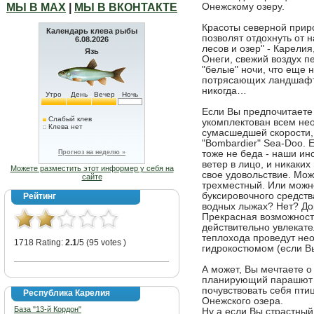
МЫ В МАХ
|
МЫ В ВКОНТАКТЕ
Онежскому озеру.
Красоты северной прир
Календарь клева рыбы
позволят отдохнуть от 
6.08.2026
лесов и озер" - Карели
Язь
Онеги, свежий воздух 
"белые" ночи, что еще 
потрясающих ландшафтов
никогда…
Утро
День
Вечер
Ночь
Если Вы предпочитаете 
Слабый клев
укомплектован всем не
Клева нет
сумасшедшей скорости,
"Bombardier" Sea-Doo. 
Прогноз на неделю »
тоже не беда - наши инс
ветер в лицо, и никаки
Можете разместить этот информер у себя на
свое удовольствие. Мож
сайте
трехместный. Или можно
буксировочного средств
Рейтинг
водных лыжах? Нет? Дор
Прекрасная возможность
действительно увлекат
теплохода проведут не
1718 Rating:
2.1
/5 (95 votes )
гидрокостюмом (если В
А может, Вы мечтаете о
планирующий парашют 
почувствовать себя пт
Республика Карелия
Онежского озера.
База "13-й Кордон"
Ну а если Вы страстный