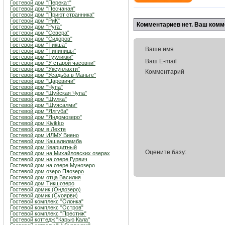
Гостевой дом "Перекат"
Гостевой дом "Песчаная"
Гостевой дом "Приют странника"
Гостевой дом "РиК"
Комментариев нет. Ваш комм
Гостевой дом "Руга"
Гостевой дом "Севера"
Гостевой дом "Сидоров"
Гостевой дом "Тикша"
Ваше имя
Гостевой дом "Типиницы"
Гостевой дом "Тууликки"
Ваш E-mail
Гостевой дом "У старой часовни"
Гостевой дом "Уксунлахти"
Комментарий
Гостевой дом "Усадьба в Маньге"
Гостевой дом "Царевичи"
Гостевой дом "Чупа"
Гостевой дом "Шуйская Чупа"
Гостевой дом "Шулка"
Гостевой дом "Шуясалми"
Гостевой дом "Ялгуба"
Гостевой дом "Яндомозеро"
Гостевой дом Kivikko
Гостевой дом в Лехте
Гостевой дом ИЛМУ Виено
Гостевой дом Кашалиламба
Гостевой дом Кварцитный
Оцените базу:
Гостевой дом на Михайловских озерах
Гостевой дом на озере Гурвич
Гостевой дом на озере Мунозеро
Гостевой дом озеро Пяозеро
Гостевой дом отца Василия
Гостевой дом Тикшозеро
Гостевой домик (Ондозеро)
Гостевой домик (Суоярви)
Гостевой комплекс "Олонка"
Гостевой комплекс "Остров"
Гостевой комплекс "Престиж"
Гостевой коттедж "Карью Кала"