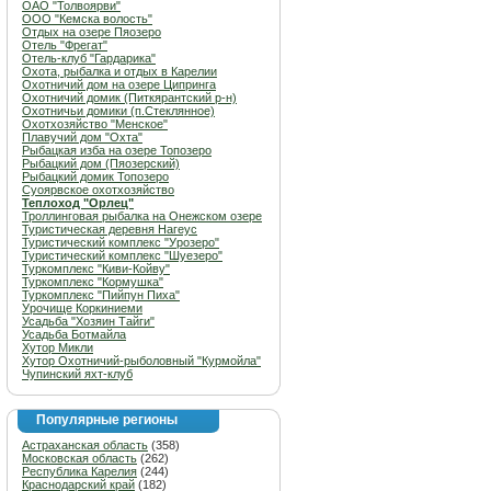
ОАО "Толвоярви"
ООО "Кемска волость"
Отдых на озере Пяозеро
Отель "Фрегат"
Отель-клуб "Гардарика"
Охота, рыбалка и отдых в Карелии
Охотничий дом на озере Ципринга
Охотничий домик (Питкярантский р-н)
Охотничьи домики (п.Стеклянное)
Охотхозяйство "Менское"
Плавучий дом "Охта"
Рыбацкая изба на озере Топозеро
Рыбацкий дом (Пяозерский)
Рыбацкий домик Топозеро
Суоярвское охотхозяйство
Теплоход "Орлец"
Троллинговая рыбалка на Онежском озере
Туристическая деревня Нагеус
Туристический комплекс "Урозеро"
Туристический комплекс "Шуезеро"
Туркомплекс "Киви-Койву"
Туркомплекс "Кормушка"
Туркомплекс "Пийпун Пиха"
Урочище Коркиниеми
Усадьба "Хозяин Тайги"
Усадьба Ботмайла
Хутор Микли
Хутор Охотничий-рыболовный "Курмойла"
Чупинский яхт-клуб
Популярные регионы
Астраханская область
(358)
Московская область
(262)
Республика Карелия
(244)
Краснодарский край
(182)