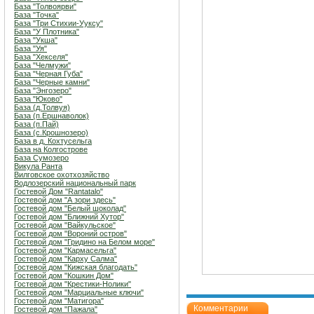
База "Толвоярви"
База "Точка"
База "Три Стихии-Ууксу"
База "У Плотника"
База "Укша"
База "Уя"
База "Хекселя"
База "Челмужи"
База "Черная Губа"
База "Черные камни"
База "Энгозеро"
База "Юково"
База (д.Толвуя)
База (п.Ершнаволок)
База (п.Пай)
База (с.Крошнозеро)
База в д. Кохтусельга
База на Колгострове
База Сумозеро
Викула Ранта
Вилговское охотхозяйство
Водлозерский национальный парк
Гостевой Дом "Rantatalo"
Гостевой дом "А зори здесь"
Гостевой дом "Белый шоколад"
Гостевой дом "Ближний Хутор"
Гостевой дом "Вайкульское"
Гостевой дом "Вороний остров"
Гостевой дом "Гридино на Белом море"
Гостевой дом "Кармасельга"
Гостевой дом "Карху Салма"
Гостевой дом "Кижская благодать"
Гостевой дом "Кошкин Дом"
Гостевой дом "Крестики-Нолики"
Гостевой дом "Марциальные ключи"
Гостевой дом "Матигора"
Комментарии
Гостевой дом "Пажала"