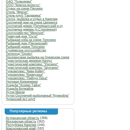
ОАО "Толвоярви"
ООО "Кемска волость"
Отдых на озере Пяозеро
Отель "Фрегат"
Отель-клуб "Гардарика"
Охота, рыбалка и отдых в Карелии
Охотничий дом на озере Ципринга
Охотничий домик (Питкярантский р-н)
Охотничьи домики (п.Стеклянное)
Охотхозяйство "Менское"
Плавучий дом "Охта"
Рыбацкая изба на озере Топозеро
Рыбацкий дом (Пяозерский)
Рыбацкий домик Топозеро
Суоярвское охотхозяйство
Теплоход "Орлец"
Троллинговая рыбалка на Онежском озере
Туристическая деревня Нагеус
Туристический комплекс "Урозеро"
Туристический комплекс "Шуезеро"
Туркомплекс "Киви-Койву"
Туркомплекс "Кормушка"
Туркомплекс "Пийпун Пиха"
Урочище Коркиниеми
Усадьба "Хозяин Тайги"
Усадьба Ботмайла
Хутор Микли
Хутор Охотничий-рыболовный "Курмойла"
Чупинский яхт-клуб
Популярные регионы
Астраханская область
(358)
Московская область
(262)
Республика Карелия
(244)
Краснодарский край
(182)