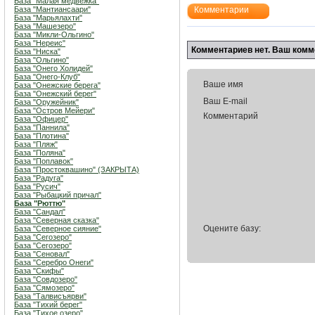
База "Малая медвежка"
База "Мантиансаари"
Комментарии
База "Марьялахти"
База "Машезеро"
База "Микли-Ольгино"
База "Нереис"
Комментариев нет. Ваш комм
База "Ниска"
База "Ольгино"
База "Онего Холидей"
База "Онего-Клуб"
Ваше имя
База "Онежские берега"
База "Онежский берег"
Ваш E-mail
База "Оружейник"
База "Остров Мейери"
Комментарий
База "Офицер"
База "Паннила"
База "Плотина"
База "Пляж"
База "Поляна"
База "Поплавок"
База "Простоквашино" (ЗАКРЫТА)
База "Радуга"
База "Русич"
База "Рыбацкий причал"
База "Рюттю"
База "Сандал"
База "Северная сказка"
Оцените базу:
База "Северное сияние"
База "Сегозеро"
База "Сегозеро"
База "Сеновал"
База "Серебро Онеги"
База "Скифы"
База "Совдозеро"
База "Сямозеро"
База "Талвисъярви"
База "Тихий берег"
База "Тихое озеро"