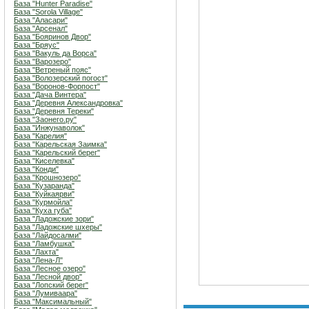
База "Hunter Paradise"
База "Sorola Village"
База "Аласари"
База "Арсенал"
База "Бояринов Двор"
База "Бряус"
База "Вакуль да Ворса"
База "Варозеро"
База "Ветреный пояс"
База "Волозерский погост"
База "Воронов-Форпост"
База "Дача Винтера"
База "Деревня Александровка"
База "Деревня Тереки"
База "Заонего.ру"
База "Инжунаволок"
База "Карелия"
База "Карельская Заимка"
База "Карельский берег"
База "Киселевка"
База "Конди"
База "Крошнозеро"
База "Кузаранда"
База "Куйкаярви"
База "Курмойла"
База "Куха губа"
База "Ладожские зори"
База "Ладожские шхеры"
База "Лайдосалми"
База "Ламбушка"
База "Лахта"
База "Лена-Л"
База "Лесное озеро"
База "Лесной двор"
База "Лопский берег"
База "Лумиваара"
База "Максимальный"