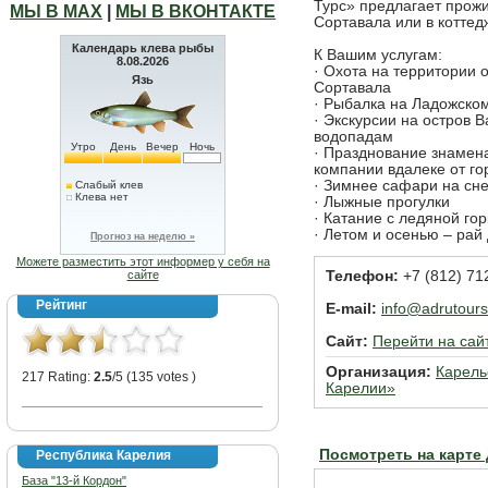
Турс» предлагает прожи
МЫ В МАХ
|
МЫ В ВКОНТАКТЕ
Сортавала или в коттед
Календарь клева рыбы
К Вашим услугам:
8.08.2026
· Охота на территории 
Язь
Сортавала
· Рыбалка на Ладожско
· Экскурсии на остров 
водопадам
Утро
День
Вечер
Ночь
· Празднование знамен
компании вдалеке от го
· Зимнее сафари на сн
Слабый клев
Клева нет
· Лыжные прогулки
· Катание с ледяной гор
· Летом и осенью – рай
Прогноз на неделю »
Можете разместить этот информер у себя на
сайте
Телефон:
+7 (812) 71
Рейтинг
E-mail:
info@adrutour
Сайт:
Перейти на сай
Организация:
Карель
217 Rating:
2.5
/5 (135 votes )
Карелии»
Посмотреть на карте
Республика Карелия
База "13-й Кордон"