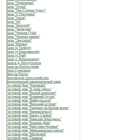
База "Толвоярви"
База "Точка"
База "Три Стихии-Ууксу"
База "У Плотника"
База "Укша"
База "Уя"
База "Хекселя"
База "Челмужи"
База "Черная Губа"
База "Черные камни"
База "Энгозеро"
База "Юково"
База (д.Толвуя)
База (п.Ершнаволок)
База (п.Пай)
База (с.Крошнозеро)
База в д. Кохтусельга
База на Колгострове
База Сумозеро
Викула Ранта
Вилговское охотхозяйство
Водлозерский национальный парк
Гостевой Дом "Rantatalo"
Гостевой дом "А зори здесь"
Гостевой дом "Белый шоколад"
Гостевой дом "Ближний Хутор"
Гостевой дом "Вайкульское"
Гостевой дом "Вороний остров"
Гостевой дом "Гридино на Белом море"
Гостевой дом "Кармасельга"
Гостевой дом "Карху Салма"
Гостевой дом "Кижская благодать"
Гостевой дом "Кошкин Дом"
Гостевой дом "Крестики-Нолики"
Гостевой дом "Марциальные ключи"
Гостевой дом "Матигора"
Гостевой дом "Пажала"