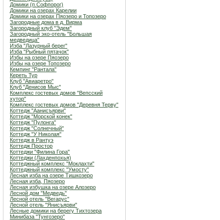
Домики (п.Софпорог)
Домики на озерах Карелии
Домики на озерах Пяозеро и Топозеро
Загородные дома в д. Вирма
Загородный клуб "Эдем"
Загородный эко-отель "Большая
медведица"
Изба "Лазурный берег"
Изба "Рыбный пятачок"
Избы на озере Пяозеро
Избы на озере Топозеро
Кемпинг "Рантала"
Кереть Тур
Клуб "Авиаретро"
Клуб "Денисов Мыс"
Комплекс гостевых домов "Вепсский
хутор"
Комплекс гостевых домов "Деревня Терву"
Коттедж "Аанисъярви"
Коттедж "Морской конек"
Коттедж "Пулонга"
Коттедж "Солнечный"
Коттедж "У Николая"
Коттедж в Рантуэ
Коттедж Простор
Коттеджи "Филина Гора"
Коттеджи (Лахденпохья)
Коттеджный комплекс "Мoклахти"
Коттеджный комплекс "Умосту"
Лесная изба на озере Тишкозеро
Лесная изба, Пяозеро
Лесная избушка на озере Алозеро
Лесной дом "Медведь"
Лесной отель "Вегарус"
Лесной отель "Янисъярви"
Лесные домики на берегу Тихтозера
Минибаза "Тунгозеро"