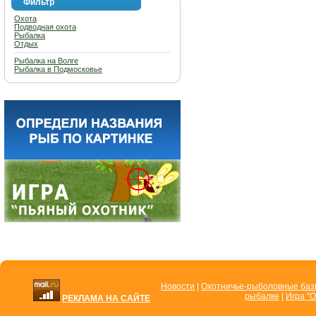
Фильтр
Охота
Подводная охота
Рыбалка
Отдых
Рыбалка на Волге
Рыбалка в Подмосковье
Новости
|
Охотничье-рыболовные ба
рыбалке
|
Игра "О
РЕКЛАМА НА САЙТЕ