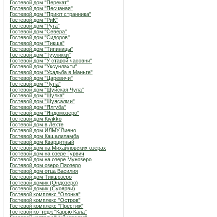
Гостевой дом "Перекат"
Гостевой дом "Песчаная"
Гостевой дом "Приют странника"
Гостевой дом "РиК"
Гостевой дом "Руга"
Гостевой дом "Севера"
Гостевой дом "Сидоров"
Гостевой дом "Тикша"
Гостевой дом "Типиницы"
Гостевой дом "Тууликки"
Гостевой дом "У старой часовни"
Гостевой дом "Уксунлахти"
Гостевой дом "Усадьба в Маньге"
Гостевой дом "Царевичи"
Гостевой дом "Чупа"
Гостевой дом "Шуйская Чупа"
Гостевой дом "Шулка"
Гостевой дом "Шуясалми"
Гостевой дом "Ялгуба"
Гостевой дом "Яндомозеро"
Гостевой дом Kivikko
Гостевой дом в Лехте
Гостевой дом ИЛМУ Виено
Гостевой дом Кашалиламба
Гостевой дом Кварцитный
Гостевой дом на Михайловских озерах
Гостевой дом на озере Гурвич
Гостевой дом на озере Мунозеро
Гостевой дом озеро Пяозеро
Гостевой дом отца Василия
Гостевой дом Тикшозеро
Гостевой домик (Ондозеро)
Гостевой домик (Суоярви)
Гостевой комплекс "Олонка"
Гостевой комплекс "Остров"
Гостевой комплекс "Престиж"
Гостевой коттедж "Карью Кала"