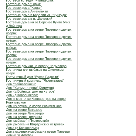
Гостевой коттедж "Чуйнаволок"
Гостевые дома "Горка"
Гостевые дома "Карху"
Гостевые дома Ангенлахти
Гостевые дома в Карелии ИП "Тунгуда"
Гостевые дома в п. Шальский
Гостевые дома на оз.Верхнее Куйто близ
д.Войница
Гостевые дома на озере Пяозеро и других
озёрах
Гостевые дома на озере Пяозеро и других
озёрах
Гостевые дома на озере Пяозеро и других
озёрах
Гостевые дома на озере Пяозеро и других
озёрах
Гостевые дома на озере Пяозеро и других
озёрах
Гостевые домики на берегу Ледмозеро
Гостиница для рыбаков на Онежском
озере
Гостиничный дом "Бухта Радости"
Гостиничный комплекс "Яккимваара"
Дом "Кайналайнен"
Дом "Хирмушъярви" (Хирмуш)
Дом (д.Войница, дом на хуторе)
Дом (д.Коровниково)
Дом в местечке Конецостров на озере
Ровкульское
Дом из бруса на озере Ровкуслькое
Дом на озере Выгозеро
Дом на озере Лексозеро
Дом на озере Ципринга
Дом рыбака (п.Пяозерский)
Дом рыбака на Шардонских островах
Дома (с.Коскосалма)
Дома охотника-рыбака на озере Пяозеро
Домик (д.Ялгуба)