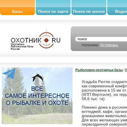
Базы
Поиск по карте
Поиск по шоссе
Водо
Астрахань
Например:
Рыболовно-охотничьи базы
/
Усадьба Рюттю создаетс
как современный комфо
расположена в 15 км от
(КПП Вяртсиля), на тер
58,6 тыс. га).
Помимо дома в русском 
коттеджей, кафе, орган
домашними животными, 
Для всех желающих уже
первозданной северной