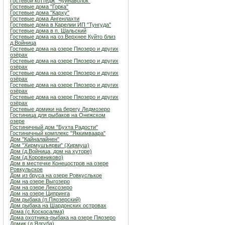
Гостевой коттедж "Чуйнаволок"
Гостевые дома "Горка"
Гостевые дома "Карху"
Гостевые дома Ангенлахти
Гостевые дома в Карелии ИП "Тунгуда"
Гостевые дома в п. Шальский
Гостевые дома на оз.Верхнее Куйто близ
д.Войница
Гостевые дома на озере Пяозеро и других
озёрах
Гостевые дома на озере Пяозеро и других
озёрах
Гостевые дома на озере Пяозеро и других
озёрах
Гостевые дома на озере Пяозеро и других
озёрах
Гостевые дома на озере Пяозеро и других
озёрах
Гостевые домики на берегу Ледмозеро
Гостиница для рыбаков на Онежском
озере
Гостиничный дом "Бухта Радости"
Гостиничный комплекс "Яккимваара"
Дом "Кайналайнен"
Дом "Хирмушъярви" (Хирмуш)
Дом (д.Войница, дом на хуторе)
Дом (д.Коровниково)
Дом в местечке Конецостров на озере
Ровкульское
Дом из бруса на озере Ровкуслькое
Дом на озере Выгозеро
Дом на озере Лексозеро
Дом на озере Ципринга
Дом рыбака (п.Пяозерский)
Дом рыбака на Шардонских островах
Дома (с.Коскосалма)
Дома охотника-рыбака на озере Пяозеро
Домик (д.Ялгуба)