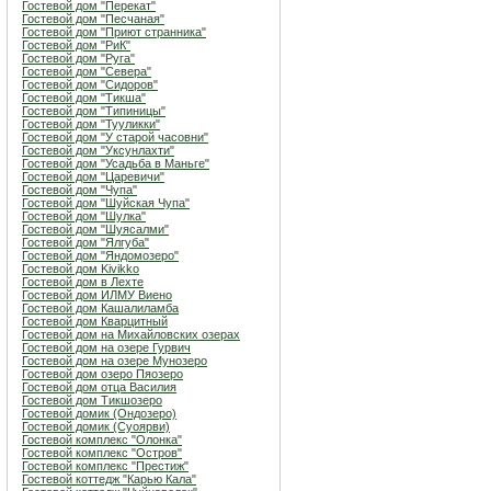
Гостевой дом "Перекат"
Гостевой дом "Песчаная"
Гостевой дом "Приют странника"
Гостевой дом "РиК"
Гостевой дом "Руга"
Гостевой дом "Севера"
Гостевой дом "Сидоров"
Гостевой дом "Тикша"
Гостевой дом "Типиницы"
Гостевой дом "Тууликки"
Гостевой дом "У старой часовни"
Гостевой дом "Уксунлахти"
Гостевой дом "Усадьба в Маньге"
Гостевой дом "Царевичи"
Гостевой дом "Чупа"
Гостевой дом "Шуйская Чупа"
Гостевой дом "Шулка"
Гостевой дом "Шуясалми"
Гостевой дом "Ялгуба"
Гостевой дом "Яндомозеро"
Гостевой дом Kivikko
Гостевой дом в Лехте
Гостевой дом ИЛМУ Виено
Гостевой дом Кашалиламба
Гостевой дом Кварцитный
Гостевой дом на Михайловских озерах
Гостевой дом на озере Гурвич
Гостевой дом на озере Мунозеро
Гостевой дом озеро Пяозеро
Гостевой дом отца Василия
Гостевой дом Тикшозеро
Гостевой домик (Ондозеро)
Гостевой домик (Суоярви)
Гостевой комплекс "Олонка"
Гостевой комплекс "Остров"
Гостевой комплекс "Престиж"
Гостевой коттедж "Карью Кала"