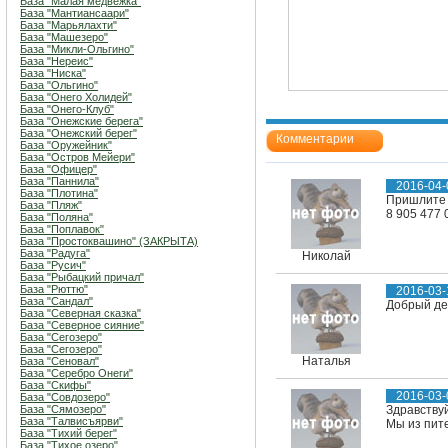
База "Малая медвежка"
База "Мантиансаари"
База "Марьялахти"
База "Машезеро"
База "Микли-Ольгино"
База "Нереис"
База "Ниска"
База "Ольгино"
База "Онего Холидей"
База "Онего-Клуб"
База "Онежские берега"
База "Онежский берег"
Комментарии
База "Оружейник"
База "Остров Мейери"
База "Офицер"
База "Паннила"
2016-04-
База "Плотина"
Пришлите 
База "Пляж"
8 905 477 
База "Поляна"
База "Поплавок"
База "Простоквашино" (ЗАКРЫТА)
База "Радуга"
Николай
База "Русич"
База "Рыбацкий причал"
База "Рюттю"
2016-03-
База "Сандал"
Добрый ден
База "Северная сказка"
База "Северное сияние"
База "Сегозеро"
База "Сегозеро"
Наталья
База "Сеновал"
База "Серебро Онеги"
База "Скифы"
2016-03-
База "Совдозеро"
База "Сямозеро"
Здравству
База "Талвисъярви"
Мы из пит
База "Тихий берег"
База "Тихое озеро"