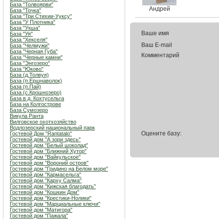
База "Толвоярви"
Андрей
База "Точка"
База "Три Стихии-Ууксу"
База "У Плотника"
База "Укша"
Ваше имя
База "Уя"
База "Хекселя"
Ваш E-mail
База "Челмужи"
База "Черная Губа"
Комментарий
База "Черные камни"
База "Энгозеро"
База "Юково"
База (д.Толвуя)
База (п.Ершнаволок)
База (п.Пай)
База (с.Крошнозеро)
База в д. Кохтусельга
База на Колгострове
База Сумозеро
Викула Ранта
Вилговское охотхозяйство
Водлозерский национальный парк
Оцените базу:
Гостевой Дом "Rantatalo"
Гостевой дом "А зори здесь"
Гостевой дом "Белый шоколад"
Гостевой дом "Ближний Хутор"
Гостевой дом "Вайкульское"
Гостевой дом "Вороний остров"
Гостевой дом "Гридино на Белом море"
Гостевой дом "Кармасельга"
Гостевой дом "Карху Салма"
Гостевой дом "Кижская благодать"
Гостевой дом "Кошкин Дом"
Гостевой дом "Крестики-Нолики"
Гостевой дом "Марциальные ключи"
Гостевой дом "Матигора"
Гостевой дом "Пажала"