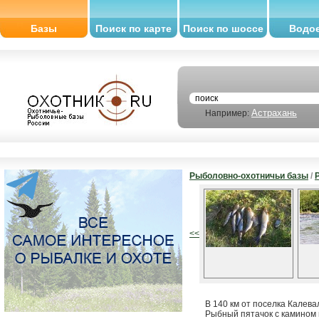
Базы
Поиск по карте
Поиск по шоссе
Водо
Астрахань
Например:
Рыболовно-охотничьи базы
/
<<
В 140 км от поселка Калев
Рыбный пятачок с камином в