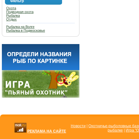
Фильтр
Охота
Подводная охота
Рыбалка
Отдых
Рыбалка на Волге
Рыбалка в Подмосковье
Новости
|
Охотничье-рыболовные ба
рыбалке
|
Игра "О
РЕКЛАМА НА САЙТЕ