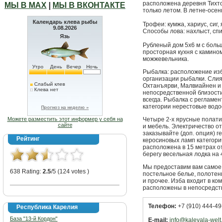
расположена деревня Тихто
МЫ В МАХ
|
МЫ В ВКОНТАКТЕ
только летом. В летне-осен
Календарь клева рыбы
Трофеи: кумжа, хариус, сиг, 
9.08.2026
Способы лова: нахлыст, спи
Язь
Рубленый дом 5х6 м с боль
просторная кухня с камином
можжевельника.
Утро
День
Вечер
Ночь
Рыбалка: расположение из
организации рыбалки. Слия
Слабый клев
Охтанъярви, Малвиайнен и ч
Клева нет
непосредственной близости 
всегда. Рыбалка с регламен
категории нерестовые вод
Прогноз на неделю »
Можете разместить этот информер у себя на
Четыре 2-х ярусные полати,
сайте
и мебель. Электричество о
заказывайте (доп. опция) г
Рейтинг
керосиновых ламп категорич
расположена в 15 метрах от
берегу весельная лодка на 
Мы предоставим вам самое 
638 Rating:
2.5
/5 (124 votes )
постельное белье, полотен
и прочее. Изба входит в ко
расположены в непосредств
Телефон:
+7 (910) 444-49
Республика Карелия
База "13-й Кордон"
E-mail:
info@kalevala-welt