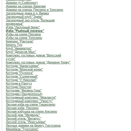
Домики (п.Софпорог)
Домики на озерах Карелии
Домики на озерах Пяозеро и Топозеро
Загородные дома в д. Вирма
Загородный клуб "Эдем"
Загородный эко-отель "Большая
медведица"
Изба "Лазурный берег"
Изба "Рыбный пятачок"
Избы на озере Пяозеро
Избы на озере Топозеро
Кемпинг "Рантала"
Кереть Тур
Клуб "Авиаретро"
Клуб "Денисов Мыс"
Комплекс гостевых домов "Вепсский
хутор"
Комплекс гостевых домов "Деревня Терву"
Коттедж "Аанисъярви"
Коттедж "Морской конек"
Коттедж "Пулонга"
Коттедж "Солнечный"
Коттедж "У Николая"
Коттедж в Рантуэ
Коттедж Простор
Коттеджи "Филина Гора"
Коттеджи (Лахденпохья)
Коттеджный комплекс "Мoклахти"
Коттеджный комплекс "Умосту"
Лесная изба на озере Тишкозеро
Лесная изба, Пяозеро
Лесная избушка на озере Алозеро
Лесной дом "Медведь"
Лесной отель "Вегарус"
Лесной отель "Янисъярви"
Лесные домики на берегу Тихтозера
Минибаза "Тунгозеро"