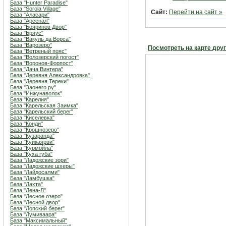
База "Hunter Paradise"
База "Sorola Village"
Сайт:
Перейти на сайт »
База "Аласари"
База "Арсенал"
База "Бояринов Двор"
База "Бряус"
База "Вакуль да Ворса"
База "Варозеро"
Посмотреть на карте дру
База "Ветреный пояс"
База "Волозерский погост"
База "Воронов-Форпост"
База "Дача Винтера"
База "Деревня Александровка"
База "Деревня Тереки"
База "Заонего.ру"
База "Инжунаволок"
База "Карелия"
База "Карельская Заимка"
База "Карельский берег"
База "Киселевка"
База "Конди"
База "Крошнозеро"
База "Кузаранда"
База "Куйкаярви"
База "Курмойла"
База "Куха губа"
База "Ладожские зори"
База "Ладожские шхеры"
База "Лайдосалми"
База "Ламбушка"
База "Лахта"
База "Лена-Л"
База "Лесное озеро"
База "Лесной двор"
База "Лопский берег"
База "Лумиваара"
База "Максимальный"