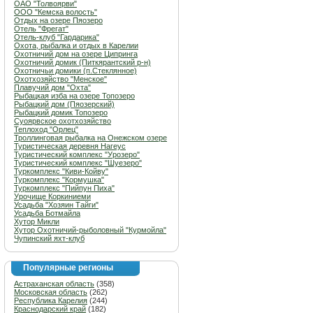
ОАО "Толвоярви"
ООО "Кемска волость"
Отдых на озере Пяозеро
Отель "Фрегат"
Отель-клуб "Гардарика"
Охота, рыбалка и отдых в Карелии
Охотничий дом на озере Ципринга
Охотничий домик (Питкярантский р-н)
Охотничьи домики (п.Стеклянное)
Охотхозяйство "Менское"
Плавучий дом "Охта"
Рыбацкая изба на озере Топозеро
Рыбацкий дом (Пяозерский)
Рыбацкий домик Топозеро
Суоярвское охотхозяйство
Теплоход "Орлец"
Троллинговая рыбалка на Онежском озере
Туристическая деревня Нагеус
Туристический комплекс "Урозеро"
Туристический комплекс "Шуезеро"
Туркомплекс "Киви-Койву"
Туркомплекс "Кормушка"
Туркомплекс "Пийпун Пиха"
Урочище Коркиниеми
Усадьба "Хозяин Тайги"
Усадьба Ботмайла
Хутор Микли
Хутор Охотничий-рыболовный "Курмойла"
Чупинский яхт-клуб
Популярные регионы
Астраханская область
(358)
Московская область
(262)
Республика Карелия
(244)
Краснодарский край
(182)